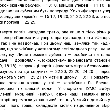
око» зрівняв рахунок — 10:10, вийшов уперед — 11:10 і 
 дозволяв лубенцям бути попереду. Хоча «Фаворит» упе
реслідував харків’ян — 15:17, 19:20, 21:22, 22:23, але вс
ки програв — 22:25.
тверта партія нагадала третю, але лише з тією різниц
 тепер «Локомотив» уперто прагнув наздогнати «Фавори
 так і не наздогнав. При цьому наші земляки так наді
али, що харків’яни у четвертому сеті жодного разу... не в
рахунку. Лише помилки лубенців — особливо на влас
дачі — дозволяли «Локомотиву» вирівнювати станов
:9, 18:18). Наприкінці партії «Фаворит» зіграв безпомилк
рахунок про це свідчить — 22:20, 23:20, 24:20 і, нареш
ремога у сеті — 25:21 і у матчі в цілому — 3:1. Прикмет
ала остання крапка у грі — харків’янин Ян Єреще
милився на власній подачі. У спортзалі ПЗМС відбу
лений емоційний «вибух», адже наші земляки впе
історії перемогли український топ-клуб, який відомий в у
ропі, його гравці складають кістяк національної збір