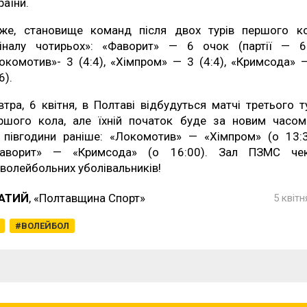
раїни.
же, становище команд після двох турів першого к
іналу чотирьох»: «Фаворит» — 6 очок (партії — 6:
окомотив»- 3 (4:4), «Хімпром» — 3 (4:4), «Кримсода» 
6).
втра, 6 квітня, в Полтаві відбудуться матчі третього т
ршого кола, але їхній початок буде за новим часо
 півгодини раніше: «Локомотив» — «Хімпром» (о 13:3
аворит» — «Кримсода» (о 16:00). Зал ПЗМС че
 волейбольних уболівальників!
ЧАТИЙ
, «Полтавщина Спорт»
5 квітн
ВОЛЕЙБОЛ