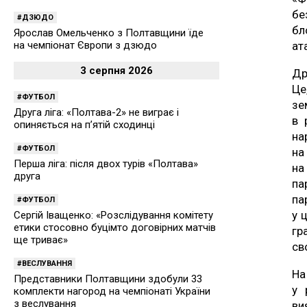
бе
ДЗЮДО
бл
Ярослав Омельченко з Полтавщини їде
ат
на чемпіонат Європи з дзюдо
3 серпня 2026
Др
Це
ФУТБОЛ
зе
Друга ліга: «Полтава-2» не виграє і
в 
опиняється на п’ятій сходинці
на
ФУТБОЛ
на
Перша ліга: після двох турів «Полтава»
на
друга
па
па
ФУТБОЛ
у 
Сергій Іващенко: «Розслідування комітету
етики стосовно буцімто договірних матчів
гр
ще триває»
св
ВЕСЛУВАННЯ
На
Представники Полтавщини здобули 33
у 
комплекти нагород на чемпіонаті України
з веслування
ви