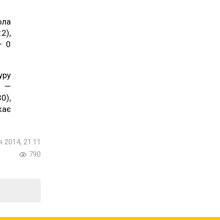
ола
2),
— 0
уру
м —
0),
кає
я 2014, 21:11
790