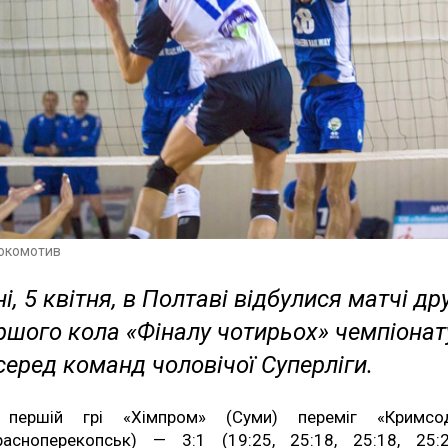
окомотив
і, 5 квітня, в Полтаві відбулися матчі др
ршого кола «Фіналу чотирьох» чемпіонат
серед команд чоловічої Суперліги.
першій грі «Хімпром» (Суми) переміг «Кримсо
расноперекопськ) — 3:1 (19:25, 25:18, 25:18, 25:2