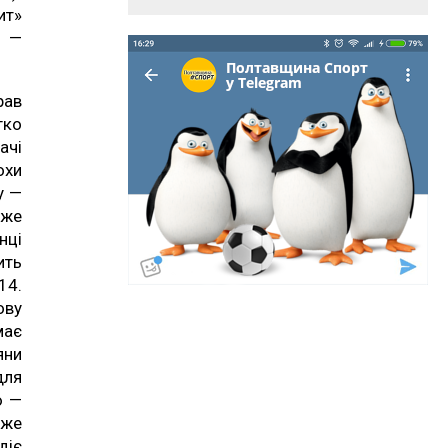
ит»
и —
рав
гко
ачі
охи
у —
оже
нці
ить
14.
ову
має
яни
для
ю —
уже
діє