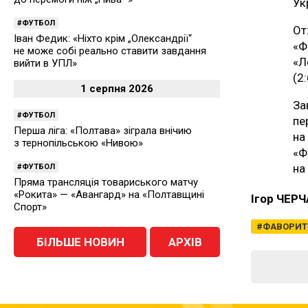
Ук
ФУТБОЛ
От
Іван Федик: «Ніхто крім „Олександрії“
«Ф
не може собі реально ставити завдання
«Л
вийти в УПЛ»
(2:
1 серпня 2026
За
ФУТБОЛ
пе
Перша ліга: «Полтава» зіграла внічию
на
з тернопільською «Нивою»
«Ф
на
ФУТБОЛ
Пряма трансляція товариського матчу
«Рокита» — «Авангард» на «Полтавщині
Ігор ЧЕР
Спорт»
ФАВОРИТ
БІЛЬШЕ НОВИН
АРХІВ