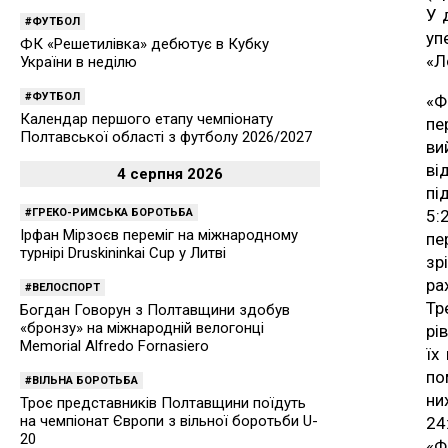
У 
ФУТБОЛ
уп
ФК «Решетилівка» дебютує в Кубку
«Л
України в неділю
ФУТБОЛ
«Ф
Календар першого етапу чемпіонату
пе
Полтавської області з футболу 2026/2027
ви
ві
4 серпня 2026
пі
5:
ГРЕКО-РИМСЬКА БОРОТЬБА
Ірфан Мірзоєв переміг на міжнародному
пе
турнірі Druskininkai Cup у Литві
зр
ра
ВЕЛОСПОРТ
Тр
Богдан Говорун з Полтавщини здобув
«бронзу» на міжнародній велогонці
рі
Memorial Alfredo Fornasiero
їх
по
ВІЛЬНА БОРОТЬБА
ни
Троє представників Полтавщини поїдуть
на чемпіонат Європи з вільної боротьби U-
24
20
«Ф