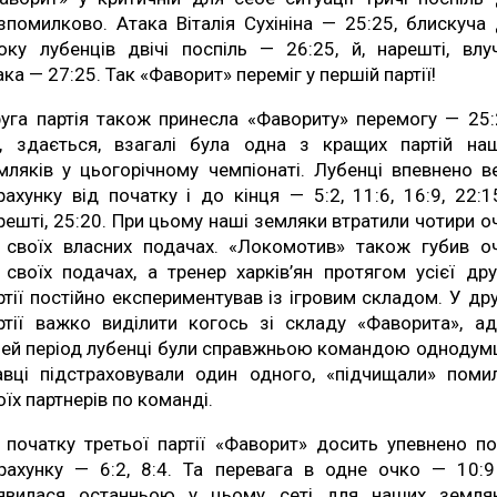
зпомилково. Атака Віталія Сухініна — 25:25, блискуча 
оку лубенців двічі поспіль — 26:25, й, нарешті, влу
ака — 27:25. Так «Фаворит» переміг у першій партії!
уга партія також принесла «Фавориту» перемогу — 25:
, здається, взагалі була одна з кращих партій на
мляків у цьогорічному чемпіонаті. Лубенці впевнено в
рахунку від початку і до кінця — 5:2, 11:6, 16:9, 22:15
решті, 25:20. При цьому наші земляки втратили чотири о
 своїх власних подачах. «Локомотив» також губив о
 своїх подачах, а тренер харків’ян протягом усієї дру
ртії постійно експериментував із ігровим складом. У дру
ртії важко виділити когось зі складу «Фаворита», а
цей період лубенці були справжньою командою однодумц
авці підстраховували один одного, «підчищали» поми
оїх партнерів по команді.
 початку третьої партії «Фаворит» досить упевнено по
рахунку — 6:2, 8:4. Та перевага в одне очко — 10:
явилася останньою у цьому сеті для наших земляк