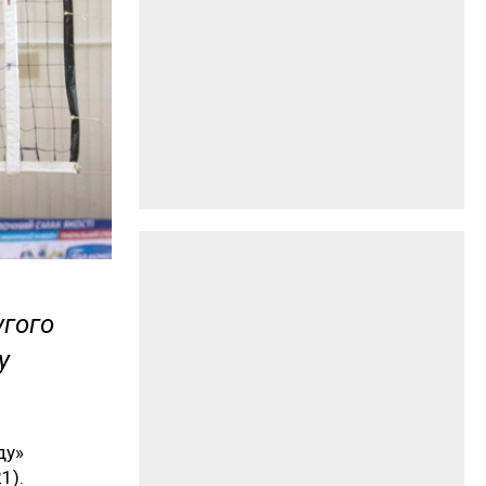
угого
у
ду»
1).