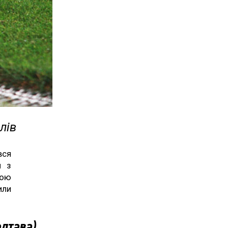
лів
вся
и з
кою
или
олтава)