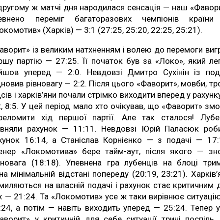
другому ж матчі дня народилася сенсація — наш «Фавор
евнено переміг багаторазових чемпіонів країн
окомотив» (Харків) — 3:1 (27:25, 25:20, 22:25, 25:21).
аворит» із великим натхненням і волею до перемоги виг
ршу партію — 27:25. Її початок був за «Локо», який ле
йшов уперед — 2:0. Невдовзі Дмитро Сухінін із под
дновив рівновагу — 2:2. Після цього «Фаворит», мовби, тр
дсів і харків’яни почали стрімко виходити вперед у рахунк
2, 8:5. У цей період мало хто очікував, що «Фаворит» зм
реломити хід першої партії. Але так сталося! Лубе
івняли рахунок — 11:11. Невдовзі Юрій Паласюк роб
хунок 16:14, а Станіслав Корнієнко — з подачі — 17:
енер «Локомотива» бере тайм-аут, після якого — зн
вновага (18:18). Упевнена гра лубенців на блоці три
 на мінімальній відстані попереду (20:19, 23:21). Харків’
миляються на власній подачі і рахунок стає критичним 
х — 21:24. Та «Локомотив» усе ж таки вирівнює ситуаці
:24, а потім — навіть виходить уперед — 25:24. Тепер 
аворит» у критичній для себе ситуації тричі поспіль 