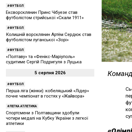
ФУТБОЛ
Ексворсклянин Принс Чібуезе став
футболістом стрийської «Скали 1911»
ФУТБОЛ
Колишній ворсклянин Артём Сердюк став
футболістом луганської «Зорі»
ФУТБОЛ
«Полтаву» та «Фенікс-Маріуполь»
судитиме Сергій Подригуля з Луцька
Команда
5 серпня 2026
ФУТБОЛ
Сь
Перша ліга (жінки): кобеляцький «Лідер»
пе
почне чемпіонат в гостях у «Жайвора»
фу
ЛЕГКА АТЛЕТИКА
ко
Спортсмени з Полтавщини здобули
су
чотири медалі на Кубку України з легкої
атлетики
«Олімпі