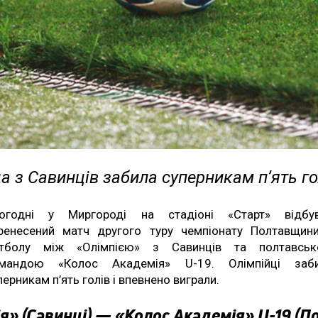
 з Савинців забила суперникам п’ять го
огодні у Миргороді на стадіоні «Старт» відбу
ренесений матч другого туру чемпіонату Полтавщин
тболу між «Олімпією» з Савинців та полтавсь
мандою «Колос Академія» U-19. Олімпійці заб
перникам п’ять голів і впевнено виграли.
я» (Савинці) — «Колос Академія» U-19 (П