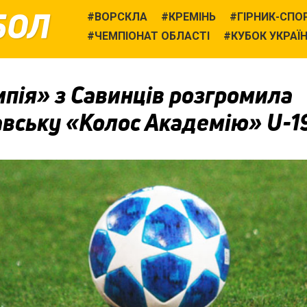
БОЛ
ВОРСКЛА
КРЕМІНЬ
ГІРНИК-СПО
ЧЕМПІОНАТ ОБЛАСТІ
КУБОК УКРАЇ
пія» з Савинців розгромила
авську «Колос Академію» U-1