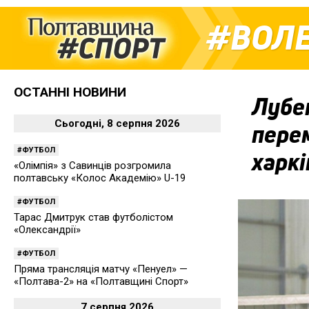
ВОЛ
ОСТАННІ НОВИНИ
Лубе
Сьогодні, 8 серпня 2026
перем
ФУТБОЛ
харк
«Олімпія» з Савинців розгромила
полтавську «Колос Академію» U-19
ФУТБОЛ
Тарас Дмитрук став футболістом
«Олександрії»
ФУТБОЛ
Пряма трансляція матчу «Пенуел» —
«Полтава-2» на «Полтавщині Спорт»
7 серпня 2026