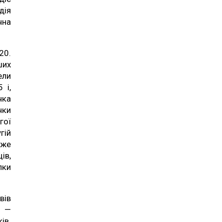
дія
чна
20.
ших
ели
 і,
чка
чки
гої
гій
дже
ів,
лки
вів
9 —
ів.