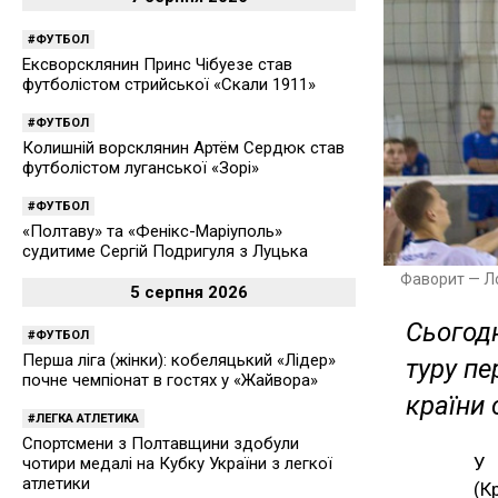
ФУТБОЛ
Ексворсклянин Принс Чібуезе став
футболістом стрийської «Скали 1911»
ФУТБОЛ
Колишній ворсклянин Артём Сердюк став
футболістом луганської «Зорі»
ФУТБОЛ
«Полтаву» та «Фенікс-Маріуполь»
судитиме Сергій Подригуля з Луцька
Фаворит — Л
5 серпня 2026
Сьогодн
ФУТБОЛ
Перша ліга (жінки): кобеляцький «Лідер»
туру пе
почне чемпіонат в гостях у «Жайвора»
країни 
ЛЕГКА АТЛЕТИКА
Спортсмени з Полтавщини здобули
У 
чотири медалі на Кубку України з легкої
атлетики
(К