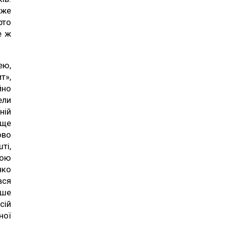
вже
рто
е ж
ею,
т»,
йно
ели
ній
ище
ово
ті,
ною
нко
вся
рше
сій
ної