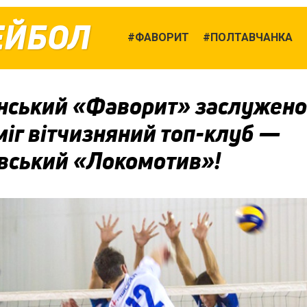
ЕЙБОЛ
ФАВОРИТ
ПОЛТАВЧАНКА
нський «Фаворит» заслужено
іг вітчизняний топ-клуб —
івський «Локомотив»!