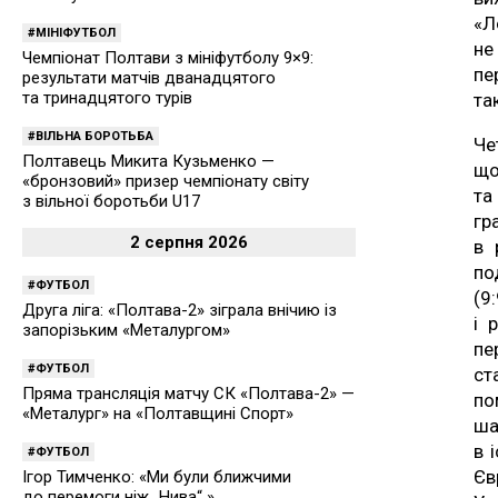
«Л
МІНІФУТБОЛ
не
Чемпіонат Полтави з мініфутболу 9×9:
пе
результати матчів дванадцятого
та тринадцятого турів
та
ВІЛЬНА БОРОТЬБА
Че
Полтавець Микита Кузьменко —
що
«бронзовий» призер чемпіонату світу
та
з вільної боротьби U17
гр
2 серпня 2026
в 
по
ФУТБОЛ
(9
Друга ліга: «Полтава-2» зіграла внічию із
і 
запорізьким «Металургом»
пе
ФУТБОЛ
ст
Пряма трансляція матчу СК «Полтава-2» —
по
«Металург» на «Полтавщині Спорт»
ша
в 
ФУТБОЛ
Єв
Ігор Тимченко: «Ми були ближчими
до перемоги ніж „Нива“ »