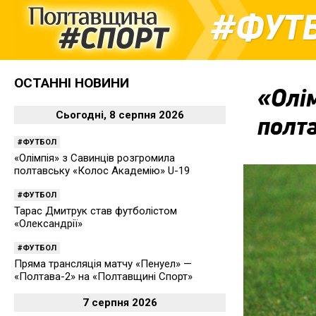
ФУТ
ОСТАННІ НОВИНИ
«Олім
Сьогодні, 8 серпня 2026
полт
ФУТБОЛ
«Олімпія» з Савинців розгромила
полтавську «Колос Академію» U-19
ФУТБОЛ
Тарас Дмитрук став футболістом
«Олександрії»
ФУТБОЛ
Пряма трансляція матчу «Пенуел» —
«Полтава-2» на «Полтавщині Спорт»
7 серпня 2026