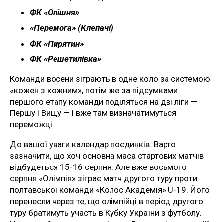
ФК «Опішня»
«Перемога» (Клепачі)
ФК «Пирятин»
ФК «Решетилівка»
Команди восени зіграють в одне коло за системою
«кожен з кожним», потім же за підсумками
першого етапу команди поділяться на дві ліги —
Першу і Вищу — і вже там визначатимуться
переможці.
До вашої уваги календар поєдинків. Варто
зазначити, що хоч основна маса стартових матчів
відбудеться 15-16 серпня. Але вже восьмого
серпня «Олімпія» зіграє матч другого туру проти
полтавської команди «Колос Академія» U-19. Його
перенесли через те, що олімпійці в період другого
туру братимуть участь в Кубку України з футболу.