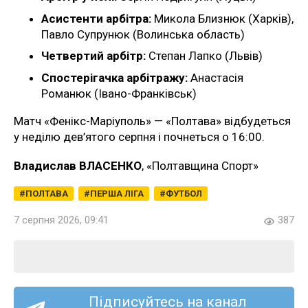
Асистенти арбітра:
Микола Близнюк (Харків),
Павло Супрунюк (Волинська область)
Четвертий арбітр:
Степан Лапко (Львів)
Спостерігачка арбітражу:
Анастасія
Романюк (Івано-Франківськ)
Матч «Фенікс-Маріуполь» — «Полтава» відбудеться
у неділю дев’ятого серпня і почнеться о 16:00.
Владислав ВЛАСЕНКО
, «Полтавщина Спорт»
ПОЛТАВА
ПЕРША ЛІГА
ФУТБОЛ
7 серпня 2026, 09:41
387
Підписуйтесь на канал