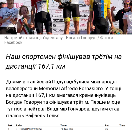
На третій сходинці п'єдесталу - Богдан Говорун / Фото з
Facebook
Наш спортсмен фінішував трётім на
дистанції 167,1 км
Днями в італійській Падуї відбулися міжнародні
велоперегони Memorial Alfredo Fornasiero. У гонці
на дистанції 167,1 км змагався кремечнуківець
Богдан Говорун та фінішував трётім. Перше місце
тут посів нейтрал Владімір Гончаров, другим став
італієць Рафаель Телья.