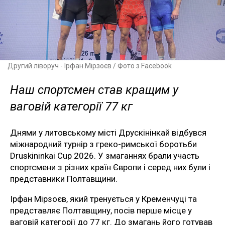
Другий ліворуч - Ірфан Мірзоєв / Фото з Facebook
Наш спортсмен став кращим у
ваговій категорії 77 кг
Днями у литовському місті Друскінінкай відбувся
міжнародний турнір з греко-римської боротьби
Druskininkai Cup 2026. У змаганнях брали участь
спортсмени з різних країн Європи і серед них були і
представники Полтавщини.
Ірфан Мірзоєв, який тренується у Кременчуці та
представляє Полтавщину, посів перше місце у
ваговій категорії до 77 кг. До змагань його готував