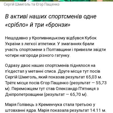
Сергій Шмиголь та Єгор Пащенко
В активі наших спортсменів одне
«срібло» й три «бронзи»
Нещодавно у Кропивницькому відбувся Кубок
України з легкої атлетики. У змаганнях брали
участь спортсмени з Полтавщини і привезли звідти
чотири нагороди різного гатунку.
Одразу двоє наших спортсменів піднялося на
п’єдестал у метанні списа. Друге місце тут посів
Сергій Шмиголь, який показав результат 65,03 м.
Трётє місце посів Єгор Пащенко (результат — 55,73
м). Переможцем тут став Олександр П’ятниця з
Дніпропетровщини (результат — 65,70 м).
Марія Голівець з Кременчука стала третьою у
штовханні ядра. Марія показала результат 14.11 м.