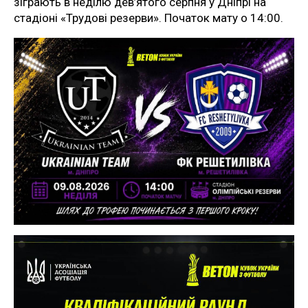
зіграють в неділю дев’ятого серпня у Дніпрі на
стадіоні «Трудові резерви». Початок мату о 14:00.