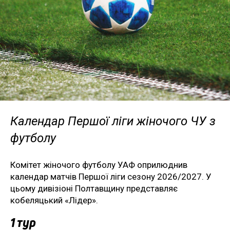
Календар Першої ліги жіночого ЧУ з
футболу
Комітет жіночого футболу УАФ оприлюднив
календар матчів Першої ліги сезону 2026/2027. У
цьому дивізіоні Полтавщину представляє
кобеляцький «Лідер».
1 тур