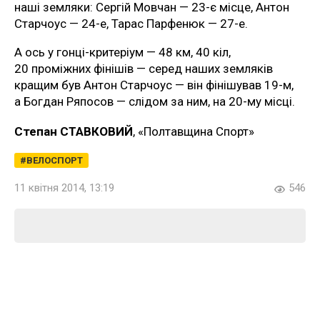
наші земляки: Сергій Мовчан — 23-є місце, Антон
Старчоус — 24-е, Тарас Парфенюк — 27-е.
А ось у гонці-критеріум — 48 км, 40 кіл,
20 проміжних фінішів — серед наших земляків
кращим був Антон Старчоус — він фінішував 19-м,
а Богдан Ряпосов — слідом за ним, на 20-му місці.
Степан СТАВКОВИЙ
, «Полтавщина Спорт»
ВЕЛОСПОРТ
11 квітня 2014, 13:19
546