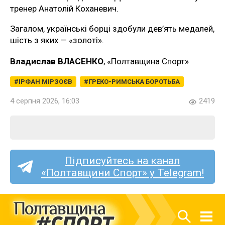
тренер Анатолій Коханевич.
Загалом, українські борці здобули дев’ять медалей,
шість з яких — «золоті».
Владислав ВЛАСЕНКО
, «Полтавщина Спорт»
ІРФАН МІРЗОЄВ
ГРЕКО-РИМСЬКА БОРОТЬБА
4 серпня 2026, 16:03
2419
Підписуйтесь на канал
«Полтавщини Спорт» у Telegram!