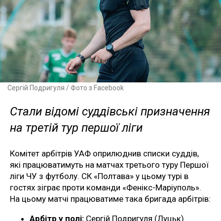
Сергій Подригуля / Фото з Facebook
Стали відомі суддівські призначення
на третій тур першої ліги
Комітет арбітрів УАФ оприлюднив списки суддів,
які працюватимуть на матчах третього туру Першої
ліги ЧУ з футболу. СК «Полтава» у цьому турі в
гостях зіграє проти команди «Фенікс-Маріуполь».
На цьому матчі працюватиме така бригада арбітрів:
Арбітр у полі:
Сергій Подригуля (Луцьк)