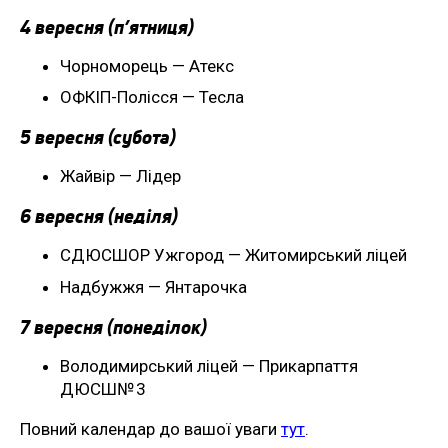
4 вересня (п’ятниця)
Чорноморець — Атекс
ОФКІП-Полісся — Тесла
5 вересня (субота)
Жайвір — Лідер
6 вересня (неділя)
СДЮСШОР Ужгород — Житомирський ліцей
Надбужжя — Янтарочка
7 вересня (понеділок)
Володимирський ліцей — Прикарпаття
ДЮСШ№ 3
Повний календар до вашої уваги
тут
.