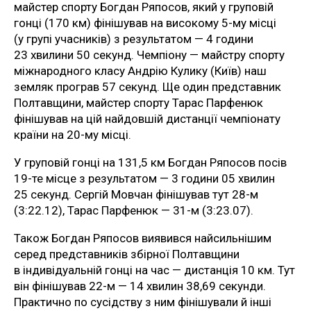
майстер спорту Богдан Ряпосов, який у груповій
гонці (170 км) фінішував на високому 5-му місці
(у групі учасників) з результатом — 4 години
23 хвилини 50 секунд. Чемпіону — майстру спорту
міжнародного класу Андрію Кулику (Київ) наш
земляк програв 57 секунд. Ще один представник
Полтавщини, майстер спорту Тарас Парфенюк
фінішував на цій найдовшій дистанції чемпіонату
країни на 20-му місці.
У груповій гонці на 131,5 км Богдан Ряпосов посів
19-те місце з результатом — 3 години 05 хвилин
25 секунд. Сергій Мовчан фінішував тут 28-м
(3:22.12), Тарас Парфенюк — 31-м (3:23.07).
Також Богдан Ряпосов виявився найсильнішим
серед представників збірної Полтавщини
в індивідуальній гонці на час — дистанція 10 км. Тут
він фінішував 22-м — 14 хвилин 38,69 секунди.
Практично по сусідству з ним фінішували й інші