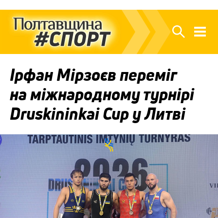
Ірфан Мірзоєв переміг
на міжнародному турнірі
Druskininkai Cup у Литві