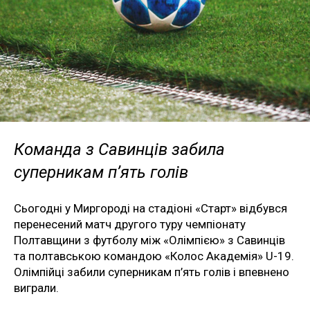
Команда з Савинців забила
суперникам п’ять голів
Сьогодні у Миргороді на стадіоні «Старт» відбувся
перенесений матч другого туру чемпіонату
Полтавщини з футболу між «Олімпією» з Савинців
та полтавською командою «Колос Академія» U-19.
Олімпійці забили суперникам п’ять голів і впевнено
виграли.