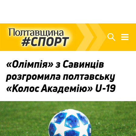
«Олімпія» з Савинців
розгромила полтавську
«Колос Академію» U-19