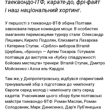
таеквондо-ІТФ, карате-до, фрі-файт
і наш національний хортинг.
У першості з тхеквондо-ВТФ збірна Полтави
завоювала перше командне місце. В особистих
змаганнях переможцями турніру стали: Олександр
Ляшевич, Кирило Подолян, Єлизавета Лазарєва
і Катерина Ступак. «Срібло» виборов Віталій
Щербань, «бронзу» — Артем Токарєв. Готували
полтавців до виступів на «Кубку співдружності
бойових мистецтв» тренери: Віталій Ступак, Дмитро
Мойсеєнко і Азіза ель-Кардухі.
Там же, у Дніпропетровську, відбувся спаринговий
тренувальний збір з підготовки до чемпіонату
Європи серед молоді і чемпіонату світу серед
кадетів. Учасниками цього збору були полтавські
майстри тхеквондо-ВТФ: Роман Маслак, Роман
Солодовник, Марк Денисенко, Дар’я Луб’янецька