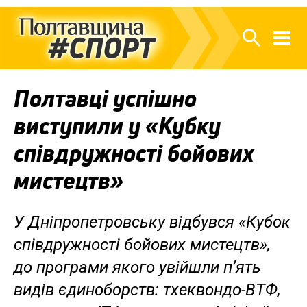
Полтавці успішно
виступили у «Кубку
співдружності бойових
мистецтв»
У Дніпропетровську відбувся «Кубок
співдружності бойових мистецтв»,
до програми якого увійшли п’ять
видів єдиноборств: тхеквондо-ВТФ,