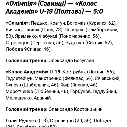
«Олімпія» (Савинці) — «Колос
Академія» U-19 (Полтава) — 5:0
«Олімпія»:
Педько, Ковтун, Богомаз (Курелєх, 62),
Бичков, Павлик (Пось, 73), Почернін (Самборський,
50), Яременко, Фабунмі (Пономаренко, 56),
Стрельцов (Сергієнко, 56), Руденко (Ситник, 62),
Лобода 9Співак, 46).
Головний тренер:
Олександр Безуглий.
«Колос Академія» U-19:
Кострубяк (Литвин, 66),
Підлетейчук, Майстренко (Фелипас, 66), Січевський,
Супрун (Шабельник, 46), Явір (Яненко, 46),
Моротченко (Любенний, 46), Горбунов, Піддубний,
Мелащенко, Аранчій.
Головний тренер:
Олександр Кострицький.
Голи:
Руденко (13), Стрельцов (20, 50), Лобода