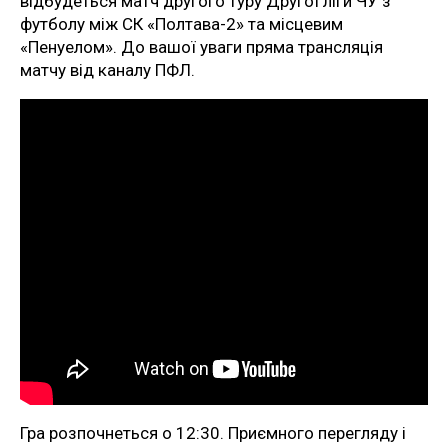
відбудеться матч другого туру Другої ліги ЧУ з
футболу між СК «Полтава-2» та місцевим
«Пенуелом». До вашої уваги пряма трансляція
матчу від каналу ПФЛ.
Гра розпочнеться о 12:30. Приємного перегляду і