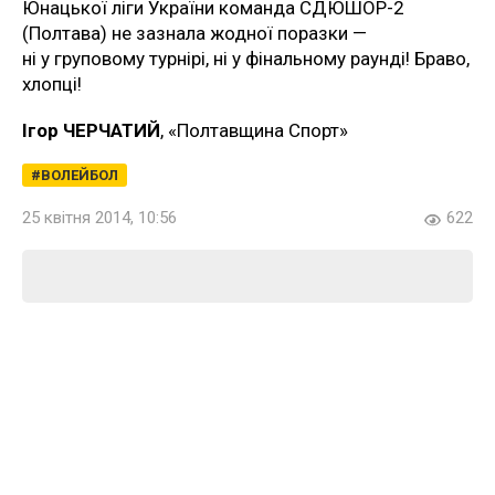
Юнацької ліги України команда СДЮШОР-2
(Полтава) не зазнала жодної поразки —
ні у груповому турнірі, ні у фінальному раунді! Браво,
хлопці!
Ігор ЧЕРЧАТИЙ
, «Полтавщина Спорт»
ВОЛЕЙБОЛ
25 квітня 2014, 10:56
622