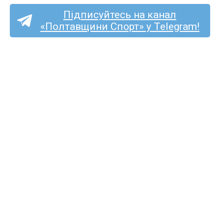
Підписуйтесь на канал
«Полтавщини Спорт» у Telegram!
ФК «Решетилівка»
дебютує в Кубку України
в неділю