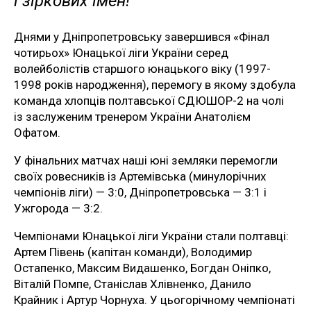
і зіркових імен!
Днями у Дніпропетровську завершився «Фінал
чотирьох» Юнацької ліги України серед
волейболістів старшого юнацького віку (1997-
1998 років народження), перемогу в якому здобула
команда хлопців полтавської СДЮШОР-2 на чолі
із заслуженим тренером України Анатолієм
Офатом.
У фінальних матчах наші юні земляки перемогли
своїх ровесників із Артемівська (минулорічних
чемпіонів ліги) — 3:0, Дніпропетровська — 3:1 і
Ужгорода — 3:2.
Чемпіонами Юнацької ліги України стали полтавці:
Артем Півень (капітан команди), Володимир
Остапенко, Максим Видашенко, Богдан Оніпко,
Віталій Помпе, Станіслав Хлівненко, Данило
Крайник і Артур Чорнуха. У цьогорічному чемпіонаті