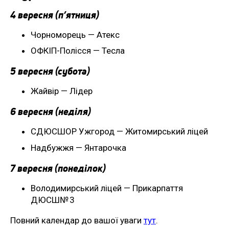
4 вересня (п’ятниця)
Чорноморець — Атекс
ОФКІП-Полісся — Тесла
5 вересня (субота)
Жайвір — Лідер
6 вересня (неділя)
СДЮСШОР Ужгород — Житомирський ліцей
Надбужжя — Янтарочка
7 вересня (понеділок)
Володимирський ліцей — Прикарпаття
ДЮСШ№ 3
Повний календар до вашої уваги
тут
.