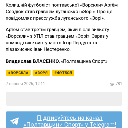
Колишній футболіст полтавської «Ворскли» Артём
Сердюк став гравцем луганської «Зорі». Про це
повідомляє пресслужба луганського «Зорі».
Артём став трётім гравцем, який після вильоту
«Ворскли» з УПЛ став гравцем «Зорі». Зараз у
команді вже виступають Ігор Пердута та
півзахисник Іван Нестеренко.
Владислав ВЛАСЕНКО
, «Полтавщина Спорт»
ВОРСКЛА
ЗОРЯ
ФУТБОЛ
7 серпня 2026, 12:11
781
Підписуйтесь на канал
«Полтавщини Спорт» у Telegram!