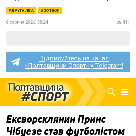
ДРУГА ЛІГА
ФУТБОЛ
8 серпня 2026, 08:24
411
Підписуйтесь на канал
«Полтавщини Спорт» у Telegram!
Ексворсклянин Принс
Чібуезе став футболістом