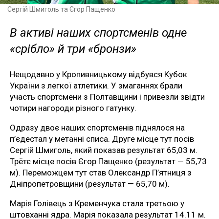
Сергій Шмиголь та Єгор Пащенко
В активі наших спортсменів одне
«срібло» й три «бронзи»
Нещодавно у Кропивницькому відбувся Кубок
України з легкої атлетики. У змаганнях брали
участь спортсмени з Полтавщини і привезли звідти
чотири нагороди різного гатунку.
Одразу двоє наших спортсменів піднялося на
п’єдестал у метанні списа. Друге місце тут посів
Сергій Шмиголь, який показав результат 65,03 м.
Трётє місце посів Єгор Пащенко (результат — 55,73
м). Переможцем тут став Олександр П’ятниця з
Дніпропетровщини (результат — 65,70 м).
Марія Голівець з Кременчука стала третьою у
штовханні ядра. Марія показала результат 14.11 м.