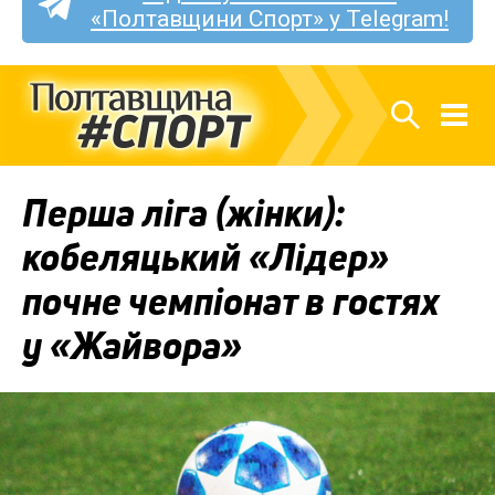
«Полтавщини Спорт» у Telegram!
Перша ліга (жінки):
кобеляцький «Лідер»
почне чемпіонат в гостях
у «Жайвора»