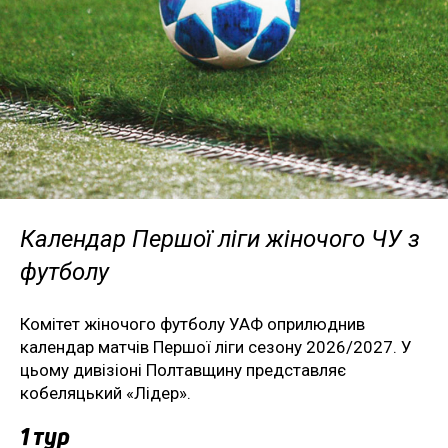
Календар Першої ліги жіночого ЧУ з
футболу
Комітет жіночого футболу УАФ оприлюднив
календар матчів Першої ліги сезону 2026/2027. У
цьому дивізіоні Полтавщину представляє
кобеляцький «Лідер».
1 тур