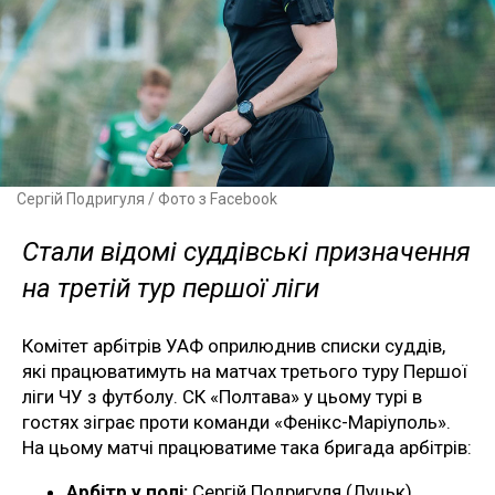
Сергій Подригуля / Фото з Facebook
Стали відомі суддівські призначення
на третій тур першої ліги
Комітет арбітрів УАФ оприлюднив списки суддів,
які працюватимуть на матчах третього туру Першої
ліги ЧУ з футболу. СК «Полтава» у цьому турі в
гостях зіграє проти команди «Фенікс-Маріуполь».
На цьому матчі працюватиме така бригада арбітрів:
Арбітр у полі:
Сергій Подригуля (Луцьк)