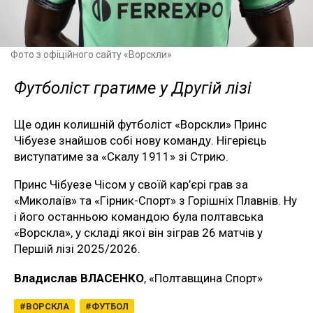
Фото з офіційного сайту «Ворскли»
Футболіст гратиме у Другій лізі
Ще один колишній футболіст «Ворскли» Принс
Чібуезе знайшов собі нову команду. Нігерієць
виступатиме за «Скалу 1911» зі Стрию.
Принс Чібуезе Чісом у своїй кар’єрі грав за
«Миколаїв» та «Гірник-Спорт» з Горішніх Плавнів. Ну
і його останньою командою була полтавська
«Ворскла», у складі якої він зіграв 26 матчів у
Першій лізі 2025/2026.
Владислав ВЛАСЕНКО
, «Полтавщина Спорт»
ВОРСКЛА
ФУТБОЛ