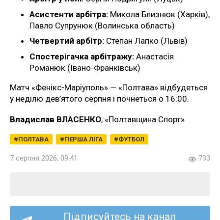
Асистенти арбітра:
Микола Близнюк (Харків),
Павло Супрунюк (Волинська область)
Четвертий арбітр:
Степан Лапко (Львів)
Спостерігачка арбітражу:
Анастасія
Романюк (Івано-Франківськ)
Матч «Фенікс-Маріуполь» — «Полтава» відбудеться
у неділю дев’ятого серпня і почнеться о 16:00.
Владислав ВЛАСЕНКО
, «Полтавщина Спорт»
ПОЛТАВА
ПЕРША ЛІГА
ФУТБОЛ
7 серпня 2026, 09:41
733
Підписуйтесь на канал