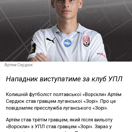
Артем Сердюк
Нападник виступатиме за клуб УПЛ
Колишній футболіст полтавської «Ворскли» Артём
Сердюк став гравцем луганської «Зорі». Про це
повідомляє пресслужба луганського «Зорі».
Артём став трётім гравцем, який після вильоту
«Ворскли» з УПЛ став гравцем «Зорі». Зараз у