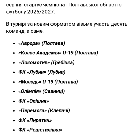
серпня стартує чемпіонат Полтавської області з
футболу 2026/2027.
В турнірі за новим форматом візьме участь десять
команд, а саме:
«Аврора» (Полтава)
«Колос Академія» U-19 (Полтава)
«Локомотив» (Грёбінка)
ФК «Лубни» (Лубни)
«Молодь» U-19 (Полтава)
«Олімпія» (Савинці)
ФК «Опішня»
«Перемога» (Клепачі)
ФК «Пирятин»
ФК «Решетилівка»