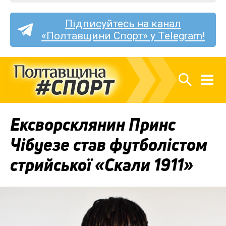
Підписуйтесь на канал
«Полтавщини Спорт» у Telegram!
Ексворсклянин Принс
Чібуезе став футболістом
стрийської «Скали 1911»