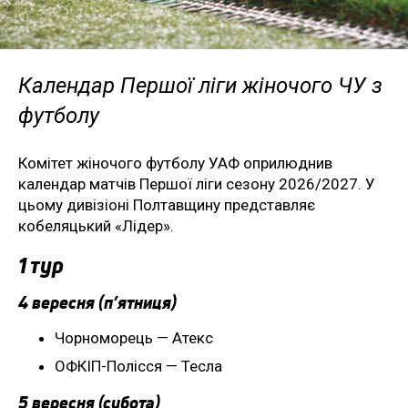
Календар Першої ліги жіночого ЧУ з
футболу
Комітет жіночого футболу УАФ оприлюднив
календар матчів Першої ліги сезону 2026/2027. У
цьому дивізіоні Полтавщину представляє
кобеляцький «Лідер».
1 тур
4 вересня (п’ятниця)
Чорноморець — Атекс
ОФКІП-Полісся — Тесла
5 вересня (субота)