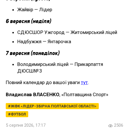
Жайвір — Лідер
6 вересня (неділя)
СДЮСШОР Ужгород — Житомирський ліцей
Надбужжя — Янтарочка
7 вересня (понеділок)
Володимирський ліцей — Прикарпаття
ДЮСШ№ 3
Повний календар до вашої уваги
тут
.
Владислав ВЛАСЕНКО
, «Полтавщина Спорт»
ЖФК «ЛІДЕР-ЗБІРНА ПОЛТАВСЬКОЇ ОБЛАСТІ»
ФУТБОЛ
5 серпня 2026, 17:17
2506