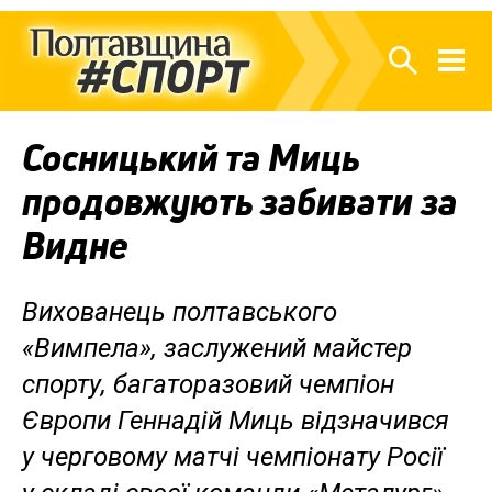
Сосницький та Миць
продовжують забивати за
Видне
Вихованець полтавського
«Вимпела», заслужений майстер
спорту, багаторазовий чемпіон
Європи Геннадій Миць відзначився
у черговому матчі чемпіонату Росії