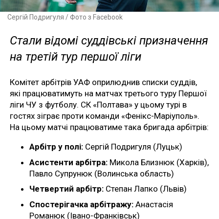
Сергій Подригуля / Фото з Facebook
Стали відомі суддівські призначення
на третій тур першої ліги
Комітет арбітрів УАФ оприлюднив списки суддів,
які працюватимуть на матчах третього туру Першої
ліги ЧУ з футболу. СК «Полтава» у цьому турі в
гостях зіграє проти команди «Фенікс-Маріуполь».
На цьому матчі працюватиме така бригада арбітрів:
Арбітр у полі:
Сергій Подригуля (Луцьк)
Асистенти арбітра:
Микола Близнюк (Харків),
Павло Супрунюк (Волинська область)
Четвертий арбітр:
Степан Лапко (Львів)
Спостерігачка арбітражу:
Анастасія
Романюк (Івано-Франківськ)