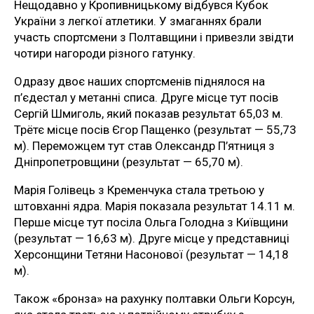
Нещодавно у Кропивницькому відбувся Кубок
України з легкої атлетики. У змаганнях брали
участь спортсмени з Полтавщини і привезли звідти
чотири нагороди різного гатунку.
Одразу двоє наших спортсменів піднялося на
п’єдестал у метанні списа. Друге місце тут посів
Сергій Шмиголь, який показав результат 65,03 м.
Трётє місце посів Єгор Пащенко (результат — 55,73
м). Переможцем тут став Олександр П’ятниця з
Дніпропетровщини (результат — 65,70 м).
Марія Голівець з Кременчука стала третьою у
штовханні ядра. Марія показала результат 14.11 м.
Перше місце тут посіла Ольга Голодна з Київщини
(результат — 16,63 м). Друге місце у представниці
Херсонщини Тетяни Насонової (результат — 14,18
м).
Також «бронза» на рахунку полтавки Ольги Корсун,