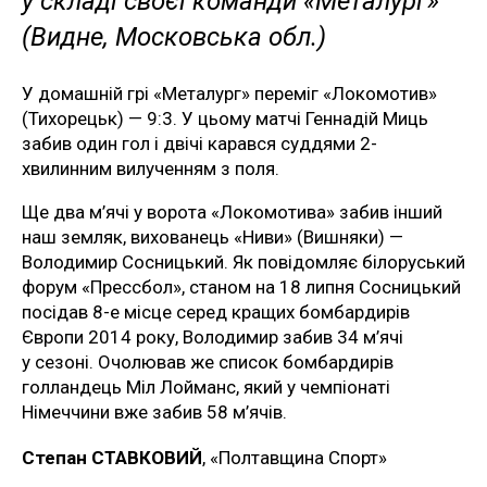
у складі своєї команди «Металург»
(Видне, Московська обл.)
У домашній грі «Металург» переміг «Локомотив»
(Тихорецьк) — 9:3. У цьому матчі Геннадій Миць
забив один гол і двічі карався суддями 2-
хвилинним вилученням з поля.
Ще два м’ячі у ворота «Локомотива» забив інший
наш земляк, вихованець «Ниви» (Вишняки) —
Володимир Сосницький. Як повідомляє білоруський
форум «Прессбол», станом на 18 липня Сосницький
посідав 8-е місце серед кращих бомбардирів
Європи 2014 року, Володимир забив 34 м’ячі
у сезоні. Очолював же список бомбардирів
голландець Міл Лойманс, який у чемпіонаті
Німеччини вже забив 58 м’ячів.
Степан СТАВКОВИЙ
, «Полтавщина Спорт»