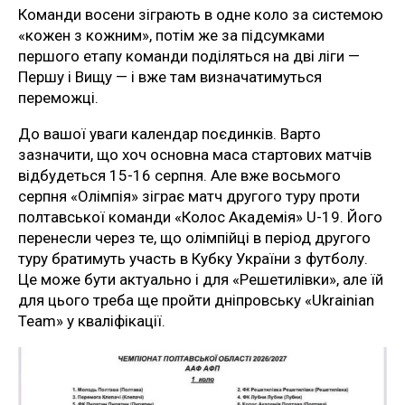
Команди восени зіграють в одне коло за системою
«кожен з кожним», потім же за підсумками
першого етапу команди поділяться на дві ліги —
Першу і Вищу — і вже там визначатимуться
переможці.
До вашої уваги календар поєдинків. Варто
зазначити, що хоч основна маса стартових матчів
відбудеться 15-16 серпня. Але вже восьмого
серпня «Олімпія» зіграє матч другого туру проти
полтавської команди «Колос Академія» U-19. Його
перенесли через те, що олімпійці в період другого
туру братимуть участь в Кубку України з футболу.
Це може бути актуально і для «Решетилівки», але їй
для цього треба ще пройти дніпровську «Ukrainian
Team» у кваліфікації.