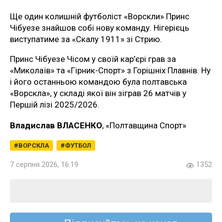
Ще один колишній футболіст «Ворскли» Принс
Чібуезе знайшов собі нову команду. Нігерієць
виступатиме за «Скалу 1911» зі Стрию.
Принс Чібуезе Чісом у своїй кар’єрі грав за
«Миколаїв» та «Гірник-Спорт» з Горішніх Плавнів. Ну
і його останньою командою була полтавська
«Ворскла», у складі якої він зіграв 26 матчів у
Першій лізі 2025/2026.
Владислав ВЛАСЕНКО
, «Полтавщина Спорт»
ВОРСКЛА
ФУТБОЛ
7 серпня 2026, 16:19
1352