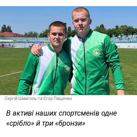
Сергій Шмиголь та Єгор Пащенко
В активі наших спортсменів одне
«срібло» й три «бронзи»