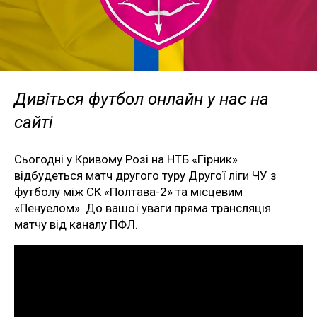
Дивіться футбол онлайн у нас на
сайті
Сьогодні у Кривому Розі на НТБ «Гірник»
відбудеться матч другого туру Другої ліги ЧУ з
футболу між СК «Полтава-2» та місцевим
«Пенуелом». До вашої уваги пряма трансляція
матчу від каналу ПФЛ.