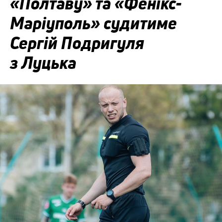
«Полтаву» та «Фенікс-
Маріуполь» судитиме
Сергій Подригуля
з Луцька