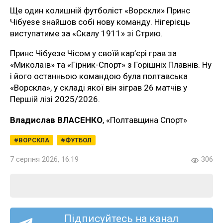
Ще один колишній футболіст «Ворскли» Принс
Чібуезе знайшов собі нову команду. Нігерієць
виступатиме за «Скалу 1911» зі Стрию.
Принс Чібуезе Чісом у своїй кар’єрі грав за
«Миколаїв» та «Гірник-Спорт» з Горішніх Плавнів. Ну
і його останньою командою була полтавська
«Ворскла», у складі якої він зіграв 26 матчів у
Першій лізі 2025/2026.
Владислав ВЛАСЕНКО
, «Полтавщина Спорт»
ВОРСКЛА
ФУТБОЛ
7 серпня 2026, 16:19
306
Підписуйтесь на канал