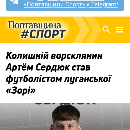
«Полтавщини Спорт» у Telegram!
Колишній ворсклянин
Артём Сердюк став
футболістом луганської
«Зорі»