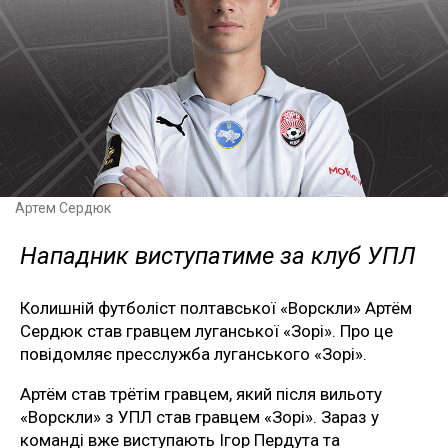
Артем Сердюк
Нападник виступатиме за клуб УПЛ
Колишній футболіст полтавської «Ворскли» Артём
Сердюк став гравцем луганської «Зорі». Про це
повідомляє пресслужба луганського «Зорі».
Артём став трётім гравцем, який після вильоту
«Ворскли» з УПЛ став гравцем «Зорі». Зараз у
команді вже виступають Ігор Пердута та