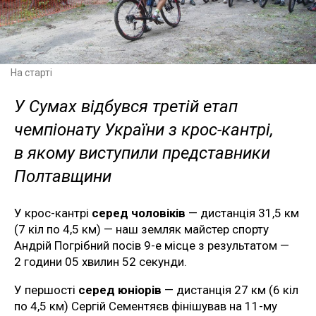
На старті
У Сумах відбувся третій етап
чемпіонату України з крос-кантрі,
в якому виступили представники
Полтавщини
У крос-кантрі
серед чоловіків
— дистанція 31,5 км
(7 кіл по 4,5 км) — наш земляк майстер спорту
Андрій Погрібний посів 9-е місце з результатом —
2 години 05 хвилин 52 секунди.
У першості
серед юніорів
— дистанція 27 км (6 кіл
по 4,5 км) Сергій Сементяєв фінішував на 11-му