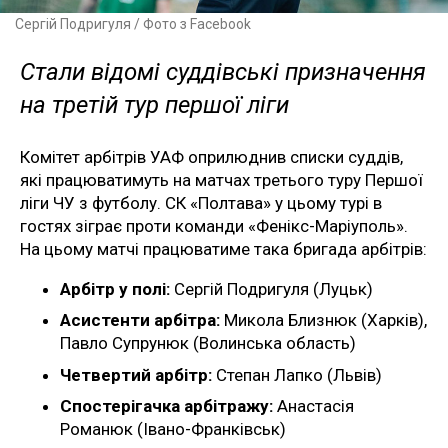
Сергій Подригуля / Фото з Facebook
Стали відомі суддівські призначення
на третій тур першої ліги
Комітет арбітрів УАФ оприлюднив списки суддів,
які працюватимуть на матчах третього туру Першої
ліги ЧУ з футболу. СК «Полтава» у цьому турі в
гостях зіграє проти команди «Фенікс-Маріуполь».
На цьому матчі працюватиме така бригада арбітрів:
Арбітр у полі:
Сергій Подригуля (Луцьк)
Асистенти арбітра:
Микола Близнюк (Харків),
Павло Супрунюк (Волинська область)
Четвертий арбітр:
Степан Лапко (Львів)
Спостерігачка арбітражу:
Анастасія
Романюк (Івано-Франківськ)