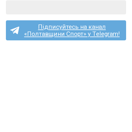
Підписуйтесь на канал
«Полтавщини Спорт» у Telegram!
Календар першого етапу
чемпіонату Полтавської
області з футболу
2026/2027