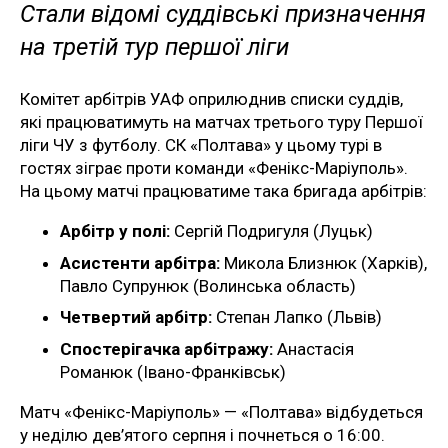
Стали відомі суддівські призначення
на третій тур першої ліги
Комітет арбітрів УАФ оприлюднив списки суддів,
які працюватимуть на матчах третього туру Першої
ліги ЧУ з футболу. СК «Полтава» у цьому турі в
гостях зіграє проти команди «Фенікс-Маріуполь».
На цьому матчі працюватиме така бригада арбітрів:
Арбітр у полі:
Сергій Подригуля (Луцьк)
Асистенти арбітра:
Микола Близнюк (Харків),
Павло Супрунюк (Волинська область)
Четвертий арбітр:
Степан Лапко (Львів)
Спостерігачка арбітражу:
Анастасія
Романюк (Івано-Франківськ)
Матч «Фенікс-Маріуполь» — «Полтава» відбудеться
у неділю дев’ятого серпня і почнеться о 16:00.