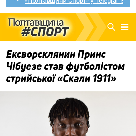
«Полтавщини Спорт» у Telegram!
Ексворсклянин Принс
Чібуезе став футболістом
стрийської «Скали 1911»