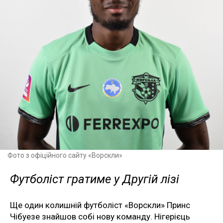
Фото з офіційного сайту «Ворскли»
Футболіст гратиме у Другій лізі
Ще один колишній футболіст «Ворскли» Принс
Чібуезе знайшов собі нову команду. Нігерієць