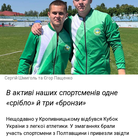
Сергій Шмиголь та Єгор Пащенко
В активі наших спортсменів одне
«срібло» й три «бронзи»
Нещодавно у Кропивницькому відбувся Кубок
України з легкої атлетики. У змаганнях брали
участь спортсмени з Полтавщини і привезли звідти