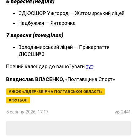
6 вересня (неділя)
СДЮСШОР Ужгород — Житомирський ліцей
Надбужжя — Янтарочка
7 вересня (понеділок)
Володимирський ліцей — Прикарпаття
ДЮСШ№ 3
Повний календар до вашої уваги
тут
.
Владислав ВЛАСЕНКО
, «Полтавщина Спорт»
ЖФК «ЛІДЕР-ЗБІРНА ПОЛТАВСЬКОЇ ОБЛАСТІ»
ФУТБОЛ
5 серпня 2026, 17:17
2441