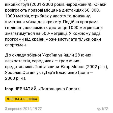
вікових груп (2001-2003 років народження). Юнаки
розіграють призові місця на дистанціях 60, 300,
1000 метрів, стрибках у висоту та довжину,
з метання м’яча для крикету. Подібна програма
і в дівчат, але замість дистанції 1000 метрів вони
змагатимуться на 600-метрівці. У кожному виді
програми від країни може виступати тільки один
спортсмен.
До складу збірної України увійшли 28 юних
легкоатлетів, серед яких — троє юних
представників Полтавщини: Єгор Мороз (2002 р. н.),
Ярослав Остапчук і Дар’я Василенко (вони —
2003 р. н.).
Ігор ЧЕРЧАТИЙ
, «Полтавщина Спорт»
ЛЕГКА АТЛЕТИКА
3 вересня 2014, 19:22
672