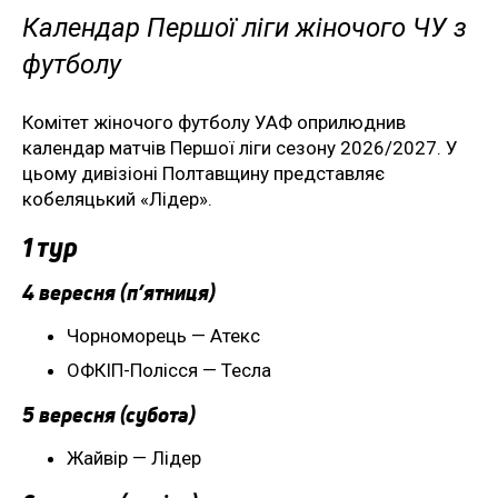
Календар Першої ліги жіночого ЧУ з
футболу
Комітет жіночого футболу УАФ оприлюднив
календар матчів Першої ліги сезону 2026/2027. У
цьому дивізіоні Полтавщину представляє
кобеляцький «Лідер».
1 тур
4 вересня (п’ятниця)
Чорноморець — Атекс
ОФКІП-Полісся — Тесла
5 вересня (субота)
Жайвір — Лідер