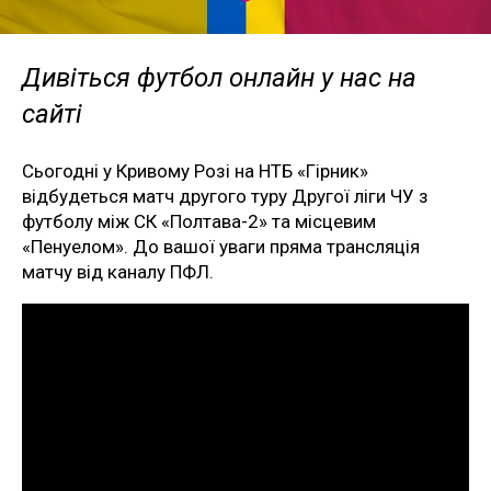
Дивіться футбол онлайн у нас на
сайті
Сьогодні у Кривому Розі на НТБ «Гірник»
відбудеться матч другого туру Другої ліги ЧУ з
футболу між СК «Полтава-2» та місцевим
«Пенуелом». До вашої уваги пряма трансляція
матчу від каналу ПФЛ.