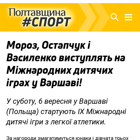
Мороз, Остапчук і
Василенко виступлять на
Міжнародних дитячих
іграх у Варшаві!
У суботу, 6 вересня у Варшаві
(Польща) стартують ІХ Міжнародні
дитячі ігри з легкої атлетики.
За нагороди змагатимуться юнаки і дівчата трьох