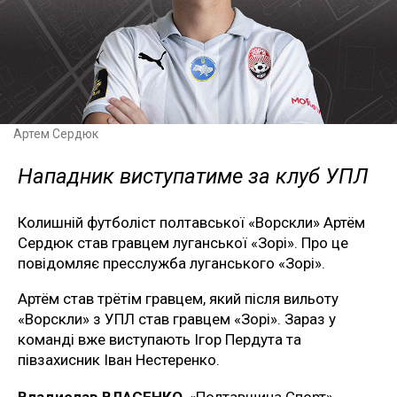
Артем Сердюк
Нападник виступатиме за клуб УПЛ
Колишній футболіст полтавської «Ворскли» Артём
Сердюк став гравцем луганської «Зорі». Про це
повідомляє пресслужба луганського «Зорі».
Артём став трётім гравцем, який після вильоту
«Ворскли» з УПЛ став гравцем «Зорі». Зараз у
команді вже виступають Ігор Пердута та
півзахисник Іван Нестеренко.
Владислав ВЛАСЕНКО
, «Полтавщина Спорт»