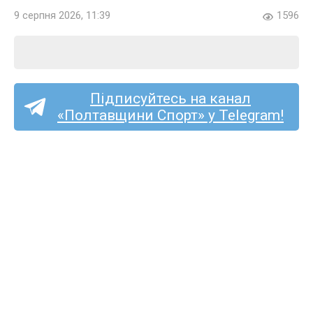
9 серпня 2026, 11:39
1596
Підписуйтесь на канал
«Полтавщини Спорт» у Telegram!
Пряма трансляція матчу
«Ukrainian Team» —
«Решетилівка»