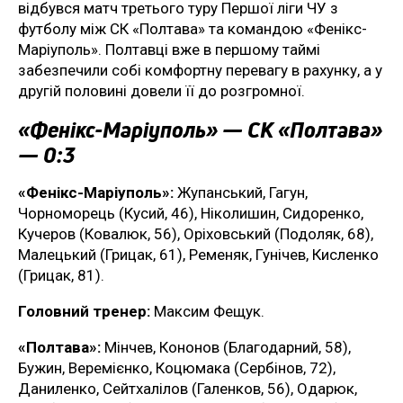
відбувся матч третього туру Першої ліги ЧУ з
футболу між СК «Полтава» та командою «Фенікс-
Маріуполь». Полтавці вже в першому таймі
забезпечили собі комфортну перевагу в рахунку, а у
другій половині довели її до розгромної.
«Фенікс-Маріуполь» — СК «Полтава»
— 0:3
«Фенікс-Маріуполь»:
Жупанський, Гагун,
Чорноморець (Кусий, 46), Ніколишин, Сидоренко,
Кучеров (Ковалюк, 56), Оріховський (Подоляк, 68),
Малецький (Грицак, 61), Ременяк, Гунічев, Кисленко
(Грицак, 81).
Головний тренер:
Максим Фещук.
«Полтава»:
Мінчев, Кононов (Благодарний, 58),
Бужин, Веремієнко, Коцюмака (Сербінов, 72),
Даниленко, Сейтхалілов (Галенков, 56), Одарюк,