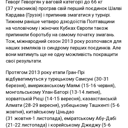
Геворг Геворгян у ваговій категорії до 66 кг
(37 учасників) програв свій перший поєдинок Шалві
Кардава (Грузія) і припинив змагатися у турнірі.
Тижнем раніше четверо дзюдоїстів Полтавщини
на чоловічому і жіночих Кубках Європи також
припинили боротьбу на самому початку змагань.
Тож, міжнародний сезон 2013 року розпочався для
наших земляків із синдрому перших поєдинків. Але
вони матимуть ще не одну можливість покращити
свої результати.
Протягом 2013 року етапи Гран-Прі
відбуватимуться у турецькому Самсуні (30-31
березня), американському Маямі (15-16 червня),
монгольському Улан-Баторі (13-14 липня),
хорватській Рієці (14-15 вересня), казахстанській
Алмати (28-29 вересня), узбецькому Ташкенті (5-6
жовтня), китайському Ціньдао
(31 жовтня-1 листопада), еміратському Абу-Дабі
(21-22 листопада) і корейському Джеджу (5-6