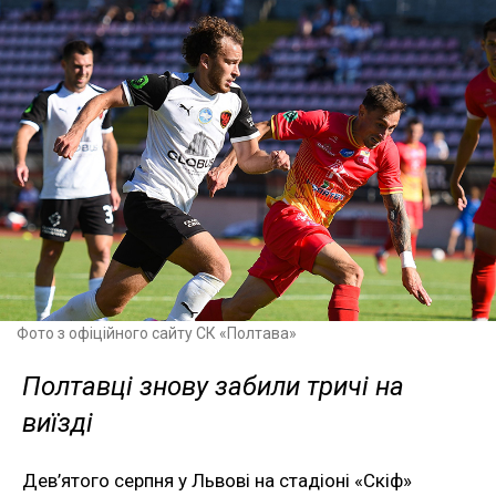
Фото з офіційного сайту СК «Полтава»
Полтавці знову забили тричі на
виїзді
Дев’ятого серпня у Львові на стадіоні «Скіф»