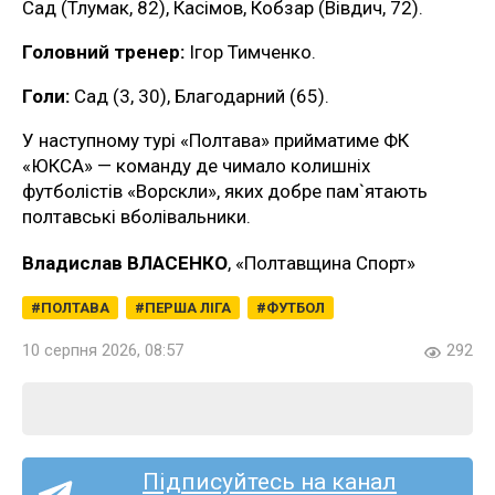
Сад (Тлумак, 82), Касімов, Кобзар (Вівдич, 72).
Головний тренер:
Ігор Тимченко.
Голи:
Сад (3, 30), Благодарний (65).
У наступному турі «Полтава» прийматиме ФК
«ЮКСА» — команду де чимало колишніх
футболістів «Ворскли», яких добре пам`ятають
полтавські вболівальники.
Владислав ВЛАСЕНКО
, «Полтавщина Спорт»
ПОЛТАВА
ПЕРША ЛІГА
ФУТБОЛ
10 серпня 2026, 08:57
292
Підписуйтесь на канал