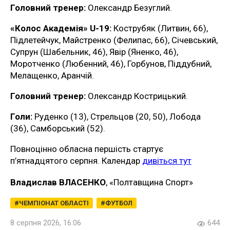
Головний тренер:
Олександр Безуглий.
«Колос Академія» U-19:
Кострубяк (Литвин, 66),
Підлетейчук, Майстренко (Фелипас, 66), Січевський,
Супрун (Шабельник, 46), Явір (Яненко, 46),
Моротченко (Любенний, 46), Горбунов, Піддубний,
Мелащенко, Аранчій.
Головний тренер:
Олександр Кострицький.
Голи:
Руденко (13), Стрельцов (20, 50), Лобода
(36), Самборський (52).
Повноцінно обласна першість стартує
п’ятнадцятого серпня. Календар
дивіться тут
Владислав ВЛАСЕНКО
, «Полтавщина Спорт»
ЧЕМПІОНАТ ОБЛАСТІ
ФУТБОЛ
8 серпня 2026, 16:06
644