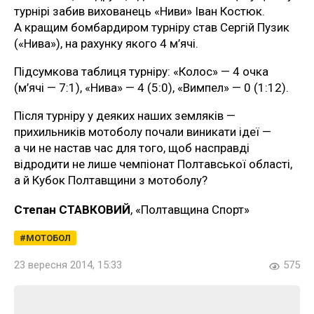
турнірі забив вихованець «Ниви» Іван Костюк.
А кращим бомбардиром турніру став Сергій Пузик
(«Нива»), на рахунку якого 4 м’ячі.
Підсумкова таблиця турніру: «Колос» — 4 очка
(м’ячі — 7:1), «Нива» — 4 (5:0), «Вимпел» — 0 (1:12).
Після турніру у деяких наших земляків —
прихильників мотоболу почали виникати ідеї —
а чи не настав час для того, щоб насправді
відродити не лише чемпіонат Полтавської області,
а й Кубок Полтавщини з мотоболу?
Степан СТАВКОВИЙ
, «Полтавщина Спорт»
МОТОБОЛ
23 вересня 2014, 15:33
575