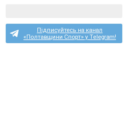
Підписуйтесь на канал
«Полтавщини Спорт» у Telegram!
Тарас Дмитрук став
футболістом
«Олександрії»