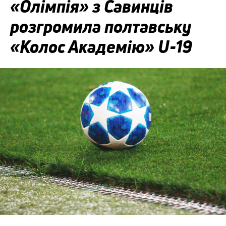
«Олімпія» з Савинців
розгромила полтавську
«Колос Академію» U-19