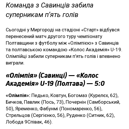
Команда з Савинців забила
суперникам п’ять голів
Сьогодні у Миргороді на стадіоні «Старт» відбувся
перенесений матч другого туру чемпіонату
Полтавщини з футболу між «Олімпією» з Савинців
та полтавською командою «Колос Академія» U-19.
Олімпійці забили суперникам п’ять голів і впевнено
виграли.
«Олімпія» (Савинці) — «Колос
Академія» U-19 (Полтава) — 5:0
«Олімпія»:
Педько, Ковтун, Богомаз (Курелєх, 62),
Бичков, Павлик (Пось, 73), Почернін (Самборський,
50), Яременко, Фабунмі (Пономаренко, 56),
Стрельцов (Сергієнко, 56), Руденко (Ситник, 62),
Лобода 9Співак, 46).