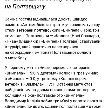
на Полтавщину.
Заміна гостям віднайшлася досить швидко —
замість «Автомобіліста» третім учасником турніру
стали ветерани полтавського «Вимпела». Тож, три
команди з Полтавщини — «Колос» (Нові Санжари),
«Нива» (Вишняки) і «Вимпел» (Полтава) стартували
в турнірі, який практично перетворився
на своєрідний чемпіонат Полтавської області
з мотоболу.
У першому матчі «Нива» перемогла ветеранів
«Вимпела» — 5:0, у другому «Колос» зіграв унічию
з «Нивою» — 0:0, у третьому «Колос» переміг
ветеранів «Вимпела» — 7:1. Останній матч став
найцікавішим за двома показниками: по-перше,
колишня «зірка» полтавського «Вимпела»
Володимир Калінін забив три м’ячі у ворота свого ж
«Вимпела», по-друге, єдиний гол полтавців у цьому