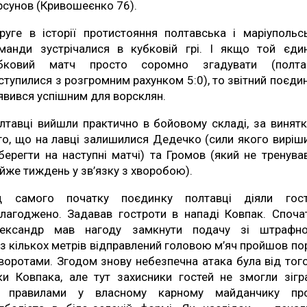
рсунов (Кривошеєнко 76).
руге в історії протистояння полтавська і маріупольс
манди зустрічалися в кубковій грі. І якщо той єди
бковий матч просто соромно згадувати (полта
ступилися з розгромним рахунком 5:0), то звітний поєди
явився успішним для ворсклян.
лтавці вийшли практично в бойовому складі, за винят
го, що на лавці залишилися Дедечко (сили якого виріш
берегти на наступні матчі) та Громов (який не тренува
йже тиждень у зв’язку з хворобою).
д самого початку поєдинку полтавці діяли гос
злагоджено. Задавав гостроти в нападі Ковпак. Споча
ександр мав нагоду замкнути подачу зі штрафно
 з кількох метрів відправлений головою м’яч пройшов по
 воротами. Згодом знову небезпечна атака була від тог
ки Ковпака, але тут захисники гостей не змогли зігр
 правилами у власному карному майданчику пр