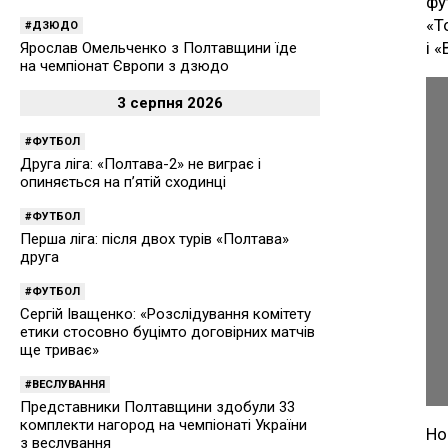
фу
«Т
ДЗЮДО
і 
Ярослав Омельченко з Полтавщини їде
на чемпіонат Європи з дзюдо
3 серпня 2026
ФУТБОЛ
Друга ліга: «Полтава-2» не виграє і
опиняється на п’ятій сходинці
ФУТБОЛ
Перша ліга: після двох турів «Полтава»
друга
ФУТБОЛ
Сергій Іващенко: «Розслідування комітету
етики стосовно буцімто договірних матчів
ще триває»
ВЕСЛУВАННЯ
Представники Полтавщини здобули 33
комплекти нагород на чемпіонаті України
Но
з веслування