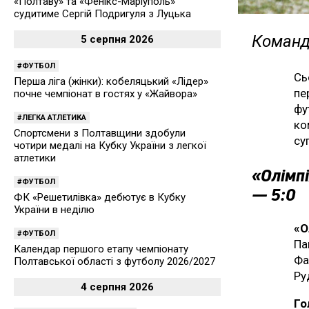
«Полтаву» та «Фенікс-Маріуполь»
судитиме Сергій Подригуля з Луцька
Команда
5 серпня 2026
ФУТБОЛ
Сь
Перша ліга (жінки): кобеляцький «Лідер»
пе
почне чемпіонат в гостях у «Жайвора»
фу
ЛЕГКА АТЛЕТИКА
ко
Спортсмени з Полтавщини здобули
су
чотири медалі на Кубку України з легкої
атлетики
«Олімпі
ФУТБОЛ
— 5:0
ФК «Решетилівка» дебютує в Кубку
України в неділю
«О
ФУТБОЛ
Па
Календар першого етапу чемпіонату
Фа
Полтавської області з футболу 2026/2027
Ру
4 серпня 2026
Го