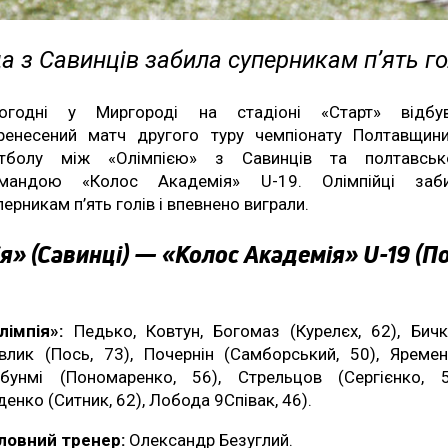
 з Савинців забила суперникам п’ять го
огодні у Миргороді на стадіоні «Старт» відбу
ренесений матч другого туру чемпіонату Полтавщин
тболу між «Олімпією» з Савинців та полтавсь
мандою «Колос Академія» U-19. Олімпійці заб
перникам п’ять голів і впевнено виграли.
я» (Савинці) — «Колос Академія» U-19 (П
лімпія»:
Педько, Ковтун, Богомаз (Курелєх, 62), Бичк
влик (Пось, 73), Почернін (Самборський, 50), Яремен
бунмі (Пономаренко, 56), Стрельцов (Сергієнко, 5
денко (Ситник, 62), Лобода 9Співак, 46).
ловний тренер:
Олександр Безуглий.