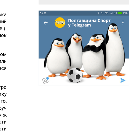
ька
ний
вці
нок
ком
или
вся
тро
тку
го,
руч
о ж
ати
оти