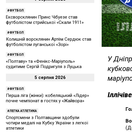
ФУТБОЛ
Ексворсклянин Принс Чібуезе став
футболістом стрийської «Скали 1911»
ФУТБОЛ
Колишній ворсклянин Артём Сердюк став
футболістом луганської «Зорі»
ФУТБОЛ
У Дніп
«Полтаву» та «Фенікс-Маріуполь»
судитиме Сергій Подригуля з Луцька
кубков
маріупо
5 серпня 2026
ФУТБОЛ
Іллічів
Перша ліга (жінки): кобеляцький «Лідер»
почне чемпіонат в гостях у «Жайвора»
Го
ЛЕГКА АТЛЕТИКА
Спортсмени з Полтавщини здобули
Во
чотири медалі на Кубку України з легкої
(Д
атлетики