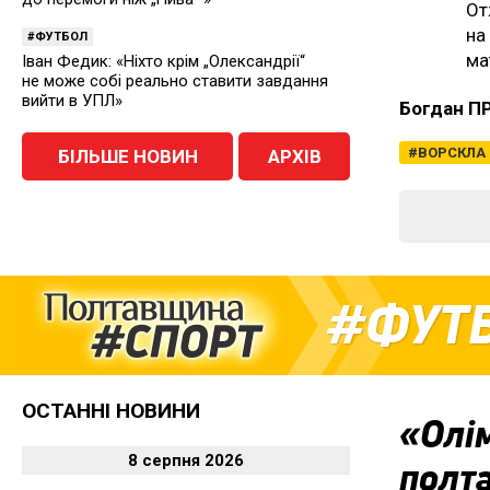
От
на
ФУТБОЛ
ма
Іван Федик: «Ніхто крім „Олександрії“
не може собі реально ставити завдання
вийти в УПЛ»
Богдан П
ВОРСКЛА
БІЛЬШЕ НОВИН
АРХІВ
ФУТ
ОСТАННІ НОВИНИ
«Олім
8 серпня 2026
полт