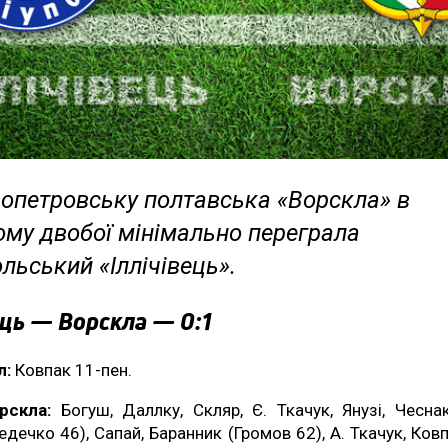
ропетровську полтавська «Ворскла» в
ому двобої мінімально переграла
льський «Іллічівець».
ець — Ворскла — 0:1
л:
Ковпак 11-пен.
рскла:
Богуш, Даллку, Скляр, Є. Ткачук, Янузі, Чесна
едечко 46), Сапай, Баранник (Громов 62), А. Ткачук, Ковп