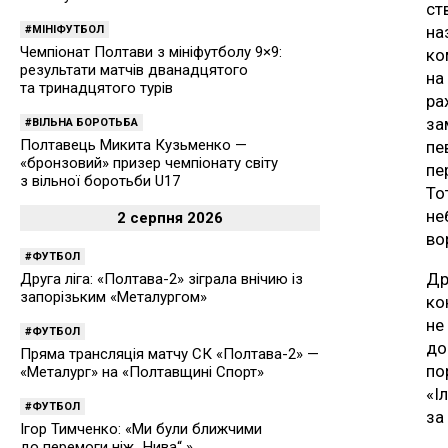
ст
на
МІНІФУТБОЛ
Чемпіонат Полтави з мініфутболу 9×9:
ко
результати матчів дванадцятого
на
та тринадцятого турів
ра
за
ВІЛЬНА БОРОТЬБА
Полтавець Микита Кузьменко —
пе
«бронзовий» призер чемпіонату світу
пе
з вільної боротьби U17
То
не
2 серпня 2026
во
ФУТБОЛ
Др
Друга ліга: «Полтава-2» зіграла внічию із
запорізьким «Металургом»
ко
не
ФУТБОЛ
до
Пряма трансляція матчу СК «Полтава-2» —
по
«Металург» на «Полтавщині Спорт»
«І
ФУТБОЛ
за
Ігор Тимченко: «Ми були ближчими
до перемоги ніж „Нива“ »