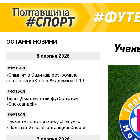
ФУТ
ОСТАННІ НОВИНИ
Учень
8 серпня 2026
ФУТБОЛ
«Олімпія» з Савинців розгромила
полтавську «Колос Академію» U-19
ФУТБОЛ
Тарас Дмитрук став футболістом
«Олександрії»
ФУТБОЛ
Пряма трансляція матчу «Пенуел» —
«Полтава-2» на «Полтавщині Спорт»
7 серпня 2026