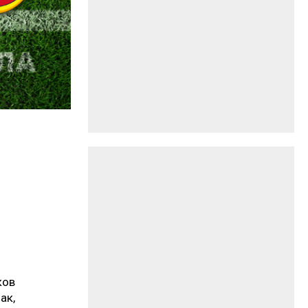
ков
ак,