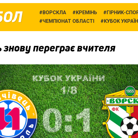
БОЛ
ВОРСКЛА
КРЕМІНЬ
ГІРНИК-СПО
ЧЕМПІОНАТ ОБЛАСТІ
КУБОК УКРАЇ
 знову переграє вчителя