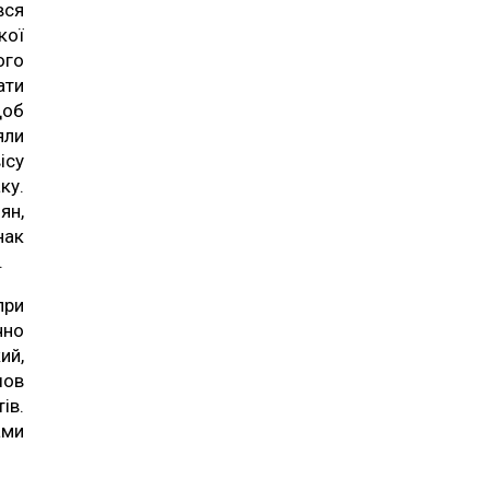
вся
кої
ого
ати
щоб
яли
ісу
ку.
ян,
нак
.
при
чно
ий,
шов
ів.
ами