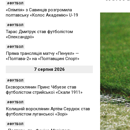
ФУТБОЛ
«Олімпія» з Савинців розгромила
полтавську «Колос Академію» U-19
ФУТБОЛ
Тарас Дмитрук став футболістом
«Олександрії»
ФУТБОЛ
Пряма трансляція матчу «Пенуел» —
«Полтава-2» на «Полтавщині Спорт»
7 серпня 2026
ФУТБОЛ
Ексворсклянин Принс Чібуезе став
футболістом стрийської «Скали 1911»
ФУТБОЛ
Колишній ворсклянин Артём Сердюк став
футболістом луганської «Зорі»
ФУТБОЛ