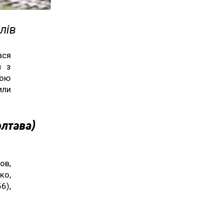
лів
вся
и з
кою
или
олтава)
ов,
ко,
6),