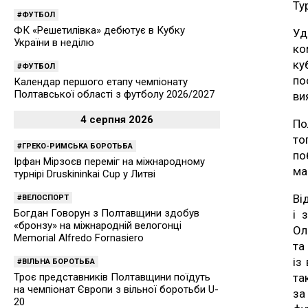
Ту
ФУТБОЛ
ФК «Решетилівка» дебютує в Кубку
Уд
України в неділю
ко
ку
ФУТБОЛ
по
Календар першого етапу чемпіонату
Полтавської області з футболу 2026/2027
ви
4 серпня 2026
По
то
ГРЕКО-РИМСЬКА БОРОТЬБА
по
Ірфан Мірзоєв переміг на міжнародному
ма
турнірі Druskininkai Cup у Литві
Ві
ВЕЛОСПОРТ
Богдан Говорун з Полтавщини здобув
і 
«бронзу» на міжнародній велогонці
Ол
Memorial Alfredo Fornasiero
та
із
ВІЛЬНА БОРОТЬБА
та
Троє представників Полтавщини поїдуть
на чемпіонат Європи з вільної боротьби U-
за
20