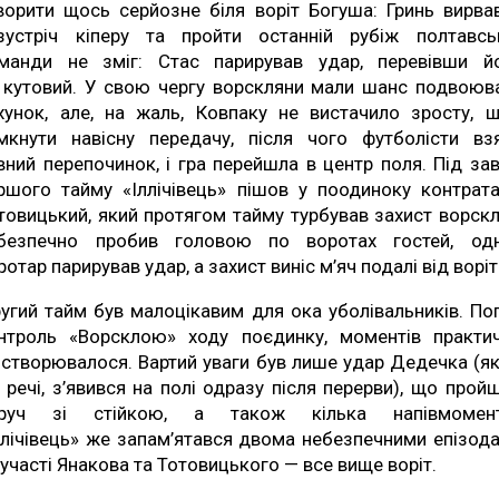
ворити щось серйозне біля воріт Богуша: Гринь вирва
зустріч кіперу та пройти останній рубіж полтавсь
манди не зміг: Стас парирував удар, перевівши й
 кутовий. У свою чергу ворскляни мали шанс подвоюв
хунок, але, на жаль, Ковпаку не вистачило зросту, 
мкнути навісну передачу, після чого футболісти вз
вний перепочинок, і гра перейшла в центр поля. Під зав
ршого тайму «Іллічівець» пішов у поодиноку контрата
товицький, який протягом тайму турбував захист ворскл
безпечно пробив головою по воротах гостей, од
ротар парирував удар, а захист виніс м’яч подалі від воріт
угий тайм був малоцікавим для ока уболівальників. По
нтроль «Ворсклою» ходу поєдинку, моментів практи
 створювалося. Вартий уваги був лише удар Дедечка (як
 речі, з’явився на полі одразу після перерви), що прой
руч зі стійкою, а також кілька напівмомент
ллічівець» же запам’ятався двома небезпечними епізод
 участі Янакова та Тотовицького — все вище воріт.