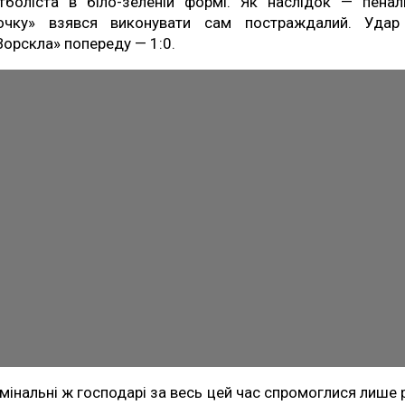
тболіста в біло-зеленій формі. Як наслідок — пеналь
очку» взявся виконувати сам постраждалий. Уда
«Ворскла» попереду — 1:0.
мінальні ж господарі за весь цей час спромоглися лише 