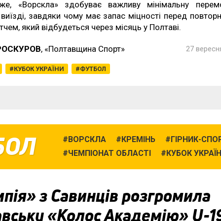
же, «Ворскла» здобуває важливу мінімальну перем
 виїзді, завдяки чому має запас міцності перед повтор
тчем, який відбудеться через місяць у Полтаві.
РОСКУРОВ
, «Полтавщина Спорт»
27 вересня
КУБОК УКРАЇНИ
ФУТБОЛ
БОЛ
ВОРСКЛА
КРЕМІНЬ
ГІРНИК-СПО
ЧЕМПІОНАТ ОБЛАСТІ
КУБОК УКРАЇ
пія» з Савинців розгромила
авську «Колос Академію» U-1