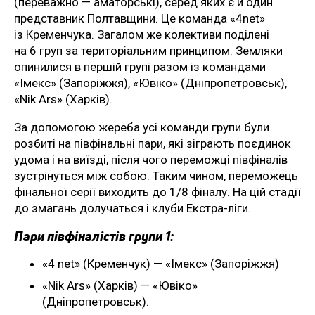
(переважно — аматорські), серед яких є й один
представник Полтавщини. Це команда «4net»
із Кременчука. Загалом же колективи поділені
на 6 груп за територіальним принципом. Земляки
опинилися в першій групі разом із командами
«Імекс» (Запоріжжя), «Ювіко» (Дніпропетровськ),
«Nik Ars» (Харків).
За допомогою жереба усі команди групи були
розбиті на півфінальні пари, які зіграють поєдинок
удома і на виїзді, після чого переможці півфіналів
зустрінуться між собою. Таким чином, переможець
фінальної серії виходить до 1/8 фіналу. На цій стадії
до змагань долучаться і клуби Екстра-ліги.
Пари півфіналістів групи 1:
«4 net» (Кременчук) — «Імекс» (Запоріжжя)
«Nik Ars» (Харків) — «Ювіко»
(Дніпропетровськ).