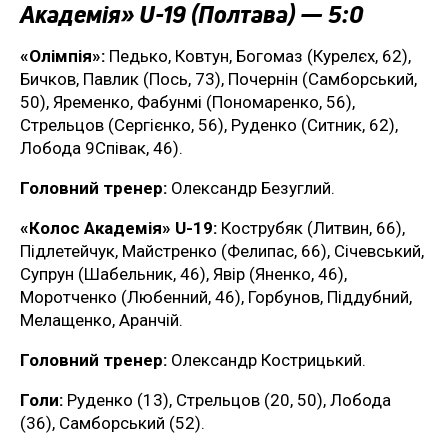
Академія» U-19 (Полтава) — 5:0
«Олімпія»:
Педько, Ковтун, Богомаз (Курелєх, 62),
Бичков, Павлик (Пось, 73), Почернін (Самборський,
50), Яременко, Фабунмі (Пономаренко, 56),
Стрельцов (Сергієнко, 56), Руденко (Ситник, 62),
Лобода 9Співак, 46).
Головний тренер:
Олександр Безуглий.
«Колос Академія» U-19:
Кострубяк (Литвин, 66),
Підлетейчук, Майстренко (Фелипас, 66), Січевський,
Супрун (Шабельник, 46), Явір (Яненко, 46),
Моротченко (Любенний, 46), Горбунов, Піддубний,
Мелащенко, Аранчій.
Головний тренер:
Олександр Кострицький.
Голи:
Руденко (13), Стрельцов (20, 50), Лобода
(36), Самборський (52).