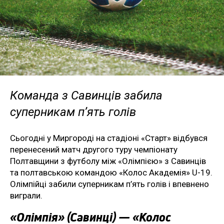
Команда з Савинців забила
суперникам п’ять голів
Сьогодні у Миргороді на стадіоні «Старт» відбувся
перенесений матч другого туру чемпіонату
Полтавщини з футболу між «Олімпією» з Савинців
та полтавською командою «Колос Академія» U-19.
Олімпійці забили суперникам п’ять голів і впевнено
виграли.
«Олімпія» (Савинці) — «Колос