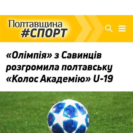
«Олімпія» з Савинців
розгромила полтавську
«Колос Академію» U-19