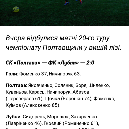
Вчора відбулися матчі 20-го туру
чемпіонату Полтавщини у вищій лізі.
СК «Полтава» — ФК «Лубни» — 2:0
Голи:
Фоменко 37, Ничипорук 63.
Полтава:
Яковченко, Соляник, Зоря, Шиленко,
Кувеньов, Карась, Ничипорук, Абазов
(Переверзєв 61), Щочка (Воронкін 74), Фоменко,
Куімов (Алексєєнко 85).
Лубни:
Сидорець, Морозюк, Захарченко
(Лавріненко 46), Гноєвий (Романенко 61),