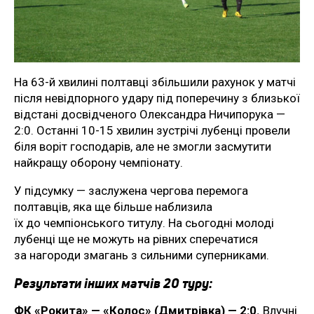
На 63-й хвилині полтавці збільшили рахунок у матчі
після невідпорного удару під поперечину з близької
відстані досвідченого Олександра Ничипорука —
2:0. Останні 10-15 хвилин зустрічі лубенці провели
біля воріт господарів, але не змогли засмутити
найкращу оборону чемпіонату.
У підсумку — заслужена чергова перемога
полтавців, яка ще більше наблизила
їх до чемпіонського титулу. На сьогодні молоді
лубенці ще не можуть на рівних сперечатися
за нагороди змагань з сильними суперниками.
Результати інших матчів 20 туру:
ФК «Рокита» — «Колос» (Дмитрівка) — 2:0.
Влучні