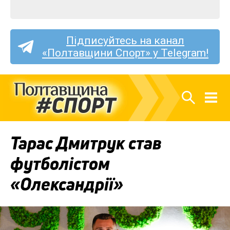
Підписуйтесь на канал
«Полтавщини Спорт» у Telegram!
Тарас Дмитрук став
футболістом
«Олександрії»