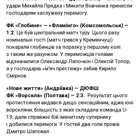
удари Михайла Прядка і Микити Вовченка принесли
господарям заслужену перемогу.
ФК «Глобине» — «Фламінго» (Комсомольськ) —
1:2.
Це був центральний матч туру. Цього разу
номінальні гості (матч грався у Кременчуці)
покарали глобинців за поразку у першому колі
з таким же рахунком. У переможців голами
відзначилися Олександр Лапочкін і Олексій Топор,
а у господарів «м’яч престижу» забив Кирило
Смірнов.
«Нове життя» (Андріївка) — ДЮФШ
ФК «Ворскла» (Полтава) — 2:3.
Результат цього
протистояння видався дещо сенсаційним, адже юні
ворскляни, більшість з яких складала команда U-
19, дали справжні бій іменитому супернику
і добилися перемоги. У гостей два голи провів
Дмитро Шаповал.