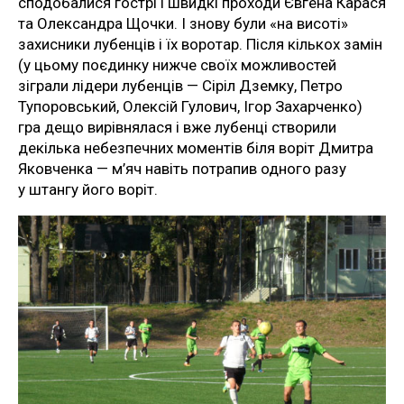
сподобалися гострі і швидкі проходи Євгена Карася
та Олександра Щочки. І знову були «на висоті»
захисники лубенців і їх воротар. Після кількох замін
(у цьому поєдинку нижче своїх можливостей
зіграли лідери лубенців — Сіріл Дземку, Петро
Тупоровський, Олексій Гулович, Ігор Захарченко)
гра дещо вирівнялася і вже лубенці створили
декілька небезпечних моментів біля воріт Дмитра
Яковченка — м’яч навіть потрапив одного разу
у штангу його воріт.