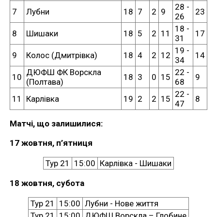
28 -
7
Лубни
18
7
2
9
23
26
18 -
8
Шишаки
18
5
2
11
17
31
19 -
9
Колос (Дмитрівка)
18
4
2
12
14
34
ДЮФШ ФК Ворскла
22 -
10
18
3
0
15
9
(Полтава)
68
22 -
11
Карлівка
19
2
2
15
8
47
Матчі, що залишилися:
17 жовтня, п’ятниця
Тур 21
15:00
Карлівка - Шишаки
18 жовтня, субота
Тур 21
15:00
Лубни - Нове життя
Тур 21
15:00
ДЮФШ Ворскла – Глобине