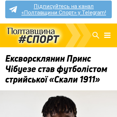
Підписуйтесь на канал
«Полтавщини Спорт» у Telegram!
Ексворсклянин Принс
Чібуезе став футболістом
стрийської «Скали 1911»