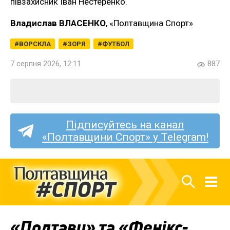
півзахисник Іван Нестеренко.
Владислав ВЛАСЕНКО
, «Полтавщина Спорт»
ВОРСКЛА
ЗОРЯ
ФУТБОЛ
7 серпня 2026, 12:11
887
Підписуйтесь на канал
«Полтавщини Спорт» у Telegram!
«Полтаву» та «Фенікс-