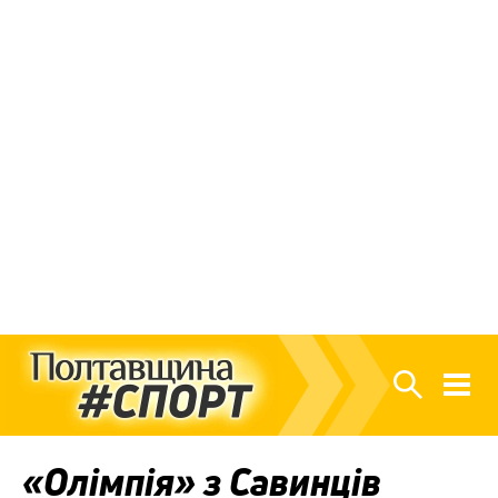
«Олімпія» з Савинців