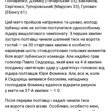
Гончаренко, Дземку (Печарський 33), Бакланов,
Сергієнко, Тупоровський (Марусич 33), Гулович
(Ебенгу 61).
Цей матч пройшов напружено та цікаво, молоді
лубенці ніяк не хотіли поступатися одноосібному
лідеру вищолігового чемпіонату. З перших хвилин
зустрічі полтавці чинили шалений тиск на ворота
гостей — за 30 стартових хвилин я особисто
нарахував шість стовідсоткових гольових моментів
біля воріт лубенської команди. Але надійно грав
голкіпер Павло Сидорець, який вже на 4-й хвилині
поєдинку «витягнув» удар у «дев’ятку» головою від
лідера полтавців Юрія Фоменка. Але, все ж, коли
й Сидорець виявився безсилим, нападнику
господарів Фоменку вдалося відкрити рахунок
у матчі на 37-й хвилині — 1:0.
Після перерви полтавці і надалі чинили тиск
на ворота своїх візаві. Особливо, особисто мені,