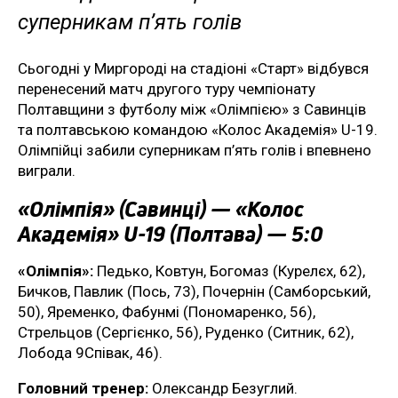
суперникам п’ять голів
Сьогодні у Миргороді на стадіоні «Старт» відбувся
перенесений матч другого туру чемпіонату
Полтавщини з футболу між «Олімпією» з Савинців
та полтавською командою «Колос Академія» U-19.
Олімпійці забили суперникам п’ять голів і впевнено
виграли.
«Олімпія» (Савинці) — «Колос
Академія» U-19 (Полтава) — 5:0
«Олімпія»:
Педько, Ковтун, Богомаз (Курелєх, 62),
Бичков, Павлик (Пось, 73), Почернін (Самборський,
50), Яременко, Фабунмі (Пономаренко, 56),
Стрельцов (Сергієнко, 56), Руденко (Ситник, 62),
Лобода 9Співак, 46).
Головний тренер:
Олександр Безуглий.