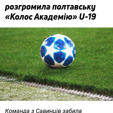
розгромила полтавську
«Колос Академію» U-19
Команда з Савинців забила