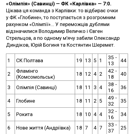
«Олімпія» (Савинці) — ФК «Карлівка» — 7:0.
Цікава ця команда з Карлівки: то відбирає очки
у ФК «Глобине», то поступається з розгромним
рахунком «Олімпії»... У переможців дублями
відзначилися Володимир Величко і Євген
Стрельцов, а по одному м’ячу забили Олександр
Диндіков, Юрій Богиня та Костянтин Шеремет.
35 -
1
СК Полтава
19
13
5
1
44
13
Фламінго
42 -
2
18
12
4
2
40
(Комсомольськ)
18
38 -
3
Олімпія (Савинці)
18
11
3
4
36
16
49 -
4
Глобине
18
11
2
5
35
32
32 -
5
Рокита
18
10
4
4
34
16
33 -
6
Нове життя (Андріївка)
18
7
4
7
25
37