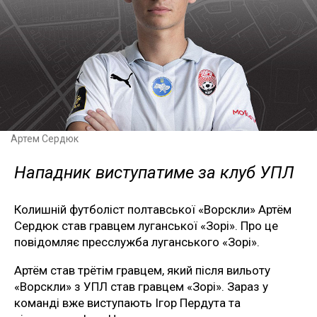
Артем Сердюк
Нападник виступатиме за клуб УПЛ
Колишній футболіст полтавської «Ворскли» Артём
Сердюк став гравцем луганської «Зорі». Про це
повідомляє пресслужба луганського «Зорі».
Артём став трётім гравцем, який після вильоту
«Ворскли» з УПЛ став гравцем «Зорі». Зараз у
команді вже виступають Ігор Пердута та