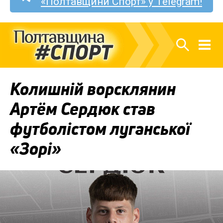
«Полтавщини Спорт» у Telegram!
Колишній ворсклянин
Артём Сердюк став
футболістом луганської
«Зорі»