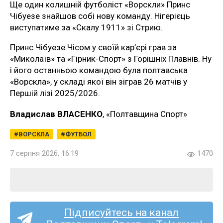
Ще один колишній футболіст «Ворскли» Принс
Чібуезе знайшов собі нову команду. Нігерієць
виступатиме за «Скалу 1911» зі Стрию.
Принс Чібуезе Чісом у своїй кар’єрі грав за
«Миколаїв» та «Гірник-Спорт» з Горішніх Плавнів. Ну
і його останньою командою була полтавська
«Ворскла», у складі якої він зіграв 26 матчів у
Першій лізі 2025/2026.
Владислав ВЛАСЕНКО
, «Полтавщина Спорт»
ВОРСКЛА
ФУТБОЛ
7 серпня 2026, 16:19
1470
Підписуйтесь на канал