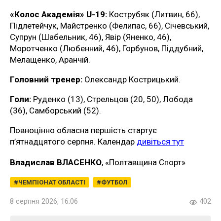
«Колос Академія» U-19:
Кострубяк (Литвин, 66),
Підлетейчук, Майстренко (Фелипас, 66), Січевський,
Супрун (Шабельник, 46), Явір (Яненко, 46),
Моротченко (Любенний, 46), Горбунов, Піддубний,
Мелащенко, Аранчій.
Головний тренер:
Олександр Кострицький.
Голи:
Руденко (13), Стрельцов (20, 50), Лобода
(36), Самборський (52).
Повноцінно обласна першість стартує
п’ятнадцятого серпня. Календар
дивіться тут
Владислав ВЛАСЕНКО
, «Полтавщина Спорт»
ЧЕМПІОНАТ ОБЛАСТІ
ФУТБОЛ
8 серпня 2026, 16:06
402