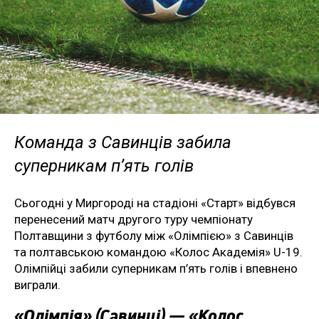
Команда з Савинців забила
суперникам п’ять голів
Сьогодні у Миргороді на стадіоні «Старт» відбувся
перенесений матч другого туру чемпіонату
Полтавщини з футболу між «Олімпією» з Савинців
та полтавською командою «Колос Академія» U-19.
Олімпійці забили суперникам п’ять голів і впевнено
виграли.
«Олімпія» (Савинці) — «Колос