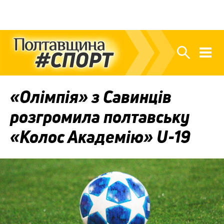
«Олімпія» з Савинців
розгромила полтавську
«Колос Академію» U-19