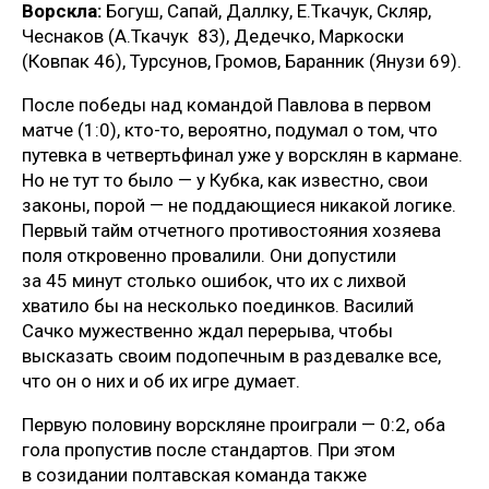
Ворскла:
Богуш, Сапай, Даллку, Е.Ткачук, Скляр,
Чеснаков (А.Ткачук 83), Дедечко, Маркоски
(Ковпак 46), Турсунов, Громов, Баранник (Янузи 69).
После победы над командой Павлова в первом
матче (1:0), кто-то, вероятно, подумал о том, что
путевка в четвертьфинал уже у ворсклян в кармане.
Но не тут то было — у Кубка, как известно, свои
законы, порой — не поддающиеся никакой логике.
Первый тайм отчетного противостояния хозяева
поля откровенно провалили. Они допустили
за 45 минут столько ошибок, что их с лихвой
хватило бы на несколько поединков. Василий
Сачко мужественно ждал перерыва, чтобы
высказать своим подопечным в раздевалке все,
что он о них и об их игре думает.
Первую половину ворскляне проиграли — 0:2, оба
гола пропустив после стандартов. При этом
в созидании полтавская команда также