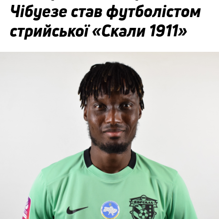
Чібуезе став футболістом
стрийської «Скали 1911»