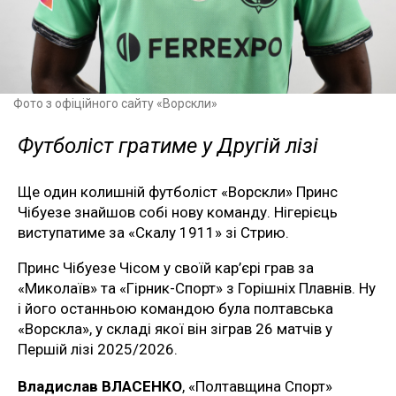
Фото з офіційного сайту «Ворскли»
Футболіст гратиме у Другій лізі
Ще один колишній футболіст «Ворскли» Принс
Чібуезе знайшов собі нову команду. Нігерієць
виступатиме за «Скалу 1911» зі Стрию.
Принс Чібуезе Чісом у своїй кар’єрі грав за
«Миколаїв» та «Гірник-Спорт» з Горішніх Плавнів. Ну
і його останньою командою була полтавська
«Ворскла», у складі якої він зіграв 26 матчів у
Першій лізі 2025/2026.
Владислав ВЛАСЕНКО
, «Полтавщина Спорт»