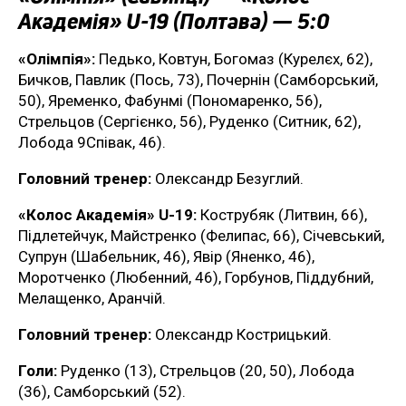
Академія» U-19 (Полтава) — 5:0
«Олімпія»:
Педько, Ковтун, Богомаз (Курелєх, 62),
Бичков, Павлик (Пось, 73), Почернін (Самборський,
50), Яременко, Фабунмі (Пономаренко, 56),
Стрельцов (Сергієнко, 56), Руденко (Ситник, 62),
Лобода 9Співак, 46).
Головний тренер:
Олександр Безуглий.
«Колос Академія» U-19:
Кострубяк (Литвин, 66),
Підлетейчук, Майстренко (Фелипас, 66), Січевський,
Супрун (Шабельник, 46), Явір (Яненко, 46),
Моротченко (Любенний, 46), Горбунов, Піддубний,
Мелащенко, Аранчій.
Головний тренер:
Олександр Кострицький.
Голи:
Руденко (13), Стрельцов (20, 50), Лобода
(36), Самборський (52).