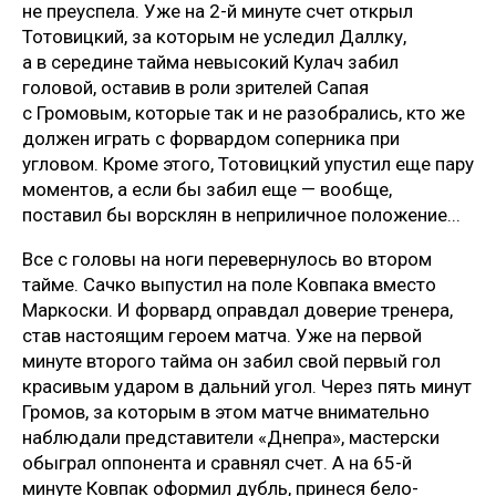
не преуспела. Уже на 2-й минуте счет открыл
Тотовицкий, за которым не уследил Даллку,
а в середине тайма невысокий Кулач забил
головой, оставив в роли зрителей Сапая
с Громовым, которые так и не разобрались, кто же
должен играть с форвардом соперника при
угловом. Кроме этого, Тотовицкий упустил еще пару
моментов, а если бы забил еще — вообще,
поставил бы ворсклян в неприличное положение...
Все с головы на ноги перевернулось во втором
тайме. Сачко выпустил на поле Ковпака вместо
Маркоски. И форвард оправдал доверие тренера,
став настоящим героем матча. Уже на первой
минуте второго тайма он забил свой первый гол
красивым ударом в дальний угол. Через пять минут
Громов, за которым в этом матче внимательно
наблюдали представители «Днепра», мастерски
обыграл оппонента и сравнял счет. А на 65-й
минуте Ковпак оформил дубль, принеся бело-