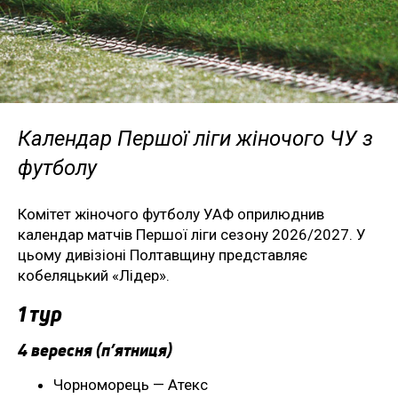
Календар Першої ліги жіночого ЧУ з
футболу
Комітет жіночого футболу УАФ оприлюднив
календар матчів Першої ліги сезону 2026/2027. У
цьому дивізіоні Полтавщину представляє
кобеляцький «Лідер».
1 тур
4 вересня (п’ятниця)
Чорноморець — Атекс