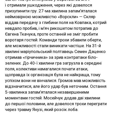
і отримали ушкодження, через які довелося
призупинити гру. 27-ма хвилина запам’яталася
неймовірною можливістю «Ворскли» — Скляр
віддав передачу з глибини поля на Ковпака, котрий
невдало пробив, і м’яч рикошетом потрапив до
Євгена Ткачука, проте останній не зміг пробити
воротаря гостей. Команди трохи збавили оберти,
але можливості стали виникати частіше. На 31-й
хвилині маріупольський полтавець Семен Даценко
отримав «гірчичника» за зрив контратаки біло-
зелених. До 40-ї хвилини гра загрузла в середині
поля, колективи намагалися почати атаки,
щоправда їх організація була не найкраща, тому
успіхом вони не вінчалися. Громов мав можливість
відзначитися, але його удар був неточним. Остання
5-хвилинка запам’яталася незавершеними
моментами гостей. Мосейчук додав дві хвилини
до першої половини, але довелося трохи переграти
через травму Янузі, який розсік лоба.