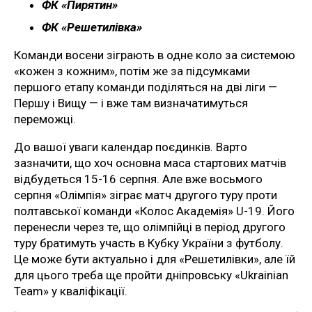
ФК «Пирятин»
ФК «Решетилівка»
Команди восени зіграють в одне коло за системою
«кожен з кожним», потім же за підсумками
першого етапу команди поділяться на дві ліги —
Першу і Вищу — і вже там визначатимуться
переможці.
До вашої уваги календар поєдинків. Варто
зазначити, що хоч основна маса стартових матчів
відбудеться 15-16 серпня. Але вже восьмого
серпня «Олімпія» зіграє матч другого туру проти
полтавської команди «Колос Академія» U-19. Його
перенесли через те, що олімпійці в період другого
туру братимуть участь в Кубку України з футболу.
Це може бути актуально і для «Решетилівки», але їй
для цього треба ще пройти дніпровську «Ukrainian
Team» у кваліфікації.