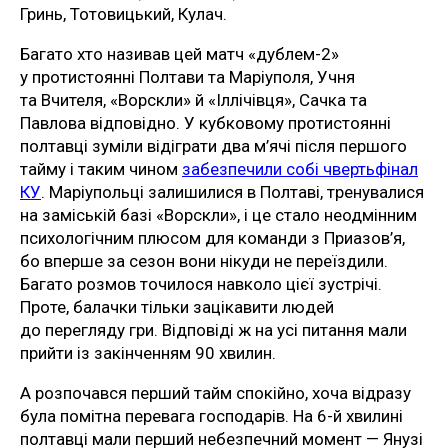
Гринь, Тотовицький, Кулач.
Багато хто називав цей матч «дублем-2»
у протистоянні Полтави та Маріуполя, Учня
та Вчителя, «Ворскли» й «Іллічівця», Сачка та
Павлова відповідно. У кубковому протистоянні
полтавці зуміли відіграти два м’ячі після першого
тайму і таким чином
забезпечили собі чвертьфінал
КУ
. Маріупольці залишилися в Полтаві, тренувалися
на заміській базі «Ворскли», і це стало неодмінним
психологічним плюсом для команди з Приазов’я,
бо вперше за сезон вони нікуди не переїздили.
Багато розмов точилося навколо цієї зустрічі.
Проте, балачки тільки зацікавити людей
до перегляду гри. Відповіді ж на усі питання мали
прийти із закінченням 90 хвилин.
А розпочався перший тайм спокійно, хоча відразу
була помітна перевага господарів. На 6-й хвилині
полтавці мали перший небезпечний момент — Янузі