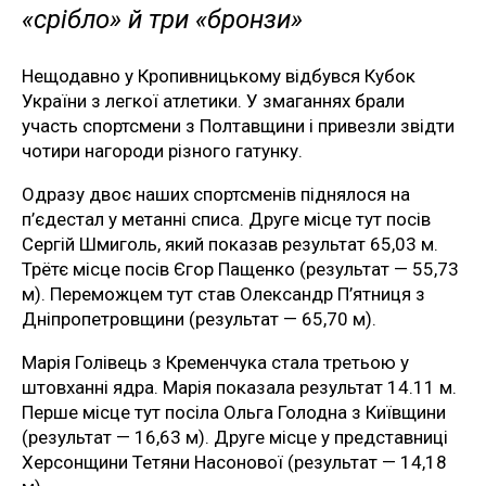
«срібло» й три «бронзи»
Нещодавно у Кропивницькому відбувся Кубок
України з легкої атлетики. У змаганнях брали
участь спортсмени з Полтавщини і привезли звідти
чотири нагороди різного гатунку.
Одразу двоє наших спортсменів піднялося на
п’єдестал у метанні списа. Друге місце тут посів
Сергій Шмиголь, який показав результат 65,03 м.
Трётє місце посів Єгор Пащенко (результат — 55,73
м). Переможцем тут став Олександр П’ятниця з
Дніпропетровщини (результат — 65,70 м).
Марія Голівець з Кременчука стала третьою у
штовханні ядра. Марія показала результат 14.11 м.
Перше місце тут посіла Ольга Голодна з Київщини
(результат — 16,63 м). Друге місце у представниці
Херсонщини Тетяни Насонової (результат — 14,18