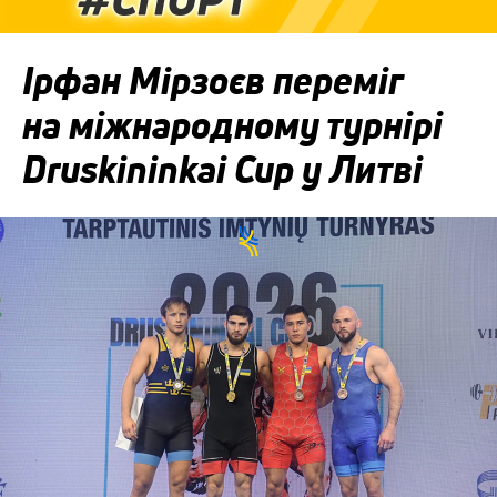
Ірфан Мірзоєв переміг
на міжнародному турнірі
Druskininkai Cup у Литві