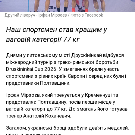
Другий ліворуч - Ірфан Мірзоєв / Фото з Facebook
Наш спортсмен став кращим у
ваговій категорії 77 кг
Днями у литовському місті Друскінінкай відбувся
міжнародний турнір з греко-римської боротьби
Druskininkai Cup 2026. У змаганнях брали участь
спортсмени з різних країн Європи і серед них були і
представники Полтавщини.
Ірфан Мірзоєв, який тренується у Кременчуці та
представляє Полтавщину, посів перше місце у
ваговій категорії до 77 кг. До змагань його готував
тренер Анатолій Коханевич.
Загалом, українські борці здобули дев’ять медалей,
шість з яких — «золоті».