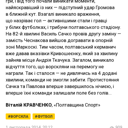
гри, і від того почали виникати моменти,
найяскравіший із них — підступний удар Громова
в ближній кут. Взагалі виникало враження,
що назріває гол — активнішими стали і гравці
у білих футболках, і трибуни полтавського стадіону.
На 82-й хвилині Василь Сачко провів другу заміну —
замість Чеснакова вийшов догравати в опорній
зоні Маркоскі. Тим часом, полтавський керманич
вже давав вказівки Кривошеєнку, який за хвилину
зайняв місце Андрія Ткачука. Загалом, виникало
відчуття того, що ворскляни на перемогу не
награли. Так і сталося — не дивлячись на 4 додані
хвилини, команди не змогли забити. Протистояння
Сачка та Павлова вперше завершилось нічиєю, і
вперше їхні команди залишали поле без голів...
Віталій КРАВЧЕНКО
, «Полтавщина Спорт»
ВОРСКЛА
ФУТБОЛ
1 листопада 2014, 20:12
909