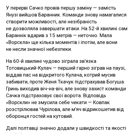
У перерві Сачко провів першу заміну — замість
Янузі вийшов Баранник. Команди знову намагалися
створити можливості, але незібраність
не дозволяла завершати атаки. На 52-й хвилині сам
Бараннік вдарив з 15 метрів — неточно. Мала
«Ворскла» ще кілька моментів і іпотім, але вони
не несли значної небезпеки.
На 60-й хвилині чудово зіграла зв’язка
Тотовицький-Кулач — перший гарно зіграв на паузі,
віддав пас на відкритого Кулача, котрий мусив
забивати, проте Женя Ткачук підстрахував Богуша.
Гринь виходив віч-на-віч, але знову захист команди
Сачка підстраховує свої ворота. Відповідь
«Ворскли» не змусила себе чекати — Ковпак
розстрілював Чурілова, але м’яч відрикошетив від
оборонця гостей на кутовий.
Далі полтавці значно додали у швидкості та якості