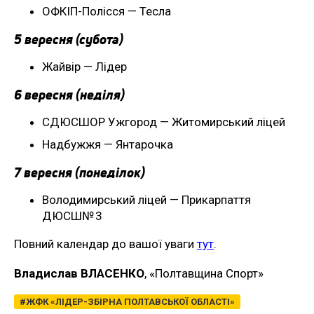
ОФКІП-Полісся — Тесла
5 вересня (субота)
Жайвір — Лідер
6 вересня (неділя)
СДЮСШОР Ужгород — Житомирський ліцей
Надбужжя — Янтарочка
7 вересня (понеділок)
Володимирський ліцей — Прикарпаття
ДЮСШ№ 3
Повний календар до вашої уваги
тут
.
Владислав ВЛАСЕНКО
, «Полтавщина Спорт»
ЖФК «ЛІДЕР-ЗБІРНА ПОЛТАВСЬКОЇ ОБЛАСТІ»