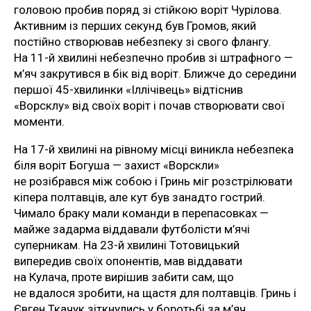
головою пробив поряд зі стійкою воріт Чурілова.
Активним із перших секунд був Громов, який
постійно створював небезпеку зі свого флангу.
На 11-й хвилині небезпечно пробив зі штрафного —
м’яч закрутився в бік від воріт. Ближче до середини
першої 45-хвилинки «Іллічівець» відтіснив
«Ворсклу» від своїх воріт і почав створювати свої
моменти.
На 17-й хвилині на рівному місці виникла небезпека
біля воріт Богуша — захист «Ворскли»
не розібрався між собою і Гринь міг розстрілювати
кіпера полтавців, але кут був занадто гострий.
Чимало браку мали команди в перепасовках —
майже задарма віддавали футболісти м’ячі
суперникам. На 23-й хвилині Тотовицький
випередив своїх опонентів, мав віддавати
на Кулача, проте вирішив забити сам, що
не вдалося зробити, на щастя для полтавців. Гринь і
Євген Ткачук зіткнулись у боротьбі за м’яч