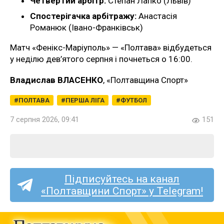
Четвертий арбітр:
Степан Лапко (Львів)
Спостерігачка арбітражу:
Анастасія
Романюк (Івано-Франківськ)
Матч «Фенікс-Маріуполь» — «Полтава» відбудеться
у неділю дев’ятого серпня і почнеться о 16:00.
Владислав ВЛАСЕНКО
, «Полтавщина Спорт»
ПОЛТАВА
ПЕРША ЛІГА
ФУТБОЛ
7 серпня 2026, 09:41
151
Підписуйтесь на канал
«Полтавщини Спорт» у Telegram!