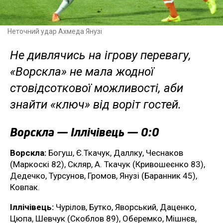
Неточний удар Ахмеда Янузі
Не дивлячись на ігрову перевагу,
«Ворскла» не мала жодної
стовідсоткової можливості, аби
знайти «ключ» від воріт гостей.
Ворскла — Іллічівець — 0:0
Ворскла:
Богуш, Є.Ткачук, Даллку, Чеснаков
(Маркоскі 82), Скляр, А. Ткачук (Кривошеєнко 83),
Дедечко, Турсунов, Громов, Янузі (Баранник 45),
Ковпак.
Іллічівець:
Чурілов, Бутко, Яворський, Даценко,
Цюпа, Шевчук (Скоблов 89), Оберемко, Мішнєв,