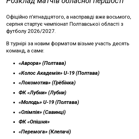
Розклад матчів обласної першості
Офіційно п’ятнадцятого, а насправді вже восьмого,
серпня стартує чемпіонат Полтавської області з
футболу 2026/2027.
В турнірі за новим форматом візьме участь десять
команд, а саме:
«Аврора» (Полтава)
«Колос Академія» U-19 (Полтава)
«Локомотив» (Грёбінка)
ФК «Лубни» (Лубни)
«Молодь» U-19 (Полтава)
«Олімпія» (Савинці)
ФК «Опішня»
«Перемога» (Клепачі)