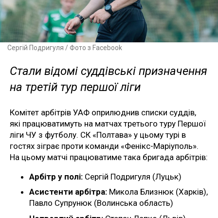
Сергій Подригуля / Фото з Facebook
Стали відомі суддівські призначення
на третій тур першої ліги
Комітет арбітрів УАФ оприлюднив списки суддів,
які працюватимуть на матчах третього туру Першої
ліги ЧУ з футболу. СК «Полтава» у цьому турі в
гостях зіграє проти команди «Фенікс-Маріуполь».
На цьому матчі працюватиме така бригада арбітрів:
Арбітр у полі:
Сергій Подригуля (Луцьк)
Асистенти арбітра:
Микола Близнюк (Харків),
Павло Супрунюк (Волинська область)