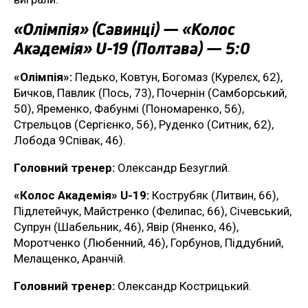
«Олімпія» (Савинці) — «Колос
Академія» U-19 (Полтава) — 5:0
«Олімпія»:
Педько, Ковтун, Богомаз (Курелєх, 62),
Бичков, Павлик (Пось, 73), Почернін (Самборський,
50), Яременко, Фабунмі (Пономаренко, 56),
Стрельцов (Сергієнко, 56), Руденко (Ситник, 62),
Лобода 9Співак, 46).
Головний тренер:
Олександр Безуглий.
«Колос Академія» U-19:
Кострубяк (Литвин, 66),
Підлетейчук, Майстренко (Фелипас, 66), Січевський,
Супрун (Шабельник, 46), Явір (Яненко, 46),
Моротченко (Любенний, 46), Горбунов, Піддубний,
Мелащенко, Аранчій.
Головний тренер:
Олександр Кострицький.