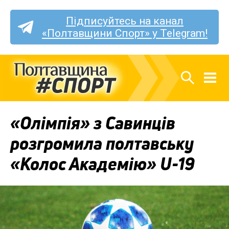
Підписуйтесь на канал
«Полтавщини Спорт» у Telegram!
«Олімпія» з Савинців
розгромила полтавську
«Колос Академію» U-19