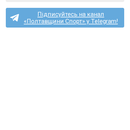
Підписуйтесь на канал
«Полтавщини Спорт» у Telegram!
«Полтаву» та «Фенікс-
Маріуполь» судитиме
Сергій Подригуля
з Луцька