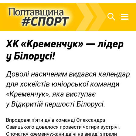
ХК «Кременчук» — лідер
у Білорусі!
Доволі насиченим видався календар
для хокеїстів юніорської команди
«Кременчук», яка виступає
у Відкритій першості Білорусі.
Впродовж п’яти днів команді Олександра
Савицького довелося провести чотири зустрічі.
Спочатку кременчужани двічі на виїзді зіграли