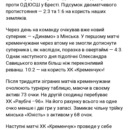
проти ОДЮСШ у Бресті. Підсумок двоматчевого
протистояння — 2:3 та 1:6 на користь наших
земляків.
Через день на команду очікував вже новий
суперник — «Динамо» з Мінська. У першому матчі
кременчужани через втому не змогли дотиснути
суперника і, як наслідок, поразка в овертаймі — 4:3.
Однак наступного дня підопічні Олександра
Савицького взяли більш ніж переконливий
реванш. 10:2 — на користь ХК «Кременчук»!
Після тридцяти зіграних матчів кременчужани
очолюють турнірну таблицю, маючи в своєму
активі 73 очки. На другій сходинці перебуває
ХК «Раубічі −96». На його рахунку всього на одне
очко менше і дві гри у запасі. Замикає чільну трійку
мінська «Юність» з активом у 68 очок.
Наступні матчі ХК «Кременчук» проведе у себе