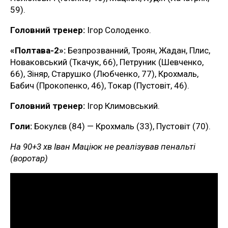
59).
Головний тренер:
Ігор Солоденко.
«Полтава-2»:
Безпрозванний, Троян, Жадан, Плис,
Новаковський (Ткачук, 66), Петруник (Шевченко,
66), Зіняр, Старушко (Любченко, 77), Крохмаль,
Бабич (Прокопенко, 46), Токар (Пустовіт, 46).
Головний тренер:
Ігор Климовський.
Голи:
Бокулєв (84) — Крохмаль (33), Пустовіт (70).
На 90+3 хв Іван Маціюк не реалізував пенальті
(воротар)