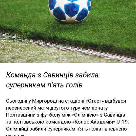
Команда з Савинців забила
суперникам п’ять голів
Сьогодні у Миргороді на стадіоні «Старт» відбувся
перенесений матч другого туру чемпіонату
Полтавщини з футболу між «Олімпією» з Савинців
та полтавською командою «Колос Академія» U-19.
Олімпійці забили суперникам п’ять голів і впевнено
виграли.