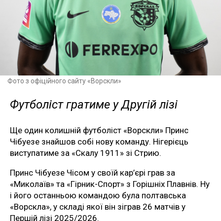
Фото з офіційного сайту «Ворскли»
Футболіст гратиме у Другій лізі
Ще один колишній футболіст «Ворскли» Принс
Чібуезе знайшов собі нову команду. Нігерієць
виступатиме за «Скалу 1911» зі Стрию.
Принс Чібуезе Чісом у своїй кар’єрі грав за
«Миколаїв» та «Гірник-Спорт» з Горішніх Плавнів. Ну
і його останньою командою була полтавська
«Ворскла», у складі якої він зіграв 26 матчів у
Першій лізі 2025/2026.