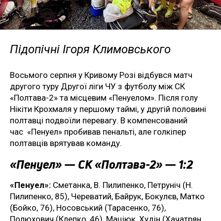
Підопічні Ігоря Климовського
Восьмого серпня у Кривому Розі відбувся матч
другого туру Другої ліги ЧУ з футболу між СК
«Полтава-2» та місцевим «Пенуелом». Після голу
Нікіти Крохмаля у першому таймі, у другій половині
полтавці подвоїли перевагу. В компенсований
час «Пенуел» пробивав пенальті, але голкіпер
полтавців врятував команду.
«Пенуел» — СК «Полтава-2» — 1:2
«Пенуел»:
Сметанка, В. Пилипенко, Петруніч (Н.
Пилипенко, 85), Череватий, Байрук, Бокулєв, Матко
(Бойко, 76), Носовський (Тарасенко, 76),
Полюхович (Клепко, 46), Маціюк, Худін (Хачатрян,