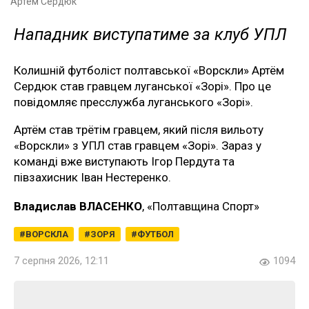
Артем Сердюк
Нападник виступатиме за клуб УПЛ
Колишній футболіст полтавської «Ворскли» Артём
Сердюк став гравцем луганської «Зорі». Про це
повідомляє пресслужба луганського «Зорі».
Артём став трётім гравцем, який після вильоту
«Ворскли» з УПЛ став гравцем «Зорі». Зараз у
команді вже виступають Ігор Пердута та
півзахисник Іван Нестеренко.
Владислав ВЛАСЕНКО
, «Полтавщина Спорт»
ВОРСКЛА
ЗОРЯ
ФУТБОЛ
7 серпня 2026, 12:11
1094