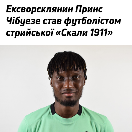
Ексворсклянин Принс
Чібуезе став футболістом
стрийської «Скали 1911»