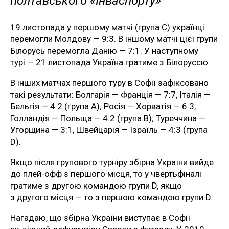
полтавського «Інваспорту»
19 листопада у першому матчі (група С) українці
перемогли Молдову — 9:3. В іншому матчі цієї групи
Білорусь перемогла Данію — 7:1. У наступному
турі — 21 листопада Україна гратиме з Білоруссю.
В інших матчах першого туру в Софії зафіксовано
такі результати: Болгарія — Франція — 7:7, Італія —
Бельгія — 4:2 (група А); Росія — Хорватія — 6:3,
Голландія — Польща — 4:2 (група В); Туреччина —
Угорщина — 3:1, Швейцарія — Ізраїль — 4:3 (група
D).
Якщо після групового турніру збірна України вийде
до плей-офф з першого місця, то у чвертьфіналі
гратиме з другою командою групи D, якщо
з другого місця — то з першою командою групи D.
Нагадаю, що збірна України виступає в Софії