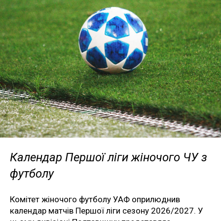
Календар Першої ліги жіночого ЧУ з
футболу
Комітет жіночого футболу УАФ оприлюднив
календар матчів Першої ліги сезону 2026/2027. У