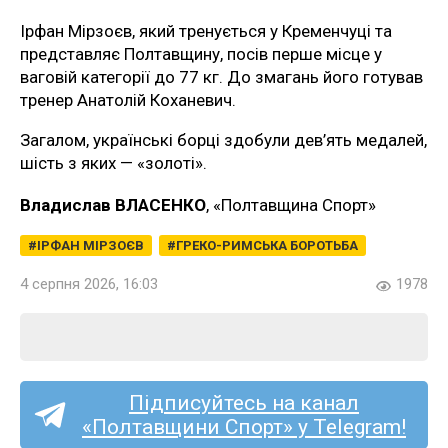
Ірфан Мірзоєв, який тренується у Кременчуці та
представляє Полтавщину, посів перше місце у
ваговій категорії до 77 кг. До змагань його готував
тренер Анатолій Коханевич.
Загалом, українські борці здобули дев’ять медалей,
шість з яких — «золоті».
Владислав ВЛАСЕНКО
, «Полтавщина Спорт»
ІРФАН МІРЗОЄВ
ГРЕКО-РИМСЬКА БОРОТЬБА
4 серпня 2026, 16:03
1978
Підписуйтесь на канал
«Полтавщини Спорт» у Telegram!