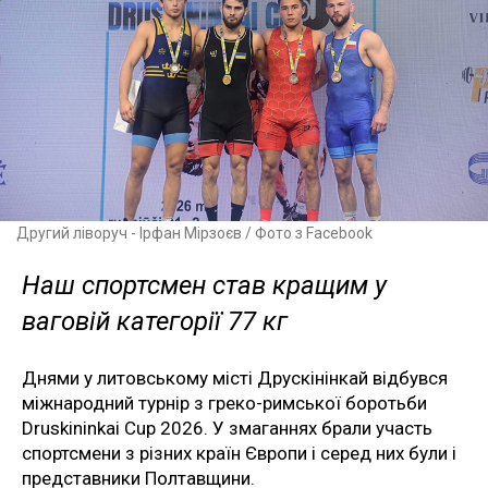
Другий ліворуч - Ірфан Мірзоєв / Фото з Facebook
Наш спортсмен став кращим у
ваговій категорії 77 кг
Днями у литовському місті Друскінінкай відбувся
міжнародний турнір з греко-римської боротьби
Druskininkai Cup 2026. У змаганнях брали участь
спортсмени з різних країн Європи і серед них були і
представники Полтавщини.