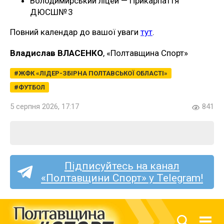
Володимирський ліцей — Прикарпаття
ДЮСШ№ 3
Повний календар до вашої уваги
тут
.
Владислав ВЛАСЕНКО
, «Полтавщина Спорт»
ЖФК «ЛІДЕР-ЗБІРНА ПОЛТАВСЬКОЇ ОБЛАСТІ»
ФУТБОЛ
5 серпня 2026, 17:17
841
Підписуйтесь на канал
«Полтавщини Спорт» у Telegram!