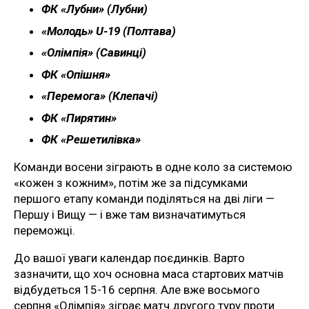
ФК «Лубни» (Лубни)
«Молодь» U-19 (Полтава)
«Олімпія» (Савинці)
ФК «Опішня»
«Перемога» (Клепачі)
ФК «Пирятин»
ФК «Решетилівка»
Команди восени зіграють в одне коло за системою
«кожен з кожним», потім же за підсумками
першого етапу команди поділяться на дві ліги —
Першу і Вищу — і вже там визначатимуться
переможці.
До вашої уваги календар поєдинків. Варто
зазначити, що хоч основна маса стартових матчів
відбудеться 15-16 серпня. Але вже восьмого
серпня «Олімпія» зіграє матч другого туру проти