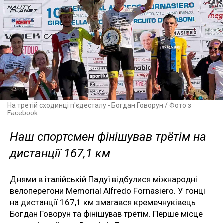
На третій сходинці п'єдесталу - Богдан Говорун / Фото з
Facebook
Наш спортсмен фінішував трётім на
дистанції 167,1 км
Днями в італійській Падуї відбулися міжнародні
велоперегони Memorial Alfredo Fornasiero. У гонці
на дистанції 167,1 км змагався кремечнуківець
Богдан Говорун та фінішував трётім. Перше місце