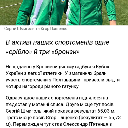
Сергій Шмиголь та Єгор Пащенко
В активі наших спортсменів одне
«срібло» й три «бронзи»
Нещодавно у Кропивницькому відбувся Кубок
України з легкої атлетики. У змаганнях брали
участь спортсмени з Полтавщини і привезли звідти
чотири нагороди різного гатунку.
Одразу двоє наших спортсменів піднялося на
п’єдестал у метанні списа. Друге місце тут посів
Сергій Шмиголь, який показав результат 65,03 м.
Трётє місце посів Єгор Пащенко (результат — 55,73
м). Переможцем тут став Олександр П’ятниця з