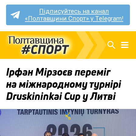
Підписуйтесь на канал
«Полтавщини Спорт» у Telegram!
Ірфан Мірзоєв переміг
на міжнародному турнірі
Druskininkai Cup у Литві