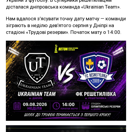
України з футболу. В суперники решетилівцям
дісталася дніпровська команда «Ukrainian Team».
Нам вдалося з’ясувати точну дату матчу — команди
зіграють в неділю дев’ятого серпня у Дніпрі на
стадіоні «Трудові резерви». Початок мату о 14:00.