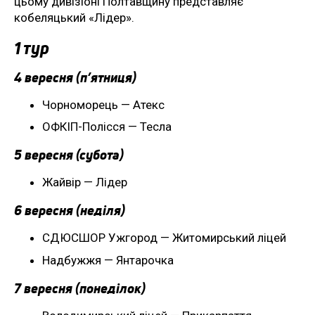
цьому дивізіоні Полтавщину представляє
кобеляцький «Лідер».
1 тур
4 вересня (п’ятниця)
Чорноморець — Атекс
ОФКІП-Полісся — Тесла
5 вересня (субота)
Жайвір — Лідер
6 вересня (неділя)
СДЮСШОР Ужгород — Житомирський ліцей
Надбужжя — Янтарочка
7 вересня (понеділок)