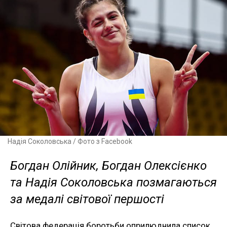
Надія Соколовська / Фото з Facebook
Богдан Олійник, Богдан Олексієнко
та Надія Соколовська позмагаються
за медалі світової першості
Світова федерація боротьби оприлюднила список