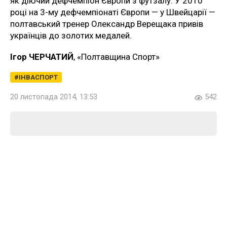
як діючий дефчемпіон Європи з футзалу. У 2010
році на 3-му дефчемпіонаті Європи — у Швейцарії —
полтавський тренер Олександр Верещака привів
українців до золотих медалей.
Ігор ЧЕРЧАТИЙ
, «Полтавщина Спорт»
ІНВАСПОРТ
20 листопада 2014, 13:53
542