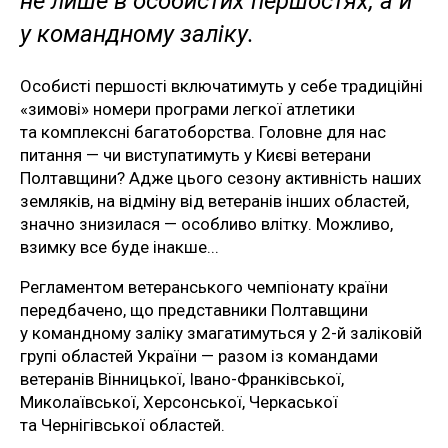
не лише в особистих першостях, а й
у командному заліку.
Особисті першості включатимуть у себе традиційні
«зимові» номери програми легкої атлетики
та комплексні багатоборства. Головне для нас
питання — чи виступатимуть у Києві ветерани
Полтавщини? Адже цього сезону активність наших
земляків, на відміну від ветеранів інших областей,
значно знизилася — особливо влітку. Можливо,
взимку все буде інакше...
Регламентом ветеранського чемпіонату країни
передбачено, що представники Полтавщини
у командному заліку змагатимуться у 2-й заліковій
групі областей України — разом із командами
ветеранів Вінницької, Івано-Франківської,
Миколаївської, Херсонської, Черкаської
та Чернігівської областей.