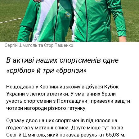
Сергій Шмиголь та Єгор Пащенко
В активі наших спортсменів одне
«срібло» й три «бронзи»
Нещодавно у Кропивницькому відбувся Кубок
України з легкої атлетики. У змаганнях брали
участь спортсмени з Полтавщини і привезли звідти
чотири нагороди різного гатунку.
Одразу двоє наших спортсменів піднялося на
п’єдестал у метанні списа. Друге місце тут посів
Сергій Шмиголь, який показав результат 65,03 м.