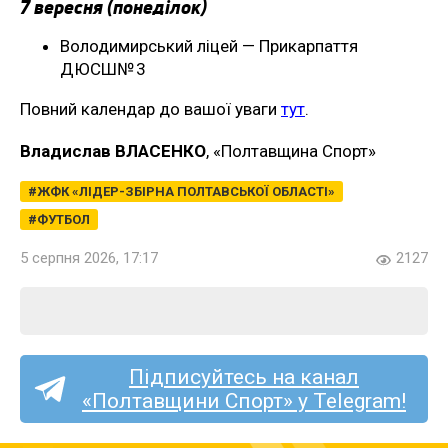
7 вересня (понеділок)
Володимирський ліцей — Прикарпаття
ДЮСШ№ 3
Повний календар до вашої уваги
тут
.
Владислав ВЛАСЕНКО
, «Полтавщина Спорт»
ЖФК «ЛІДЕР-ЗБІРНА ПОЛТАВСЬКОЇ ОБЛАСТІ»
ФУТБОЛ
5 серпня 2026, 17:17
2127
Підписуйтесь на канал
«Полтавщини Спорт» у Telegram!