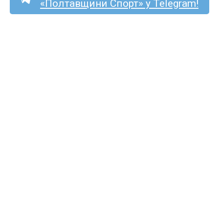
«Полтавщини Спорт» у Telegram!
Календар першого етапу
чемпіонату Полтавської
області з футболу
2026/2027