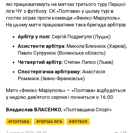
які працюватимуть на матчах третього туру Першої
ліги ЧУ з футболу. СК «Полтава» у цьому турі в
гостях зіграє проти команди «Фенікс-Маріуполь».
На цьому матчі працюватиме така бригада арбітрів:
Арбітр у полі:
Сергій Подригуля (Луцьк)
Асистенти арбітра:
Микола Близнюк (Харків),
Павло Супрунюк (Волинська область)
Четвертий арбітр:
Степан Лапко (Львів)
Спостерігачка арбітражу:
Анастасія
Романюк (Івано-Франківськ)
Матч «Фенікс-Маріуполь» — «Полтава» відбудеться
у неділю дев’ятого серпня і почнеться о 16:00.
Владислав ВЛАСЕНКО
, «Полтавщина Спорт»
ПОЛТАВА
ПЕРША ЛІГА
ФУТБОЛ
7 серпня 2026, 09:41
146