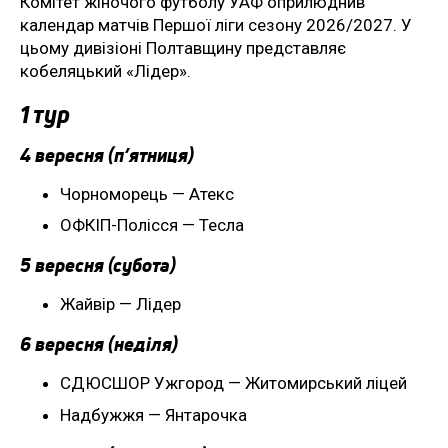
Комітет жіночого футболу УАФ оприлюднив
календар матчів Першої ліги сезону 2026/2027. У
цьому дивізіоні Полтавщину представляє
кобеляцький «Лідер».
1 тур
4 вересня (п’ятниця)
Чорноморець — Атекс
ОФКІП-Полісся — Тесла
5 вересня (субота)
Жайвір — Лідер
6 вересня (неділя)
СДЮСШОР Ужгород — Житомирський ліцей
Надбужжя — Янтарочка