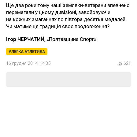
Ще два роки тому наші земляки-ветерани впевнено
перемагали у цьому дивізіоні, завойовуючи
на кожних змаганнях по півтора десятка медалей.
Чи матиме ця традиція своє продовження?
Ігор ЧЕРЧАТИЙ
, «Полтавщина Спорт»
ЛЕГКА АТЛЕТИКА
16 грудня 2014, 14:35
621