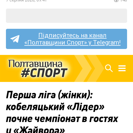
Підписуйтесь на канал
«Полтавщини Спорт» у Telegram!
Перша ліга (жінки):
кобеляцький «Лідер»
почне чемпіонат в гостях
у «Жайвора»