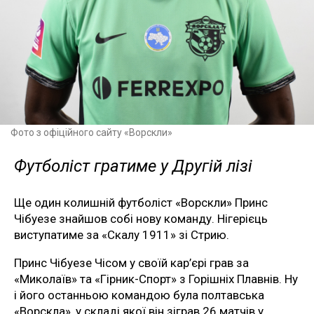
Фото з офіційного сайту «Ворскли»
Футболіст гратиме у Другій лізі
Ще один колишній футболіст «Ворскли» Принс
Чібуезе знайшов собі нову команду. Нігерієць
виступатиме за «Скалу 1911» зі Стрию.
Принс Чібуезе Чісом у своїй кар’єрі грав за
«Миколаїв» та «Гірник-Спорт» з Горішніх Плавнів. Ну
і його останньою командою була полтавська
«Ворскла», у складі якої він зіграв 26 матчів у