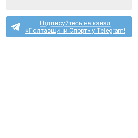
Підписуйтесь на канал
«Полтавщини Спорт» у Telegram!
«Полтаву» та «Фенікс-
Маріуполь» судитиме
Сергій Подригуля
з Луцька