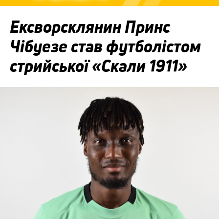
Ексворсклянин Принс
Чібуезе став футболістом
стрийської «Скали 1911»