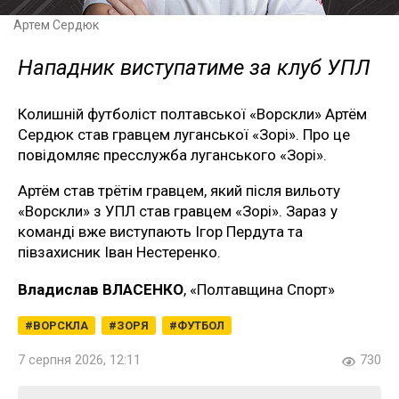
Артем Сердюк
Нападник виступатиме за клуб УПЛ
Колишній футболіст полтавської «Ворскли» Артём
Сердюк став гравцем луганської «Зорі». Про це
повідомляє пресслужба луганського «Зорі».
Артём став трётім гравцем, який після вильоту
«Ворскли» з УПЛ став гравцем «Зорі». Зараз у
команді вже виступають Ігор Пердута та
півзахисник Іван Нестеренко.
Владислав ВЛАСЕНКО
, «Полтавщина Спорт»
ВОРСКЛА
ЗОРЯ
ФУТБОЛ
7 серпня 2026, 12:11
730