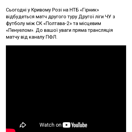
Сьогодні у Кривому Розі на НТБ «Гірник»
відбудеться матч другого туру Другої ліги ЧУ з
футболу між СК «Полтава-2» та місцевим
«Пенуелом». До вашої уваги пряма трансляція
матчу від каналу ПФЛ.