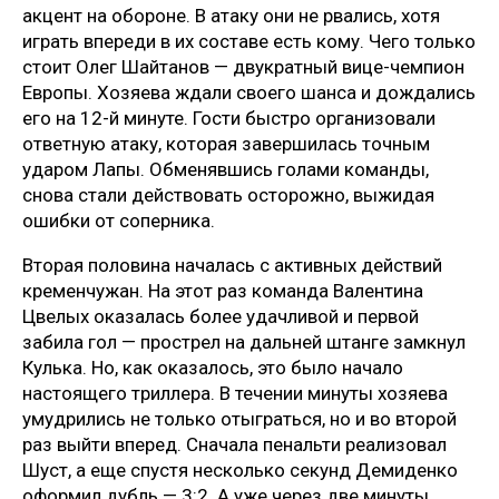
акцент на обороне. В атаку они не рвались, хотя
играть впереди в их составе есть кому. Чего только
стоит Олег Шайтанов — двукратный вице-чемпион
Европы. Хозяева ждали своего шанса и дождались
его на 12-й минуте. Гости быстро организовали
ответную атаку, которая завершилась точным
ударом Лапы. Обменявшись голами команды,
снова стали действовать осторожно, выжидая
ошибки от соперника.
Вторая половина началась с активных действий
кременчужан. На этот раз команда Валентина
Цвелых оказалась более удачливой и первой
забила гол — прострел на дальней штанге замкнул
Кулька. Но, как оказалось, это было начало
настоящего триллера. В течении минуты хозяева
умудрились не только отыграться, но и во второй
раз выйти вперед. Сначала пенальти реализовал
Шуст, а еще спустя несколько секунд Демиденко
оформил дубль — 3:2. А уже через две минуты