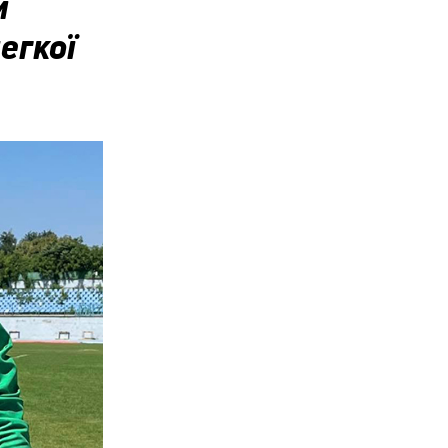
и
егкої