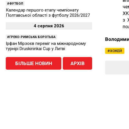
вп
ФУТБОЛ
че
Календар першого етапу чемпіонату
ХК
Полтавської області з футболу 2026/2027
з 
4 серпня 2026
по
ГРЕКО-РИМСЬКА БОРОТЬБА
Володими
Ірфан Мірзоєв переміг на міжнародному
турнірі Druskininkai Cup у Литві
ХОКЕЙ
БІЛЬШЕ НОВИН
АРХІВ