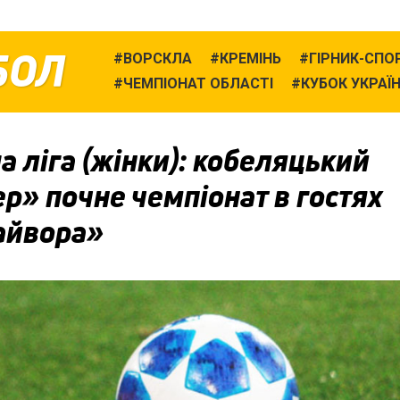
БОЛ
ВОРСКЛА
КРЕМІНЬ
ГІРНИК-СПО
ЧЕМПІОНАТ ОБЛАСТІ
КУБОК УКРАЇ
 ліга (жінки): кобеляцький
р» почне чемпіонат в гостях
айвора»