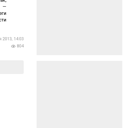
ак,
і —
еги
сти
 2013, 14:03
804