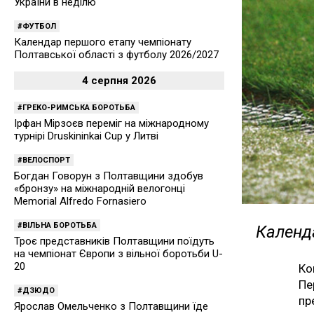
України в неділю
ФУТБОЛ
Календар першого етапу чемпіонату
Полтавської області з футболу 2026/2027
4 серпня 2026
ГРЕКО-РИМСЬКА БОРОТЬБА
Ірфан Мірзоєв переміг на міжнародному
турнірі Druskininkai Cup у Литві
ВЕЛОСПОРТ
Богдан Говорун з Полтавщини здобув
«бронзу» на міжнародній велогонці
Memorial Alfredo Fornasiero
ВІЛЬНА БОРОТЬБА
Календа
Троє представників Полтавщини поїдуть
на чемпіонат Європи з вільної боротьби U-
20
Ко
Пе
ДЗЮДО
пр
Ярослав Омельченко з Полтавщини їде