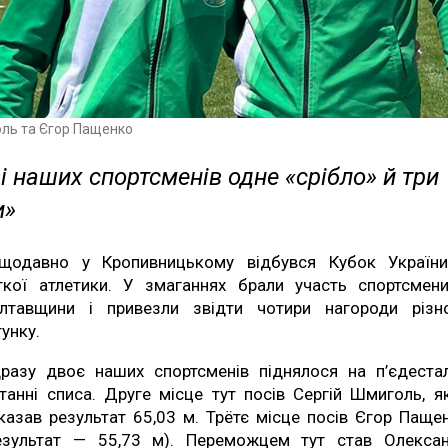
оль та Єгор Пащенко
і наших спортсменів одне «срібло» й три
и»
щодавно у Кропивницькому відбувся Кубок Україн
гкої атлетики. У змаганнях брали участь спортсмен
лтавщини і привезли звідти чотири нагороди різн
тунку.
разу двоє наших спортсменів піднялося на п’єдеста
танні списа. Друге місце тут посів Сергій Шмиголь, я
казав результат 65,03 м. Трётє місце посів Єгор Паще
езультат — 55,73 м). Переможцем тут став Олекса