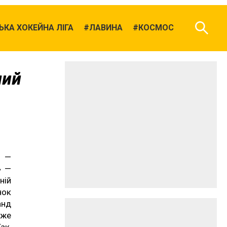
КА ХОКЕЙНА ЛІГА
ЛАВИНА
КОСМОС
мий
 —
» —
ній
нок
анд
оже