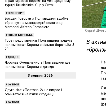
Ірфан Мірзоєв переміг на міжнародному
турнірі Druskininkai Cup у Литві
ВЕЛОСПОРТ
Богдан Говорун з Полтавщини здобув
«бронзу» на міжнародній велогонці
Memorial Alfredo Fornasiero
Сергій Шмиг
ВІЛЬНА БОРОТЬБА
Троє представників Полтавщини поїдуть
В актив
на чемпіонат Європи з вільної боротьби U-
«бронз
20
ДЗЮДО
Не
Ярослав Омельченко з Полтавщини їде
на чемпіонат Європи з дзюдо
ле
По
3 серпня 2026
га
ФУТБОЛ
Од
Друга ліга: «Полтава-2» не виграє і
ме
опиняється на п’ятій сходинці
по
ФУТБОЛ
(р