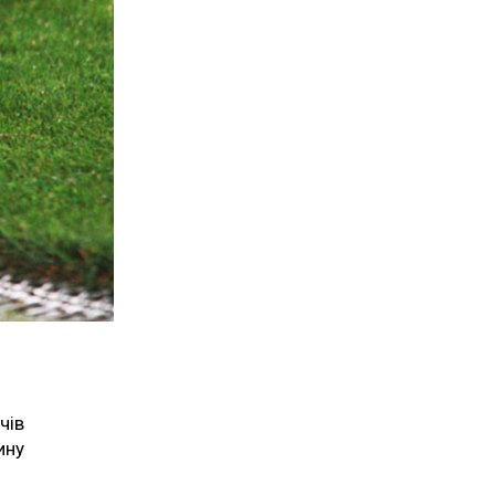
чів
ину