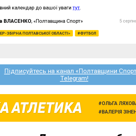
вний календар до вашої уваги
тут
.
в ВЛАСЕНКО
, «Полтавщина Спорт»
5 серпн
ЕР-ЗБІРНА ПОЛТАВСЬКОЇ ОБЛАСТІ»
ФУТБОЛ
Підписуйтесь на канал «Полтавщини Спорт
Telegram!
А АТЛЕТИКА
ОЛЬГА ЛЯХОВ
ВАЛЕРІЯ ЗІНЕ