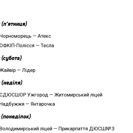
 (п’ятниця)
Чорноморець — Атекс
ОФКІП-Полісся — Тесла
 (субота)
Жайвір — Лідер
 (неділя)
СДЮСШОР Ужгород — Житомирський ліцей
Надбужжя — Янтарочка
 (понеділок)
Володимирський ліцей — Прикарпаття ДЮСШ№ 3