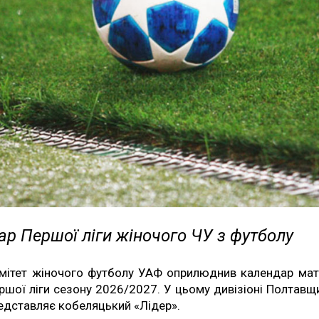
р Першої ліги жіночого ЧУ з футболу
мітет жіночого футболу УАФ оприлюднив календар мат
ршої ліги сезону 2026/2027. У цьому дивізіоні Полтавщ
едставляє кобеляцький «Лідер».