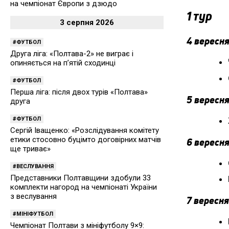
на чемпіонат Європи з дзюдо
1 тур
3 серпня 2026
4 вересня
ФУТБОЛ
Друга ліга: «Полтава-2» не виграє і
опиняється на п’ятій сходинці
ФУТБОЛ
Перша ліга: після двох турів «Полтава»
5 вересня
друга
ФУТБОЛ
Сергій Іващенко: «Розслідування комітету
етики стосовно буцімто договірних матчів
6 вересня
ще триває»
ВЕСЛУВАННЯ
Представники Полтавщини здобули 33
комплекти нагород на чемпіонаті України
з веслування
7 вересня
МІНІФУТБОЛ
Чемпіонат Полтави з мініфутболу 9×9: