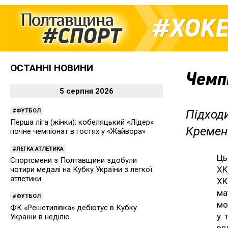
ХОК
ОСТАННІ НОВИНИ
Чемпі
5 серпня 2026
ФУТБОЛ
Підход
Перша ліга (жінки): кобеляцький «Лідер»
Кремен
почне чемпіонат в гостях у «Жайвора»
ЛЕГКА АТЛЕТИКА
Ц
Спортсмени з Полтавщини здобули
ХК
чотири медалі на Кубку України з легкої
атлетики
ХК
ма
ФУТБОЛ
мо
ФК «Решетилівка» дебютує в Кубку
у 
України в неділю