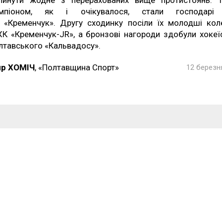
линути жодне з перерахованих вище протистоянь. Т
мпіоном, як і очікувалося, стали господар
 «Кременчук». Другу сходинку посіли їх молодші кол
ХК «Кременчук-JR», а бронзові нагороди здобули хокеї
лтавського «Кальвадосу».
р ХОМІЧ
, «Полтавщина Спорт»
12 березня