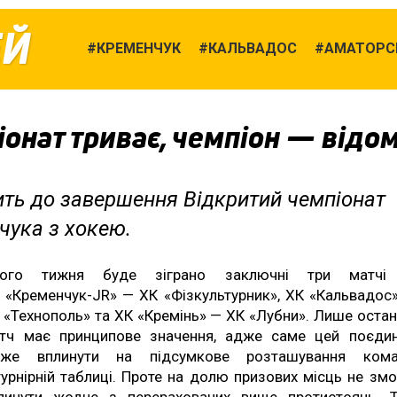
ЕЙ
КРЕМЕНЧУК
КАЛЬВАДОС
АМАТОРСЬ
онат триває, чемпіон — відо
ить до завершення Відкритий чемпіонат
чука з хокею.
ього тижня буде зіграно заключні три матчі
 «Кременчук-JR» — ХК «Фізкультурник», ХК «Кальвадос
 «Технополь» та ХК «Кремінь» — ХК «Лубни». Лише остан
тч має принципове значення, адже саме цей поєди
же вплинути на підсумкове розташування ком
турнірній таблиці. Проте на долю призових місць не зм