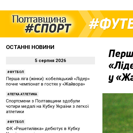
ФУТ
ОСТАННІ НОВИНИ
Перша
5 серпня 2026
«Ліде
ФУТБОЛ
у «Ж
Перша ліга (жінки): кобеляцький «Лідер»
почне чемпіонат в гостях у «Жайвора»
ЛЕГКА АТЛЕТИКА
Спортсмени з Полтавщини здобули
чотири медалі на Кубку України з легкої
атлетики
ФУТБОЛ
ФК «Решетилівка» дебютує в Кубку