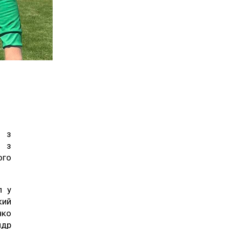
и з
и з
ого
л у
кий
нко
ндр