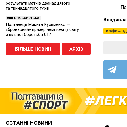
результати матчів дванадцятого
По
та тринадцятого турів
ВІЛЬНА БОРОТЬБА
Владисла
Полтавець Микита Кузьменко —
«бронзовий» призер чемпіонату світу
ЖФК «ЛІД
з вільної боротьби U17
БІЛЬШЕ НОВИН
АРХІВ
ЛЕГК
ОСТАННІ НОВИНИ