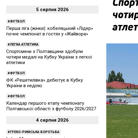
Спор
5 серпня 2026
чотир
ФУТБОЛ
атле
Перша ліга (жінки): кобеляцький «Лідер»
почне чемпіонат в гостях у «Жайвора»
ЛЕГКА АТЛЕТИКА
Спортсмени з Полтавщини здобули
чотири медалі на Кубку України з легкої
атлетики
ФУТБОЛ
ФК «Решетилівка» дебютує в Кубку
України в неділю
ФУТБОЛ
Календар першого етапу чемпіонату
Полтавської області з футболу 2026/2027
4 серпня 2026
ГРЕКО-РИМСЬКА БОРОТЬБА