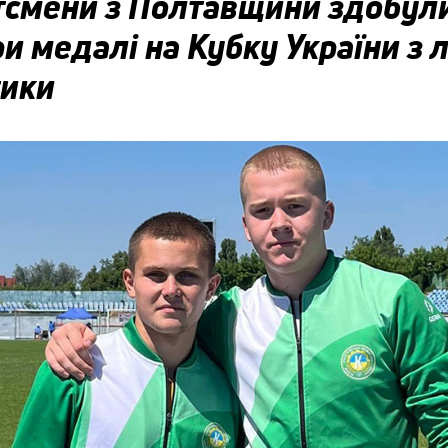
тсмени з Полтавщини здобул
и медалі на Кубку України з л
тики