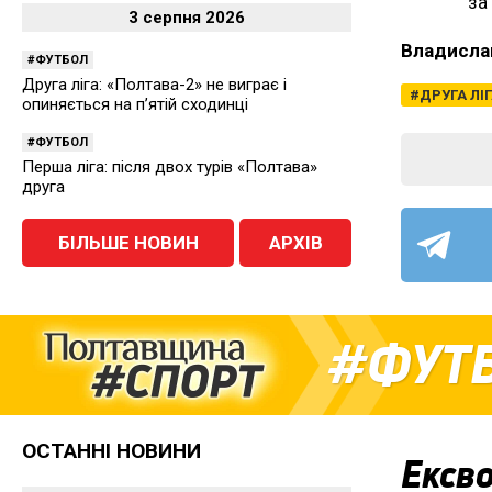
за
3 серпня 2026
Владисла
ФУТБОЛ
Друга ліга: «Полтава-2» не виграє і
ДРУГА ЛІ
опиняється на п’ятій сходинці
ФУТБОЛ
Перша ліга: після двох турів «Полтава»
друга
БІЛЬШЕ НОВИН
АРХІВ
ФУТ
ОСТАННІ НОВИНИ
Ексво