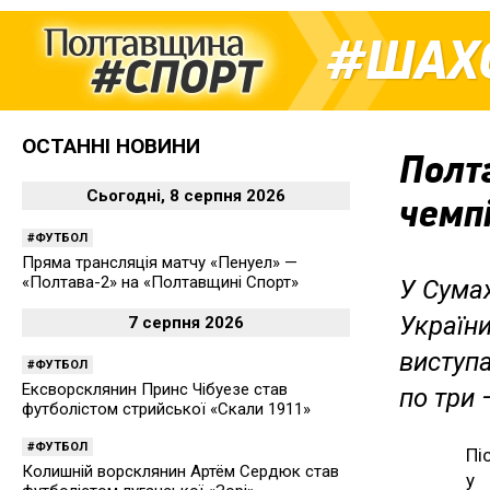
ШАХ
ОСТАННІ НОВИНИ
Полт
Сьогодні, 8 серпня 2026
чемпі
ФУТБОЛ
Пряма трансляція матчу «Пенуел» —
«Полтава-2» на «Полтавщині Спорт»
У Сума
України
7 серпня 2026
виступа
ФУТБОЛ
Ексворсклянин Принс Чібуезе став
по три —
футболістом стрийської «Скали 1911»
ФУТБОЛ
Пі
Колишній ворсклянин Артём Сердюк став
у 