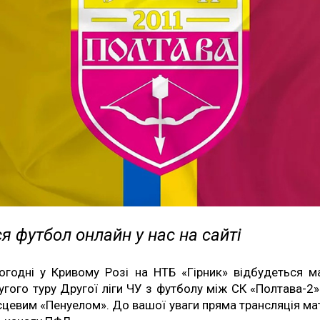
я футбол онлайн у нас на сайті
огодні у Кривому Розі на НТБ «Гірник» відбудеться м
угого туру Другої ліги ЧУ з футболу між СК «Полтава-2»
сцевим «Пенуелом». До вашої уваги пряма трансляція ма