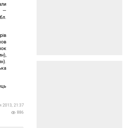
али
1 —
бл.
рів
шов
чок
н),
н).
ька
ець
 2013, 21:37
886