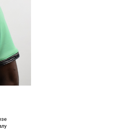
езе
алу