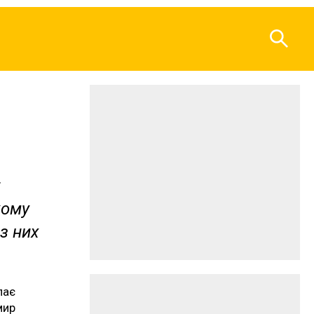
кому
із них
пає
мир