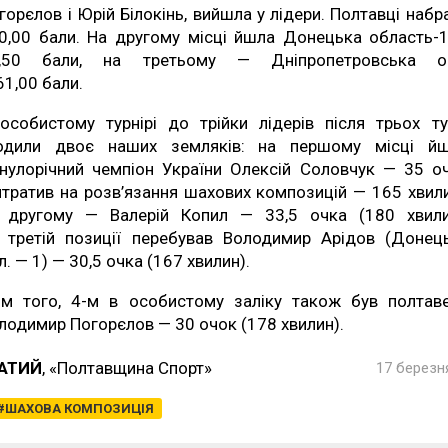
горєлов і Юрій Білокінь, вийшла у лідери. Полтавці набр
0,00 бали. На другому місці йшла Донецька область-
,50 бали, на третьому — Дніпропетровська о
61,00 бали.
особистому турнірі до трійки лідерів після трьох ту
одили двоє наших земляків: на першому місці й
нулорічний чемпіон України Олексій Соловчук — 35 о
итратив на розв’язання шахових композицій — 165 хвили
 другому — Валерій Копил — 33,5 очка (180 хвили
 третій позиції перебував Володимир Арідов (Донец
л. — 1) — 30,5 очка (167 хвилин).
ім того, 4-м в особистому заліку також був полтав
лодимир Погорєлов — 30 очок (178 хвилин).
ЧАТИЙ
, «Полтавщина Спорт»
17 березня
ШАХОВА КОМПОЗИЦІЯ