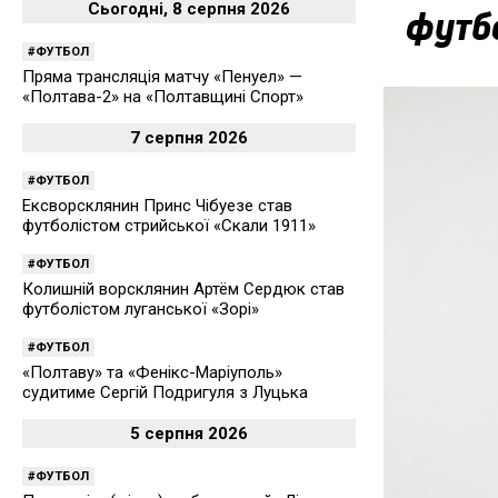
Сьогодні, 8 серпня 2026
футбо
ФУТБОЛ
Пряма трансляція матчу «Пенуел» —
«Полтава-2» на «Полтавщині Спорт»
7 серпня 2026
ФУТБОЛ
Ексворсклянин Принс Чібуезе став
футболістом стрийської «Скали 1911»
ФУТБОЛ
Колишній ворсклянин Артём Сердюк став
футболістом луганської «Зорі»
ФУТБОЛ
«Полтаву» та «Фенікс-Маріуполь»
судитиме Сергій Подригуля з Луцька
5 серпня 2026
ФУТБОЛ