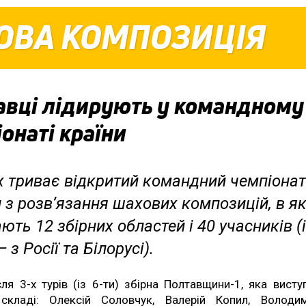
ОВА КОМПОЗИЦІЯ
авці лідирують у командному
онаті країни
х триває відкритий командний чемпіонат
 з розв’язання шахових композицій, в я
ють 12 збірних областей і 40 учасників (
 з Росії та Білорусі).
сля 3-х турів (із 6-ти) збірна Полтавщини-1, яка висту
складі: Олексій Соловчук, Валерій Копил, Володи