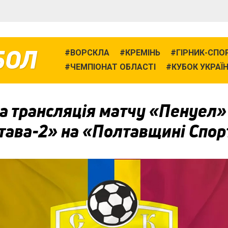
БОЛ
ВОРСКЛА
КРЕМІНЬ
ГІРНИК-СПО
ЧЕМПІОНАТ ОБЛАСТІ
КУБОК УКРАЇ
а трансляція матчу «Пенуел
тава-2» на «Полтавщині Спор