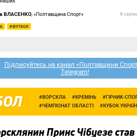
 наших.
в ВЛАСЕНКО
, «Полтавщина Спорт»
8 серпн
ГА
ФУТБОЛ
Підписуйтесь на канал «Полтавщини Спорт
Telegram!
БОЛ
ВОРСКЛА
КРЕМІНЬ
ГІРНИК-СПО
ЧЕМПІОНАТ ОБЛАСТІ
КУБОК УКРАЇ
рсклянин Принс Чібуезе став