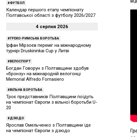
ві
ФУТБОЛ
Календар першого етапу чемпіонату
Полтавської області з футболу 2026/2027
4 серпня 2026
ГРЕКО-РИМСЬКА БОРОТЬБА
Ірфан Мірзоєв переміг на міжнародному
турнірі Druskininkai Cup у Литві
ВЕЛОСПОРТ
Богдан Говорун з Полтавщини здобув
«бронзу» на міжнародній велогонці
Memorial Alfredo Fornasiero
ВІЛЬНА БОРОТЬБА
Троє представників Полтавщини поїдуть
на чемпіонат Європи з вільної боротьби U-
20
ДЗЮДО
Ярослав Омельченко з Полтавщини їде
Гр
на чемпіонат Європи з дзюдо