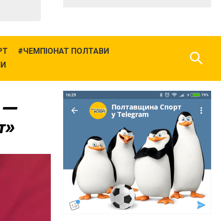
РТ
ЧЕМПІОНАТ ПОЛТАВИ
НИ
» —
т»