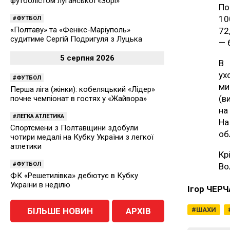
футболістом луганської «Зорі»
По
10
ФУТБОЛ
«Полтаву» та «Фенікс-Маріуполь»
72
судитиме Сергій Подригуля з Луцька
— 
5 серпня 2026
В 
ух
ФУТБОЛ
ми
Перша ліга (жінки): кобеляцький «Лідер»
(в
почне чемпіонат в гостях у «Жайвора»
на
ЛЕГКА АТЛЕТИКА
На
Спортсмени з Полтавщини здобули
об
чотири медалі на Кубку України з легкої
атлетики
Кр
ФУТБОЛ
Во
ФК «Решетилівка» дебютує в Кубку
України в неділю
Ігор ЧЕР
БІЛЬШЕ НОВИН
АРХІВ
ШАХИ