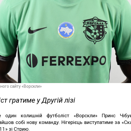
йного сайту «Ворскли»
ст гратиме у Другій лізі
 один колишній футболіст «Ворскли» Принс Чібу
айшов собі нову команду. Нігерієць виступатиме за «Ск
11» зі Стрию.