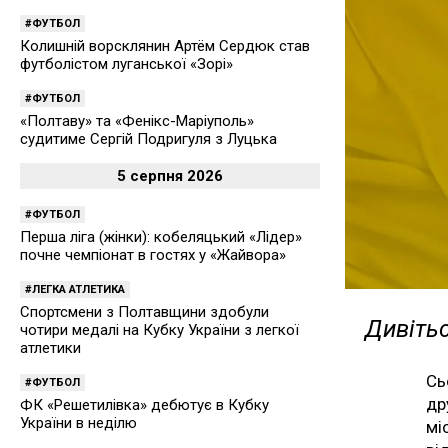
ФУТБОЛ
Колишній ворсклянин Артём Сердюк став
футболістом луганської «Зорі»
ФУТБОЛ
«Полтаву» та «Фенікс-Маріуполь»
судитиме Сергій Подригуля з Луцька
5 серпня 2026
ФУТБОЛ
Перша ліга (жінки): кобеляцький «Лідер»
почне чемпіонат в гостях у «Жайвора»
ЛЕГКА АТЛЕТИКА
Спортсмени з Полтавщини здобули
Дивітьс
чотири медалі на Кубку України з легкої
атлетики
Сь
ФУТБОЛ
др
ФК «Решетилівка» дебютує в Кубку
України в неділю
мі