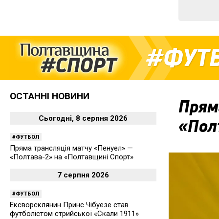
ФУТ
ОСТАННІ НОВИНИ
Прям
Сьогодні, 8 серпня 2026
«Пол
ФУТБОЛ
Пряма трансляція матчу «Пенуел» —
«Полтава-2» на «Полтавщині Спорт»
7 серпня 2026
ФУТБОЛ
Ексворсклянин Принс Чібуезе став
футболістом стрийської «Скали 1911»