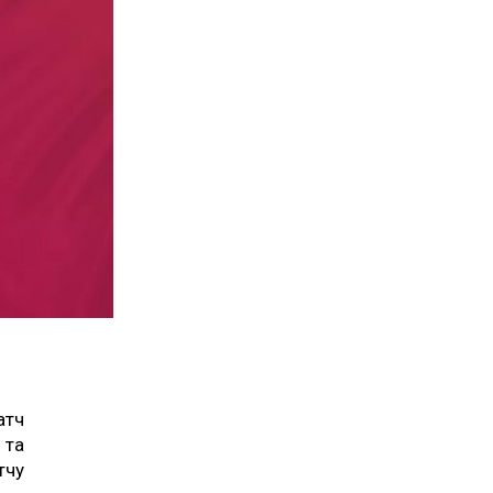
атч
 та
тчу