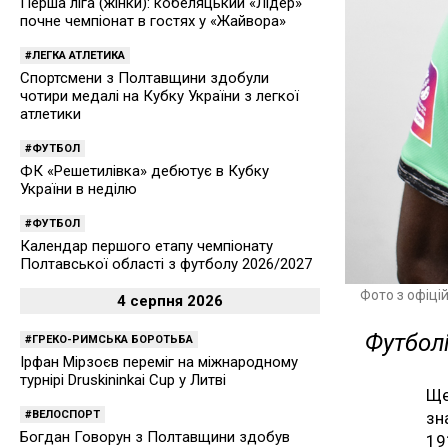
Перша ліга (жінки): кобеляцький «Лідер»
почне чемпіонат в гостях у «Жайвора»
ЛЕГКА АТЛЕТИКА
Спортсмени з Полтавщини здобули
чотири медалі на Кубку України з легкої
атлетики
ФУТБОЛ
ФК «Решетилівка» дебютує в Кубку
України в неділю
ФУТБОЛ
Календар першого етапу чемпіонату
Полтавської області з футболу 2026/2027
Фото з офіці
4 серпня 2026
Футболі
ГРЕКО-РИМСЬКА БОРОТЬБА
Ірфан Мірзоєв переміг на міжнародному
турнірі Druskininkai Cup у Литві
Ще
ВЕЛОСПОРТ
зн
Богдан Говорун з Полтавщини здобув
19