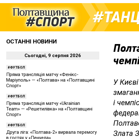
ТАН
ОСТАННІ НОВИНИ
Полт
Сьогодні, 9 серпня 2026
чемпі
ФУТБОЛ
Пряма трансляція матчу «Фенікс-
Маріуполь» — «Полтава» на «Полтавщині
У Києві
Спорт»
змаганн
ФУТБОЛ
і чемпі
Пряма трансляція матчу «Ukrainian
Team» — «Решетилівка» на «Полтавщині
федера
Спорт»
Полтав
ФУТБОЛ
Злата 
Друга ліга: «Полтава-2» вирвала перемогу
в гостях у «Пенуела»