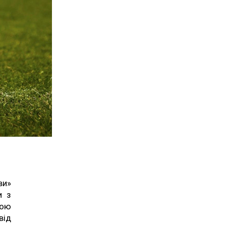
ви»
и з
дою
від