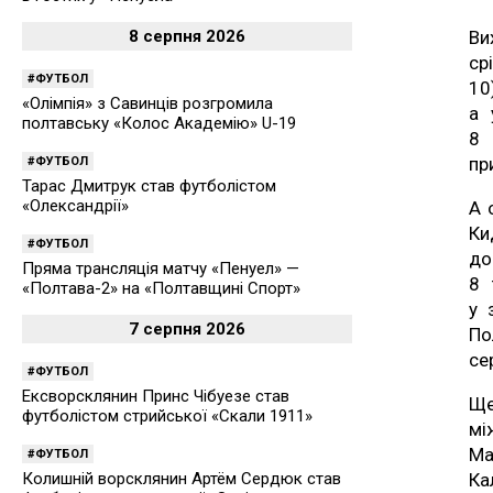
8 серпня 2026
Ви
ср
ФУТБОЛ
10
«Олімпія» з Савинців розгромила
а 
полтавську «Колос Академію» U-19
8 
пр
ФУТБОЛ
Тарас Дмитрук став футболістом
«Олександрії»
А 
Ки
ФУТБОЛ
до
Пряма трансляція матчу «Пенуел» —
8 
«Полтава-2» на «Полтавщині Спорт»
у 
7 серпня 2026
По
се
ФУТБОЛ
Ексворсклянин Принс Чібуезе став
Ще
футболістом стрийської «Скали 1911»
мі
Ма
ФУТБОЛ
Колишній ворсклянин Артём Сердюк став
Ка