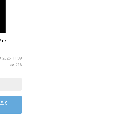
йте
я 2026, 11:39
216
» у