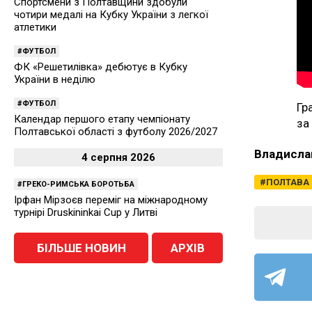
Спортсмени з Полтавщини здобули
чотири медалі на Кубку України з легкої
атлетики
ФУТБОЛ
ФК «Решетилівка» дебютує в Кубку
України в неділю
ФУТБОЛ
Гр
Календар першого етапу чемпіонату
за
Полтавської області з футболу 2026/2027
Владисла
4 серпня 2026
ПОЛТАВА
ГРЕКО-РИМСЬКА БОРОТЬБА
Ірфан Мірзоєв переміг на міжнародному
турнірі Druskininkai Cup у Литві
БІЛЬШЕ НОВИН
АРХІВ