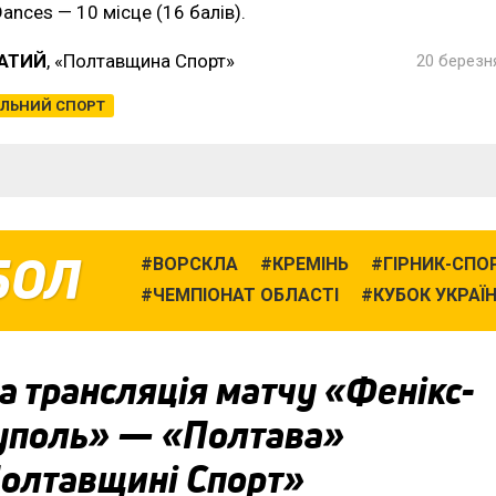
Dances — 10 місце (16 балів).
ЧАТИЙ
, «Полтавщина Спорт»
20 березня
ЛЬНИЙ СПОРТ
БОЛ
ВОРСКЛА
КРЕМІНЬ
ГІРНИК-СПО
ЧЕМПІОНАТ ОБЛАСТІ
КУБОК УКРАЇ
 трансляція матчу «Фенікс-
уполь» — «Полтава»
Полтавщині Спорт»