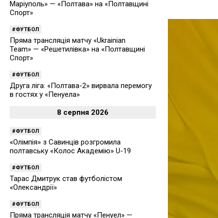
Маріуполь» — «Полтава» на «Полтавщині
Спорт»
ФУТБОЛ
Пряма трансляція матчу «Ukrainian
Team» — «Решетилівка» на «Полтавщині
Спорт»
ФУТБОЛ
Друга ліга: «Полтава-2» вирвала перемогу
в гостях у «Пенуела»
8 серпня 2026
ФУТБОЛ
«Олімпія» з Савинців розгромила
полтавську «Колос Академію» U-19
ФУТБОЛ
Тарас Дмитрук став футболістом
«Олександрії»
ФУТБОЛ
Пряма трансляція матчу «Пенуел» —