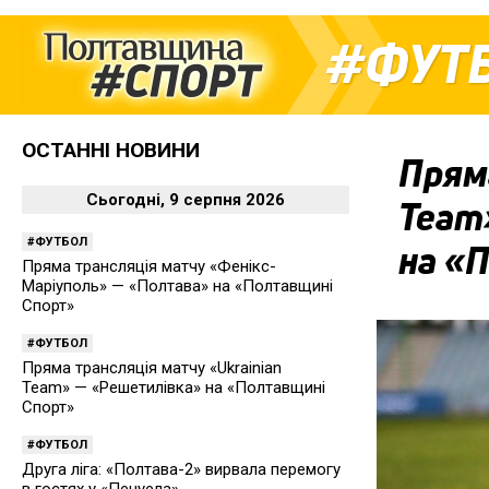
ФУТ
ОСТАННІ НОВИНИ
Пряма
Сьогодні, 9 серпня 2026
Team
ФУТБОЛ
на «
Пряма трансляція матчу «Фенікс-
Маріуполь» — «Полтава» на «Полтавщині
Спорт»
ФУТБОЛ
Пряма трансляція матчу «Ukrainian
Team» — «Решетилівка» на «Полтавщині
Спорт»
ФУТБОЛ
Друга ліга: «Полтава-2» вирвала перемогу