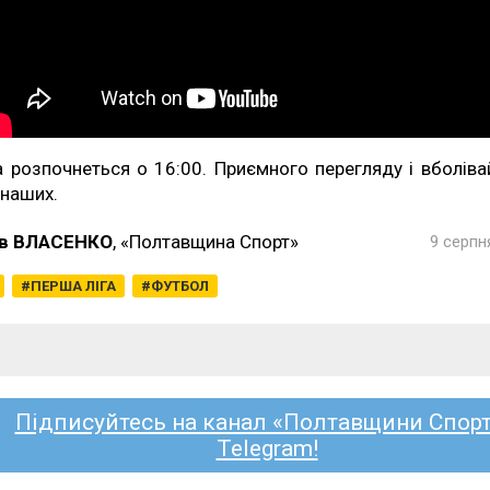
а розпочнеться о 16:00. Приємного перегляду і вболіва
 наших.
в ВЛАСЕНКО
, «Полтавщина Спорт»
9 серпн
ПЕРША ЛІГА
ФУТБОЛ
Підписуйтесь на канал «Полтавщини Спорт
Telegram!