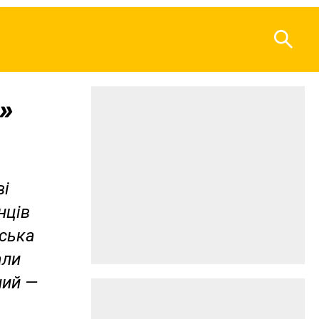
о»
ві
нців
нська
али
ний —