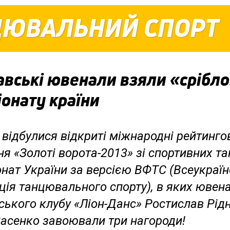
ЦЮВАЛЬНИЙ СПОРТ
авські ювенали взяли «срібл
онату країни
 відбулися відкриті міжнародні рейтинго
я «Золоті ворота-2013» зі спортивних та
онат України за версією ВФТС (Всеукраї
ція танцювального спорту), в яких ювен
ського клубу «Ліон-Данс» Ростислав Рід
Засенко завоювали три нагороди!