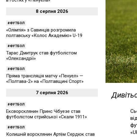
в гостях у «Пенуела»
8 серпня 2026
ФУТБОЛ
«Олімпія» з Савинців розгромила
полтавську «Колос Академію» U-19
ФУТБОЛ
Тарас Дмитрук став футболістом
«Олександрії»
ФУТБОЛ
Пряма трансляція матчу «Пенуел» —
«Полтава-2» на «Полтавщині Спорт»
7 серпня 2026
Дивітьс
ФУТБОЛ
Сь
Ексворсклянин Принс Чібуезе став
футболістом стрийської «Скали 1911»
ві
фу
ФУТБОЛ
«U
Колишній ворсклянин Артём Сердюк став