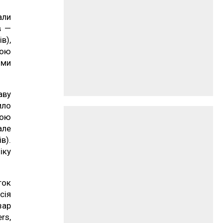
али
в —
в),
мою
ими
аву
ило
мою
але
в).
іку
ток
сія
зар
rs,