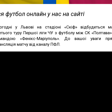
я футбол онлайн у нас на сайті
огодні у Львові на стадіоні «Скіф» відбудеться м
етього туру Першої ліги ЧУ з футболу між СК «Полтава»
мандою «Фенікс-Маріуполь». До вашої уваги пр
ансляція матчу від каналу ПФЛ.