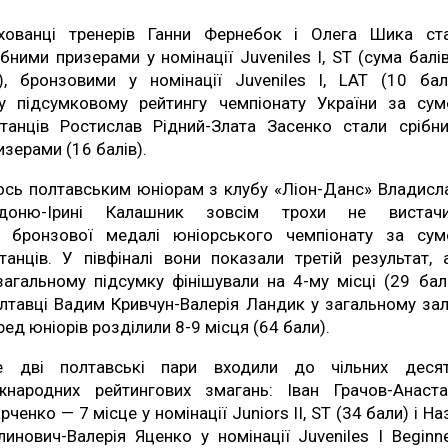
хованці тренерів Ганни Фернебок і Олега Шика ст
ібними призерами у номінації Juveniles I, ST (сума балі
), бронзовими у номінації Juveniles I, LAT (10 балі
у підсумковому рейтингу чемпіонату України за су
танців Ростислав Рідний-Злата Засенко стали срібн
изерами (16 балів).
ось полтавським юніорам з клубу «Ліон-Данс» Владисл
доню-Ірині Калашник зовсім трохи не вистач
 бронзової медалі юніорського чемпіонату за су
танців. У півфіналі вони показали третій результат, 
загальному підсумку фінішували на 4-му місці (29 балі
лтавці Вадим Кривчун-Валерія Ландик у загальному зал
ред юніорів розділили 8-9 місця (64 бали).
 дві полтавські пари входили до чільних деся
жнародних рейтингових змагань: Іван Грачов-Анаста
рченко — 7 місце у номінації Juniors II, ST (34 бали) і На
линович-Валерія Яценко у номінації Juveniles I Beginne