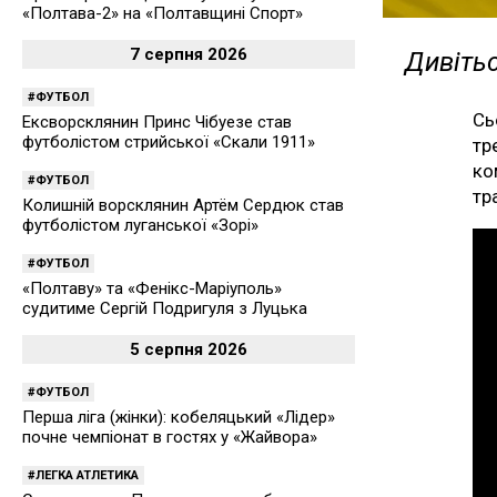
«Полтава-2» на «Полтавщині Спорт»
7 серпня 2026
Дивітьс
ФУТБОЛ
Сь
Ексворсклянин Принс Чібуезе став
футболістом стрийської «Скали 1911»
тр
ко
ФУТБОЛ
тр
Колишній ворсклянин Артём Сердюк став
футболістом луганської «Зорі»
ФУТБОЛ
«Полтаву» та «Фенікс-Маріуполь»
судитиме Сергій Подригуля з Луцька
5 серпня 2026
ФУТБОЛ
Перша ліга (жінки): кобеляцький «Лідер»
почне чемпіонат в гостях у «Жайвора»
ЛЕГКА АТЛЕТИКА