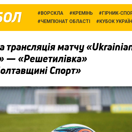
БОЛ
ВОРСКЛА
КРЕМІНЬ
ГІРНИК-СПО
ЧЕМПІОНАТ ОБЛАСТІ
КУБОК УКРАЇ
 трансляція матчу «Ukrainia
» — «Решетилівка»
Полтавщині Спорт»