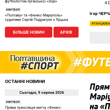
футболістом луганської «Зорі»
4 
ФУТБОЛ
Ігор ЧЕР
«Полтаву» та «Фенікс-Маріуполь»
судитиме Сергій Подригуля з Луцька
ТАНЦЮВА
БІЛЬШЕ НОВИН
АРХІВ
ФУТ
ОСТАННІ НОВИНИ
Пряма
Сьогодні, 9 серпня 2026
Марі
ФУТБОЛ
на «
Пряма трансляція матчу «Фенікс-