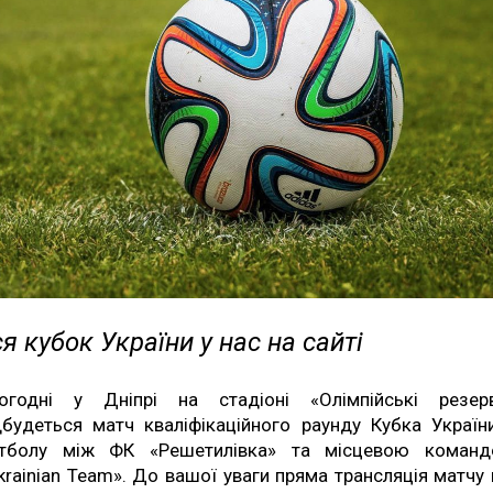
я кубок України у нас на сайті
огодні у Дніпрі на стадіоні «Олімпійські резер
дбудеться матч кваліфікаційного раунду Кубка Україн
тболу між ФК «Решетилівка» та місцевою коман
krainian Team». До вашої уваги пряма трансляція матчу 