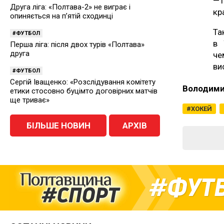
—T
Друга ліга: «Полтава-2» не виграє і
кр
опиняється на п’ятій сходинці
Та
ФУТБОЛ
в 
Перша ліга: після двох турів «Полтава»
друга
че
ви
ФУТБОЛ
Сергій Іващенко: «Розслідування комітету
Володими
етики стосовно буцімто договірних матчів
ще триває»
ХОКЕЙ
БІЛЬШЕ НОВИН
АРХІВ
ФУТ