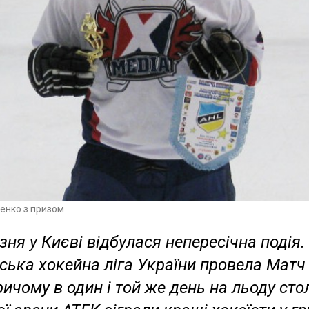
енко з призом
зня у Києві відбулася непересічна подія.
ька хокейна ліга України провела Матч
ичому в один і той же день на льоду сто