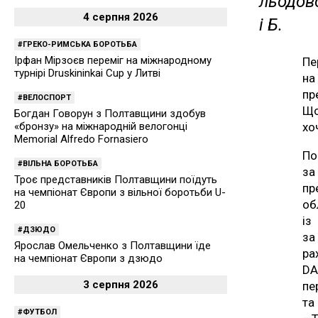
льодово
4 серпня 2026
і Б.
ГРЕКО-РИМСЬКА БОРОТЬБА
Ірфан Мірзоєв переміг на міжнародному
Пе
турнірі Druskininkai Cup у Литві
на
пр
ВЕЛОСПОРТ
Що
Богдан Говорун з Полтавщини здобув
хо
«бронзу» на міжнародній велогонці
Memorial Alfredo Fornasiero
По
ВІЛЬНА БОРОТЬБА
за
Троє представників Полтавщини поїдуть
пр
на чемпіонат Європи з вільної боротьби U-
об
20
із
ДЗЮДО
за
Ярослав Омельченко з Полтавщини їде
ра
на чемпіонат Європи з дзюдо
DA
3 серпня 2026
пе
та
ФУТБОЛ