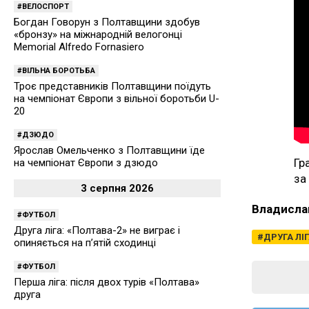
ВЕЛОСПОРТ
Богдан Говорун з Полтавщини здобув
«бронзу» на міжнародній велогонці
Memorial Alfredo Fornasiero
ВІЛЬНА БОРОТЬБА
Троє представників Полтавщини поїдуть
на чемпіонат Європи з вільної боротьби U-
20
ДЗЮДО
Ярослав Омельченко з Полтавщини їде
Гр
на чемпіонат Європи з дзюдо
за
3 серпня 2026
Владисла
ФУТБОЛ
Друга ліга: «Полтава-2» не виграє і
ДРУГА ЛІ
опиняється на п’ятій сходинці
ФУТБОЛ
Перша ліга: після двох турів «Полтава»
друга