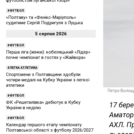
футболістом луганської «Зорі»
ФУТБОЛ
«Полтаву» та «Фенікс-Маріуполь»
судитиме Сергій Подригуля з Луцька
5 серпня 2026
ФУТБОЛ
Перша ліга (жінки): кобеляцький «Лідер»
почне чемпіонат в гостях у «Жайвора»
ЛЕГКА АТЛЕТИКА
Спортсмени з Полтавщини здобули
чотири медалі на Кубку України з легкої
атлетики
Петро Волощ
ФУТБОЛ
ФК «Решетилівка» дебютує в Кубку
17 бере
України в неділю
Аматорс
ФУТБОЛ
АХЛ. Пр
Календар першого етапу чемпіонату
Полтавської області з футболу 2026/2027