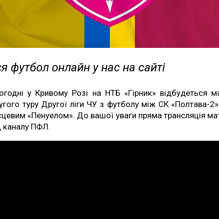
я футбол онлайн у нас на сайті
огодні у Кривому Розі на НТБ «Гірник» відбудеться м
угого туру Другої ліги ЧУ з футболу між СК «Полтава-2»
сцевим «Пенуелом». До вашої уваги пряма трансляція ма
д каналу ПФЛ.