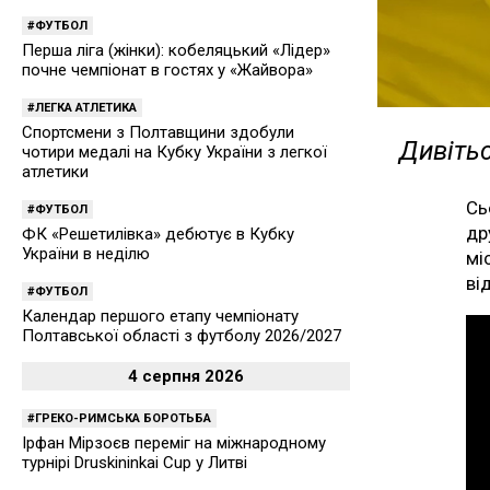
ФУТБОЛ
Перша ліга (жінки): кобеляцький «Лідер»
почне чемпіонат в гостях у «Жайвора»
ЛЕГКА АТЛЕТИКА
Спортсмени з Полтавщини здобули
Дивітьс
чотири медалі на Кубку України з легкої
атлетики
Сь
ФУТБОЛ
др
ФК «Решетилівка» дебютує в Кубку
України в неділю
мі
ві
ФУТБОЛ
Календар першого етапу чемпіонату
Полтавської області з футболу 2026/2027
4 серпня 2026
ГРЕКО-РИМСЬКА БОРОТЬБА
Ірфан Мірзоєв переміг на міжнародному
турнірі Druskininkai Cup у Литві