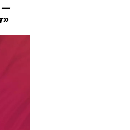
» —
т»