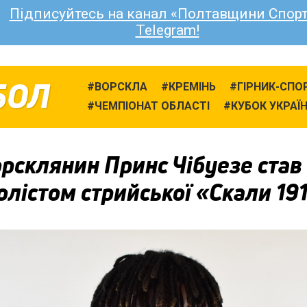
Підписуйтесь на канал «Полтавщини Спорт
Telegram!
БОЛ
ВОРСКЛА
КРЕМІНЬ
ГІРНИК-СПО
ЧЕМПІОНАТ ОБЛАСТІ
КУБОК УКРАЇ
рсклянин Принс Чібуезе став
лістом стрийської «Скали 19