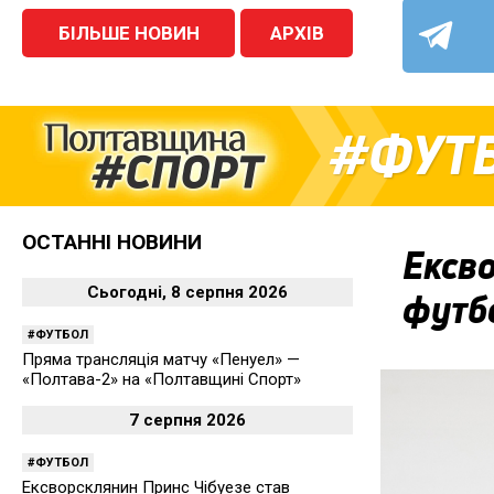
БІЛЬШЕ НОВИН
АРХІВ
ФУТ
ОСТАННІ НОВИНИ
Ексво
Сьогодні, 8 серпня 2026
футбо
ФУТБОЛ
Пряма трансляція матчу «Пенуел» —
«Полтава-2» на «Полтавщині Спорт»
7 серпня 2026
ФУТБОЛ
Ексворсклянин Принс Чібуезе став