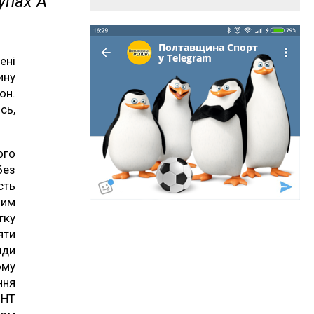
упах А
ені
ину
он.
сь,
ого
без
сть
ним
тку
яти
нди
ому
ння
GHT