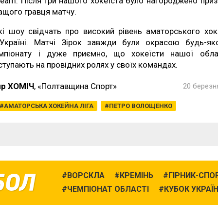
eam. Після гри нашого хокеїста було нагороджено при
ащого гравця матчу.
кі шоу свідчать про високий рівень аматорського хо
Україні. Матчі Зірок завжди були окрасою будь-як
мпіонату і дуже приємно, що хокеїсти нашої обла
ступають на провідних ролях у своїх командах.
р ХОМІЧ
, «Полтавщина Спорт»
20 березня
АМАТОРСЬКА ХОКЕЙНА ЛІГА
ПЕТРО ВОЛОЩЕНКО
БОЛ
ВОРСКЛА
КРЕМІНЬ
ГІРНИК-СПО
ЧЕМПІОНАТ ОБЛАСТІ
КУБОК УКРАЇ