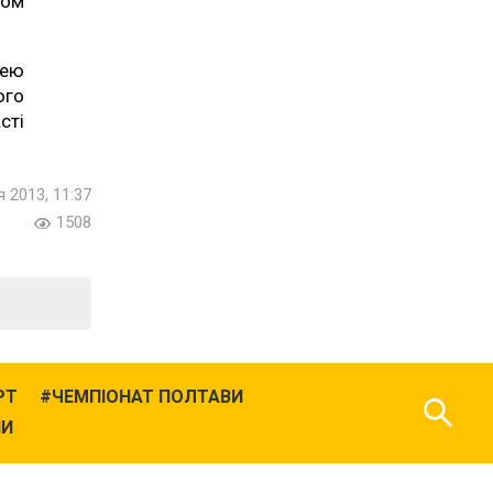
зом
кею
ого
сті
 2013, 11:37
1508
РТ
ЧЕМПІОНАТ ПОЛТАВИ
НИ