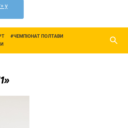
» у
РТ
ЧЕМПІОНАТ ПОЛТАВИ
НИ
11»