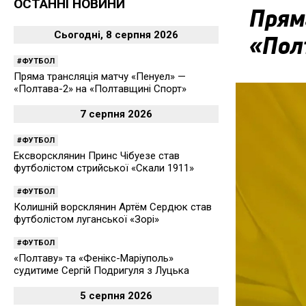
ОСТАННІ НОВИНИ
Прям
Сьогодні, 8 серпня 2026
«Пол
ФУТБОЛ
Пряма трансляція матчу «Пенуел» —
«Полтава-2» на «Полтавщині Спорт»
7 серпня 2026
ФУТБОЛ
Ексворсклянин Принс Чібуезе став
футболістом стрийської «Скали 1911»
ФУТБОЛ
Колишній ворсклянин Артём Сердюк став
футболістом луганської «Зорі»
ФУТБОЛ
«Полтаву» та «Фенікс-Маріуполь»
судитиме Сергій Подригуля з Луцька
5 серпня 2026