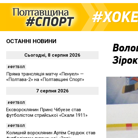
ХОК
ОСТАННІ НОВИНИ
Воло
Сьогодні, 8 серпня 2026
Зіро
ФУТБОЛ
Пряма трансляція матчу «Пенуел» —
«Полтава-2» на «Полтавщині Спорт»
7 серпня 2026
ФУТБОЛ
Ексворсклянин Принс Чібуезе став
футболістом стрийської «Скали 1911»
ФУТБОЛ
Колишній ворсклянин Артём Сердюк став