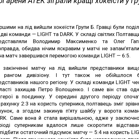
ї арени АТЕК зіграли кращі хокеїсти у гр
ршими на лід вийшли хокеїсти Групи Б. Гравці були поділ
 дві команди — LIGHT та DARK. У складі світлих Полтавщ
едставляли Володимир Максименко та Олег Гап
правда, обидва нічим яскравим у матчі не запам’ятали
ча матч завершився перемогою команди LIGHT — 6:5.
 закінченні матчу на лід вийшли представники вищ
 рангом дивізіону. І тут також не обійшлося 
едставників нашого регіону. У складі команди LIGHT че
ласті захищав Петро Волощенко. І саме він став од
 герої в поєдинку. У середині другого періоду споча
 рахунку 2:3 на користь суперника, полтавець зміг зрівн
хунок, а згодом закинув п’яту шайбу у ворота кома
RK. Саме вона й стала вирішальною, адже у заключн
ріоді суперникам вдалося лише скоротити відстава
 підбити остаточний підсумок матчу — 5:4 на користь LI