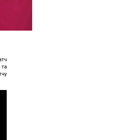
атч
 та
тчу