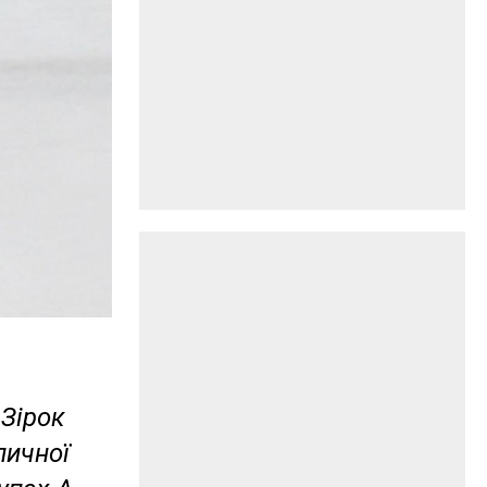
 Зірок
личної