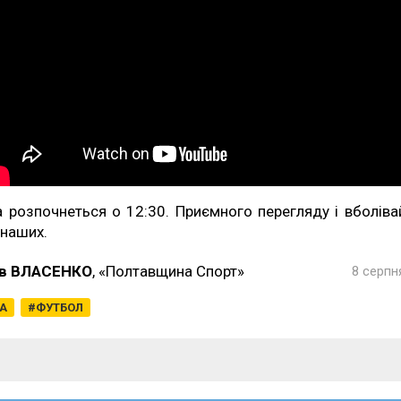
а розпочнеться о 12:30. Приємного перегляду і вболіва
 наших.
в ВЛАСЕНКО
, «Полтавщина Спорт»
8 серпн
ГА
ФУТБОЛ