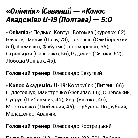
«Олімпія» (Савинці) — «Колос
Академія» U-19 (Полтава) — 5:0
«Олімпія»:
Педько, Ковтун, Богомаз (Курелєх, 62),
Бичков, Павлик (Пось, 73), Почернін (Самборський,
50), Яременко, Фабунмі (Пономаренко, 56),
Стрельцов (Сергієнко, 56), Руденко (Ситник, 62),
Лобода 9Співак, 46).
Головний тренер:
Олександр Безуглий.
«Колос Академія» U-19:
Кострубяк (Литвин, 66),
Підлетейчук, Майстренко (Фелипас, 66), Січевський,
Супрун (Шабельник, 46), Явір (Яненко, 46),
Моротченко (Любенний, 46), Горбунов, Піддубний,
Мелащенко, Аранчій.
Головний тренер:
Олександр Кострицький.