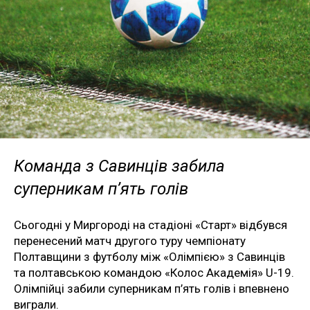
Команда з Савинців забила
суперникам п’ять голів
Сьогодні у Миргороді на стадіоні «Старт» відбувся
перенесений матч другого туру чемпіонату
Полтавщини з футболу між «Олімпією» з Савинців
та полтавською командою «Колос Академія» U-19.
Олімпійці забили суперникам п’ять голів і впевнено
виграли.