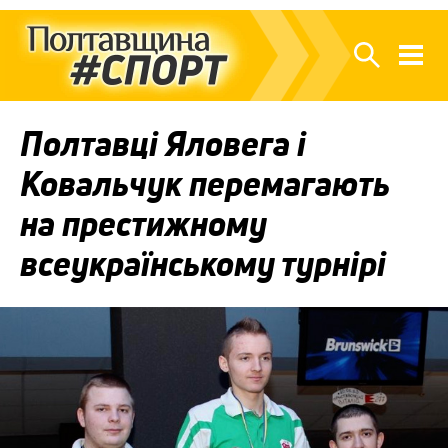
Полтавці Яловега і
Ковальчук перемагають
на престижному
всеукраїнському турнірі