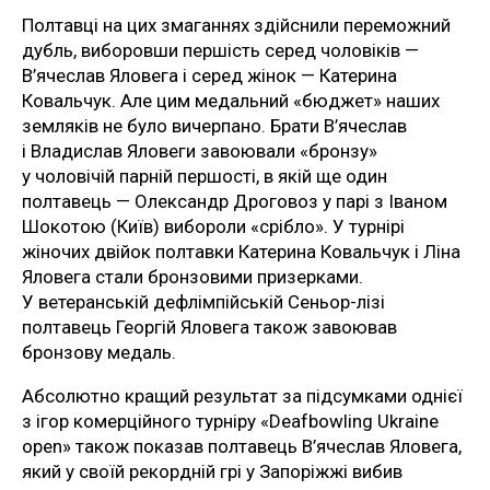
Полтавці на цих змаганнях здійснили переможний
дубль, виборовши першість серед чоловіків —
В’ячеслав Яловега і серед жінок — Катерина
Ковальчук. Але цим медальний «бюджет» наших
земляків не було вичерпано. Брати В’ячеслав
і Владислав Яловеги завоювали «бронзу»
у чоловічій парній першості, в якій ще один
полтавець — Олександр Дроговоз у парі з Іваном
Шокотою (Київ) вибороли «срібло». У турнірі
жіночих двійок полтавки Катерина Ковальчук і Ліна
Яловега стали бронзовими призерками.
У ветеранській дефлімпійській Сеньор-лізі
полтавець Георгій Яловега також завоював
бронзову медаль.
Абсолютно кращий результат за підсумками однієї
з ігор комерційного турніру «Deafbowling Ukraine
open» також показав полтавець В’ячеслав Яловега,
який у своїй рекордній грі у Запоріжжі вибив