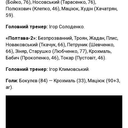
(Бойко, 76), Носовський (Тарасенко, 76),
Полюхович (Клепко, 46), Маціюк, Худін (Хачатрян,
59).
Головний тренер:
Ігор Солоденко.
«Полтава-2»:
Безпрозванний, Троян, Жадан, Плис,
Новаковський (Ткачук, 66), Петруник (Шевченко,
66), Зіняр, Старушко (Любченко, 77), Крохмаль,
Бабич (Прокопенко, 46), Токар (Пустовіт, 46).
Головний тренер:
Ігор Климовський.
Голи:
Бокулєв (84) — Крохмаль (33), Маціюк (90+3,
аг).