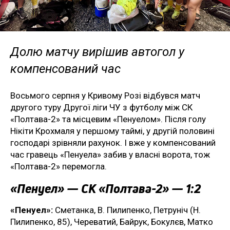
Долю матчу вирішив автогол у
компенсований час
Восьмого серпня у Кривому Розі відбувся матч
другого туру Другої ліги ЧУ з футболу між СК
«Полтава-2» та місцевим «Пенуелом». Після голу
Нікіти Крохмаля у першому таймі, у другій половині
господарі зрівняли рахунок. І вже у компенсований
час гравець «Пенуела» забив у власні ворота, тож
«Полтава-2» перемогла.
«Пенуел» — СК «Полтава-2» — 1:2
«Пенуел»:
Сметанка, В. Пилипенко, Петруніч (Н.
Пилипенко, 85), Череватий, Байрук, Бокулєв, Матко