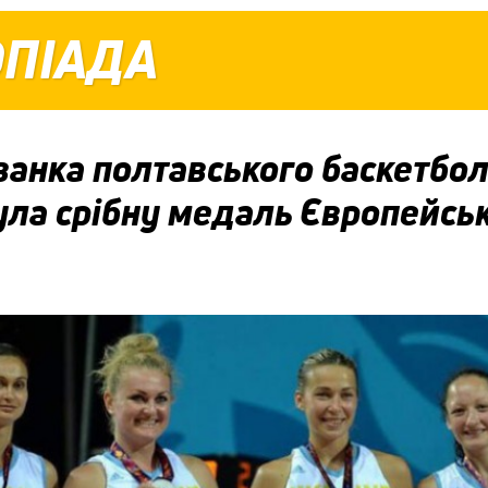
ОПІАДА
ванка полтавського баскетбо
ула срібну медаль Європейсь