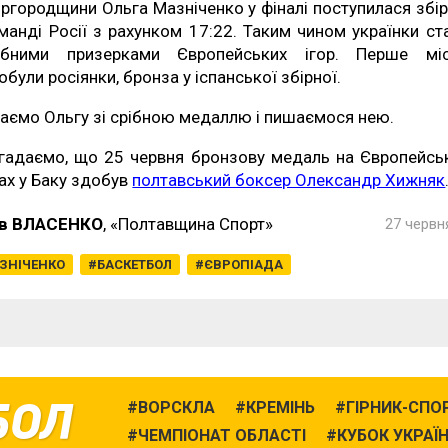
ргородщини Ольга Мазніченко у фіналі поступилася збір
манді Росії з рахунком 17:22. Таким чином українки ст
ібними призерками Європейських ігор. Перше мі
обули росіянки, бронза у іспанської збірної.
таємо Ольгу зі срібною медаллю і пишаємося нею.
гадаємо, що 25 червня бронзову медаль на Європейсь
рах у Баку здобув
полтавський боксер Олександр Хижняк
в ВЛАСЕНКО
, «Полтавщина Спорт»
27 червня
ЗНІЧЕНКО
БАСКЕТБОЛ
ЄВРОПІАДА
БОЛ
ВОРСКЛА
КРЕМІНЬ
ГІРНИК-СПО
ЧЕМПІОНАТ ОБЛАСТІ
КУБОК УКРАЇ