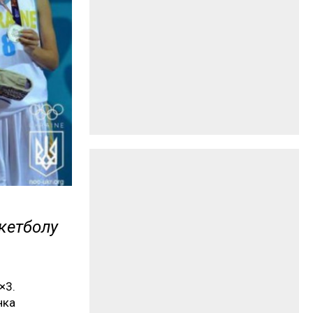
скетболу
×3.
нка