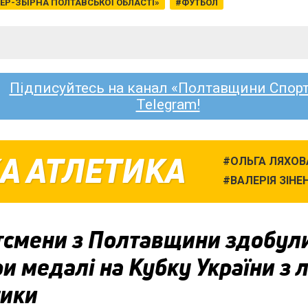
ЕР-ЗБІРНА ПОЛТАВСЬКОЇ ОБЛАСТІ»
ФУТБОЛ
Підписуйтесь на канал «Полтавщини Спорт
Telegram!
А АТЛЕТИКА
ОЛЬГА ЛЯХОВ
ВАЛЕРІЯ ЗІНЕ
тсмени з Полтавщини здобул
и медалі на Кубку України з л
тики