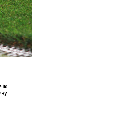
чів
ину