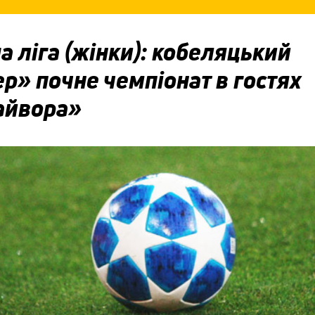
 ліга (жінки): кобеляцький
р» почне чемпіонат в гостях
айвора»