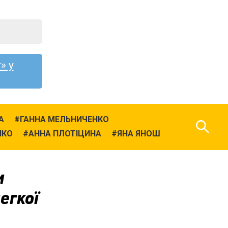
» у
А
ГАННА МЕЛЬНИЧЕНКО
НКО
АННА ПЛОТІЦИНА
ЯНА ЯНОШ
и
егкої