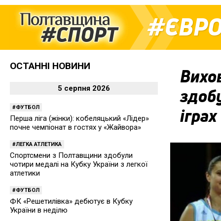
ЄВР
ОСТАННІ НОВИНИ
Вихо
5 серпня 2026
здоб
ФУТБОЛ
іграх
Перша ліга (жінки): кобеляцький «Лідер»
почне чемпіонат в гостях у «Жайвора»
ЛЕГКА АТЛЕТИКА
Спортсмени з Полтавщини здобули
чотири медалі на Кубку України з легкої
атлетики
ФУТБОЛ
ФК «Решетилівка» дебютує в Кубку
України в неділю