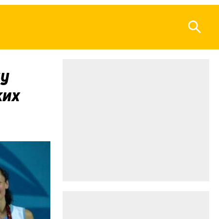
лу
ких