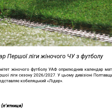
р Першої ліги жіночого ЧУ з футболу
мітет жіночого футболу УАФ оприлюднив календар мат
ршої ліги сезону 2026/2027. У цьому дивізіоні Полтавщ
едставляє кобеляцький «Лідер».
 (п’ятниця)