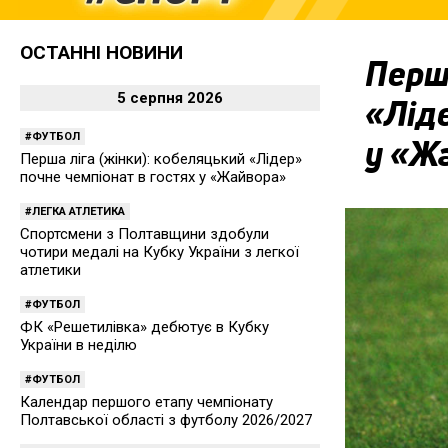
ОСТАННІ НОВИНИ
Перша
5 серпня 2026
«Ліде
ФУТБОЛ
у «Ж
Перша ліга (жінки): кобеляцький «Лідер»
почне чемпіонат в гостях у «Жайвора»
ЛЕГКА АТЛЕТИКА
Спортсмени з Полтавщини здобули
чотири медалі на Кубку України з легкої
атлетики
ФУТБОЛ
ФК «Решетилівка» дебютує в Кубку
України в неділю
ФУТБОЛ
Календар першого етапу чемпіонату
Полтавської області з футболу 2026/2027