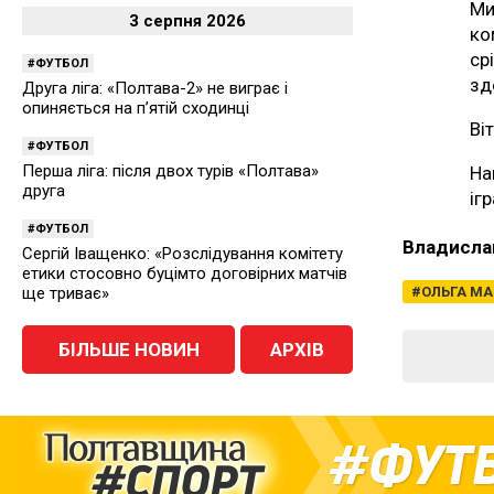
Ми
3 серпня 2026
ко
ср
ФУТБОЛ
зд
Друга ліга: «Полтава-2» не виграє і
опиняється на п’ятій сходинці
Ві
ФУТБОЛ
Перша ліга: після двох турів «Полтава»
На
друга
іг
ФУТБОЛ
Владисла
Сергій Іващенко: «Розслідування комітету
етики стосовно буцімто договірних матчів
ще триває»
ОЛЬГА МА
БІЛЬШЕ НОВИН
АРХІВ
ФУТ