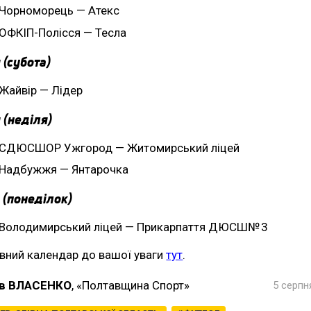
Чорноморець — Атекс
ОФКІП-Полісся — Тесла
 (субота)
Жайвір — Лідер
 (неділя)
СДЮСШОР Ужгород — Житомирський ліцей
Надбужжя — Янтарочка
 (понеділок)
Володимирський ліцей — Прикарпаття ДЮСШ№ 3
вний календар до вашої уваги
тут
.
в ВЛАСЕНКО
, «Полтавщина Спорт»
5 серпн