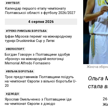
ФУТБОЛ
Календар першого етапу чемпіонату
Полтавської області з футболу 2026/2027
4 серпня 2026
ГРЕКО-РИМСЬКА БОРОТЬБА
Ірфан Мірзоєв переміг на міжнародному
турнірі Druskininkai Cup у Литві
ВЕЛОСПОРТ
Богдан Говорун з Полтавщини здобув
«бронзу» на міжнародній велогонці
Memorial Alfredo Fornasiero
Жіноча збірн
ВІЛЬНА БОРОТЬБА
Троє представників Полтавщини поїдуть
Ольга М
на чемпіонат Європи з вільної боротьби U-
стала 
20
ДЗЮДО
26
Ярослав Омельченко з Полтавщини їде
на чемпіонат Європи з дзюдо
Жі