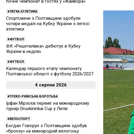
почне чемпіонат в гостях у «Жайвора»
ЛЕГКА АТЛЕТИКА
Спортсмени з Полтавщини здобули
чотири медалі на Кубку України з легкої
атлетики
ФУТБОЛ
ФК «Решетилівка» дебютує в Кубку
України в неділю
ФУТБОЛ
Календар першого етапу чемпіонату
Полтавської області з футболу 2026/2027
4 серпня 2026
ГРЕКО-РИМСЬКА БОРОТЬБА
Ірфан Мірзоєв переміг на міжнародному
турнірі Druskininkai Cup у Литві
ВЕЛОСПОРТ
Богдан Говорун з Полтавщини здобув
«бронзу» на міжнародній велогонці