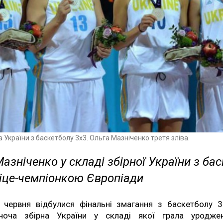
а України з баскетболу 3х3. Ольга Мазніченко третя зліва.
азніченко у складі збірної України з ба
віце-чемпіонкою Європіади
 червня відбулися фінальні змагання з баскетболу 3
ноча збірна України у складі якої грала уродже