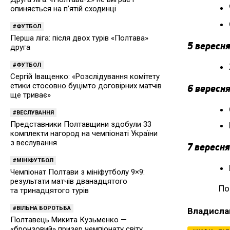
опиняється на п’ятій сходинці
ФУТБОЛ
Перша ліга: після двох турів «Полтава»
5 вересня
друга
ФУТБОЛ
Сергій Іващенко: «Розслідування комітету
етики стосовно буцімто договірних матчів
6 вересня
ще триває»
ВЕСЛУВАННЯ
Представники Полтавщини здобули 33
комплекти нагород на чемпіонаті України
з веслування
7 вересня
МІНІФУТБОЛ
Чемпіонат Полтави з мініфутболу 9×9:
результати матчів дванадцятого
По
та тринадцятого турів
ВІЛЬНА БОРОТЬБА
Владисла
Полтавець Микита Кузьменко —
«бронзовий» призер чемпіонату світу