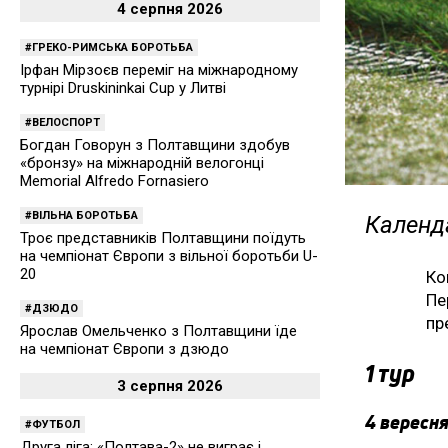
4 серпня 2026
ГРЕКО-РИМСЬКА БОРОТЬБА
Ірфан Мірзоєв переміг на міжнародному
турнірі Druskininkai Cup у Литві
ВЕЛОСПОРТ
Богдан Говорун з Полтавщини здобув
«бронзу» на міжнародній велогонці
Memorial Alfredo Fornasiero
ВІЛЬНА БОРОТЬБА
Календа
Троє представників Полтавщини поїдуть
на чемпіонат Європи з вільної боротьби U-
20
Ко
Пе
ДЗЮДО
пр
Ярослав Омельченко з Полтавщини їде
на чемпіонат Європи з дзюдо
1 тур
3 серпня 2026
4 вересня
ФУТБОЛ
Друга ліга: «Полтава-2» не виграє і