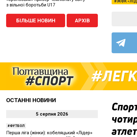
ЖФК «ЛІД
з вільної боротьби U17
БІЛЬШЕ НОВИН
АРХІВ
ЛЕГК
ОСТАННІ НОВИНИ
Спор
5 серпня 2026
чотир
ФУТБОЛ
атле
Перша ліга (жінки): кобеляцький «Лідер»