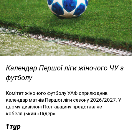
Календар Першої ліги жіночого ЧУ з
футболу
Комітет жіночого футболу УАФ оприлюднив
календар матчів Першої ліги сезону 2026/2027. У
цьому дивізіоні Полтавщину представляє
кобеляцький «Лідер».
1 тур