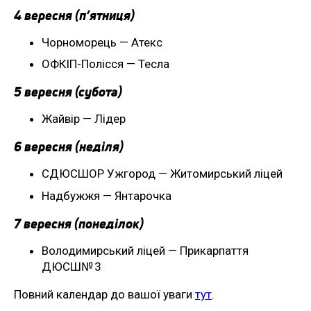
4 вересня (п’ятниця)
Чорноморець — Атекс
ОФКІП-Полісся — Тесла
5 вересня (субота)
Жайвір — Лідер
6 вересня (неділя)
СДЮСШОР Ужгород — Житомирський ліцей
Надбужжя — Янтарочка
7 вересня (понеділок)
Володимирський ліцей — Прикарпаття
ДЮСШ№ 3
Повний календар до вашої уваги
тут
.