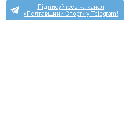
Підписуйтесь на канал
«Полтавщини Спорт» у Telegram!
ФК «Решетилівка»
дебютує в Кубку України
в неділю