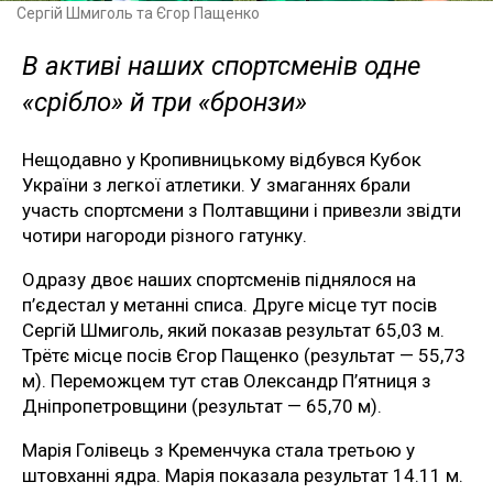
Сергій Шмиголь та Єгор Пащенко
В активі наших спортсменів одне
«срібло» й три «бронзи»
Нещодавно у Кропивницькому відбувся Кубок
України з легкої атлетики. У змаганнях брали
участь спортсмени з Полтавщини і привезли звідти
чотири нагороди різного гатунку.
Одразу двоє наших спортсменів піднялося на
п’єдестал у метанні списа. Друге місце тут посів
Сергій Шмиголь, який показав результат 65,03 м.
Трётє місце посів Єгор Пащенко (результат — 55,73
м). Переможцем тут став Олександр П’ятниця з
Дніпропетровщини (результат — 65,70 м).
Марія Голівець з Кременчука стала третьою у
штовханні ядра. Марія показала результат 14.11 м.