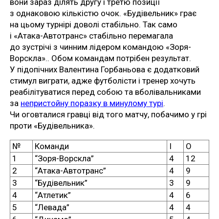
вони зараз ділять другу і третю позиції
з однаковою кількістю очок. «Будівельник» грає
на цьому турнірі доволі стабільно. Так само
і «Атака-Автотранс» стабільно перемагала
до зустрічі з чинним лідером командою «Зоря-
Ворскла».. Обом командам потрібен результат.
У підопічних Валентина Горбаньова є додатковий
стимул виграти, адже футболісти і тренер хочуть
реабілітуватися перед собою та вболівальниками
за
непристойну поразку в минулому турі
.
Чи оговталися гравці від того матчу, побачимо у грі
проти «Будівельника».
№
Команди
І
О
1
“Зоря-Ворскла”
4
12
2
“Атака-Автотранс”
4
9
3
“Будівельник”
3
9
4
“Атлетик”
4
6
5
“Левада”
4
4