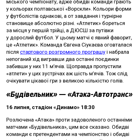
міського чемпіонату, адже обидві команди грають
у кольорах полтавської «Ворскли». Кольори форми
у футболістів однакові, а от завдання і турнірне
становище абсолютно різні. «Атлетик» бореться
за місця у першій трійці, а ДЮСШ за путівки
у дорослий футбол. У цьому матчі є явний фаворит,
це «Атлетик». Команда Євгена Сіукаєва оговталася
після
стартового розгромного програшу
і набрала
непоганий хід вигравши два останні поєдинки
забивши у них 11 м’ячів. Щоправда пропустили
«атлети» у цих зустрічах аж шість м’ячів. Тож слід
очікувати цікавої гри з великою кількістю голів.
«Будівельник» — «Атака-Автотранс»
16 липня, стадіон «Динамо» 18:30
Розлючена «Атака» проти задоволеного останніми
матчами «Будівельника», цим все сказано. Обидві
команди є претендентами на чемпіонство і обидві