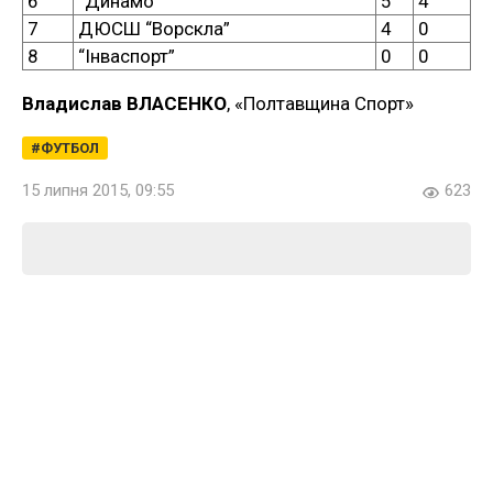
6
“Динамо”
5
4
7
ДЮСШ “Ворскла”
4
0
8
“Інваспорт”
0
0
Владислав ВЛАСЕНКО
, «Полтавщина Спорт»
ФУТБОЛ
15 липня 2015, 09:55
623