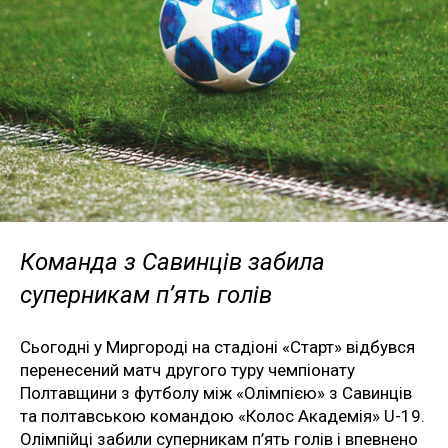
Команда з Савинців забила
суперникам п’ять голів
Сьогодні у Миргороді на стадіоні «Старт» відбувся
перенесений матч другого туру чемпіонату
Полтавщини з футболу між «Олімпією» з Савинців
та полтавською командою «Колос Академія» U-19.
Олімпійці забили суперникам п’ять голів і впевнено