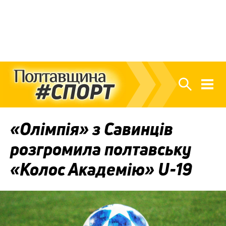
«Олімпія» з Савинців
розгромила полтавську
«Колос Академію» U-19