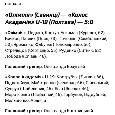
виграли.
«Олімпія» (Савинці) — «Колос
Академія» U-19 (Полтава) — 5:0
«Олімпія»:
Педько, Ковтун, Богомаз (Курелєх, 62),
Бичков, Павлик (Пось, 73), Почернін (Самборський,
50), Яременко, Фабунмі (Пономаренко, 56),
Стрельцов (Сергієнко, 56), Руденко (Ситник, 62),
Лобода 9Співак, 46).
Головний тренер:
Олександр Безуглий.
«Колос Академія» U-19:
Кострубяк (Литвин, 66),
Підлетейчук, Майстренко (Фелипас, 66), Січевський,
Супрун (Шабельник, 46), Явір (Яненко, 46),
Моротченко (Любенний, 46), Горбунов, Піддубний,
Мелащенко, Аранчій.
Головний тренер:
Олександр Кострицький.