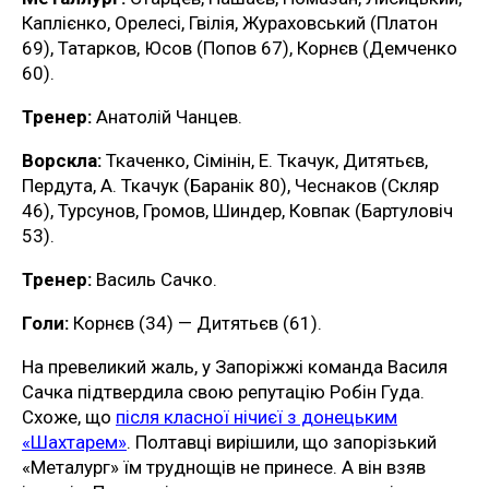
Каплієнко, Орелесі, Гвілія, Жураховський (Платон
69), Татарков, Юсов (Попов 67), Корнєв (Демченко
60).
Тренер:
Анатолій Чанцев.
Ворскла:
Ткаченко, Сімінін, Е. Ткачук, Дитятьєв,
Пердута, А. Ткачук (Баранік 80), Чеснаков (Скляр
46), Турсунов, Громов, Шиндер, Ковпак (Бартуловіч
53).
Тренер:
Василь Сачко.
Голи:
Корнєв (34) — Дитятьєв (61).
На превеликий жаль, у Запоріжжі команда Василя
Сачка підтвердила свою репутацію Робін Гуда.
Схоже, що
після класної нічиєї з донецьким
«Шахтарем»
. Полтавці вирішили, що запорізький
«Металург» їм труднощів не принесе. А він взяв