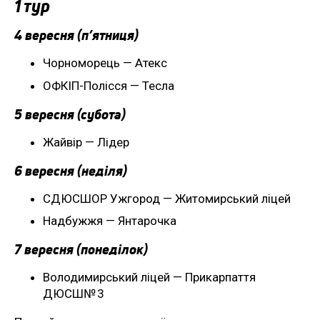
1 тур
4 вересня (п’ятниця)
Чорноморець — Атекс
ОФКІП-Полісся — Тесла
5 вересня (субота)
Жайвір — Лідер
6 вересня (неділя)
СДЮСШОР Ужгород — Житомирський ліцей
Надбужжя — Янтарочка
7 вересня (понеділок)
Володимирський ліцей — Прикарпаття
ДЮСШ№ 3