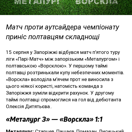
Матч проти аутсайдера чемпіонату
приніс полтавцям складнощі
15 серпня у Запоріжжі відбувся матч п’ятого туру
ліги «Парі-Матч» між запорізьким «Металургом» і
полтавською «Ворсклою». У першому таймі
полтавці розтринькали купу небезпечних моментів.
«Ворскла» володіла м’ячем прот не виносила з
цього ніякої користі, натомість команда з
Запоріжжя зуміли відкрити рахунок. У другому
таймі полтавці спромоглися на гол від дебютанта
Олексія Дитятьєва..
«Металург З» — «Ворскла» 1:1
Металлург:
Старцев, Пашаєв, Помазан, Лисицький,