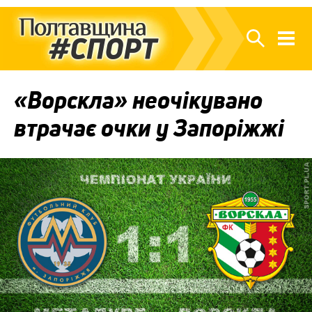
«Ворскла» неочікувано
втрачає очки у Запоріжжі