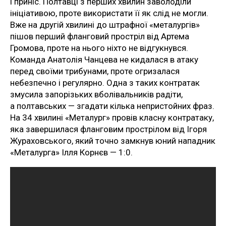
і приніс. Полтавці з перших хвилин заволоділи
ініціативою, проте використати її як слід не могли.
Вже на другій хвилині до штрафної «металургів»
пішов перший фланговий простріл від Артема
Громова, проте на нього ніхто не відгукнувся.
Команда Анатолія Чанцева не кидалася в атаку
перед своїми трибунами, проте огризалася
небезпечно і регулярно. Одна з таких контратак
змусила запорізьких вболівальників радіти,
а полтавських — згадати кілька непристойних фраз.
На 34 хвилині «Металург» провів класну контратаку,
яка завершилася фланговим прострілом від Ігоря
Жураховського, який точно замкнув юний нападник
«Металурга» Ілля Корнєв — 1:0.