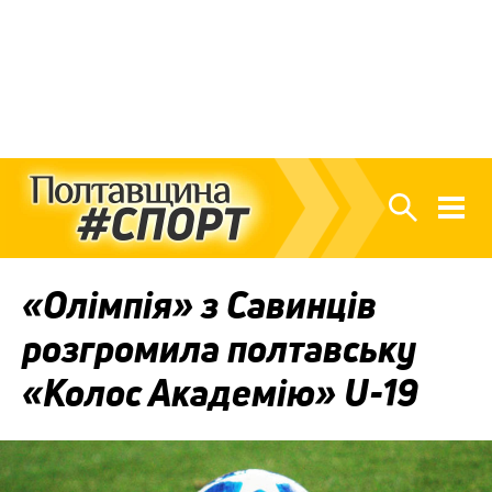
«Олімпія» з Савинців
розгромила полтавську
«Колос Академію» U-19