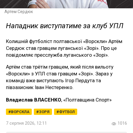
Артем Сердюк
Нападник виступатиме за клуб УПЛ
Колишній футболіст полтавської «Ворскли» Артём
Сердюк став гравцем луганської «Зорі». Про це
повідомляє пресслужба луганського «Зорі».
Артём став трётім гравцем, який після вильоту
«Ворскли» з УПЛ став гравцем «Зорі». Зараз у
команді вже виступають Ігор Пердута та
півзахисник Іван Нестеренко.
Владислав ВЛАСЕНКО
, «Полтавщина Спорт»
ВОРСКЛА
ЗОРЯ
ФУТБОЛ
7 серпня 2026, 12:11
1016