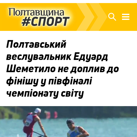
Полтавський
веслувальник Едуард
Шеметило не доплив до
фінішу у півфіналі
чемпіонату світу