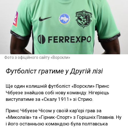
Фото з офіційного сайту «Ворскли»
Футболіст гратиме у Другій лізі
Ще один колишній футболіст «Ворскли» Принс
Чібуезе знайшов собі нову команду. Нігерієць
виступатиме за «Скалу 1911» зі Стрию.
Принс Чібуезе Чісом у своїй кар’єрі грав за
«Миколаїв» та «Гірник-Спорт» з Горішніх Плавнів. Ну
і його останньою командою була полтавська