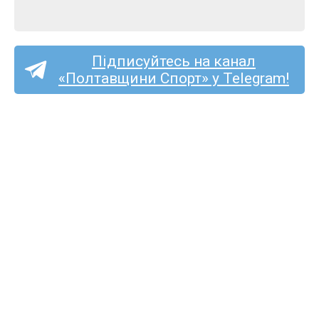
Підписуйтесь на канал
«Полтавщини Спорт» у Telegram!
«Полтаву» та «Фенікс-
Маріуполь» судитиме
Сергій Подригуля
з Луцька