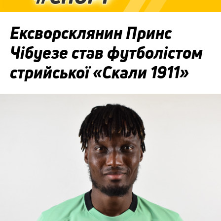
Ексворсклянин Принс
Чібуезе став футболістом
стрийської «Скали 1911»