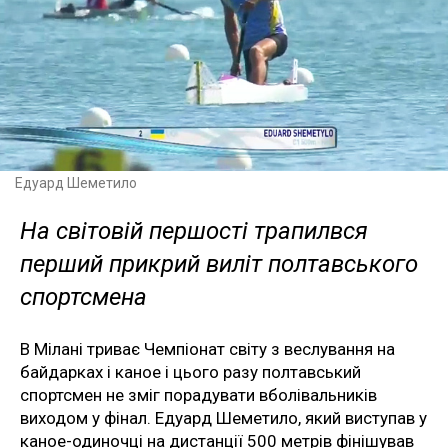
Едуард Шеметило
На світовій першості трапилвся
перший прикрий виліт полтавського
спортсмена
В Мілані триває Чемпіонат світу з веслування на
байдарках і каное і цього разу полтавський
спортсмен не зміг порадувати вболівальників
виходом у фінал. Едуард Шеметило, який виступав у
каное-одиночці на дистанції 500 метрів фінішував