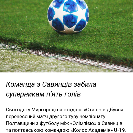
Команда з Савинців забила
суперникам п’ять голів
Сьогодні у Миргороді на стадіоні «Старт» відбувся
перенесений матч другого туру чемпіонату
Полтавщини з футболу між «Олімпією» з Савинців
та полтавською командою «Колос Академія» U-19.