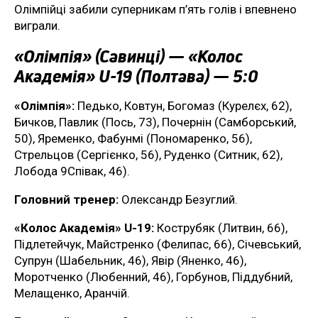
Олімпійці забили суперникам п’ять голів і впевнено
виграли.
«Олімпія» (Савинці) — «Колос
Академія» U-19 (Полтава) — 5:0
«Олімпія»:
Педько, Ковтун, Богомаз (Курелєх, 62),
Бичков, Павлик (Пось, 73), Почернін (Самборський,
50), Яременко, Фабунмі (Пономаренко, 56),
Стрельцов (Сергієнко, 56), Руденко (Ситник, 62),
Лобода 9Співак, 46).
Головний тренер:
Олександр Безуглий.
«Колос Академія» U-19:
Кострубяк (Литвин, 66),
Підлетейчук, Майстренко (Фелипас, 66), Січевський,
Супрун (Шабельник, 46), Явір (Яненко, 46),
Моротченко (Любенний, 46), Горбунов, Піддубний,
Мелащенко, Аранчій.