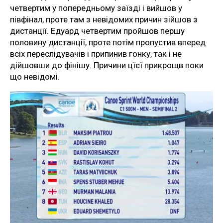
четвертим у попередньому заїзді і вийшов у
півфінал, проте там з невідомих причин зійшов з
дистанції. Едуард четвертим пройшов першу
половину дистанції, проте потім пропустив вперед
всіх переслідувачів і припинив гонку, так і не
дійшовши до фінішу. Причини цїєї прикрощв поки
що невідомі.