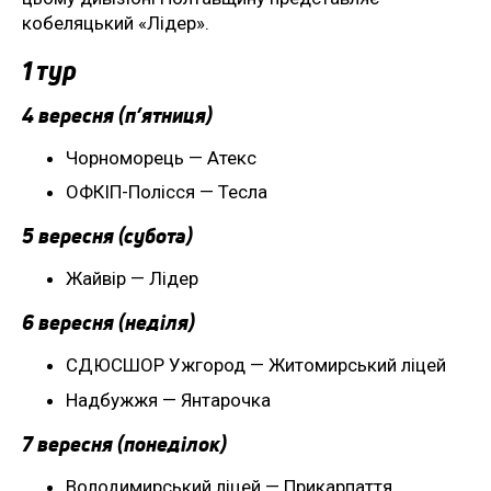
кобеляцький «Лідер».
1 тур
4 вересня (п’ятниця)
Чорноморець — Атекс
ОФКІП-Полісся — Тесла
5 вересня (субота)
Жайвір — Лідер
6 вересня (неділя)
СДЮСШОР Ужгород — Житомирський ліцей
Надбужжя — Янтарочка
7 вересня (понеділок)
Володимирський ліцей — Прикарпаття