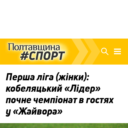
Перша ліга (жінки):
кобеляцький «Лідер»
почне чемпіонат в гостях
у «Жайвора»