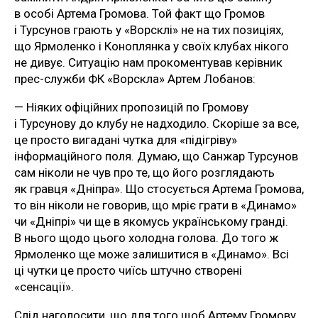
в особі Артема Громова. Той факт що Громов
і Турсунов грають у «Ворсклі» не на тих позиціях,
що Ярмоленко і Коноплянка у своїх клубах нікого
не дивує. Ситуацію нам прокоментував керівник
прес-служби ФК «Ворскла» Артем Лобанов:
— Ніяких офіційних пропозицій по Громову
і Турсунову до клубу не надходило. Скоріше за все,
це просто вигадані чутка для «підігріву»
інформаційного поля. Думаю, що Санжар Турсунов
сам ніколи не чув про те, що його розглядають
як гравця «Дніпра». Що стосується Артема Громова,
то він ніколи не говорив, що мріє грати в «Динамо»
чи «Дніпрі» чи ще в якомусь українському гранді.
В нього щодо цього холодна голова. До того ж
Ярмоленко ще може залишитися в «Динамо». Всі
ці чутки це просто чиїсь штучно створені
«сенсації».
Слід наголосити, що для того щоб Артему Громову