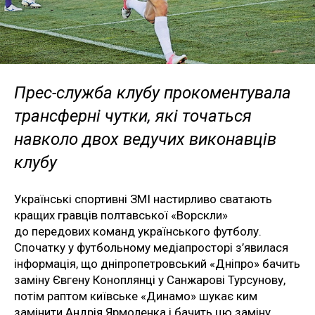
Прес-служба клубу прокоментувала
трансферні чутки, які точаться
навколо двох ведучих виконавців
клубу
Українські спортивні ЗМІ настирливо сватають
кращих гравців полтавської «Ворскли»
до передових команд українського футболу.
Спочатку у футбольному медіапросторі з’явилася
інформація, що дніпропетровський «Дніпро» бачить
заміну Євгену Коноплянці у Санжарові Турсунову,
потім раптом київське «Динамо» шукає ким
замінити Андрія Ярмоленка і бачить цю заміну