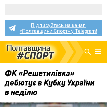
Підписуйтесь на канал
«Полтавщини Спорт» у Telegram!
ФК «Решетилівка»
дебютує в Кубку України
в неділю