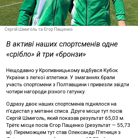
Сергій Шмиголь та Єгор Пащенко
В активі наших спортсменів одне
«срібло» й три «бронзи»
Нещодавно у Кропивницькому відбувся Кубок
України з легкої атлетики. У змаганнях брали
участь спортсмени з Полтавщини і привезли звідти
чотири нагороди різного гатунку.
Одразу двоє наших спортсменів піднялося на
п’єдестал у метанні списа. Друге місце тут посів
Сергій Шмиголь, який показав результат 65,03 м.
Трётє місце посів Єгор Пащенко (результат — 55,73
м). Переможцем тут став Олександр П’ятниця з