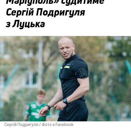
Маріуполь» судитиме
Сергій Подригуля
з Луцька
Сергій Подригуля / Фото з Facebook