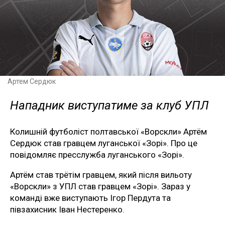
Артем Сердюк
Нападник виступатиме за клуб УПЛ
Колишній футболіст полтавської «Ворскли» Артём
Сердюк став гравцем луганської «Зорі». Про це
повідомляє пресслужба луганського «Зорі».
Артём став трётім гравцем, який після вильоту
«Ворскли» з УПЛ став гравцем «Зорі». Зараз у
команді вже виступають Ігор Пердута та
півзахисник Іван Нестеренко.