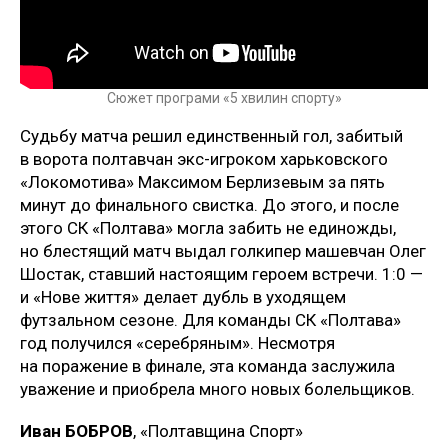
Сюжет програми «5 хвилин спорту»
Судьбу матча решил единственный гол, забитый
в ворота полтавчан экс-игроком харьковского
«Локомотива» Максимом Берлизевым за пять
минут до финального свистка. До этого, и после
этого СК «Полтава» могла забить не единожды,
но блестящий матч выдал голкипер машевчан Олег
Шостак, ставший настоящим героем встречи. 1:0 —
и «Нове життя» делает дубль в уходящем
футзальном сезоне. Для команды СК «Полтава»
год получился «серебряным». Несмотря
на поражение в финале, эта команда заслужила
уважение и приобрела много новых болельщиков.
Иван БОБРОВ
, «Полтавщина Спорт»