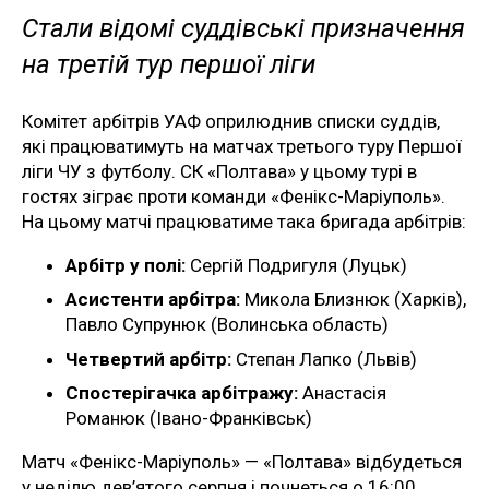
Стали відомі суддівські призначення
на третій тур першої ліги
Комітет арбітрів УАФ оприлюднив списки суддів,
які працюватимуть на матчах третього туру Першої
ліги ЧУ з футболу. СК «Полтава» у цьому турі в
гостях зіграє проти команди «Фенікс-Маріуполь».
На цьому матчі працюватиме така бригада арбітрів:
Арбітр у полі:
Сергій Подригуля (Луцьк)
Асистенти арбітра:
Микола Близнюк (Харків),
Павло Супрунюк (Волинська область)
Четвертий арбітр:
Степан Лапко (Львів)
Спостерігачка арбітражу:
Анастасія
Романюк (Івано-Франківськ)
Матч «Фенікс-Маріуполь» — «Полтава» відбудеться
у неділю дев’ятого серпня і почнеться о 16:00.