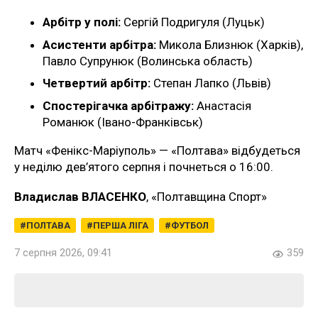
Арбітр у полі:
Сергій Подригуля (Луцьк)
Асистенти арбітра:
Микола Близнюк (Харків),
Павло Супрунюк (Волинська область)
Четвертий арбітр:
Степан Лапко (Львів)
Спостерігачка арбітражу:
Анастасія
Романюк (Івано-Франківськ)
Матч «Фенікс-Маріуполь» — «Полтава» відбудеться
у неділю дев’ятого серпня і почнеться о 16:00.
Владислав ВЛАСЕНКО
, «Полтавщина Спорт»
ПОЛТАВА
ПЕРША ЛІГА
ФУТБОЛ
7 серпня 2026, 09:41
359