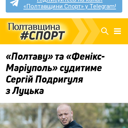
«Полтавщини Спорт» у Telegram!
«Полтаву» та «Фенікс-
Маріуполь» судитиме
Сергій Подригуля
з Луцька