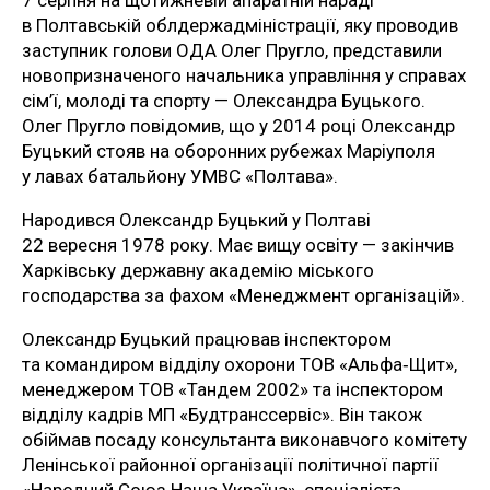
в Полтавській облдержадміністрації, яку проводив
заступник голови ОДА Олег Пругло, представили
новопризначеного начальника управління у справах
сім’ї, молоді та спорту — Олександра Буцького.
Олег Пругло повідомив, що у 2014 році Олександр
Буцький стояв на оборонних рубежах Маріуполя
у лавах батальйону УМВС «Полтава».
Народився Олександр Буцький у Полтаві
22 вересня 1978 року. Має вищу освіту — закінчив
Харківську державну академію міського
господарства за фахом «Менеджмент організацій».
Олександр Буцький працював інспектором
та командиром відділу охорони ТОВ «Альфа‑Щит»,
менеджером ТОВ «Тандем 2002» та інспектором
відділу кадрів МП «Будтранссервіс». Він також
обіймав посаду консультанта виконавчого комітету
Ленінської районної організації політичної партії
«Народний Союз Наша Україна», спеціаліста