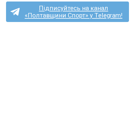
Підписуйтесь на канал
«Полтавщини Спорт» у Telegram!
Перша ліга (жінки):
кобеляцький «Лідер»
почне чемпіонат в гостях
у «Жайвора»