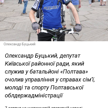
Олександр Буцький
Олександр Буцький, депутат
Київської районної ради, який
служив у батальйоні «Полтава»
очолив управління у справах сім’ї,
молоді та спорту Полтавської
облдержадміністрації
7 серпня на щотижневій апаратній нараді