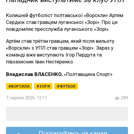
Колишній футболіст полтавської «Ворскли» Артём
Сердюк став гравцем луганської «Зорі». Про це
повідомляє пресслужба луганського «Зорі».
Артём став трётім гравцем, який після вильоту
«Ворскли» з УПЛ став гравцем «Зорі». Зараз у
команді вже виступають Ігор Пердута та
півзахисник Іван Нестеренко.
Владислав ВЛАСЕНКО
, «Полтавщина Спорт»
ВОРСКЛА
ЗОРЯ
ФУТБОЛ
7 серпня 2026, 12:11
289
Підписуйтесь на канал