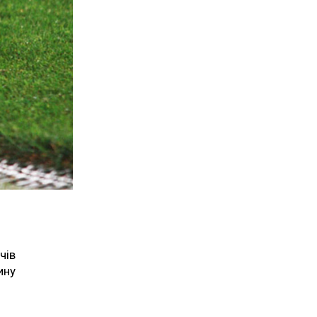
чів
ину