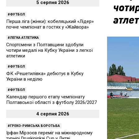
5 серпня 2026
чотир
ФУТБОЛ
атле
Перша ліга (жінки): кобеляцький «Лідер»
почне чемпіонат в гостях у «Жайвора»
ЛЕГКА АТЛЕТИКА
Спортсмени з Полтавщини здобули
чотири медалі на Кубку України з легкої
атлетики
ФУТБОЛ
ФК «Решетилівка» дебютує в Кубку
України в неділю
ФУТБОЛ
Календар першого етапу чемпіонату
Полтавської області з футболу 2026/2027
4 серпня 2026
ГРЕКО-РИМСЬКА БОРОТЬБА
Ірфан Мірзоєв переміг на міжнародному
турнірі Druskininkai Cup у Литві