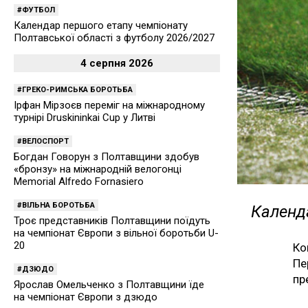
ФУТБОЛ
Календар першого етапу чемпіонату
Полтавської області з футболу 2026/2027
4 серпня 2026
ГРЕКО-РИМСЬКА БОРОТЬБА
Ірфан Мірзоєв переміг на міжнародному
турнірі Druskininkai Cup у Литві
ВЕЛОСПОРТ
Богдан Говорун з Полтавщини здобув
«бронзу» на міжнародній велогонці
Memorial Alfredo Fornasiero
ВІЛЬНА БОРОТЬБА
Календа
Троє представників Полтавщини поїдуть
на чемпіонат Європи з вільної боротьби U-
20
Ко
Пе
ДЗЮДО
пр
Ярослав Омельченко з Полтавщини їде
на чемпіонат Європи з дзюдо