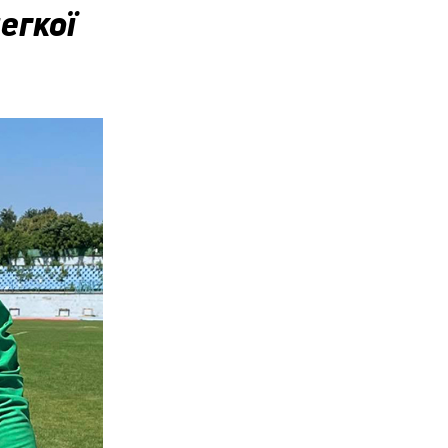
егкої