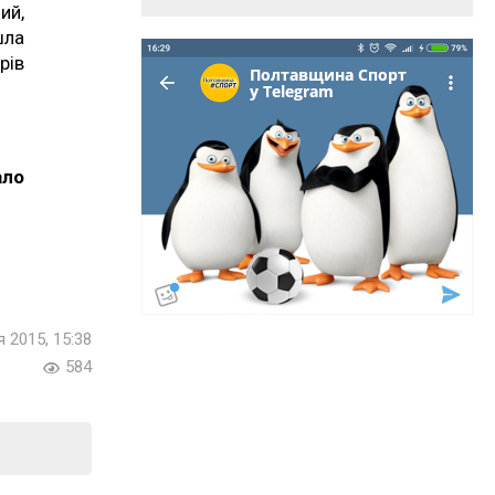
ий,
шла
рів
ало
 2015, 15:38
584