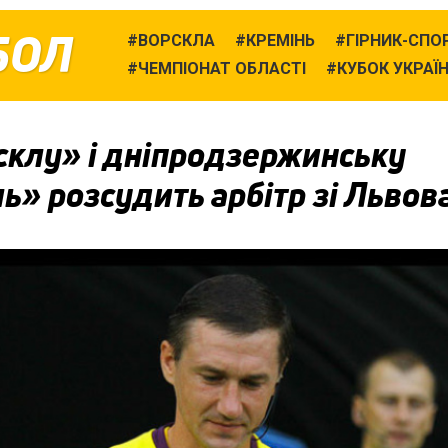
БОЛ
ВОРСКЛА
КРЕМІНЬ
ГІРНИК-СПО
ЧЕМПІОНАТ ОБЛАСТІ
КУБОК УКРАЇ
склу» і дніпродзержинську
ь» розсудить арбітр зі Львов