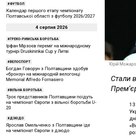
ФУТБОЛ
Календар першого етапу чемпіонату
Полтавської області з футболу 2026/2027
4 серпня 2026
ГРЕКО-РИМСЬКА БОРОТЬБА
Ірфан Мірзоєв переміг на міжнародному
турнірі Druskininkai Cup у Литві
ВЕЛОСПОРТ
Юрій Можаро
Богдан Говорун з Полтавщини здобув
«бронзу» на міжнародній велогонці
Стали в
Memorial Alfredo Fornasiero
Прем’єр
ВІЛЬНА БОРОТЬБА
Троє представників Полтавщини поїдуть
на чемпіонат Європи з вільної боротьби U-
13
20
Ук
дн
ДЗЮДО
«В
Ярослав Омельченко з Полтавщини їде
на чемпіонат Європи з дзюдо
ро