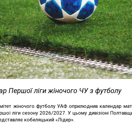
р Першої ліги жіночого ЧУ з футболу
мітет жіночого футболу УАФ оприлюднив календар мат
ршої ліги сезону 2026/2027. У цьому дивізіоні Полтавщ
едставляє кобеляцький «Лідер».