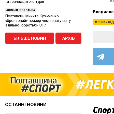
По
та тринадцятого турів
ВІЛЬНА БОРОТЬБА
Владисла
Полтавець Микита Кузьменко —
«бронзовий» призер чемпіонату світу
ЖФК «ЛІД
з вільної боротьби U17
БІЛЬШЕ НОВИН
АРХІВ
ЛЕГК
ОСТАННІ НОВИНИ
Спор