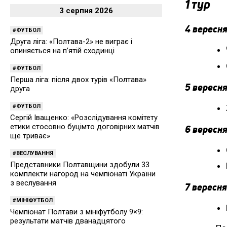
1 тур
3 серпня 2026
4 вересня
ФУТБОЛ
Друга ліга: «Полтава-2» не виграє і
опиняється на п’ятій сходинці
ФУТБОЛ
Перша ліга: після двох турів «Полтава»
5 вересня
друга
ФУТБОЛ
Сергій Іващенко: «Розслідування комітету
етики стосовно буцімто договірних матчів
6 вересня
ще триває»
ВЕСЛУВАННЯ
Представники Полтавщини здобули 33
комплекти нагород на чемпіонаті України
з веслування
7 вересня
МІНІФУТБОЛ
Чемпіонат Полтави з мініфутболу 9×9:
результати матчів дванадцятого