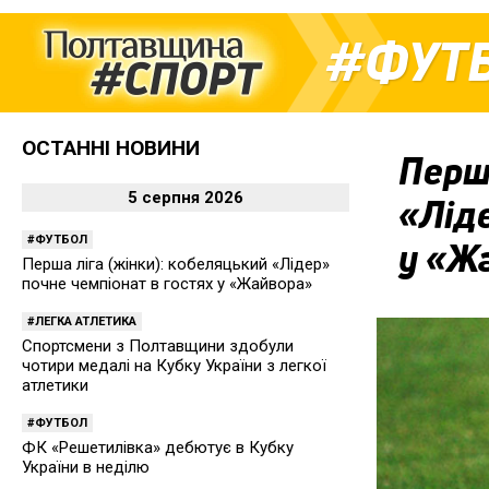
ФУТ
ОСТАННІ НОВИНИ
Перша
5 серпня 2026
«Ліде
ФУТБОЛ
у «Ж
Перша ліга (жінки): кобеляцький «Лідер»
почне чемпіонат в гостях у «Жайвора»
ЛЕГКА АТЛЕТИКА
Спортсмени з Полтавщини здобули
чотири медалі на Кубку України з легкої
атлетики
ФУТБОЛ
ФК «Решетилівка» дебютує в Кубку
України в неділю