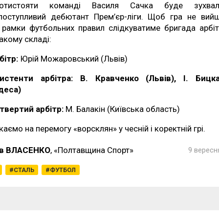
отистояти команді Василя Сачка буде зухвал
поступливий дебютант Прем’єр-ліги. Щоб гра не вий
 рамки футбольних правил слідкуватиме бригада арбіт
такому складі:
бітр:
Юрій Можаровський (Львів)
истенти арбітра: В. Кравченко (Львів), І. Бицк
деса)
твертий арбітр:
М. Балакін (Київська область)
каємо на перемогу «ворсклян» у чесній і коректній грі.
в ВЛАСЕНКО
, «Полтавщина Спорт»
9 вересня
СТАЛЬ
ФУТБОЛ