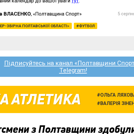
вний календар до вашої уваги
тут
.
в ВЛАСЕНКО
, «Полтавщина Спорт»
5 серпн
ЕР-ЗБІРНА ПОЛТАВСЬКОЇ ОБЛАСТІ»
ФУТБОЛ
Підписуйтесь на канал «Полтавщини Спорт
Telegram!
А АТЛЕТИКА
ОЛЬГА ЛЯХОВ
ВАЛЕРІЯ ЗІНЕ
тсмени з Полтавщини здобул