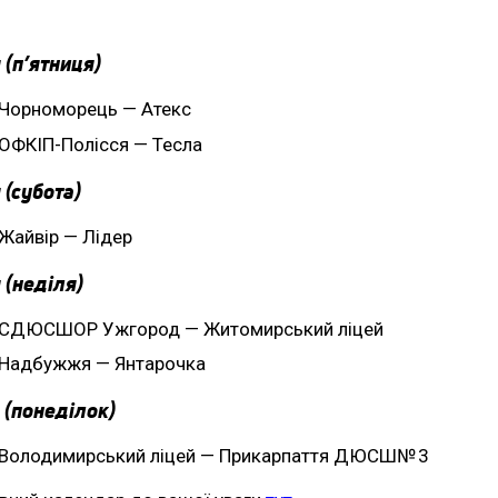
 (п’ятниця)
Чорноморець — Атекс
ОФКІП-Полісся — Тесла
 (субота)
Жайвір — Лідер
 (неділя)
СДЮСШОР Ужгород — Житомирський ліцей
Надбужжя — Янтарочка
 (понеділок)
Володимирський ліцей — Прикарпаття ДЮСШ№ 3