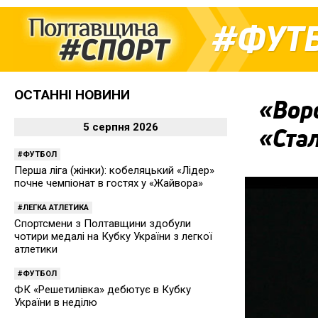
ФУТ
ОСТАННІ НОВИНИ
«Вор
5 серпня 2026
«Стал
ФУТБОЛ
Перша ліга (жінки): кобеляцький «Лідер»
почне чемпіонат в гостях у «Жайвора»
ЛЕГКА АТЛЕТИКА
Спортсмени з Полтавщини здобули
чотири медалі на Кубку України з легкої
атлетики
ФУТБОЛ
ФК «Решетилівка» дебютує в Кубку
України в неділю