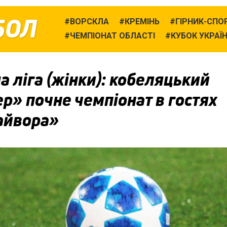
БОЛ
ВОРСКЛА
КРЕМІНЬ
ГІРНИК-СПО
ЧЕМПІОНАТ ОБЛАСТІ
КУБОК УКРАЇ
 ліга (жінки): кобеляцький
р» почне чемпіонат в гостях
айвора»