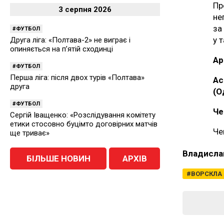
Пр
3 серпня 2026
не
за
ФУТБОЛ
у 
Друга ліга: «Полтава-2» не виграє і
опиняється на п’ятій сходинці
Ар
ФУТБОЛ
Перша ліга: після двох турів «Полтава»
Ас
друга
(О
ФУТБОЛ
Че
Сергій Іващенко: «Розслідування комітету
етики стосовно буцімто договірних матчів
Че
ще триває»
Владисла
БІЛЬШЕ НОВИН
АРХІВ
ВОРСКЛА