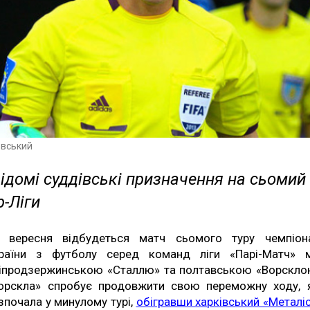
вський
ідомі суддівські призначення на сьомий
-Ліги
 вересня відбудеться матч сьомого туру чемпіон
раїни з футболу серед команд ліги «Парі-Матч» 
іпродзержинською «Сталлю» та полтавською «Ворскло
орскла» спробує продовжити свою переможну ходу, 
зпочала у минулому турі,
обігравши харківський «Металі