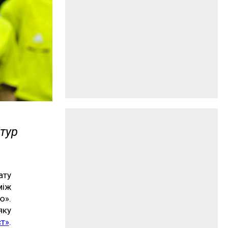
 тур
ату
між
ю».
яку
ст»
.