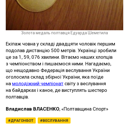
Золота медаль полтавця Едуарда Шеметила
Екіпаж човна у складі двадцяти чоловік першим
подолав дистанцію 500 метрів. Українці зробили
це за 1, 59, 076 хвилини. Вітаємо наших хлопців
з чемпіонством і пишаємося ними. Нагадаємо,
що нещодавно Федерація веслування України
оголосила склад збірної України, яка поїде
на
молодіжний чемпіонат
світу з веслування
на байдарках і каное, де виступлять шестеро
полтавців.
Владислав ВЛАСЕНКО
, «Полтавщина Спорт»
ДРАГОНБОТ
ВЕСЛУВАННЯ