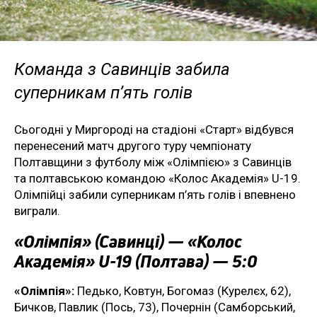
Команда з Савинців забила
суперникам п’ять голів
Сьогодні у Миргороді на стадіоні «Старт» відбувся
перенесений матч другого туру чемпіонату
Полтавщини з футболу між «Олімпією» з Савинців
та полтавською командою «Колос Академія» U-19.
Олімпійці забили суперникам п’ять голів і впевнено
виграли.
«Олімпія» (Савинці) — «Колос
Академія» U-19 (Полтава) — 5:0
«Олімпія»:
Педько, Ковтун, Богомаз (Курелєх, 62),
Бичков, Павлик (Пось, 73), Почернін (Самборський,