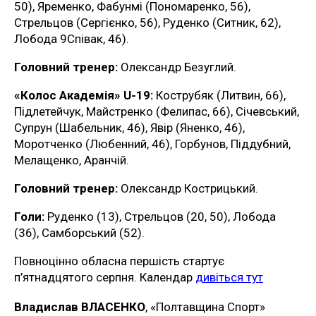
50), Яременко, Фабунмі (Пономаренко, 56),
Стрельцов (Сергієнко, 56), Руденко (Ситник, 62),
Лобода 9Співак, 46).
Головний тренер:
Олександр Безуглий.
«Колос Академія» U-19:
Кострубяк (Литвин, 66),
Підлетейчук, Майстренко (Фелипас, 66), Січевський,
Супрун (Шабельник, 46), Явір (Яненко, 46),
Моротченко (Любенний, 46), Горбунов, Піддубний,
Мелащенко, Аранчій.
Головний тренер:
Олександр Кострицький.
Голи:
Руденко (13), Стрельцов (20, 50), Лобода
(36), Самборський (52).
Повноцінно обласна першість стартує
п’ятнадцятого серпня. Календар
дивіться тут
Владислав ВЛАСЕНКО
, «Полтавщина Спорт»