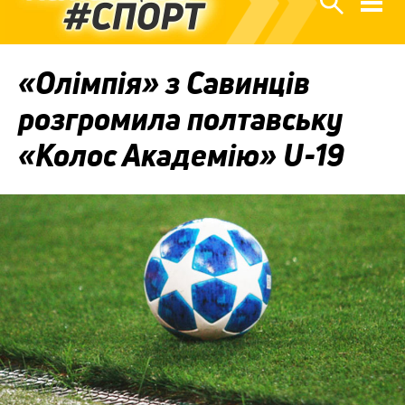
«Олімпія» з Савинців
розгромила полтавську
«Колос Академію» U-19