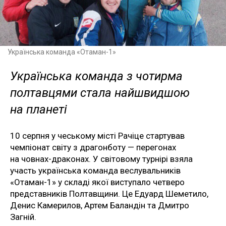
Українська команда «Отаман-1»
Українська команда з чотирма
полтавцями стала найшвидшою
на планеті
10 серпня у чеському місті Рачіце стартував
чемпіонат світу з драгонботу — перегонах
на човнах-драконах. У світовому турнірі взяла
участь українська команда веслувальників
«Отаман-1» у складі якої виступало четверо
представників Полтавщини. Це Едуард Шеметило,
Денис Камерилов, Артем Баландін та Дмитро
Загній.