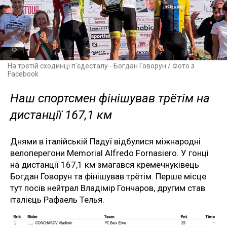
На третій сходинці п'єдесталу - Богдан Говорун / Фото з
Facebook
Наш спортсмен фінішував трётім на
дистанції 167,1 км
Днями в італійській Падуї відбулися міжнародні
велоперегони Memorial Alfredo Fornasiero. У гонці
на дистанції 167,1 км змагався кремечнуківець
Богдан Говорун та фінішував трётім. Перше місце
тут посів нейтрал Владімір Гончаров, другим став
італієць Рафаель Телья.