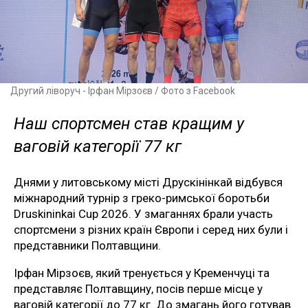
Другий ліворуч - Ірфан Мірзоєв / Фото з Facebook
Наш спортсмен став кращим у
ваговій категорії 77 кг
Днями у литовському місті Друскінінкай відбувся
міжнародний турнір з греко-римської боротьби
Druskininkai Cup 2026. У змаганнях брали участь
спортсмени з різних країн Європи і серед них були і
представники Полтавщини.
Ірфан Мірзоєв, який тренується у Кременчуці та
представляє Полтавщину, посів перше місце у
ваговій категорії до 77 кг. До змагань його готував