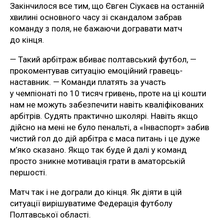
Закінчилося все тим, що Євген Сіукаєв на останній
хвилині основного часу зі скандалом забрав
команду з поля, не бажаючи догравати матч
до кінця.
— Такий арбітраж вбиває полтавський футбол, —
прокоментував ситуацію емоційний гравець-
наставник. — Команди платять за участь
у чемпіонаті по 10 тисяч гривень, проте на ці кошти
нам не можуть забезпечити навіть кваліфікованих
арбітрів. Судять практично школярі. Навіть якщо
дійсно на мені не було пенальті, а «Інваспорт» забив
чистий гол до дій арбітра є маса питань і це дуже
м’яко сказано. Якщо так буде й далі у команд
просто зникне мотивація грати в аматорській
першості.
Матч так і не дограли до кінця. Як діяти в цій
ситуації вирішуватиме Федерація футболу
Полтавської області.