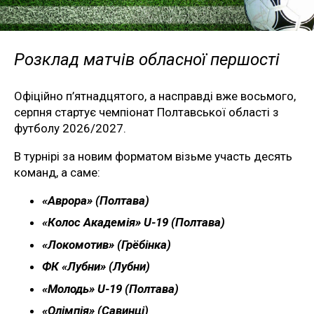
Розклад матчів обласної першості
Офіційно п’ятнадцятого, а насправді вже восьмого,
серпня стартує чемпіонат Полтавської області з
футболу 2026/2027.
В турнірі за новим форматом візьме участь десять
команд, а саме:
«Аврора» (Полтава)
«Колос Академія» U-19 (Полтава)
«Локомотив» (Грёбінка)
ФК «Лубни» (Лубни)
«Молодь» U-19 (Полтава)
«Олімпія» (Савинці)