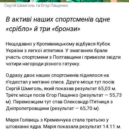
Сергій Шмиголь та Єгор Пащенко
В активі наших спортсменів одне
«срібло» й три «бронзи»
Нещодавно у Кропивницькому відбувся Кубок
України з легкої атлетики. У змаганнях брали
участь спортсмени з Полтавщини і привезли звідти
чотири нагороди різного гатунку.
Одразу двоє наших спортсменів піднялося на
п’єдестал у метанні списа. Друге місце тут посів
Сергій Шмиголь, який показав результат 65,03 м.
Трётє місце посів Єгор Пащенко (результат — 55,73
м). Переможцем тут став Олександр П’ятниця з
Дніпропетровщини (результат — 65,70 м).
Марія Голівець з Кременчука стала третьою у
штовханні ядра. Марія показала результат 14.11 м.