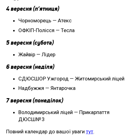
4 вересня (п’ятниця)
Чорноморець — Атекс
ОФКІП-Полісся — Тесла
5 вересня (субота)
Жайвір — Лідер
6 вересня (неділя)
СДЮСШОР Ужгород — Житомирський ліцей
Надбужжя — Янтарочка
7 вересня (понеділок)
Володимирський ліцей — Прикарпаття
ДЮСШ№ 3
Повний календар до вашої уваги
тут
.