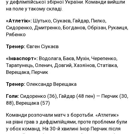
у дефлімпійської збірної України. Команди вийшли
на поле у такому складі.
«Атлетік»:
Шутько, Сіукаєв, Гайдар, Пилко,
Сидоренко, Дмитренко, Богданов, Обрізан, Рукаиця,
Рябенко
Тренер:
Євген Сіукаєв
«Інваспорт»:
Водолага, Баєв, Мухін, Черепенко,
Тарапунець, Оленич, Довгий, Хазяїнов, Статівка,
Верещака, Перчик
Тренер:
Олександр Верещака
Голи:
Сидоренко (36), Гайдар (48 пен) — Перчик (30,
88), Верещака (57)
Команди розпочали матч з боротьби. «Атлетик»
на рівні грав з дефдімпійцями, проте проблеми були
у обох команд. На 30-й хвилині Інор Перчик після