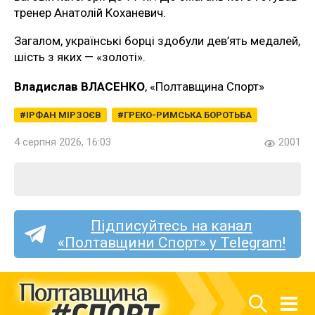
тренер Анатолій Коханевич.
Загалом, українські борці здобули дев’ять медалей,
шість з яких — «золоті».
Владислав ВЛАСЕНКО
, «Полтавщина Спорт»
ІРФАН МІРЗОЄВ
ГРЕКО-РИМСЬКА БОРОТЬБА
4 серпня 2026, 16:03
2001
Підписуйтесь на канал
«Полтавщини Спорт» у Telegram!