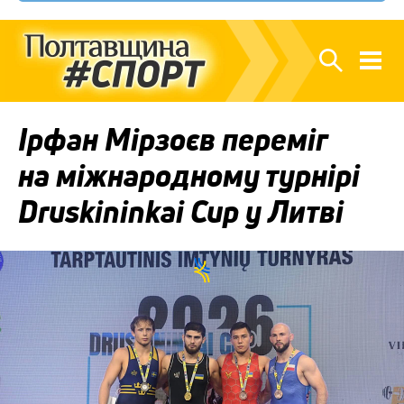
Ірфан Мірзоєв переміг
на міжнародному турнірі
Druskininkai Cup у Литві