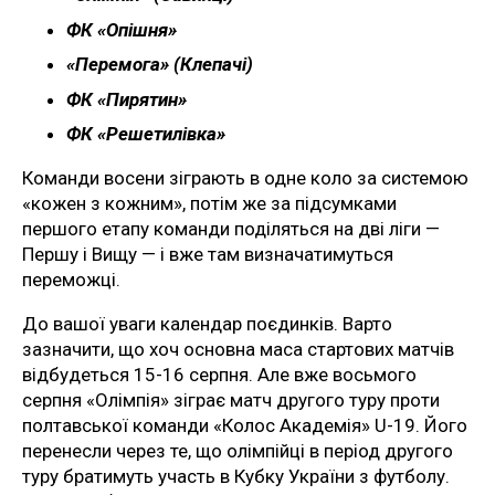
ФК «Опішня»
«Перемога» (Клепачі)
ФК «Пирятин»
ФК «Решетилівка»
Команди восени зіграють в одне коло за системою
«кожен з кожним», потім же за підсумками
першого етапу команди поділяться на дві ліги —
Першу і Вищу — і вже там визначатимуться
переможці.
До вашої уваги календар поєдинків. Варто
зазначити, що хоч основна маса стартових матчів
відбудеться 15-16 серпня. Але вже восьмого
серпня «Олімпія» зіграє матч другого туру проти
полтавської команди «Колос Академія» U-19. Його
перенесли через те, що олімпійці в період другого
туру братимуть участь в Кубку України з футболу.