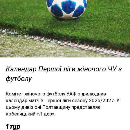
Календар Першої ліги жіночого ЧУ з
футболу
Комітет жіночого футболу УАФ оприлюднив
календар матчів Першої ліги сезону 2026/2027. У
цьому дивізіоні Полтавщину представляє
кобеляцький «Лідер».
1 тур