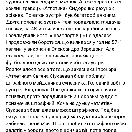
чудової атаки відкрив рахунок. А вже через шість
хвилин гравець «Атлетика» Сидоренко рахунок
зрівняв. Початок зустрічі був багатообіцяючим.
Друга половина зустрічі теж порадувала глядачів
голами, на 48-й хвилині «атлети» заробили пенальті
і реалізували його. «Інваспортівці» не здалися
і продовжили боротися, що вилилося у гол на 57-1
хвилині у виконанні Олександра Верещаки. Але
сталося так, що головними героями цього
футбольного дійства стали арбітри зустрічі.
Розпочалося все з того, що захисника і тренера
«Атлетика» Євгена Сіукаєва збили поблизу
штрафного майданчика суперника. Головний арбітр
зустрічі Владислав Орендочка хотів призначити
пенальті, проте порадившись з боковим суддею
призначив штрафний. Хоча на думку «атлетів»
Сіукаєва збили вже в межах штрафного. Подібна
ситуація сталася і у кінцівці матчу, коли «Інваспорт»
забивав третій м’яч. Після пробиття штрафного м’яч
залетів у ворота, проте в цей час він летів поряд