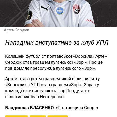
Артем Сердюк
Нападник виступатиме за клуб УПЛ
Колишній футболіст полтавської «Ворскли» Артём
Сердюк став гравцем луганської «Зорі». Про це
повідомляє пресслужба луганського «Зорі».
Артём став трётім гравцем, який після вильоту
«Ворскли» з УПЛ став гравцем «Зорі». Зараз у
команді вже виступають Ігор Пердута та
півзахисник Іван Нестеренко.
Владислав ВЛАСЕНКО
, «Полтавщина Спорт»