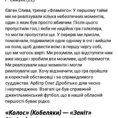
Євген Слива, тренер «Фламінго»: У першому таймі
ми не реалізували кілька небезпечних моментів,
один з яких був просто вбивчим. Після цього
пропустили гол, і якби не надійна гра голкіпера,
то могли пропустити ще. У перерві ми присіли,
помовчали, подивилися одне одному в очі і вийшли
на пола, щоб довести всім і в першу чергу собі,
що ми чогось варті. Ми розуміли, що відступати нам
вже нікуди і зробили все можливе, щоб перемогти.
Ми реалізували наші моменти і могли
реалізувати ще. Хочу відзначити, що гра пройшла
в коректній обстановці і за справедливого
суддівства. Арбітр Олег Дробітько діяв чесно
і неупереджено. Взагалі це був справжній
джентльменський футбол, що в нашій обласній
першості буває рідко.
«Колос» (Кобеляки) — «Зеніт»