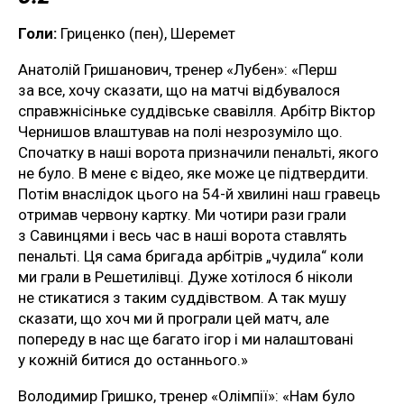
Голи:
Гриценко (пен), Шеремет
Анатолій Гришанович, тренер «Лубен»: «Перш
за все, хочу сказати, що на матчі відбувалося
справжнісіньке суддівське свавілля. Арбітр Віктор
Чернишов влаштував на полі незрозуміло що.
Спочатку в наші ворота призначили пенальті, якого
не було. В мене є відео, яке може це підтвердити.
Потім внаслідок цього на 54-й хвилині наш гравець
отримав червону картку. Ми чотири рази грали
з Савинцями і весь час в наші ворота ставлять
пенальті. Ця сама бригада арбітрів „чудила“ коли
ми грали в Решетилівці. Дуже хотілося б ніколи
не стикатися з таким суддівством. А так мушу
сказати, що хоч ми й програли цей матч, але
попереду в нас ще багато ігор і ми налаштовані
у кожній битися до останнього.»
Володимир Гришко, тренер «Олімпії»: «Нам було