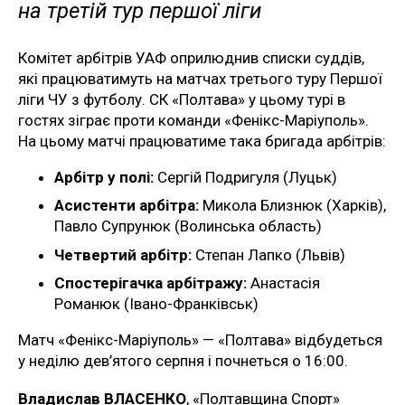
на третій тур першої ліги
Комітет арбітрів УАФ оприлюднив списки суддів,
які працюватимуть на матчах третього туру Першої
ліги ЧУ з футболу. СК «Полтава» у цьому турі в
гостях зіграє проти команди «Фенікс-Маріуполь».
На цьому матчі працюватиме така бригада арбітрів:
Арбітр у полі:
Сергій Подригуля (Луцьк)
Асистенти арбітра:
Микола Близнюк (Харків),
Павло Супрунюк (Волинська область)
Четвертий арбітр:
Степан Лапко (Львів)
Спостерігачка арбітражу:
Анастасія
Романюк (Івано-Франківськ)
Матч «Фенікс-Маріуполь» — «Полтава» відбудеться
у неділю дев’ятого серпня і почнеться о 16:00.
Владислав ВЛАСЕНКО
, «Полтавщина Спорт»