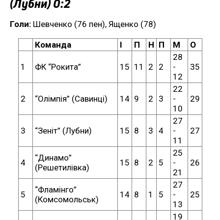
(Лубни) 0:2
Голи:
Шевченко (76 пен), Ященко (78)
Команда
І
П
Н
П
М
О
28
1
ФК “Рокита”
15
11
2
2
-
35
12
22
2
“Олімпія” (Савинці)
14
9
2
3
-
29
10
27
3
“Зеніт” (Лубни)
15
8
3
4
-
27
11
25
“Динамо”
4
15
8
2
5
-
26
(Решетилівка)
21
27
“Фламінго”
5
14
8
1
5
-
25
(Комсомольськ)
13
19