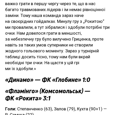
важко грати в першу чергу через те, що в нас
багато травмованих лідерів і їм немає рівноцінної
заміни. Тому наша команда зараз наче
на своєрідних гойдалках. Минулу гру з „Рокитою“
ми провалили, а тут зібралися і здобули потрібні три
очки. Нам довелося грати в меншості,
за небезпечну гру було вилучено Гриценка, проте
навіть за таких умов суперники не створили
жодного гольового моменту. Зараз у турнірній
таблиці досить тісно, тому нам були вкрай
необхідні три очки. На щастя у цій грі
ми їх здобули.»
«Динамо» — ФК «Глобине» 1:0
«Фламінго» (Комсомольськ) —
ФК «Рокита» 3:1
Голи:
Степанченко (63), Залов (79), Кухта (90+1) —
Р. Семука (22)