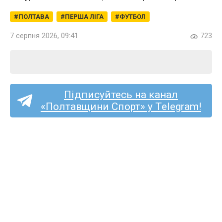
ПОЛТАВА
ПЕРША ЛІГА
ФУТБОЛ
7 серпня 2026, 09:41
723
Підписуйтесь на канал
«Полтавщини Спорт» у Telegram!
Перша ліга (жінки):
кобеляцький «Лідер»