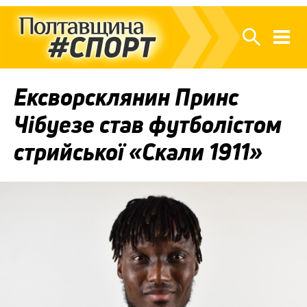
Ексворсклянин Принс
Чібуезе став футболістом
стрийської «Скали 1911»