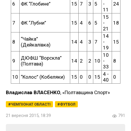
6
ФК “Глобине”
15
7
3
5
-
24
11
15
7
ФК “Лубни”
15
4
6
5
-
18
21
14
“Чайка”
8
14
4
3
7
-
15
(Дейкалівка)
19
10
ДЮФШ “Ворскла”
9
14
2
2
10
-
8
(Полтава)
33
4 -
10
“Колос” (Кобеляки)
15
0
0
15
0
40
Владислав ВЛАСЕНКО
, «Полтавщина Спорт»
ЧЕМПІОНАТ ОБЛАСТІ
ФУТБОЛ
21 вересня 2015, 18:39
791