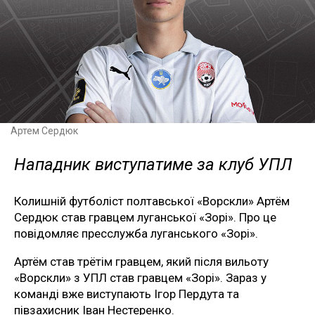
Артем Сердюк
Нападник виступатиме за клуб УПЛ
Колишній футболіст полтавської «Ворскли» Артём
Сердюк став гравцем луганської «Зорі». Про це
повідомляє пресслужба луганського «Зорі».
Артём став трётім гравцем, який після вильоту
«Ворскли» з УПЛ став гравцем «Зорі». Зараз у
команді вже виступають Ігор Пердута та
півзахисник Іван Нестеренко.