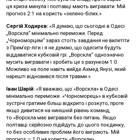
ця криза минула і полтавці мають вигравати. Мій
прогноз 2:1 на користь «зелено-білих.»
Сергій Ходирєв:
«Я думаю, що сьогодні в Одесі
„Ворскла“ мінімально переможе. Перед
„Чорноморцем“ зараз стоїть завдання не вилетіти
з Прем’єр-ліги і я не думаю, що одесити будуть
віддаватися кубковій грі. „Ворскла“ однозначно
мусить вигравати і зробить це з рахунком 1:0.
Можливо на поле навіть вийде Ахмед Янузі, який
нарешті відновився після травми.»
Іван Шарій:
«Я вважаю, що «Ворскла» в Одесі
мінімально переможе. «Чорноморець» в кубковій
зустрічі гратиме більш відкрито і розкуто, проте
якщо дивитися на нинішній рівень команд,
то «Ворскла має вигравати без питань. Якщо
полтавці серйозно підійдуть до цього поєдинку,
то без особливих проблем його виграють. Мій
прогноз — 1:0 на користь «Ворскли».