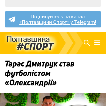
Підписуйтесь на канал
«Полтавщини Спорт» у Telegram!
Тарас Дмитрук став
футболістом
«Олександрії»