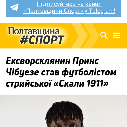
Підписуйтесь на канал
«Полтавщини Спорт» у Telegram!
Ексворсклянин Принс
Чібуезе став футболістом
стрийської «Скали 1911»