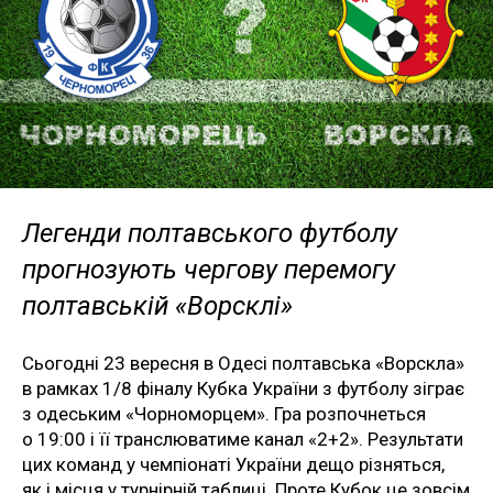
Легенди полтавського футболу
прогнозують чергову перемогу
полтавській «Ворсклі»
Сьогодні 23 вересня в Одесі полтавська «Ворскла»
в рамках 1/8 фіналу Кубка України з футболу зіграє
з одеським «Чорноморцем». Гра розпочнеться
о 19:00 і її транслюватиме канал «2+2». Результати
цих команд у чемпіонаті України дещо різняться,
як і місця у турнірній таблиці. Проте Кубок це зовсім