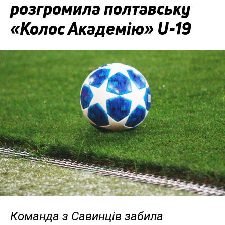
розгромила полтавську
«Колос Академію» U-19
Команда з Савинців забила