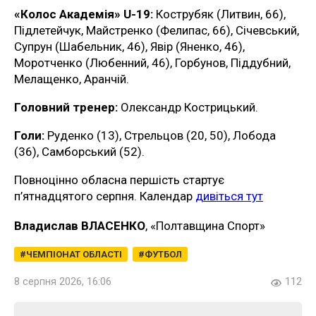
«Колос Академія» U-19:
Кострубяк (Литвин, 66),
Підлетейчук, Майстренко (Фелипас, 66), Січевський,
Супрун (Шабельник, 46), Явір (Яненко, 46),
Моротченко (Любенний, 46), Горбунов, Піддубний,
Мелащенко, Аранчій.
Головний тренер:
Олександр Кострицький.
Голи:
Руденко (13), Стрельцов (20, 50), Лобода
(36), Самборський (52).
Повноцінно обласна першість стартує
п’ятнадцятого серпня. Календар
дивіться тут
Владислав ВЛАСЕНКО
, «Полтавщина Спорт»
ЧЕМПІОНАТ ОБЛАСТІ
ФУТБОЛ
8 серпня 2026, 16:06
112