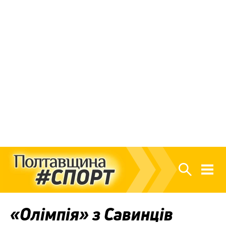
«Олімпія» з Савинців