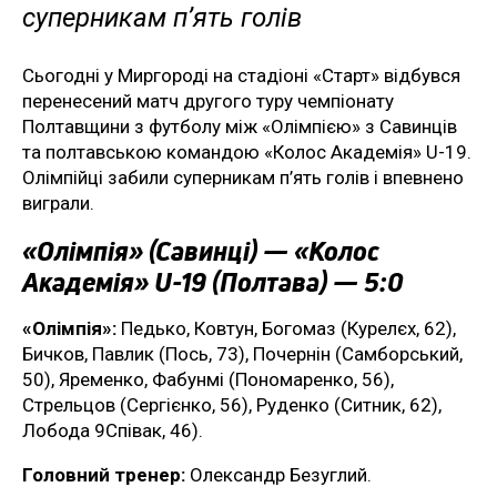
суперникам п’ять голів
Сьогодні у Миргороді на стадіоні «Старт» відбувся
перенесений матч другого туру чемпіонату
Полтавщини з футболу між «Олімпією» з Савинців
та полтавською командою «Колос Академія» U-19.
Олімпійці забили суперникам п’ять голів і впевнено
виграли.
«Олімпія» (Савинці) — «Колос
Академія» U-19 (Полтава) — 5:0
«Олімпія»:
Педько, Ковтун, Богомаз (Курелєх, 62),
Бичков, Павлик (Пось, 73), Почернін (Самборський,
50), Яременко, Фабунмі (Пономаренко, 56),
Стрельцов (Сергієнко, 56), Руденко (Ситник, 62),
Лобода 9Співак, 46).
Головний тренер:
Олександр Безуглий.