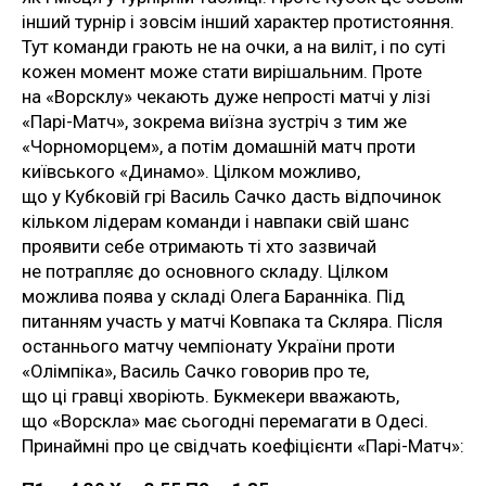
інший турнір і зовсім інший характер протистояння.
Тут команди грають не на очки, а на виліт, і по суті
кожен момент може стати вирішальним. Проте
на «Ворсклу» чекають дуже непрості матчі у лізі
«Парі-Матч», зокрема виїзна зустріч з тим же
«Чорноморцем», а потім домашній матч проти
київського «Динамо». Цілком можливо,
що у Кубковій грі Василь Сачко дасть відпочинок
кільком лідерам команди і навпаки свій шанс
проявити себе отримають ті хто зазвичай
не потрапляє до основного складу. Цілком
можлива поява у складі Олега Баранніка. Під
питанням участь у матчі Ковпака та Скляра. Після
останнього матчу чемпіонату України проти
«Олімпіка», Василь Сачко говорив про те,
що ці гравці хворіють. Букмекери вважають,
що «Ворскла» має сьогодні перемагати в Одесі.
Принаймні про це свідчать коефіцієнти «Парі-Матч»: