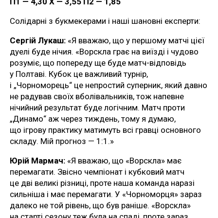
П1 — 4,30 Х — 3,55 П2 — 1,85
Солідарні з букмекерами і наші шановні експерти:
Сергій Лукаш:
«Я вважаю, що у першому матчі цієї
дуелі буде нічия. «Ворскла грає на виїзді і чудово
розуміє, що попереду ще буде матч-відповідь
у Полтаві. Кубок це важливий турнір,
і „Чорноморець“ це непростий суперник, який давно
не радував своїх вболівальників, тож напевне
нічийний результат буде логічним. Матч проти
„Динамо“ аж через тиждень, тому я думаю,
що ігрову практику матимуть всі гравці основного
складу. Мій прогноз — 1:1.»
Юрій Мармач:
«Я вважаю, що «Ворскла» має
перемагати. Звісно чемпіонат і кубковий матч
це дві великі різниці, проте наша команда наразі
сильніша і має перемагати. У «Чорноморця» зараз
далеко не той рівень, що був раніше. «Ворскла»
на старті сезону теж була на спаді, проте зараз