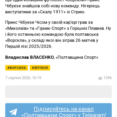
Чібуезе знайшов собі нову команду. Нігерієць
виступатиме за «Скалу 1911» зі Стрию.
Принс Чібуезе Чісом у своїй кар’єрі грав за
«Миколаїв» та «Гірник-Спорт» з Горішніх Плавнів. Ну
і його останньою командою була полтавська
«Ворскла», у складі якої він зіграв 26 матчів у
Першій лізі 2025/2026.
Владислав ВЛАСЕНКО
, «Полтавщина Спорт»
ВОРСКЛА
ФУТБОЛ
7 серпня 2026, 16:19
1396
Підписуйтесь на канал
«Полтавщини Спорт» у Telegram!