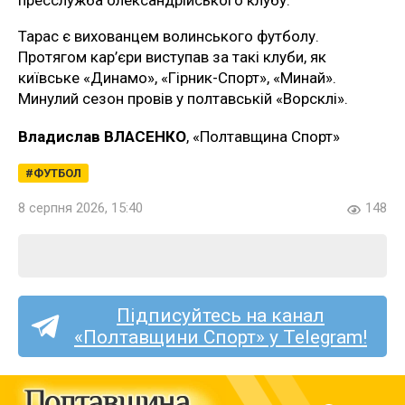
пресслужба олександрійського клубу.
Тарас є вихованцем волинського футболу.
Протягом кар’єри виступав за такі клуби, як
київське «Динамо», «Гірник-Спорт», «Минай».
Минулий сезон провів у полтавській «Ворсклі».
Владислав ВЛАСЕНКО
, «Полтавщина Спорт»
ФУТБОЛ
8 серпня 2026, 15:40
148
Підписуйтесь на канал
«Полтавщини Спорт» у Telegram!