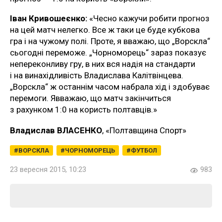
Іван Кривошеєнко:
«Чесно кажучи робити прогноз
на цей матч нелегко. Все ж таки це буде кубкова
гра і на чужому полі. Проте, я вважаю, що „Ворскла“
сьогодні переможе. „Чорноморець“ зараз показує
непереконливу гру, в них вся надія на стандарти
і на винахідливість Владислава Калітвінцева.
„Ворскла“ ж останнім часом набрала хід і здобуває
перемоги. Явважаю, що матч закінчиться
з рахунком 1:0 на користь полтавців.»
Владислав ВЛАСЕНКО
, «Полтавщина Спорт»
ВОРСКЛА
ЧОРНОМОРЕЦЬ
ФУТБОЛ
23 вересня 2015, 10:23
983