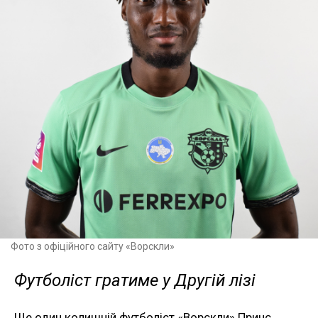
Фото з офіційного сайту «Ворскли»
Футболіст гратиме у Другій лізі
Ще один колишній футболіст «Ворскли» Принс