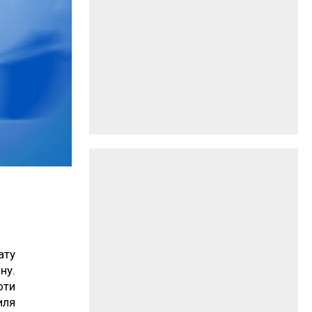
ату
ну.
оти
иля