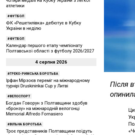
чотири медалі на Кубку України з легкої
атлетики
ФУТБОЛ
ФК «Решетилівка» дебютує в Кубку
України в неділю
ФУТБОЛ
Календар першого етапу чемпіонату
Полтавської області з футболу 2026/2027
4 серпня 2026
ГРЕКО-РИМСЬКА БОРОТЬБА
Ірфан Мірзоєв переміг на міжнародному
Після в
турнірі Druskininkai Cup у Литві
опинил
ВЕЛОСПОРТ
Богдан Говорун з Полтавщини здобув
«бронзу» на міжнародній велогонці
Ци
Memorial Alfredo Fornasiero
Ук
По
ВІЛЬНА БОРОТЬБА
«Ч
Троє представників Полтавщини поїдуть