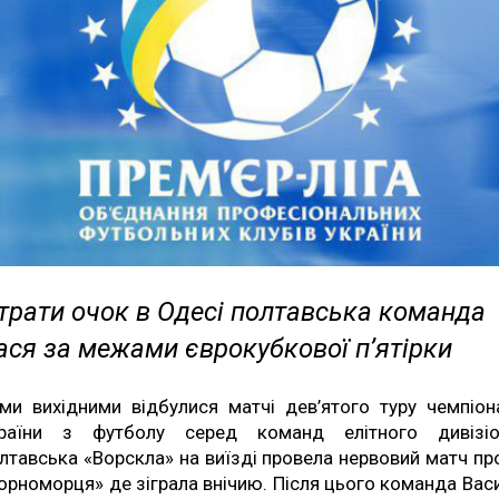
трати очок в Одесі полтавська команда
ася за межами єврокубкової п’ятірки
ми вихідними відбулися матчі дев’ятого туру чемпіон
раїни з футболу серед команд елітного дивізіо
лтавська «Ворскла» на виїзді провела нервовий матч пр
орноморця» де зіграла внічию. Після цього команда Вас