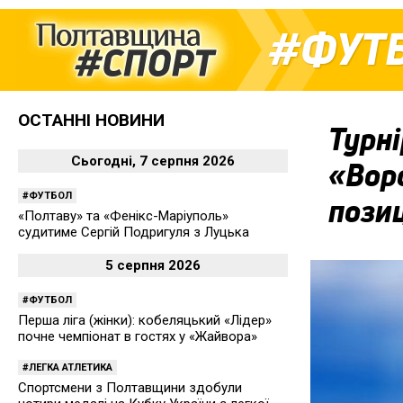
ФУТ
ОСТАННІ НОВИНИ
Турні
Сьогодні, 7 серпня 2026
«Вор
ФУТБОЛ
пози
«Полтаву» та «Фенікс-Маріуполь»
судитиме Сергій Подригуля з Луцька
5 серпня 2026
ФУТБОЛ
Перша ліга (жінки): кобеляцький «Лідер»
почне чемпіонат в гостях у «Жайвора»
ЛЕГКА АТЛЕТИКА
Спортсмени з Полтавщини здобули