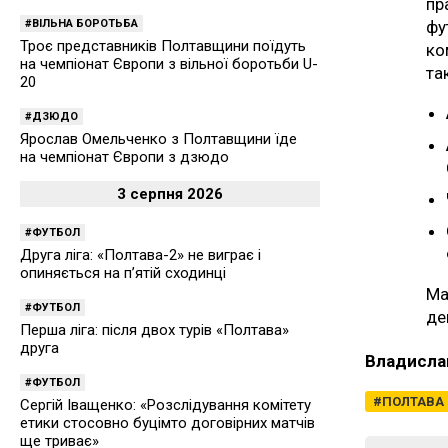
пр
ВІЛЬНА БОРОТЬБА
фу
Троє представників Полтавщини поїдуть
ко
на чемпіонат Європи з вільної боротьби U-
та
20
ДЗЮДО
Ярослав Омельченко з Полтавщини їде
на чемпіонат Європи з дзюдо
3 серпня 2026
ФУТБОЛ
Друга ліга: «Полтава-2» не виграє і
опиняється на п’ятій сходинці
Ма
ФУТБОЛ
де
Перша ліга: після двох турів «Полтава»
друга
Владисла
ФУТБОЛ
ПОЛТАВА
Сергій Іващенко: «Розслідування комітету
етики стосовно буцімто договірних матчів
ще триває»