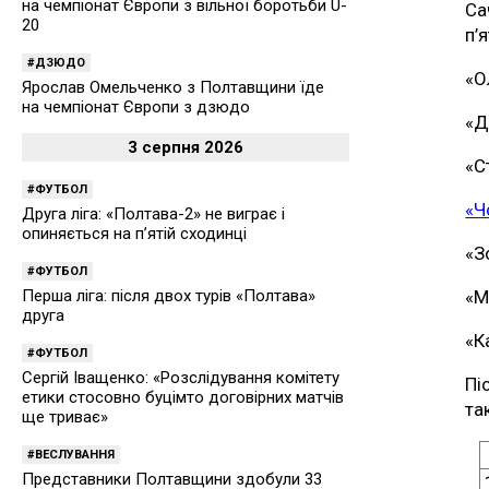
на чемпіонат Європи з вільної боротьби U-
Са
20
п’
ДЗЮДО
«О
Ярослав Омельченко з Полтавщини їде
на чемпіонат Європи з дзюдо
«Д
3 серпня 2026
«С
ФУТБОЛ
«Ч
Друга ліга: «Полтава-2» не виграє і
опиняється на п’ятій сходинці
«З
ФУТБОЛ
«М
Перша ліга: після двох турів «Полтава»
друга
«К
ФУТБОЛ
Сергій Іващенко: «Розслідування комітету
Пі
етики стосовно буцімто договірних матчів
та
ще триває»
ВЕСЛУВАННЯ
Представники Полтавщини здобули 33