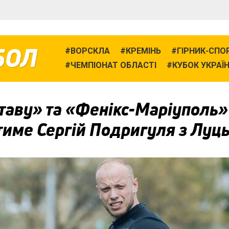
БОЛ
ВОРСКЛА
КРЕМІНЬ
ГІРНИК-СПО
ЧЕМПІОНАТ ОБЛАСТІ
КУБОК УКРАЇ
таву» та «Фенікс-Маріуполь»
тиме Сергій Подригуля з Луц