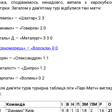
чка, сподіваємось ненадовго, випала з єврокубко
ятірки. Загалом у дев’ятому турі відбулися такі матчі:
лімпік» — «Шахтар» 2:3
инамо» — «Говерла» 2:0
таль» Д — «Металург» З 3:0
орноморець» — «Ворскла» 0:0
оря» — «Олександрія» 1:1
еталіст» — «Дніпро» 1:2
арпати» — «Волинь» 0:2
сля дев’яти турів турнірна таблиця ліги «Парі-Матч» вигля
к:
Команда
І
В
Н
П
ЗМ
ПМ
Р
О
1
"Динамо" Київ
9
8
1
0
18
2
16
2