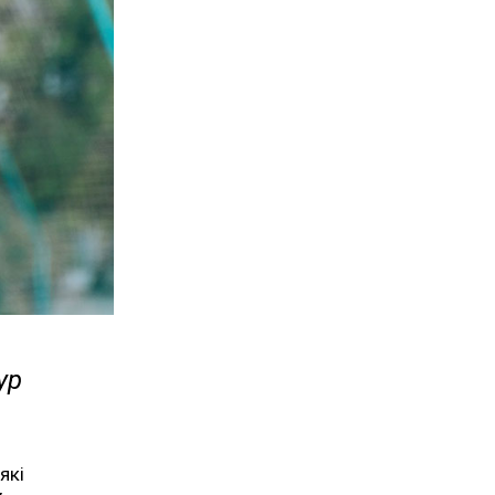
ур
які