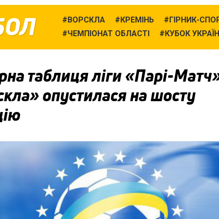
БОЛ
ВОРСКЛА
КРЕМІНЬ
ГІРНИК-СПО
ЧЕМПІОНАТ ОБЛАСТІ
КУБОК УКРАЇ
рна таблиця ліги «Парі-Матч»
скла» опустилася на шосту
цію