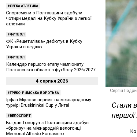
ЛЕГКА АТЛЕТИКА
Спортсмени з Полтавщини здобули
чотири медалі на Кубку України з легкої
атлетики
ФУТБОЛ
ФК «Решетилівка» дебютує в Кубку
України в неділю
ФУТБОЛ
Календар першого етапу чемпіонату
Полтавської області з футболу 2026/2027
4 серпня 2026
Сергій Подри
ГРЕКО-РИМСЬКА БОРОТЬБА
Ірфан Мірзоєв переміг на міжнародному
Стали в
турнірі Druskininkai Cup у Литві
першої 
ВЕЛОСПОРТ
Богдан Говорун з Полтавщини здобув
«бронзу» на міжнародній велогонці
Ко
Memorial Alfredo Fornasiero