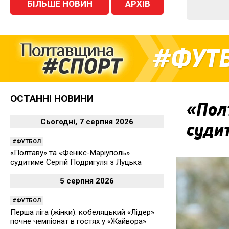
БІЛЬШЕ НОВИН
АРХІВ
ФУТ
ОСТАННІ НОВИНИ
«Пол
Сьогодні, 7 серпня 2026
суди
ФУТБОЛ
«Полтаву» та «Фенікс-Маріуполь»
судитиме Сергій Подригуля з Луцька
5 серпня 2026
ФУТБОЛ
Перша ліга (жінки): кобеляцький «Лідер»
почне чемпіонат в гостях у «Жайвора»