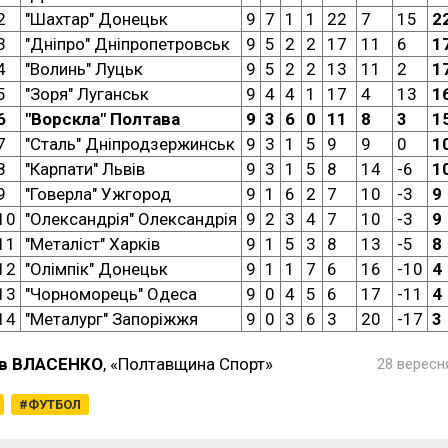
2
"Шахтар" Донецьк
9
7
1
1
22
7
15
2
3
"Дніпро" Дніпропетровськ
9
5
2
2
17
11
6
1
4
"Волинь" Луцьк
9
5
2
2
13
11
2
1
5
"Зоря" Луганськ
9
4
4
1
17
4
13
1
6
"Ворскла" Полтава
9
3
6
0
11
8
3
1
7
"Сталь" Дніпродзержинськ
9
3
1
5
9
9
0
1
8
"Карпати" Львів
9
3
1
5
8
14
-6
1
9
"Говерла" Ужгород
9
1
6
2
7
10
-3
9
10
"Олександрія" Олександрія
9
2
3
4
7
10
-3
9
11
"Металіст" Харків
9
1
5
3
8
13
-5
8
12
"Олімпік" Донецьк
9
1
1
7
6
16
-10
4
13
"Чорноморець" Одеса
9
0
4
5
6
17
-11
4
14
"Металург" Запоріжжя
9
0
3
6
3
20
-17
3
в ВЛАСЕНКО
, «Полтавщина Спорт»
28 вересня
ФУТБОЛ