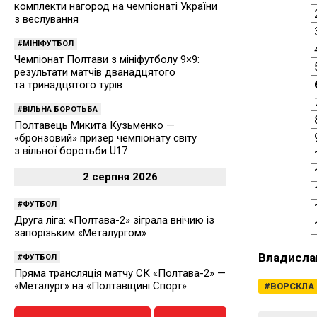
комплекти нагород на чемпіонаті України
з веслування
МІНІФУТБОЛ
Чемпіонат Полтави з мініфутболу 9×9:
результати матчів дванадцятого
та тринадцятого турів
ВІЛЬНА БОРОТЬБА
Полтавець Микита Кузьменко —
«бронзовий» призер чемпіонату світу
з вільної боротьби U17
2 серпня 2026
ФУТБОЛ
Друга ліга: «Полтава-2» зіграла внічию із
запорізьким «Металургом»
Владисла
ФУТБОЛ
Пряма трансляція матчу СК «Полтава-2» —
«Металург» на «Полтавщині Спорт»
ВОРСКЛА