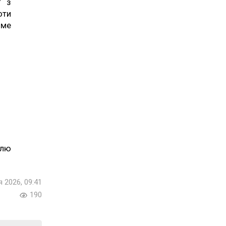
У з
оти
име
ілю
я 2026, 09:41
190