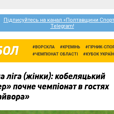
Підписуйтесь на канал «Полтавщини Спорт
Telegram!
БОЛ
ВОРСКЛА
КРЕМІНЬ
ГІРНИК-СПО
ЧЕМПІОНАТ ОБЛАСТІ
КУБОК УКРАЇ
 ліга (жінки): кобеляцький
р» почне чемпіонат в гостях
айвора»