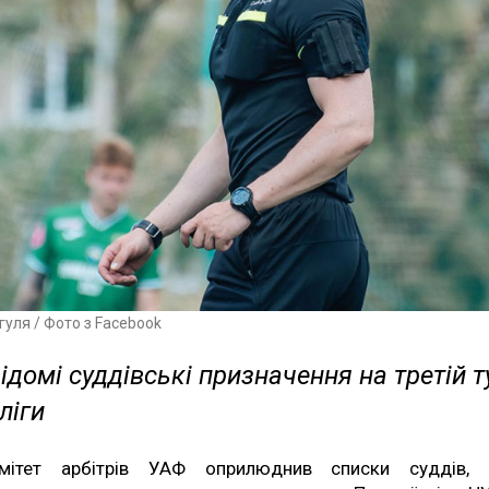
гуля / Фото з Facebook
ідомі суддівські призначення на третій т
ліги
мітет арбітрів УАФ оприлюднив списки суддів, 