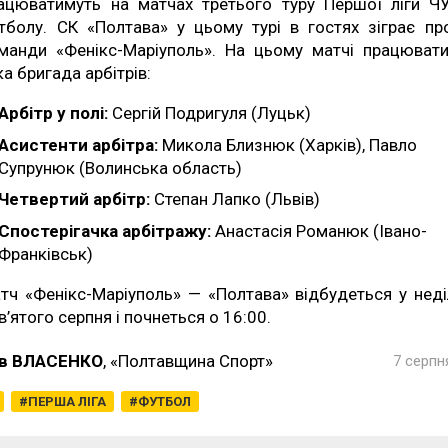
ацюватимуть на матчах третього туру Першої ліги Ч
тболу. СК «Полтава» у цьому турі в гостях зіграє пр
манди «Фенікс-Маріуполь». На цьому матчі працюват
ка бригада арбітрів:
Арбітр у полі:
Сергій Подригуля (Луцьк)
Асистенти арбітра:
Микола Близнюк (Харків), Павло
Супрунюк (Волинська область)
Четвертий арбітр:
Степан Лапко (Львів)
Спостерігачка арбітражу:
Анастасія Романюк (Івано-
Франківськ)
тч «Фенікс-Маріуполь» — «Полтава» відбудеться у нед
в’ятого серпня і почнеться о 16:00.
в ВЛАСЕНКО
, «Полтавщина Спорт»
7 серпн
ПЕРША ЛІГА
ФУТБОЛ