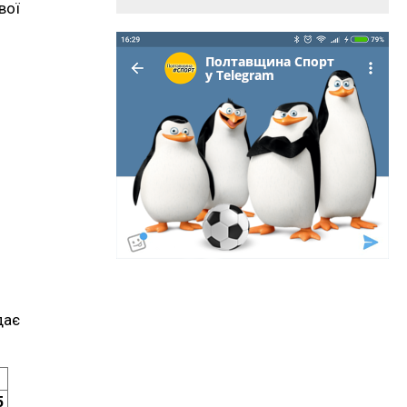
вої
дає
5