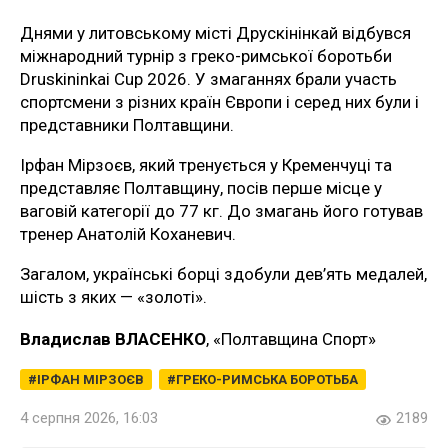
Днями у литовському місті Друскінінкай відбувся
міжнародний турнір з греко-римської боротьби
Druskininkai Cup 2026. У змаганнях брали участь
спортсмени з різних країн Європи і серед них були і
представники Полтавщини.
Ірфан Мірзоєв, який тренується у Кременчуці та
представляє Полтавщину, посів перше місце у
ваговій категорії до 77 кг. До змагань його готував
тренер Анатолій Коханевич.
Загалом, українські борці здобули дев’ять медалей,
шість з яких — «золоті».
Владислав ВЛАСЕНКО
, «Полтавщина Спорт»
ІРФАН МІРЗОЄВ
ГРЕКО-РИМСЬКА БОРОТЬБА
4 серпня 2026, 16:03
2189