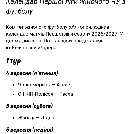
Календар Першої ліги жіночого ЧУ з
футболу
Комітет жіночого футболу УАФ оприлюднив
календар матчів Першої ліги сезону 2026/2027. У
цьому дивізіоні Полтавщину представляє
кобеляцький «Лідер».
1 тур
4 вересня (п’ятниця)
Чорноморець — Атекс
ОФКІП-Полісся — Тесла
5 вересня (субота)
Жайвір — Лідер
6 вересня (неділя)