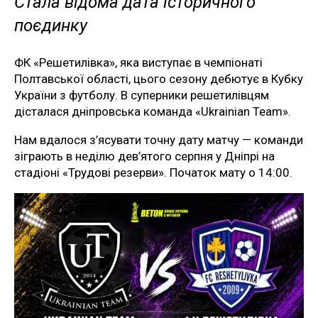
Стала відома дата історичного
поєдинку
ФК «Решетилівка», яка виступає в чемпіонаті
Полтавської області, цього сезону дебютує в Кубку
України з футболу. В суперники решетилівцям
дісталася дніпровська команда «Ukrainian Team».
Нам вдалося з’ясувати точну дату матчу — команди
зіграють в неділю дев’ятого серпня у Дніпрі на
стадіоні «Трудові резерви». Початок мату о 14:00.