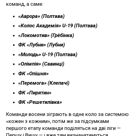
команд, а саме:
«Аврора» (Полтава)
«Колос Академія» U-19 (Полтава)
«Локомотив» (Грёбінка)
ФК «Лубни» (Лубни)
«Молодь» U-19 (Полтава)
«Олімпія» (Савинці)
ФК «Опішня»
«Перемога» (Клепачі)
ФК «Пирятин»
ФК «Решетилівка»
Команди восени зіграють в одне коло за системою
«кожен з кожним», потім же за підсумками
першого етапу команди поділяться на дві ліги —
Першу і Вищу — і вже там визначатимуться