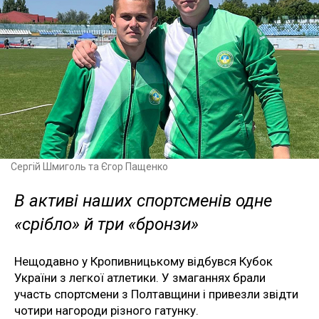
Сергій Шмиголь та Єгор Пащенко
В активі наших спортсменів одне
«срібло» й три «бронзи»
Нещодавно у Кропивницькому відбувся Кубок
України з легкої атлетики. У змаганнях брали
участь спортсмени з Полтавщини і привезли звідти
чотири нагороди різного гатунку.