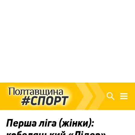
Перша ліга (жінки):
кобеляцький «Лідер»