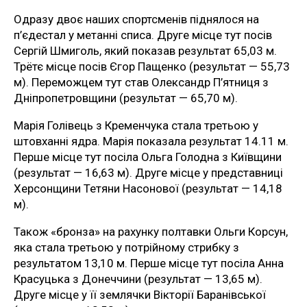
Одразу двоє наших спортсменів піднялося на
п’єдестал у метанні списа. Друге місце тут посів
Сергій Шмиголь, який показав результат 65,03 м.
Трётє місце посів Єгор Пащенко (результат — 55,73
м). Переможцем тут став Олександр П’ятниця з
Дніпропетровщини (результат — 65,70 м).
Марія Голівець з Кременчука стала третьою у
штовханні ядра. Марія показала результат 14.11 м.
Перше місце тут посіла Ольга Голодна з Київщини
(результат — 16,63 м). Друге місце у представниці
Херсонщини Тетяни Насонової (результат — 14,18
м).
Також «бронза» на рахунку полтавки Ольги Корсун,
яка стала третьою у потрійному стрибку з
результатом 13,10 м. Перше місце тут посіла Анна
Красуцька з Донеччини (результат — 13,65 м).
Друге місце у її землячки Вікторії Баранівської