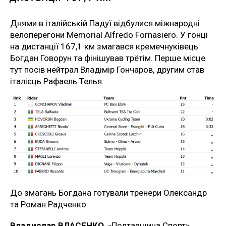
Днями в італійській Падуї відбулися міжнародні
велоперегони Memorial Alfredo Fornasiero. У гонці
на дистанції 167,1 км змагався кремечнуківець
Богдан Говорун та фінішував трётім. Перше місце
тут посів нейтрал Владімір Гончаров, другим став
італієць Рафаель Телья.
До змагань Богдана готували тренери Олександр
та Роман Радченко.
Владислав ВЛАСЕНКО
, «Полтавщина Спорт»