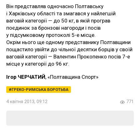
Він представляв одночасно Полтавську
і Харківську області та змагався у найлегшій
ваговій категорії — до 50 кг, в якій програв
поєдинок за бронзові нагороди і посів
у підсумковому протоколі 5-е місце.
Окрім нього ще одному представнику Полтавщини
пощастило увійти до чільної десятки борців у своїй
ваговій категорії — Валентин Прокопенко посів 7-е
місце у категорії до 96 кг.
Ігор ЧЕРЧАТИЙ
, «Полтавщина Спорт»
ГРЕКО-РИМСЬКА БОРОТЬБА
4 квітня 2013, 09:12
771