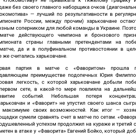
 «Локомотиву» не привыкать к тяжелому графику и
даже без своего главного наборщика очков (диагональ
окомотива» — лучший по результативности в регуляр
мпионате России, между прочим) харьковчане остаю
озным соперником для любой команды в Украине. Поэт
матче действующего чемпиона и бронзового приз
мпионата страны главными претендентами на поб
матче, да и в полуфинальном противостоянии в цел
е же считались харьковчане.
рвая партия в матче с «Фаворитом» прошла 
давляющем преимуществе подопечных Юрия Филиппо
ровая легкость, с которой харьковчане добыли поб
первом сете, в какой-то мере повлияла на дальней
звитие событий. Небольшая потеря концентра
харьковчан и «Фаворит» не упустил своего шанса сыгр
 максимуме своих возможностей. Как итог — хозя
ощадки сумели сравнять счет в матче по сетам. «Фавор
одушевленный успехом продолжил на кураже и третий с
метен в атаке у «Фаворита» Евгений Бойко, который до