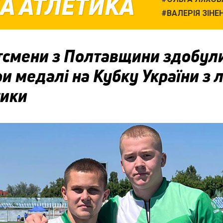
А АТЛЕТИКА
ВАЛЕРІЯ ЗІНЕ
тсмени з Полтавщини здобул
и медалі на Кубку України з л
тики