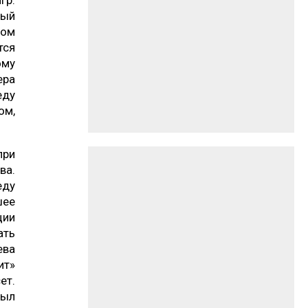
гр.
ный
ном
тся
ому
ера
еду
ом,
при
ва.
еду
шее
ции
ать
ева
ит»
ет.
был