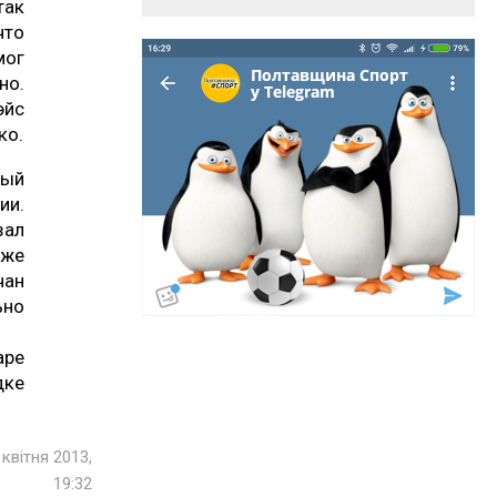
так
что
мог
но.
эйс
ко.
тый
ии.
зал
же
чан
ьно
аре
ке
 квітня 2013,
19:32