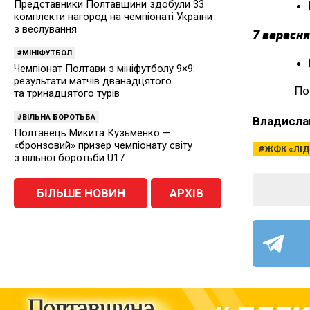
Представники Полтавщини здобули 33
комплекти нагород на чемпіонаті України
з веслування
7 вересня
МІНІФУТБОЛ
Чемпіонат Полтави з мініфутболу 9×9:
результати матчів дванадцятого
По
та тринадцятого турів
ВІЛЬНА БОРОТЬБА
Владисла
Полтавець Микита Кузьменко —
«бронзовий» призер чемпіонату світу
ЖФК «ЛІД
з вільної боротьби U17
БІЛЬШЕ НОВИН
АРХІВ