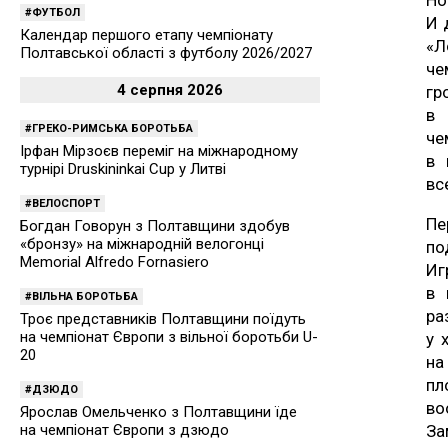
Но
ФУТБОЛ
И 
Календар першого етапу чемпіонату
«Л
Полтавської області з футболу 2026/2027
че
4 серпня 2026
гр
в 
ГРЕКО-РИМСЬКА БОРОТЬБА
че
Ірфан Мірзоєв переміг на міжнародному
в 
турнірі Druskininkai Cup у Литві
вс
ВЕЛОСПОРТ
Пе
Богдан Говорун з Полтавщини здобув
«бронзу» на міжнародній велогонці
по
Memorial Alfredo Fornasiero
Иг
в 
ВІЛЬНА БОРОТЬБА
ра
Троє представників Полтавщини поїдуть
на чемпіонат Європи з вільної боротьби U-
у 
20
на
пл
ДЗЮДО
во
Ярослав Омельченко з Полтавщини їде
на чемпіонат Європи з дзюдо
За