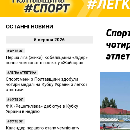
ЛЕГК
ОСТАННІ НОВИНИ
Спор
5 серпня 2026
чотир
ФУТБОЛ
атле
Перша ліга (жінки): кобеляцький «Лідер»
почне чемпіонат в гостях у «Жайвора»
ЛЕГКА АТЛЕТИКА
Спортсмени з Полтавщини здобули
чотири медалі на Кубку України з легкої
атлетики
ФУТБОЛ
ФК «Решетилівка» дебютує в Кубку
України в неділю
ФУТБОЛ
Календар першого етапу чемпіонату