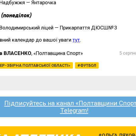
Надбужжя — Янтарочка
 (понеділок)
Володимирський ліцей — Прикарпаття ДЮСШ№ 3
вний календар до вашої уваги
тут
.
в ВЛАСЕНКО
, «Полтавщина Спорт»
5 серпн
ЕР-ЗБІРНА ПОЛТАВСЬКОЇ ОБЛАСТІ»
ФУТБОЛ
Підписуйтесь на канал «Полтавщини Спорт
Telegram!
ОЛЬГА ЛЯХОВ