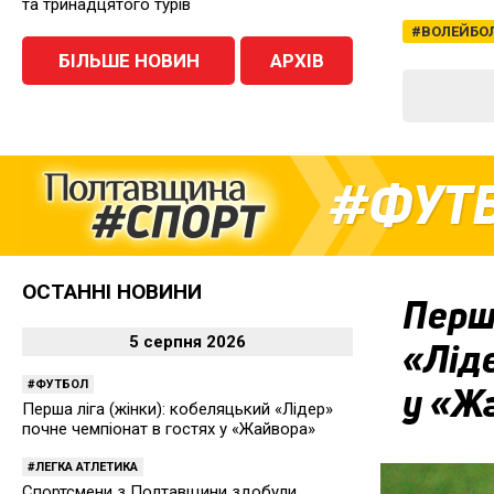
та тринадцятого турів
ВОЛЕЙБО
БІЛЬШЕ НОВИН
АРХІВ
ФУТ
ОСТАННІ НОВИНИ
Перша
5 серпня 2026
«Ліде
ФУТБОЛ
у «Ж
Перша ліга (жінки): кобеляцький «Лідер»
почне чемпіонат в гостях у «Жайвора»
ЛЕГКА АТЛЕТИКА
Спортсмени з Полтавщини здобули