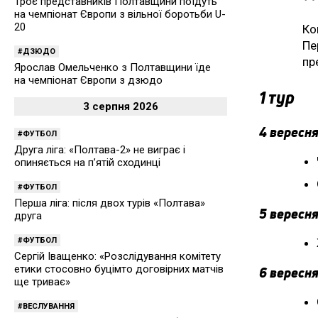
Троє представників Полтавщини поїдуть
на чемпіонат Європи з вільної боротьби U-
20
Ко
Пе
ДЗЮДО
пр
Ярослав Омельченко з Полтавщини їде
на чемпіонат Європи з дзюдо
1 тур
3 серпня 2026
4 вересня
ФУТБОЛ
Друга ліга: «Полтава-2» не виграє і
опиняється на п’ятій сходинці
ФУТБОЛ
Перша ліга: після двох турів «Полтава»
5 вересня
друга
ФУТБОЛ
Сергій Іващенко: «Розслідування комітету
етики стосовно буцімто договірних матчів
6 вересня
ще триває»
ВЕСЛУВАННЯ