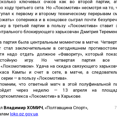
сколько ключевых очков как во второй партии, а
по ходу третьего сета. Но «Локомотив» несмотря на то, 
тупал к первому и второму техническому перерывам с
ожать» соперника и в концовке сыграл почти безупреч
чку в третьей партии в пользу «Локомотива» ставит 
нтрального блокирующего харьковчан Дмитрия Теремен
а партия была центральным моментом в матче. Четвер
т стал заключительным в сегодняшнем противостоян
тя надо отдать должное «Фавориту», который пока
остойную игру. Но четвертая партия все 
 «Локомотивом». Удача на скидка связующего харьков
каса Кампы и счет в сете, в матче, а следовател
в серии — в пользу «Локомотива».
помним, что ответный матч в этой полуфинальной п
ройдет через неделю — 13 апреля на площад
орткомплекса «Локомотив» в Харькове.
ил
Владимир ХОМИЧ
, «Полтавщина Спорт»,
7
иалам
loko.pz.gov.ua
.