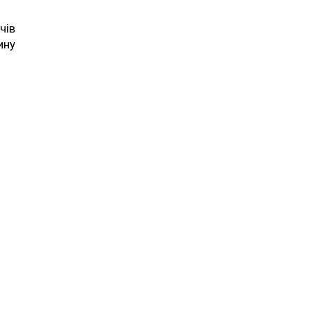
чів
ину