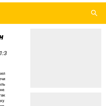
н
1:3
шел
ечи
оль
не.
так
ку.