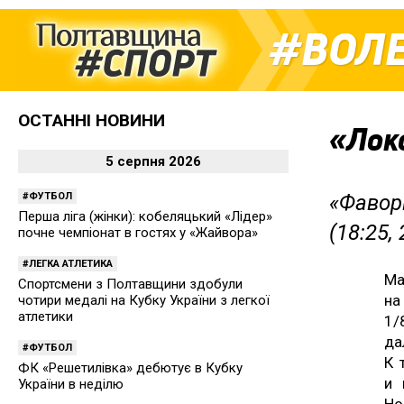
ВОЛ
ОСТАННІ НОВИНИ
«Лок
5 серпня 2026
ФУТБОЛ
«Фавор
Перша ліга (жінки): кобеляцький «Лідер»
(18:25, 
почне чемпіонат в гостях у «Жайвора»
ЛЕГКА АТЛЕТИКА
Ма
Спортсмени з Полтавщини здобули
на
чотири медалі на Кубку України з легкої
атлетики
1/
да
ФУТБОЛ
К 
ФК «Решетилівка» дебютує в Кубку
и 
України в неділю