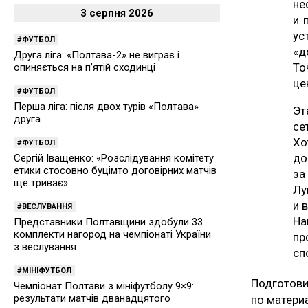
не
3 серпня 2026
и 
ус
ФУТБОЛ
«д
Друга ліга: «Полтава-2» не виграє і
То
опиняється на п’ятій сходинці
це
ФУТБОЛ
Перша ліга: після двох турів «Полтава»
Эт
друга
се
Хо
ФУТБОЛ
д
Сергій Іващенко: «Розслідування комітету
етики стосовно буцімто договірних матчів
за
ще триває»
Лу
и 
ВЕСЛУВАННЯ
На
Представники Полтавщини здобули 33
комплекти нагород на чемпіонаті України
п
з веслування
сп
МІНІФУТБОЛ
Подготов
Чемпіонат Полтави з мініфутболу 9×9:
результати матчів дванадцятого
по матер