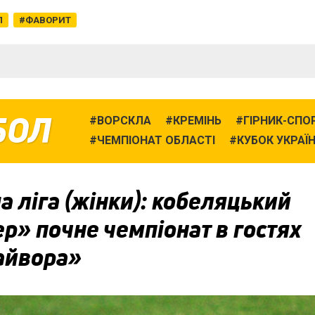
Л
ФАВОРИТ
БОЛ
ВОРСКЛА
КРЕМІНЬ
ГІРНИК-СПО
ЧЕМПІОНАТ ОБЛАСТІ
КУБОК УКРАЇ
 ліга (жінки): кобеляцький
р» почне чемпіонат в гостях
айвора»