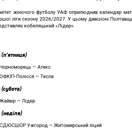
мітет жіночого футболу УАФ оприлюднив календар мат
ршої ліги сезону 2026/2027. У цьому дивізіоні Полтавщ
едставляє кобеляцький «Лідер».
 (п’ятниця)
Чорноморець — Атекс
ОФКІП-Полісся — Тесла
 (субота)
Жайвір — Лідер
 (неділя)
СДЮСШОР Ужгород — Житомирський ліцей