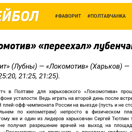
ЕЙБОЛ
ФАВОРИТ
ПОЛТАВЧАНКА
омотив» «переехал» лубенча
ит» (Лубны) — «Локомотив» (Харьков) — 
25:20, 21:25, 21:25).
тч в Полтаве для харьковского «Локомотива» про
 фоне усталости. Ведь играть на второй день после встр
8 плей-офф чемпионата России на выезде (пусть и не ст
льнем по километрам) непросто в физическом пла
тому же и один из лидеров харьковчан Сергей Тютлин 
не получил разрешение врачей на выход на площад