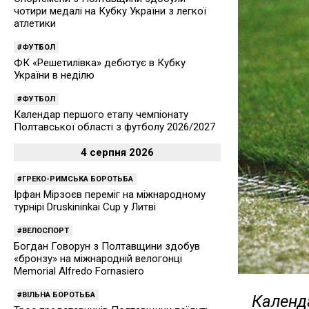
чотири медалі на Кубку України з легкої
атлетики
ФУТБОЛ
ФК «Решетилівка» дебютує в Кубку
України в неділю
ФУТБОЛ
Календар першого етапу чемпіонату
Полтавської області з футболу 2026/2027
4 серпня 2026
ГРЕКО-РИМСЬКА БОРОТЬБА
Ірфан Мірзоєв переміг на міжнародному
турнірі Druskininkai Cup у Литві
ВЕЛОСПОРТ
Богдан Говорун з Полтавщини здобув
«бронзу» на міжнародній велогонці
Memorial Alfredo Fornasiero
ВІЛЬНА БОРОТЬБА
Календа