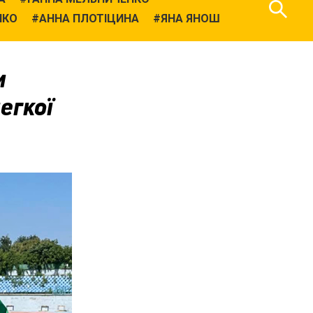
НКО
АННА ПЛОТІЦИНА
ЯНА ЯНОШ
и
егкої