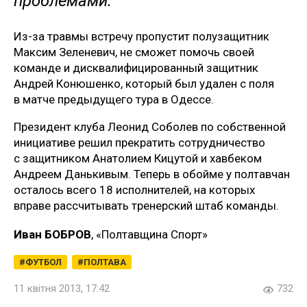
проблемами.
Из-за травмы встречу пропустит полузащитник
Максим Зеленевич, не сможет помочь своей
команде и дисквалифицированный защитник
Андрей Конюшенко, который был удален с поля
в матче предыдущего тура в Одессе.
Президент клуба Леонид Соболев по собственной
инициативе решил прекратить сотрудничество
с защитником Анатолием Кицутой и хавбеком
Андреем Данькивым. Теперь в обойме у полтавчан
осталось всего 18 исполнителей, на которых
вправе рассчитывать тренерский штаб команды.
Иван БОБРОВ
, «Полтавщина Спорт»
ФУТБОЛ
ПОЛТАВА
11 квітня 2013, 17:42
732