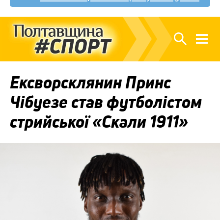
Ексворсклянин Принс
Чібуезе став футболістом
стрийської «Скали 1911»