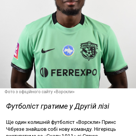
Фото з офіційного сайту «Ворскли»
Футболіст гратиме у Другій лізі
Ще один колишній футболіст «Ворскли» Принс
Чібуезе знайшов собі нову команду. Нігерієць