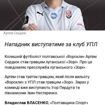
Артем Сердюк
Нападник виступатиме за клуб УПЛ
Колишній футболіст полтавської «Ворскли» Артём
Сердюк став гравцем луганської «Зорі». Про це
повідомляє пресслужба луганського «Зорі».
Артём став трётім гравцем, який після вильоту
«Ворскли» з УПЛ став гравцем «Зорі». Зараз у
команді вже виступають Ігор Пердута та
півзахисник Іван Нестеренко.
Владислав ВЛАСЕНКО
, «Полтавщина Спорт»