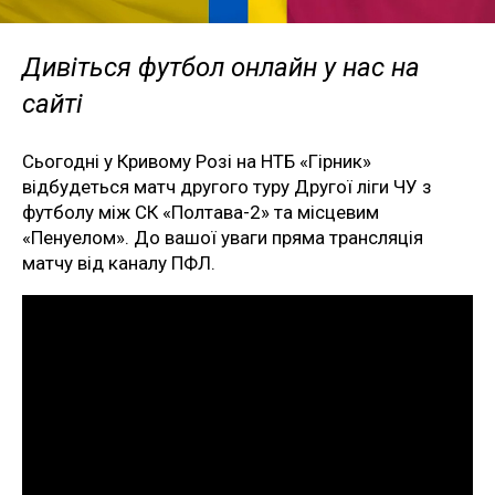
Дивіться футбол онлайн у нас на
сайті
Сьогодні у Кривому Розі на НТБ «Гірник»
відбудеться матч другого туру Другої ліги ЧУ з
футболу між СК «Полтава-2» та місцевим
«Пенуелом». До вашої уваги пряма трансляція
матчу від каналу ПФЛ.