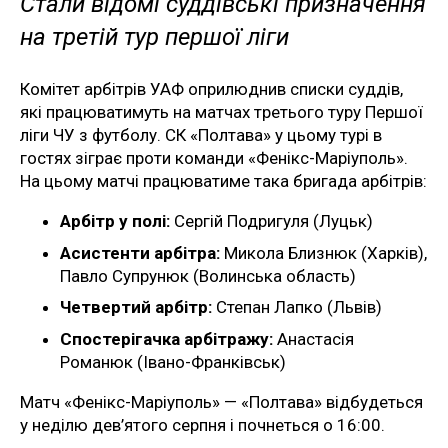
Стали відомі суддівські призначення
на третій тур першої ліги
Комітет арбітрів УАФ оприлюднив списки суддів,
які працюватимуть на матчах третього туру Першої
ліги ЧУ з футболу. СК «Полтава» у цьому турі в
гостях зіграє проти команди «Фенікс-Маріуполь».
На цьому матчі працюватиме така бригада арбітрів:
Арбітр у полі:
Сергій Подригуля (Луцьк)
Асистенти арбітра:
Микола Близнюк (Харків),
Павло Супрунюк (Волинська область)
Четвертий арбітр:
Степан Лапко (Львів)
Спостерігачка арбітражу:
Анастасія
Романюк (Івано-Франківськ)
Матч «Фенікс-Маріуполь» — «Полтава» відбудеться
у неділю дев’ятого серпня і почнеться о 16:00.