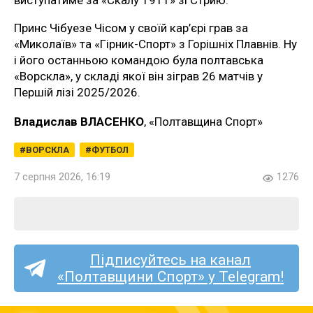
виступатиме за «Скалу 1911» зі Стрию.
Принс Чібуезе Чісом у своїй кар’єрі грав за
«Миколаїв» та «Гірник-Спорт» з Горішніх Плавнів. Ну
і його останньою командою була полтавська
«Ворскла», у складі якої він зіграв 26 матчів у
Першій лізі 2025/2026.
Владислав ВЛАСЕНКО
, «Полтавщина Спорт»
ВОРСКЛА
ФУТБОЛ
7 серпня 2026, 16:19
1276
Підписуйтесь на канал
«Полтавщини Спорт» у Telegram!