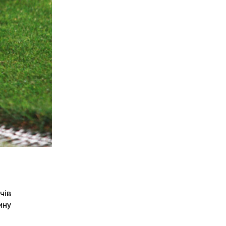
чів
ину