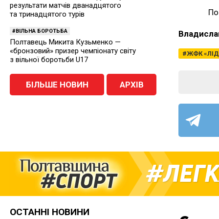
результати матчів дванадцятого
По
та тринадцятого турів
ВІЛЬНА БОРОТЬБА
Владисла
Полтавець Микита Кузьменко —
«бронзовий» призер чемпіонату світу
ЖФК «ЛІД
з вільної боротьби U17
БІЛЬШЕ НОВИН
АРХІВ
ЛЕГК
ОСТАННІ НОВИНИ