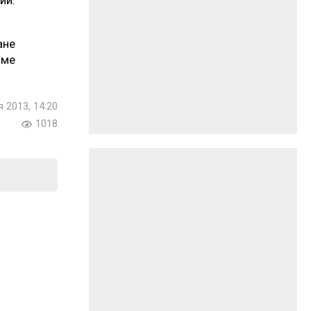
ий.
не
име
я 2013, 14:20
1018