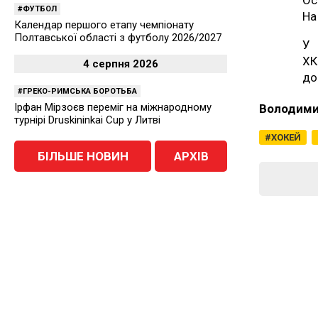
Ос
ФУТБОЛ
На
Календар першого етапу чемпіонату
Полтавської області з футболу 2026/2027
У
ХК
4 серпня 2026
до
ГРЕКО-РИМСЬКА БОРОТЬБА
Ірфан Мірзоєв переміг на міжнародному
Володими
турнірі Druskininkai Cup у Литві
ХОКЕЙ
БІЛЬШЕ НОВИН
АРХІВ