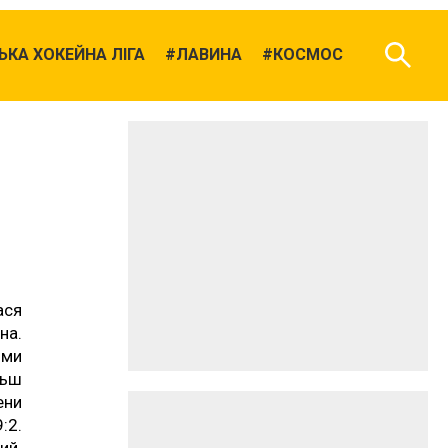
КА ХОКЕЙНА ЛІГА
ЛАВИНА
КОСМОС
ася
на.
ими
льш
ени
:2.