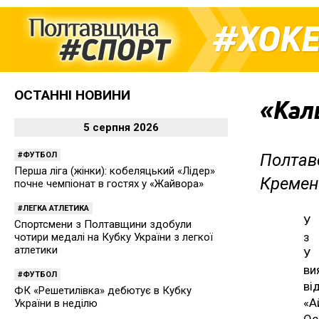
ХОК
ОСТАННІ НОВИНИ
«Кал
5 серпня 2026
ФУТБОЛ
Полтав
Перша ліга (жінки): кобеляцький «Лідер»
Кремен
почне чемпіонат в гостях у «Жайвора»
ЛЕГКА АТЛЕТИКА
У 
Спортсмени з Полтавщини здобули
з 
чотири медалі на Кубку України з легкої
атлетики
У 
ви
ФУТБОЛ
ві
ФК «Решетилівка» дебютує в Кубку
«А
України в неділю