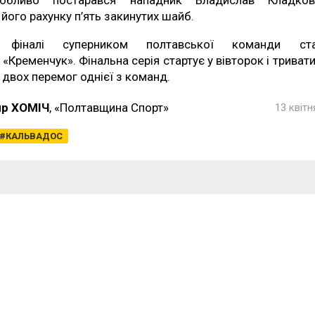
обливо постарався нападник Владислав Кладков
 його рахунку п’ять закинутих шайб.
 фіналі суперником полтавської команди ста
 «Кременчук». Фінальна серія стартує у вівторок і триват
 двох перемог однієї з команд.
р ХОМІЧ
, «Полтавщина Спорт»
13 квітн
КАЛЬВАДОС