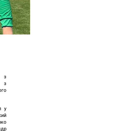
и з
и з
ого
л у
кий
нко
ндр