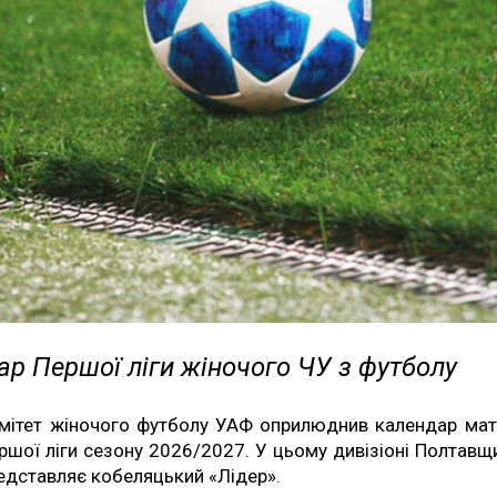
р Першої ліги жіночого ЧУ з футболу
мітет жіночого футболу УАФ оприлюднив календар мат
ршої ліги сезону 2026/2027. У цьому дивізіоні Полтавщ
едставляє кобеляцький «Лідер».