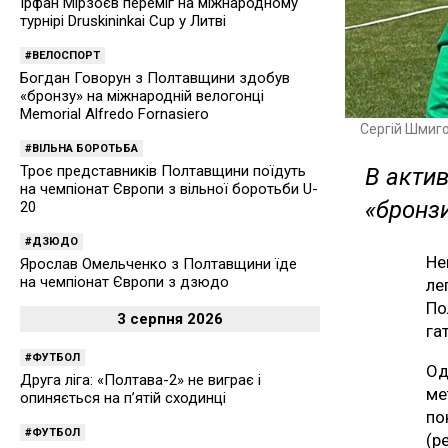
Ірфан Мірзоєв переміг на міжнародному
турнірі Druskininkai Cup у Литві
ВЕЛОСПОРТ
Богдан Говорун з Полтавщини здобув
«бронзу» на міжнародній велогонці
Memorial Alfredo Fornasiero
Сергій Шмиг
ВІЛЬНА БОРОТЬБА
Троє представників Полтавщини поїдуть
В актив
на чемпіонат Європи з вільної боротьби U-
«бронз
20
ДЗЮДО
Не
Ярослав Омельченко з Полтавщини їде
на чемпіонат Європи з дзюдо
ле
По
3 серпня 2026
га
ФУТБОЛ
Од
Друга ліга: «Полтава-2» не виграє і
ме
опиняється на п’ятій сходинці
по
ФУТБОЛ
(р