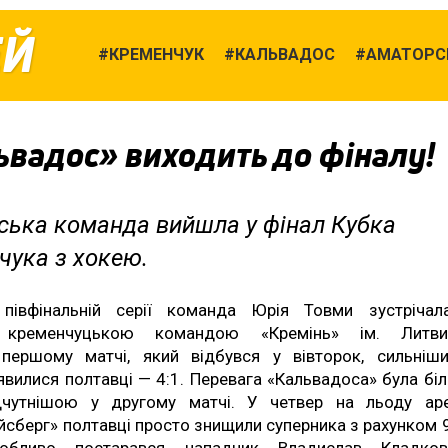
ЕЙ
КРЕМЕНЧУК
КАЛЬВАДОС
АМАТОРСЬ
ьвадос» виходить до фіналу!
ська команда вийшла у фінал Кубка
чука з хокею.
півфінальній серії команда Юрія Товми зустрічал
кременчуцькою командою «Кремінь» ім. Литви
першому матчі, який відбувся у вівторок, сильніш
явилися полтавці — 4:1. Перевага «Кальвадоса» була бі
дчутнішою у другому матчі. У четвер на льоду ар
йсберг» полтавці просто знищили суперника з рахунком 9