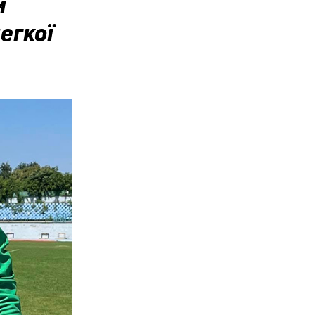
и
егкої