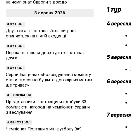
на чемпіонат Європи з дзюдо
1 тур
3 серпня 2026
4 вересня
ФУТБОЛ
Друга ліга: «Полтава-2» не виграє і
опиняється на п’ятій сходинці
ФУТБОЛ
Перша ліга: після двох турів «Полтава»
5 вересня
друга
ФУТБОЛ
Сергій Іващенко: «Розслідування комітету
етики стосовно буцімто договірних матчів
6 вересня
ще триває»
ВЕСЛУВАННЯ
Представники Полтавщини здобули 33
комплекти нагород на чемпіонаті України
з веслування
7 вересня
МІНІФУТБОЛ
Чемпіонат Полтави з мініфутболу 9×9: