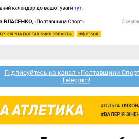
вний календар до вашої уваги
тут
.
в ВЛАСЕНКО
, «Полтавщина Спорт»
5 серпн
ЕР-ЗБІРНА ПОЛТАВСЬКОЇ ОБЛАСТІ»
ФУТБОЛ
Підписуйтесь на канал «Полтавщини Спорт
Telegram!
А АТЛЕТИКА
ОЛЬГА ЛЯХОВ
ВАЛЕРІЯ ЗІНЕ