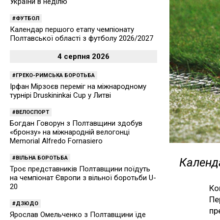
України в неділю
ФУТБОЛ
Календар першого етапу чемпіонату
Полтавської області з футболу 2026/2027
4 серпня 2026
ГРЕКО-РИМСЬКА БОРОТЬБА
Ірфан Мірзоєв переміг на міжнародному
турнірі Druskininkai Cup у Литві
ВЕЛОСПОРТ
Богдан Говорун з Полтавщини здобув
«бронзу» на міжнародній велогонці
Memorial Alfredo Fornasiero
ВІЛЬНА БОРОТЬБА
Календа
Троє представників Полтавщини поїдуть
на чемпіонат Європи з вільної боротьби U-
20
Ко
Пе
ДЗЮДО
пр
Ярослав Омельченко з Полтавщини їде