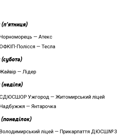
 (п’ятниця)
Чорноморець — Атекс
ОФКІП-Полісся — Тесла
 (субота)
Жайвір — Лідер
 (неділя)
СДЮСШОР Ужгород — Житомирський ліцей
Надбужжя — Янтарочка
 (понеділок)
Володимирський ліцей — Прикарпаття ДЮСШ№ 3