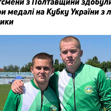
тсмени з Полтавщини здобул
и медалі на Кубку України з л
тики