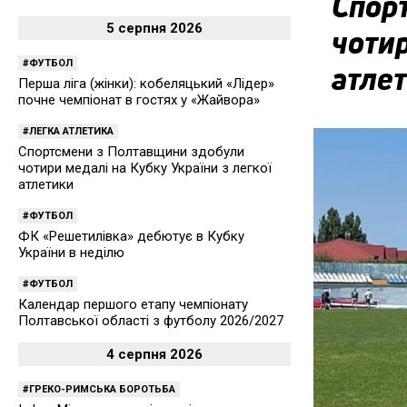
Спор
5 серпня 2026
чотир
ФУТБОЛ
атле
Перша ліга (жінки): кобеляцький «Лідер»
почне чемпіонат в гостях у «Жайвора»
ЛЕГКА АТЛЕТИКА
Спортсмени з Полтавщини здобули
чотири медалі на Кубку України з легкої
атлетики
ФУТБОЛ
ФК «Решетилівка» дебютує в Кубку
України в неділю
ФУТБОЛ
Календар першого етапу чемпіонату
Полтавської області з футболу 2026/2027
4 серпня 2026
ГРЕКО-РИМСЬКА БОРОТЬБА