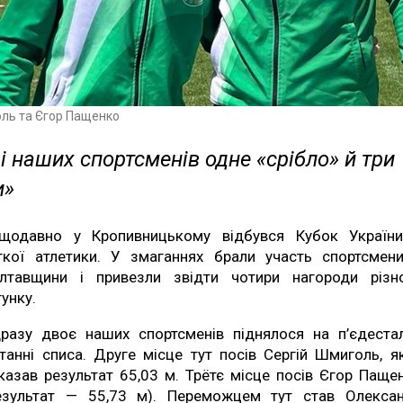
оль та Єгор Пащенко
і наших спортсменів одне «срібло» й три
и»
щодавно у Кропивницькому відбувся Кубок Україн
гкої атлетики. У змаганнях брали участь спортсмен
лтавщини і привезли звідти чотири нагороди різн
тунку.
разу двоє наших спортсменів піднялося на п’єдеста
танні списа. Друге місце тут посів Сергій Шмиголь, я
казав результат 65,03 м. Трётє місце посів Єгор Паще
езультат — 55,73 м). Переможцем тут став Олекса