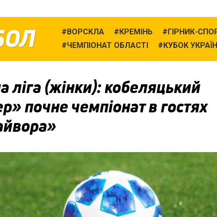
БОЛ
ВОРСКЛА
КРЕМІНЬ
ГІРНИК-СПО
ЧЕМПІОНАТ ОБЛАСТІ
КУБОК УКРАЇ
 ліга (жінки): кобеляцький
р» почне чемпіонат в гостях
айвора»