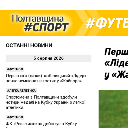
ФУТ
ОСТАННІ НОВИНИ
Перша
5 серпня 2026
«Ліде
ФУТБОЛ
у «Ж
Перша ліга (жінки): кобеляцький «Лідер»
почне чемпіонат в гостях у «Жайвора»
ЛЕГКА АТЛЕТИКА
Спортсмени з Полтавщини здобули
чотири медалі на Кубку України з легкої
атлетики
ФУТБОЛ
ФК «Решетилівка» дебютує в Кубку