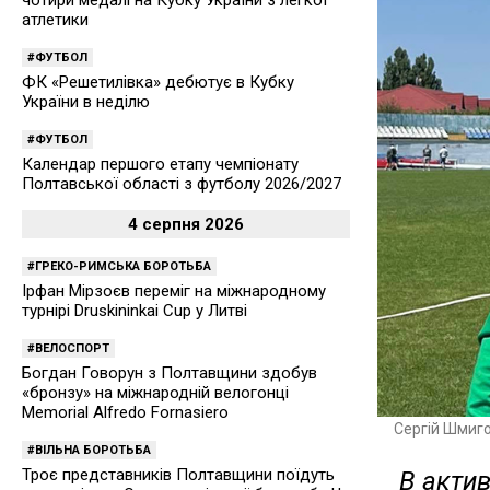
атлетики
ФУТБОЛ
ФК «Решетилівка» дебютує в Кубку
України в неділю
ФУТБОЛ
Календар першого етапу чемпіонату
Полтавської області з футболу 2026/2027
4 серпня 2026
ГРЕКО-РИМСЬКА БОРОТЬБА
Ірфан Мірзоєв переміг на міжнародному
турнірі Druskininkai Cup у Литві
ВЕЛОСПОРТ
Богдан Говорун з Полтавщини здобув
«бронзу» на міжнародній велогонці
Memorial Alfredo Fornasiero
Сергій Шмиг
ВІЛЬНА БОРОТЬБА
Троє представників Полтавщини поїдуть
В актив