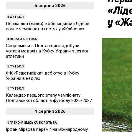
5 серпня 2026
«Ліде
ФУТБОЛ
у «Ж
Перша ліга (жінки): кобеляцький «Лідер»
почне чемпіонат в гостях у «Жайвора»
ЛЕГКА АТЛЕТИКА
Спортсмени з Полтавщини здобули
чотири медалі на Кубку України з легкої
атлетики
ФУТБОЛ
ФК «Решетилівка» дебютує в Кубку
України в неділю
ФУТБОЛ
Календар першого етапу чемпіонату
Полтавської області з футболу 2026/2027
4 серпня 2026
ГРЕКО-РИМСЬКА БОРОТЬБА
Ірфан Мірзоєв переміг на міжнародному