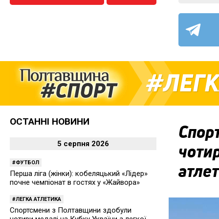
ЛЕГК
ОСТАННІ НОВИНИ
Спор
5 серпня 2026
чотир
ФУТБОЛ
атле
Перша ліга (жінки): кобеляцький «Лідер»
почне чемпіонат в гостях у «Жайвора»
ЛЕГКА АТЛЕТИКА
Спортсмени з Полтавщини здобули
чотири медалі на Кубку України з легкої