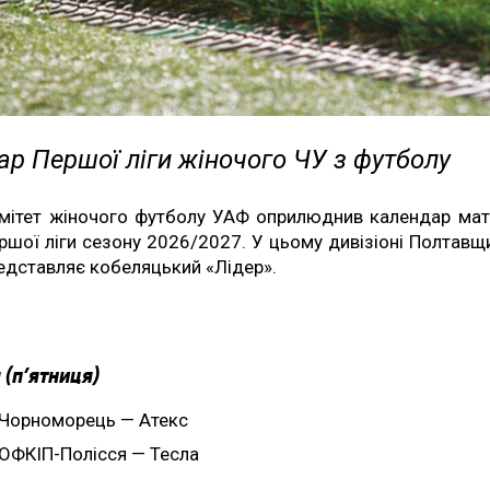
р Першої ліги жіночого ЧУ з футболу
мітет жіночого футболу УАФ оприлюднив календар мат
ршої ліги сезону 2026/2027. У цьому дивізіоні Полтавщ
едставляє кобеляцький «Лідер».
 (п’ятниця)
Чорноморець — Атекс
ОФКІП-Полісся — Тесла