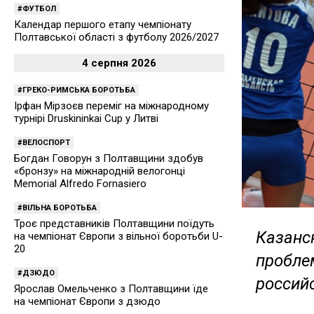
ФУТБОЛ
Календар першого етапу чемпіонату
Полтавської області з футболу 2026/2027
4 серпня 2026
ГРЕКО-РИМСЬКА БОРОТЬБА
Ірфан Мірзоєв переміг на міжнародному
турнірі Druskininkai Cup у Литві
ВЕЛОСПОРТ
Богдан Говорун з Полтавщини здобув
«бронзу» на міжнародній велогонці
Memorial Alfredo Fornasiero
ВІЛЬНА БОРОТЬБА
Троє представників Полтавщини поїдуть
Казанс
на чемпіонат Європи з вільної боротьби U-
20
пробле
ДЗЮДО
россий
Ярослав Омельченко з Полтавщини їде
на чемпіонат Європи з дзюдо