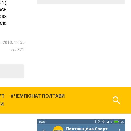
22)
ось
рах
ала
я 2013, 12:55
821
РТ
ЧЕМПІОНАТ ПОЛТАВИ
НИ