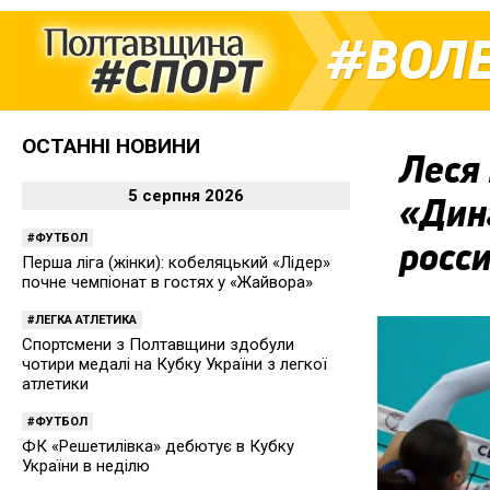
ВОЛ
ОСТАННІ НОВИНИ
Леся 
5 серпня 2026
«Дин
ФУТБОЛ
росс
Перша ліга (жінки): кобеляцький «Лідер»
почне чемпіонат в гостях у «Жайвора»
ЛЕГКА АТЛЕТИКА
Спортсмени з Полтавщини здобули
чотири медалі на Кубку України з легкої
атлетики
ФУТБОЛ
ФК «Решетилівка» дебютує в Кубку
України в неділю