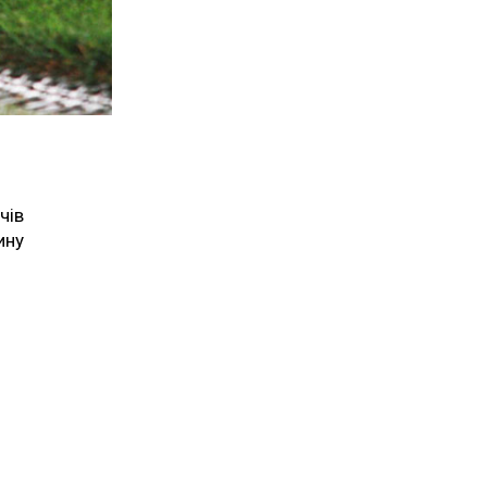
чів
ину