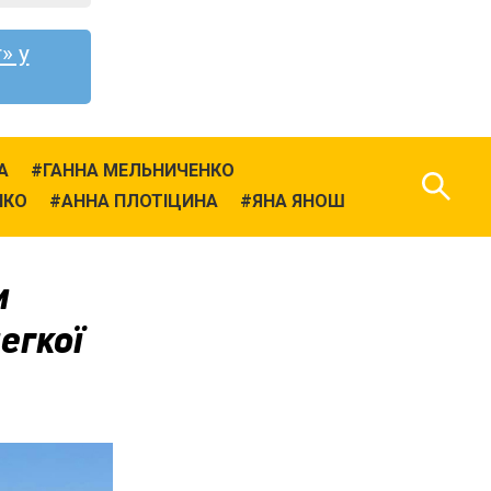
» у
А
ГАННА МЕЛЬНИЧЕНКО
НКО
АННА ПЛОТІЦИНА
ЯНА ЯНОШ
и
егкої