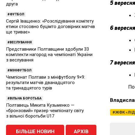
5 вересня
друга
ФУТБОЛ
Сергій Іващенко: «Розслідування комітету
етики стосовно буцімто договірних матчів
6 вересня
ще триває»
ВЕСЛУВАННЯ
Представники Полтавщини здобули 33
комплекти нагород на чемпіонаті України
з веслування
7 вересня
МІНІФУТБОЛ
Чемпіонат Полтави з мініфутболу 9×9:
результати матчів дванадцятого
По
та тринадцятого турів
ВІЛЬНА БОРОТЬБА
Владисла
Полтавець Микита Кузьменко —
«бронзовий» призер чемпіонату світу
ЖФК «ЛІД
з вільної боротьби U17
БІЛЬШЕ НОВИН
АРХІВ