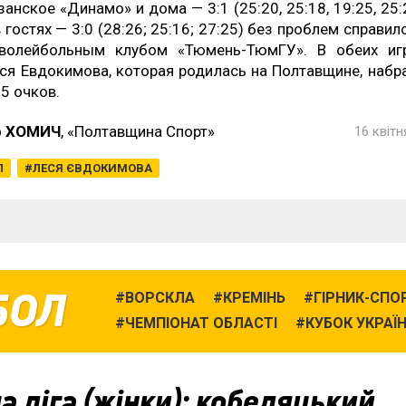
занское «Динамо» и дома — 3:1 (25:20, 25:18, 19:25, 25:
в гостях — 3:0 (28:26; 25:16; 27:25) без проблем справил
волейбольным клубом «Тюмень-ТюмГУ». В обеих иг
ся Евдокимова, которая родилась на Полтавщине, набр
 5 очков.
р ХОМИЧ
, «Полтавщина Спорт»
16 квітн
Л
ЛЕСЯ ЄВДОКИМОВА
БОЛ
ВОРСКЛА
КРЕМІНЬ
ГІРНИК-СПО
ЧЕМПІОНАТ ОБЛАСТІ
КУБОК УКРАЇ
 ліга (жінки): кобеляцький