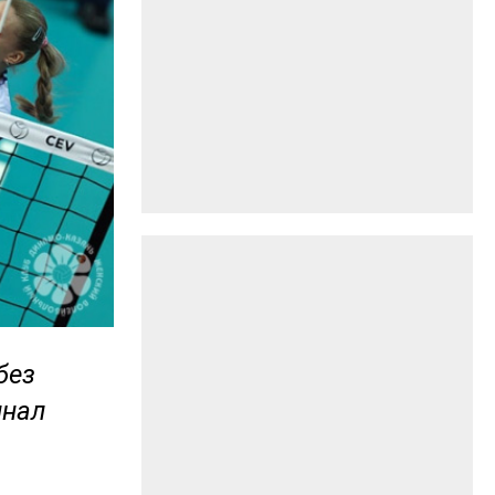
без
инал