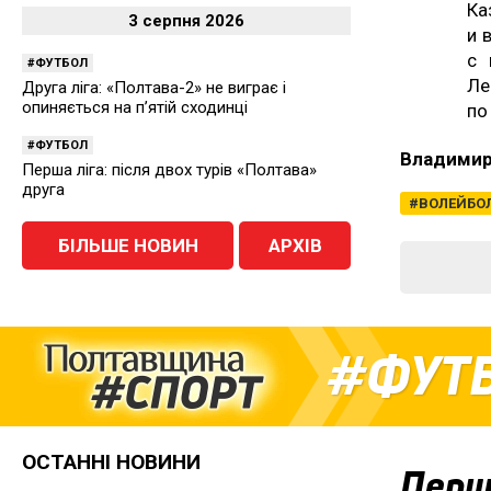
Ка
3 серпня 2026
и 
с 
ФУТБОЛ
Ле
Друга ліга: «Полтава-2» не виграє і
опиняється на п’ятій сходинці
по
ФУТБОЛ
Владими
Перша ліга: після двох турів «Полтава»
друга
ВОЛЕЙБО
БІЛЬШЕ НОВИН
АРХІВ
ФУТ
ОСТАННІ НОВИНИ
Перша