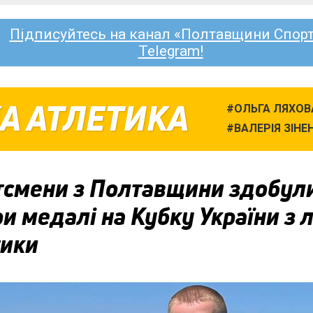
Підписуйтесь на канал «Полтавщини Спорт
Telegram!
А АТЛЕТИКА
ОЛЬГА ЛЯХОВ
ВАЛЕРІЯ ЗІНЕ
тсмени з Полтавщини здобул
и медалі на Кубку України з л
тики