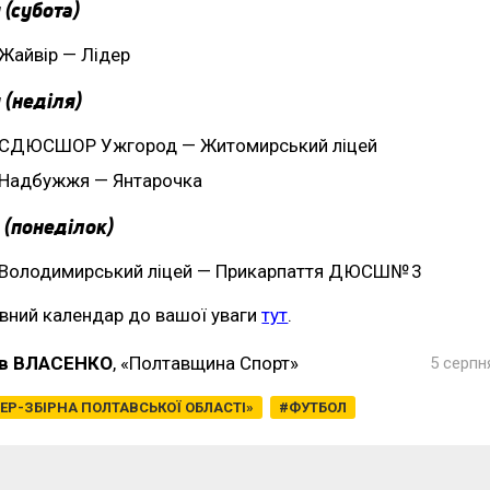
 (субота)
Жайвір — Лідер
 (неділя)
СДЮСШОР Ужгород — Житомирський ліцей
Надбужжя — Янтарочка
 (понеділок)
Володимирський ліцей — Прикарпаття ДЮСШ№ 3
вний календар до вашої уваги
тут
.
в ВЛАСЕНКО
, «Полтавщина Спорт»
5 серпн
ЕР-ЗБІРНА ПОЛТАВСЬКОЇ ОБЛАСТІ»
ФУТБОЛ