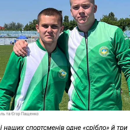
оль та Єгор Пащенко
і наших спортсменів одне «срібло» й три