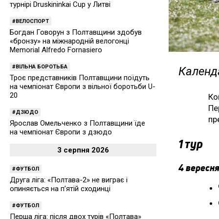
турнірі Druskininkai Cup у Литві
ВЕЛОСПОРТ
Богдан Говорун з Полтавщини здобув
«бронзу» на міжнародній велогонці
Memorial Alfredo Fornasiero
ВІЛЬНА БОРОТЬБА
Календа
Троє представників Полтавщини поїдуть
на чемпіонат Європи з вільної боротьби U-
20
Ко
Пе
ДЗЮДО
пр
Ярослав Омельченко з Полтавщини їде
на чемпіонат Європи з дзюдо
1 тур
3 серпня 2026
4 вересня
ФУТБОЛ
Друга ліга: «Полтава-2» не виграє і
опиняється на п’ятій сходинці
ФУТБОЛ
Перша ліга: після двох турів «Полтава»