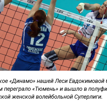
кое «Динамо» нашей Леси Евдокимовой 
м переграло «Тюмень» и вышло в полуф
ской женской волейбольной Суперлиги.