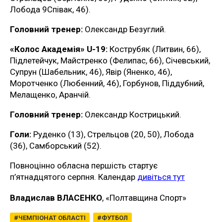
Лобода 9Співак, 46).
Головний тренер:
Олександр Безуглий.
«Колос Академія» U-19:
Кострубяк (Литвин, 66),
Підлетейчук, Майстренко (Фелипас, 66), Січевський,
Супрун (Шабельник, 46), Явір (Яненко, 46),
Моротченко (Любенний, 46), Горбунов, Піддубний,
Мелащенко, Аранчій.
Головний тренер:
Олександр Кострицький.
Голи:
Руденко (13), Стрельцов (20, 50), Лобода
(36), Самборський (52).
Повноцінно обласна першість стартує
п’ятнадцятого серпня. Календар
дивіться тут
Владислав ВЛАСЕНКО
, «Полтавщина Спорт»
ЧЕМПІОНАТ ОБЛАСТІ
ФУТБОЛ