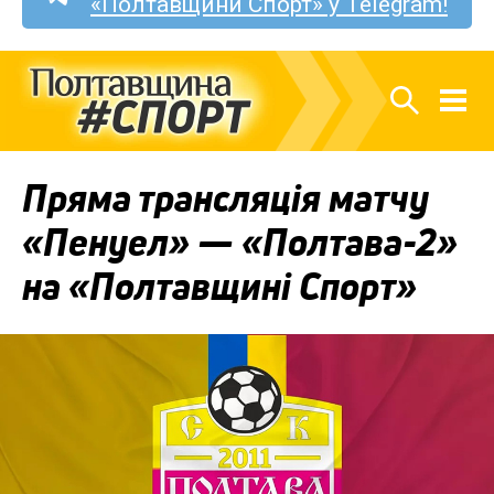
«Полтавщини Спорт» у Telegram!
Пряма трансляція матчу
«Пенуел» — «Полтава-2»
на «Полтавщині Спорт»