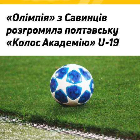
«Олімпія» з Савинців
розгромила полтавську
«Колос Академію» U-19