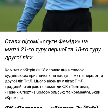
Стали відомі «слуги Феміди» на
матчі 21-го туру першої та 18-го туру
другої ліги
Комітет арбітрів ФФУ оприлюднив список
суддівських призначень на наступні матчі першої та
другої ліг ПФЛ. Цього вікенду у лігах ПФЛ
традиційно зіграють команди ФК «Полтава»,
«Гірник-Спорт» (Комсомольськ) та кременчуцький
«Кремінь».
ФК «Полтава» — «Динамо-2» (Київ)