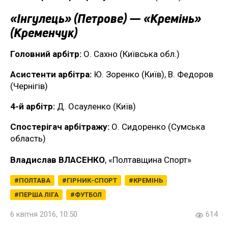
«Інгулець» (Петрове) — «Кремінь»
(Кременчук)
Головний арбітр:
О. Сахно (Київська обл.)
Асистенти арбітра:
Ю. Зоренко (Київ), В. Федоров
(Чернігів)
4-й арбітр:
Д. Осауленко (Київ)
Спостерігач арбітражу:
О. Сидоренко (Сумська
область)
Владислав ВЛАСЕНКО
, «Полтавщина Спорт»
ПОЛТАВА
ГІРНИК-СПОРТ
КРЕМІНЬ
ПЕРША ЛІГА
ФУТБОЛ
6 квітня 2016, 10:50
614