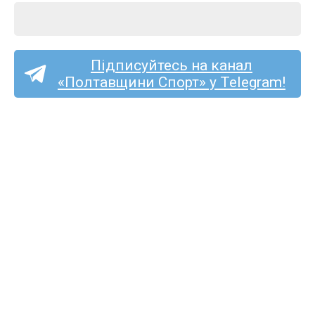
Підписуйтесь на канал
«Полтавщини Спорт» у Telegram!
Ексворсклянин Принс
Чібуезе став футболістом
стрийської «Скали 1911»