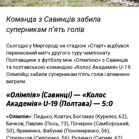
Команда з Савинців забила
суперникам п’ять голів
Сьогодні у Миргороді на стадіоні «Старт» відбувся
перенесений матч другого туру чемпіонату
Полтавщини з футболу між «Олімпією» з Савинців
та полтавською командою «Колос Академія» U-19.
Олімпійці забили суперникам п’ять голів і впевнено
виграли.
«Олімпія» (Савинці) — «Колос
Академія» U-19 (Полтава) — 5:0
«Олімпія»:
Педько, Ковтун, Богомаз (Курелєх, 62),
Бичков, Павлик (Пось, 73), Почернін (Самборський,
50), Яременко, Фабунмі (Пономаренко, 56),
Стрельцов (Сергієнко, 56), Руденко (Ситник, 62),