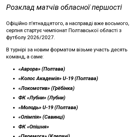
Розклад матчів обласної першості
Офіційно п’ятнадцятого, а насправді вже восьмого,
серпня стартує чемпіонат Полтавської області з
футболу 2026/2027.
В турнірі за новим форматом візьме участь десять
команд, а саме:
«Аврора» (Полтава)
«Колос Академія» U-19 (Полтава)
«Локомотив» (Грёбінка)
ФК «Лубни» (Лубни)
«Молодь» U-19 (Полтава)
«Олімпія» (Савинці)
ФК «Опішня»
«Перемога» (Клепачі)