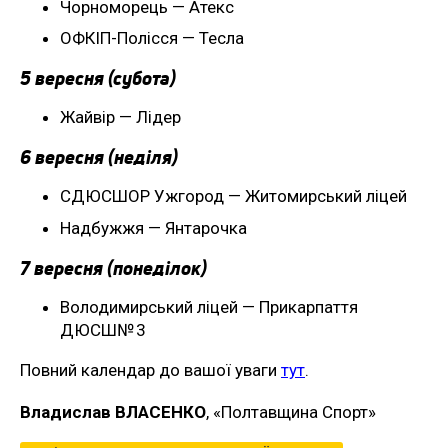
Чорноморець — Атекс
ОФКІП-Полісся — Тесла
5 вересня (субота)
Жайвір — Лідер
6 вересня (неділя)
СДЮСШОР Ужгород — Житомирський ліцей
Надбужжя — Янтарочка
7 вересня (понеділок)
Володимирський ліцей — Прикарпаття
ДЮСШ№ 3
Повний календар до вашої уваги
тут
.
Владислав ВЛАСЕНКО
, «Полтавщина Спорт»