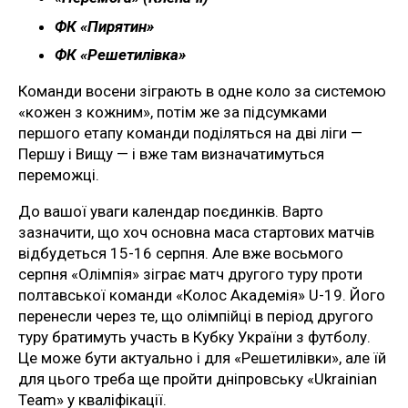
ФК «Пирятин»
ФК «Решетилівка»
Команди восени зіграють в одне коло за системою
«кожен з кожним», потім же за підсумками
першого етапу команди поділяться на дві ліги —
Першу і Вищу — і вже там визначатимуться
переможці.
До вашої уваги календар поєдинків. Варто
зазначити, що хоч основна маса стартових матчів
відбудеться 15-16 серпня. Але вже восьмого
серпня «Олімпія» зіграє матч другого туру проти
полтавської команди «Колос Академія» U-19. Його
перенесли через те, що олімпійці в період другого
туру братимуть участь в Кубку України з футболу.
Це може бути актуально і для «Решетилівки», але їй
для цього треба ще пройти дніпровську «Ukrainian
Team» у кваліфікації.