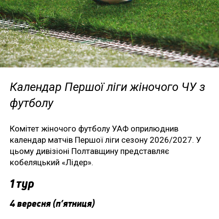
Календар Першої ліги жіночого ЧУ з
футболу
Комітет жіночого футболу УАФ оприлюднив
календар матчів Першої ліги сезону 2026/2027. У
цьому дивізіоні Полтавщину представляє
кобеляцький «Лідер».
1 тур
4 вересня (п’ятниця)