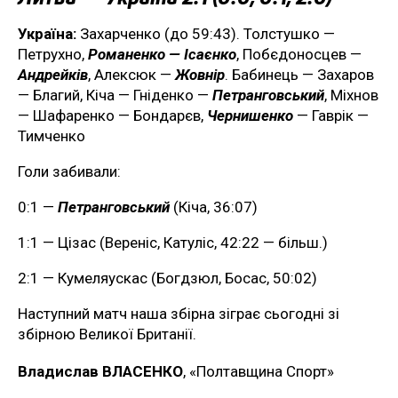
Україна:
Захарченко (до 59:43). Толстушко —
Петрухно,
Романенко — Ісаєнко
, Побєдоносцев —
Андрейків
, Алексюк —
Жовнір
. Бабинець — Захаров
— Благий, Кіча — Гніденко —
Петранговський
, Міхнов
— Шафаренко — Бондарєв,
Чернишенко
— Гаврік —
Тимченко
Голи забивали:
0:1 —
Петранговський
(Кіча, 36:07)
1:1 — Цізас (Вереніс, Катуліс, 42:22 — більш.)
2:1 — Кумеляускас (Богдзюл, Босас, 50:02)
Наступний матч наша збірна зіграє сьогодні зі
збірною Великої Британії.
Владислав ВЛАСЕНКО
, «Полтавщина Спорт»