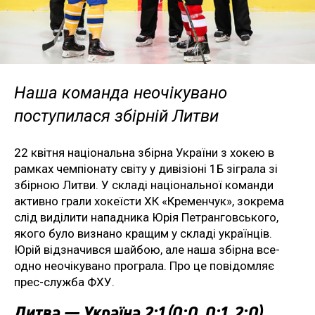
Наша команда неочікувано
поступилася збірній Литви
22 квітня національна збірна України з хокею в
рамках чемпіонату світу у дивізіоні 1Б зіграла зі
збірною Литви. У складі національної команди
активно грали хокеїсти ХК «Кременчук», зокрема
слід виділити нападника Юрія Петранговського,
якого було визнано кращим у складі українців.
Юрій відзначився шайбою, але наша збірна все-
одно неочікувано програла. Про це повідомляє
прес-служба ФХУ.
Литва — Україна 2:1 (0:0, 0:1, 2:0)