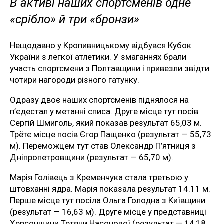
В активі наших спортсменів одне
«срібло» й три «бронзи»
Нещодавно у Кропивницькому відбувся Кубок
України з легкої атлетики. У змаганнях брали
участь спортсмени з Полтавщини і привезли звідти
чотири нагороди різного гатунку.
Одразу двоє наших спортсменів піднялося на
п’єдестал у метанні списа. Друге місце тут посів
Сергій Шмиголь, який показав результат 65,03 м.
Трётє місце посів Єгор Пащенко (результат — 55,73
м). Переможцем тут став Олександр П’ятниця з
Дніпропетровщини (результат — 65,70 м).
Марія Голівець з Кременчука стала третьою у
штовханні ядра. Марія показала результат 14.11 м.
Перше місце тут посіла Ольга Голодна з Київщини
(результат — 16,63 м). Друге місце у представниці
Херсонщини Тетяни Насонової (результат — 14,18