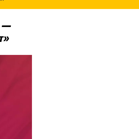
» —
т»