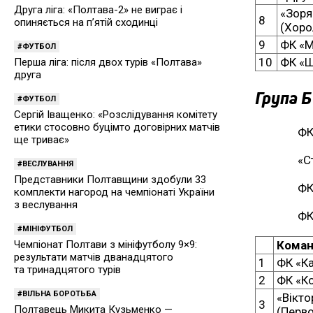
Друга ліга: «Полтава-2» не виграє і
«Зоря
8
опиняється на п’ятій сходинці
(Хоро
9
ФК «М
ФУТБОЛ
10
ФК «
Перша ліга: після двох турів «Полтава»
друга
Група Б
ФУТБОЛ
Сергій Іващенко: «Розслідування комітету
етики стосовно буцімто договірних матчів
ФК
ще триває»
«С
ВЕСЛУВАННЯ
Представники Полтавщини здобули 33
ФК
комплекти нагород на чемпіонаті України
з веслування
ФК
МІНІФУТБОЛ
Кома
Чемпіонат Полтави з мініфутболу 9×9:
результати матчів дванадцятого
1
ФК «Ка
та тринадцятого турів
2
ФК «К
ВІЛЬНА БОРОТЬБА
«Вікто
3
Полтавець Микита Кузьменко —
(Перво