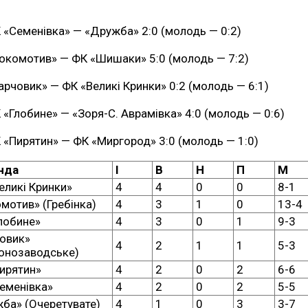
 «Семенівка» — «Дружба» 2:0 (молодь — 0:2)
окомотив» — ФК «Шишаки» 5:0 (молодь — 7:2)
арчовик» — ФК «Великі Кринки» 0:2 (молодь — 6:1)
 «Глобине» — «Зоря-С. Аврамівка» 4:0 (молодь — 0:6)
 «Пирятин» — ФК «Миргород» 3:0 (молодь — 1:0)
нда
І
В
Н
П
М
еликі Кринки»
4
4
0
0
8-1
мотив» (Гребінка)
4
3
1
0
13-4
лобине»
4
3
0
1
9-3
овик»
4
2
1
1
5-3
онозаводське)
ирятин»
4
2
0
2
6-6
еменівка»
4
2
0
2
5-5
ба» (Очеретувате)
4
1
0
3
3-7