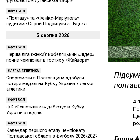
футболістом луганської «Зорі»
ФУТБОЛ
«Полтаву» та «Фенікс-Маріуполь»
судитиме Сергій Подригуля з Луцька
5 серпня 2026
ФУТБОЛ
Перша ліга (жінки): кобеляцький «Лідер»
почне чемпіонат в гостях у «Жайвора»
ЛЕГКА АТЛЕТИКА
Підсумк
Спортсмени з Полтавщини здобули
чотири медалі на Кубку України з легкої
полтав
атлетики
ФУТБОЛ
4-
ФК «Решетилівка» дебютує в Кубку
По
України в неділю
Це
ро
ФУТБОЛ
Календар першого етапу чемпіонату
Полтавської області з футболу 2026/2027
Група А