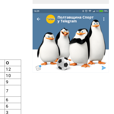
О
12
10
9
7
6
6
3