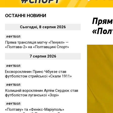
ОСТАННІ НОВИНИ
Прям
Сьогодні, 8 серпня 2026
«Пол
ФУТБОЛ
Пряма трансляція матчу «Пенуел» —
«Полтава-2» на «Полтавщині Спорт»
7 серпня 2026
ФУТБОЛ
Ексворсклянин Принс Чібуезе став
футболістом стрийської «Скали 1911»
ФУТБОЛ
Колишній ворсклянин Артём Сердюк став
футболістом луганської «Зорі»
ФУТБОЛ
«Полтаву» та «Фенікс-Маріуполь»