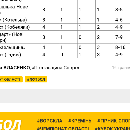
ашівка-Нове
3
1
1
1
8-5
»
 (Котельва)
3
1
1
1
4-6
» (Кобеляки)
4
1
1
2
4-9
арт» (Нові
3
1
0
2
7-9
ри)
озельщина»
4
1
0
3
8-16
» (Гадяч)
4
0
1
3
4-9
в ВЛАСЕНКО
, «Полтавщина Спорт»
16 травн
Т ОБЛАСТІ
ФУТБОЛ
БОЛ
ВОРСКЛА
КРЕМІНЬ
ГІРНИК-СПО
ЧЕМПІОНАТ ОБЛАСТІ
КУБОК УКРАЇ