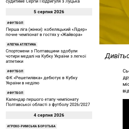
судитиме Сергій Подригуля з Луцька
5 серпня 2026
ФУТБОЛ
Перша ліга (жінки): кобеляцький «Лідер»
почне чемпіонат в гостях у «Жайвора»
ЛЕГКА АТЛЕТИКА
Спортсмени з Полтавщини здобули
Дивітьс
чотири медалі на Кубку України з легкої
атлетики
Сь
ФУТБОЛ
др
ФК «Решетилівка» дебютує в Кубку
України в неділю
мі
ві
ФУТБОЛ
Календар першого етапу чемпіонату
Полтавської області з футболу 2026/2027
4 серпня 2026
ГРЕКО-РИМСЬКА БОРОТЬБА