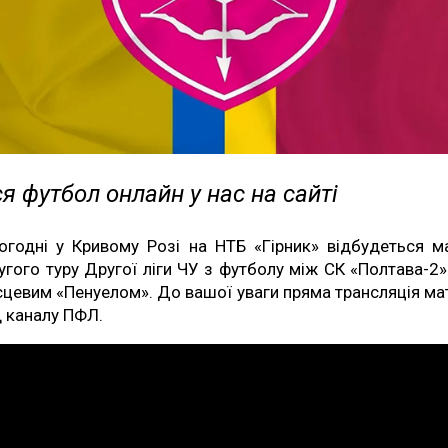
я футбол онлайн у нас на сайті
огодні у Кривому Розі на НТБ «Гірник» відбудеться м
угого туру Другої ліги ЧУ з футболу між СК «Полтава-2»
сцевим «Пенуелом». До вашої уваги пряма трансляція ма
д каналу ПФЛ.