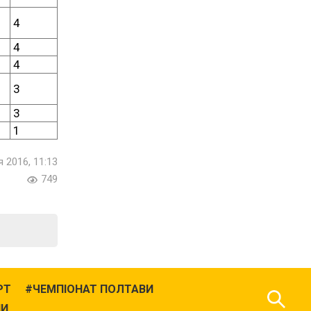
4
4
4
3
3
1
я 2016, 11:13
749
РТ
ЧЕМПІОНАТ ПОЛТАВИ
НИ