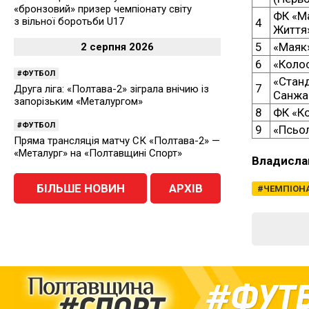
«бронзовий» призер чемпіонату світу
ФК «М
з вільної боротьби U17
4
Життя
5
«Маяк»
2 серпня 2026
6
«Колос
ФУТБОЛ
«Станд
7
Друга ліга: «Полтава-2» зіграла внічию із
Санжа
запорізьким «Металургом»
8
ФК «К
ФУТБОЛ
9
«Псьол
Пряма трансляція матчу СК «Полтава-2» —
«Металург» на «Полтавщині Спорт»
Владисла
БІЛЬШЕ НОВИН
АРХІВ
ЧЕМПІОНА
ФУТ