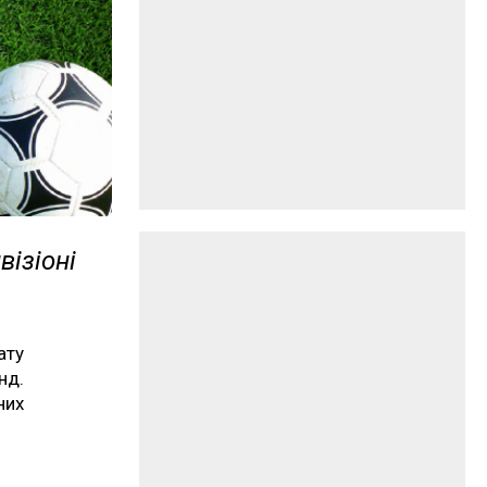
візіоні
ату
нд.
них