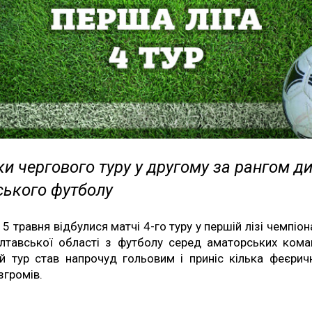
и чергового туру у другому за рангом ди
ського футболу
15 травня відбулися матчі 4-го туру у першій лізі чемпіон
лтавської області з футболу серед аматорських кома
й тур став напрочуд гольовим і приніс кілька феєрич
згромів.