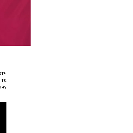
атч
 та
тчу