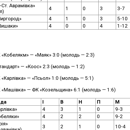
-Ст. Аврамівка»
4
1
0
3
3-7
л)
иргород»
4
1
0
3
5-10
Шишаки»
4
0
0
4
1-12
 «Кобелякм» — «Маяк» 3:0 (молодь — 2:3)
тандарт» — «Коос» 2:3 (молодь — 1:2)
 «Карлівка» — «Псьол» 1:0 (молодь — 5:1)
 «Машівка» — ФК «Козельщина» 6:1 (молодь — 1:6)
нда
І
В
Н
П
М
рлівка»
4
3
1
0
9-3
обеляки»
4
2
2
0
9-2
рія»
3
2
1
0
10-4
званівка)