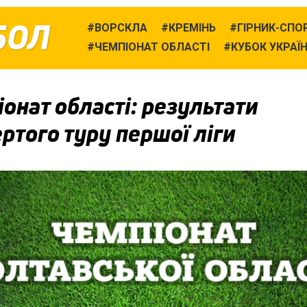
БОЛ
ВОРСКЛА
КРЕМІНЬ
ГІРНИК-СПО
ЧЕМПІОНАТ ОБЛАСТІ
КУБОК УКРАЇ
онат області: результати
ртого туру першої ліги