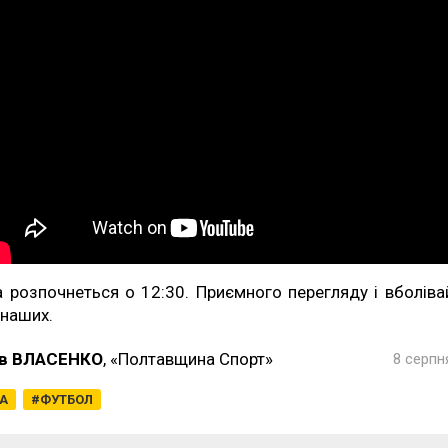
а розпочнеться о 12:30. Приємного перегляду і вболіва
 наших.
в ВЛАСЕНКО
, «Полтавщина Спорт»
8 серпн
ГА
ФУТБОЛ