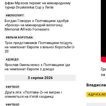
Ірфан Мірзоєв переміг на міжнародному
турнірі Druskininkai Cup у Литві
ВЕЛОСПОРТ
Богдан Говорун з Полтавщини здобув
«бронзу» на міжнародній велогонці
Memorial Alfredo Fornasiero
ВІЛЬНА БОРОТЬБА
Троє представників Полтавщини поїдуть
на чемпіонат Європи з вільної боротьби U-
20
ДЗЮДО
Ярослав Омельченко з Полтавщини їде
Гр
на чемпіонат Європи з дзюдо
за
3 серпня 2026
Владисла
ФУТБОЛ
Друга ліга: «Полтава-2» не виграє і
ДРУГА ЛІ
опиняється на п’ятій сходинці
ФУТБОЛ