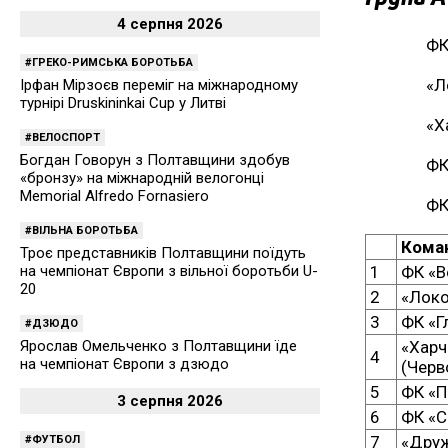
4 серпня 2026
ФК
ГРЕКО-РИМСЬКА БОРОТЬБА
«Л
Ірфан Мірзоєв переміг на міжнародному
турнірі Druskininkai Cup у Литві
«Х
ВЕЛОСПОРТ
Богдан Говорун з Полтавщини здобув
ФК
«бронзу» на міжнародній велогонці
Memorial Alfredo Fornasiero
ФК
ВІЛЬНА БОРОТЬБА
Кома
Троє представників Полтавщини поїдуть
1
ФК «В
на чемпіонат Європи з вільної боротьби U-
20
2
«Локо
3
ФК «Г
ДЗЮДО
«Харч
Ярослав Омельченко з Полтавщини їде
4
на чемпіонат Європи з дзюдо
(Черв
5
ФК «П
3 серпня 2026
6
ФК «С
7
«Друж
ФУТБОЛ