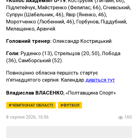
«Колос Академія» U-19:
Кострубяк (Литвин, 66),
Підлетейчук, Майстренко (Фелипас, 66), Січевський,
Супрун (Шабельник, 46), Явір (Яненко, 46),
Моротченко (Любенний, 46), Горбунов, Піддубний,
Мелащенко, Аранчій.
Головний тренер:
Олександр Кострицький.
Голи:
Руденко (13), Стрельцов (20, 50), Лобода
(36), Самборський (52).
Повноцінно обласна першість стартує
п’ятнадцятого серпня. Календар
дивіться тут
Владислав ВЛАСЕНКО
, «Полтавщина Спорт»
ЧЕМПІОНАТ ОБЛАСТІ
ФУТБОЛ
8 серпня 2026, 16:06
160