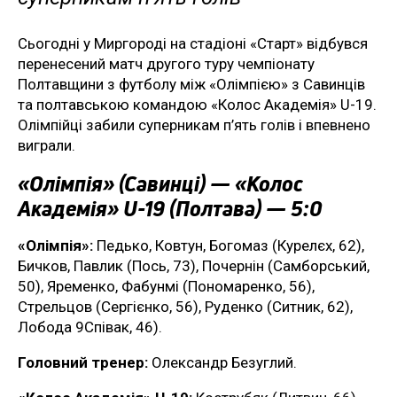
Сьогодні у Миргороді на стадіоні «Старт» відбувся
перенесений матч другого туру чемпіонату
Полтавщини з футболу між «Олімпією» з Савинців
та полтавською командою «Колос Академія» U-19.
Олімпійці забили суперникам п’ять голів і впевнено
виграли.
«Олімпія» (Савинці) — «Колос
Академія» U-19 (Полтава) — 5:0
«Олімпія»:
Педько, Ковтун, Богомаз (Курелєх, 62),
Бичков, Павлик (Пось, 73), Почернін (Самборський,
50), Яременко, Фабунмі (Пономаренко, 56),
Стрельцов (Сергієнко, 56), Руденко (Ситник, 62),
Лобода 9Співак, 46).
Головний тренер:
Олександр Безуглий.