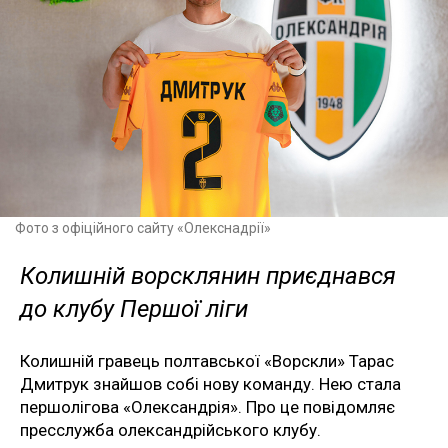
Фото з офіційного сайту «Олекснадрії»
Колишній ворсклянин приєднався
до клубу Першої ліги
Колишній гравець полтавської «Ворскли» Тарас
Дмитрук знайшов собі нову команду. Нею стала
першолігова «Олександрія». Про це повідомляє
пресслужба олександрійського клубу.