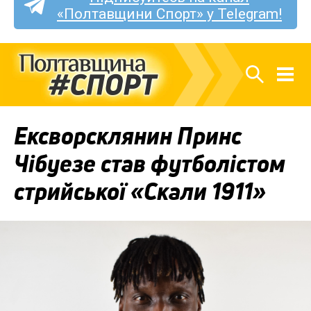
«Полтавщини Спорт» у Telegram!
Ексворсклянин Принс
Чібуезе став футболістом
стрийської «Скали 1911»