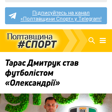
Підписуйтесь на канал
«Полтавщини Спорт» у Telegram!
Тарас Дмитрук став
футболістом
«Олександрії»