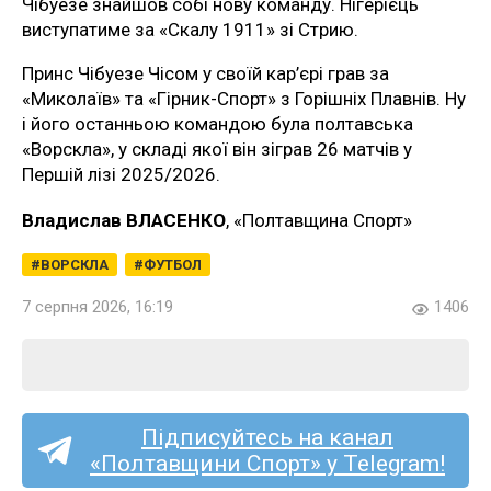
Чібуезе знайшов собі нову команду. Нігерієць
виступатиме за «Скалу 1911» зі Стрию.
Принс Чібуезе Чісом у своїй кар’єрі грав за
«Миколаїв» та «Гірник-Спорт» з Горішніх Плавнів. Ну
і його останньою командою була полтавська
«Ворскла», у складі якої він зіграв 26 матчів у
Першій лізі 2025/2026.
Владислав ВЛАСЕНКО
, «Полтавщина Спорт»
ВОРСКЛА
ФУТБОЛ
7 серпня 2026, 16:19
1406
Підписуйтесь на канал
«Полтавщини Спорт» у Telegram!