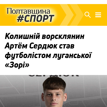
Колишній ворсклянин
Артём Сердюк став
футболістом луганської
«Зорі»