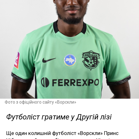
Фото з офіційного сайту «Ворскли»
Футболіст гратиме у Другій лізі
Ще один колишній футболіст «Ворскли» Принс