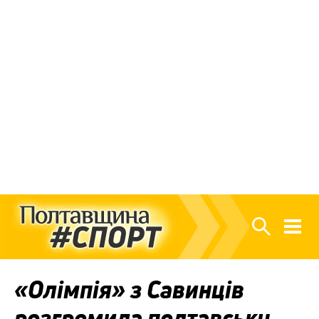
«Олімпія» з Савинців
розгромила полтавську