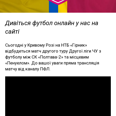
Дивіться футбол онлайн у нас на
сайті
Сьогодні у Кривому Розі на НТБ «Гірник»
відбудеться матч другого туру Другої ліги ЧУ з
футболу між СК «Полтава-2» та місцевим
«Пенуелом». До вашої уваги пряма трансляція
матчу від каналу ПФЛ.