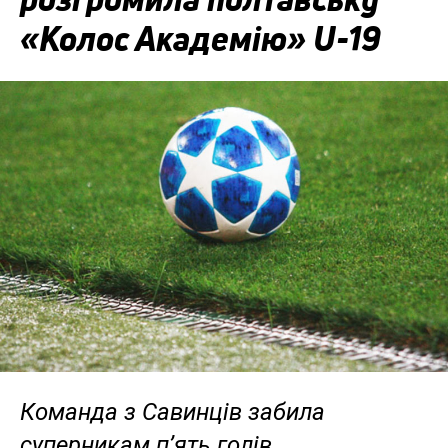
«Колос Академію» U-19
Команда з Савинців забила
суперникам п’ять голів