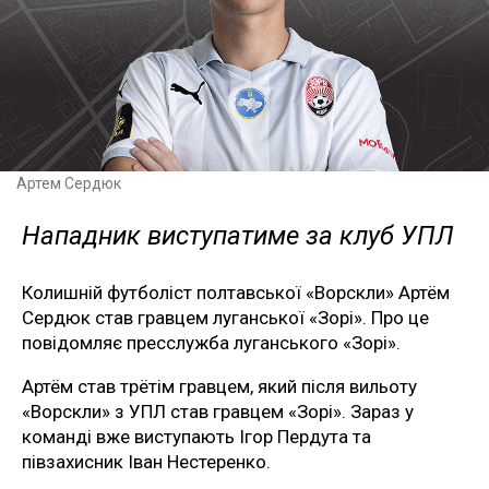
Артем Сердюк
Нападник виступатиме за клуб УПЛ
Колишній футболіст полтавської «Ворскли» Артём
Сердюк став гравцем луганської «Зорі». Про це
повідомляє пресслужба луганського «Зорі».
Артём став трётім гравцем, який після вильоту
«Ворскли» з УПЛ став гравцем «Зорі». Зараз у
команді вже виступають Ігор Пердута та
півзахисник Іван Нестеренко.