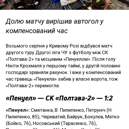
Долю матчу вирішив автогол у
компенсований час
Восьмого серпня у Кривому Розі відбувся матч
другого туру Другої ліги ЧУ з футболу між СК
«Полтава-2» та місцевим «Пенуелом». Після голу
Нікіти Крохмаля у першому таймі, у другій половині
господарі зрівняли рахунок. І вже у компенсований
час гравець «Пенуела» забив у власні ворота, тож
«Полтава-2» перемогла.
«Пенуел» — СК «Полтава-2» — 1:2
«Пенуел»:
Сметанка, В. Пилипенко, Петруніч (Н.
Пилипенко, 85), Череватий, Байрук, Бокулєв, Матко
(Бойко, 76), Носовський (Тарасенко, 76),