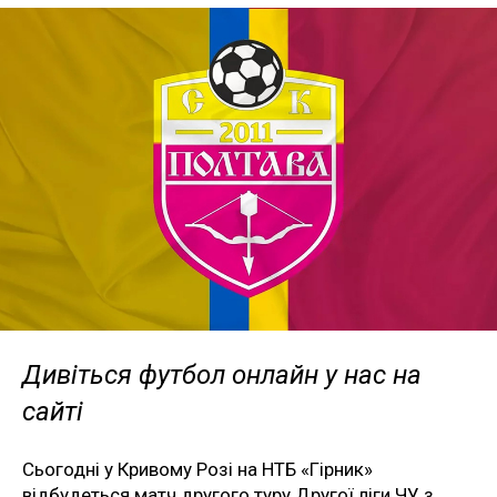
Дивіться футбол онлайн у нас на
сайті
Сьогодні у Кривому Розі на НТБ «Гірник»
відбудеться матч другого туру Другої ліги ЧУ з