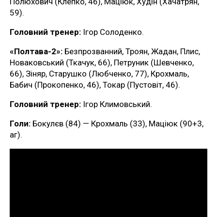
Полюхович (Клепко, 46), Маціюк, Худін (Хачатрян,
59).
Головний тренер:
Ігор Солоденко.
«Полтава-2»:
Безпрозванний, Троян, Жадан, Плис,
Новаковський (Ткачук, 66), Петруник (Шевченко,
66), Зіняр, Старушко (Любченко, 77), Крохмаль,
Бабич (Прокопенко, 46), Токар (Пустовіт, 46).
Головний тренер:
Ігор Климовський.
Голи:
Бокулєв (84) — Крохмаль (33), Маціюк (90+3,
аг).