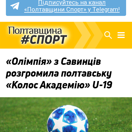
Підписуйтесь на канал
«Полтавщини Спорт» у Telegram!
«Олімпія» з Савинців
розгромила полтавську
«Колос Академію» U-19