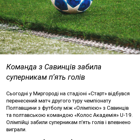
Команда з Савинців забила
суперникам п’ять голів
Сьогодні у Миргороді на стадіоні «Старт» відбувся
перенесений матч другого туру чемпіонату
Полтавщини з футболу між «Олімпією» з Савинців
та полтавською командою «Колос Академія» U-19.
Олімпійці забили суперникам п’ять голів і впевнено
виграли.