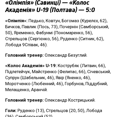
«Олімпія» (Савинці) — «Колос
Академія» U-19 (Полтава) — 5:0
«Олімпія»:
Педько, Ковтун, Богомаз (Курелєх, 62),
Бичков, Павлик (Пось, 73), Почернін (Самборський,
50), Яременко, Фабунмі (Пономаренко, 56),
Стрельцов (Сергієнко, 56), Руденко (Ситник, 62),
Лобода 9Співак, 46).
Головний тренер:
Олександр Безуглий.
«Колос Академія» U-19:
Кострубяк (Литвин, 66),
Підлетейчук, Майстренко (Фелипас, 66), Січевський,
Супрун (Шабельник, 46), Явір (Яненко, 46),
Моротченко (Любенний, 46), Горбунов, Піддубний,
Мелащенко, Аранчій.
Головний тренер:
Олександр Кострицький.
Голи:
Руденко (13), Стрельцов (20, 50), Лобода
(36), Самборський (52).