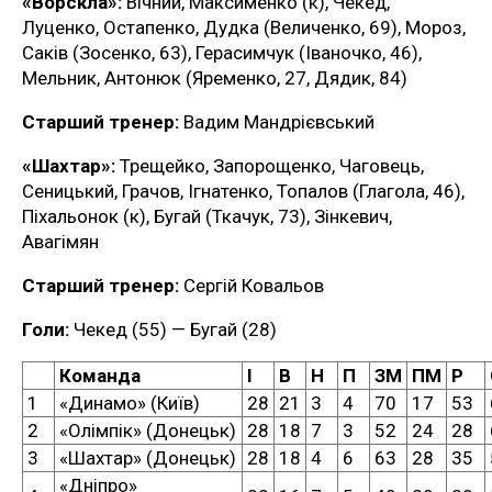
«Ворскла»:
Вічний, Максименко (к), Чекед,
Луценко, Остапенко, Дудка (Величенко, 69), Мороз,
Саків (Зосенко, 63), Герасимчук (Іваночко, 46),
Мельник, Антонюк (Яременко, 27, Дядик, 84)
Старший тренер:
Вадим Мандрієвський
«Шахтар»:
Трещейко, Запорощенко, Чаговець,
Сеницький, Грачов, Ігнатенко, Топалов (Глагола, 46),
Піхальонок (к), Бугай (Ткачук, 73), Зінкевич,
Авагімян
Старший тренер:
Сергій Ковальов
Голи:
Чекед (55) — Бугай (28)
Команда
І
В
Н
П
ЗМ
ПМ
Р
1
«Динамо» (Київ)
28
21
3
4
70
17
53
2
«Олімпік» (Донецьк)
28
18
7
3
52
24
28
3
«Шахтар» (Донецьк)
28
18
4
6
63
28
35
«Дніпро»