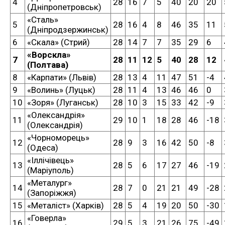
4
28
16
7
5
40
20
20
(Дніпропетровськ)
«Сталь»
5
28
16
4
8
46
35
11
(Дніпродзержинськ)
6
«Скала» (Стрий)
28
14
7
7
35
29
6
«Ворскла»
7
28
11
12
5
40
28
12
(Полтава)
8
«Карпати» (Львів)
28
13
4
11
47
51
-4
9
«Волинь» (Луцьк)
28
11
4
13
46
46
0
10
«Зоря» (Луганськ)
28
10
3
15
33
42
-9
«Олександрія»
11
29
10
1
18
28
46
-18
(Олександрія)
«Чорноморець»
12
28
9
3
16
42
50
-8
(Одеса)
«Іллічівець»
13
28
5
6
17
27
46
-19
(Маріуполь)
«Металург»
14
28
7
0
21
21
49
-28
(Запоріжжя)
15
«Металіст» (Харків)
28
5
4
19
20
50
-30
«Говерла»
16
29
5
3
21
26
75
-49