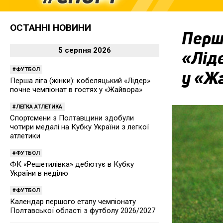
ОСТАННІ НОВИНИ
Перша
5 серпня 2026
«Ліде
ФУТБОЛ
у «Ж
Перша ліга (жінки): кобеляцький «Лідер»
почне чемпіонат в гостях у «Жайвора»
ЛЕГКА АТЛЕТИКА
Спортсмени з Полтавщини здобули
чотири медалі на Кубку України з легкої
атлетики
ФУТБОЛ
ФК «Решетилівка» дебютує в Кубку
України в неділю
ФУТБОЛ
Календар першого етапу чемпіонату
Полтавської області з футболу 2026/2027