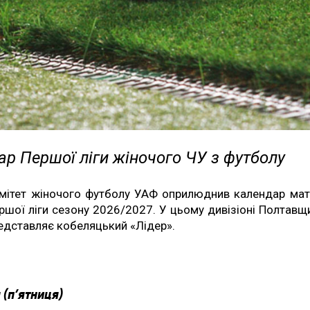
р Першої ліги жіночого ЧУ з футболу
мітет жіночого футболу УАФ оприлюднив календар мат
ршої ліги сезону 2026/2027. У цьому дивізіоні Полтавщ
едставляє кобеляцький «Лідер».
 (п’ятниця)