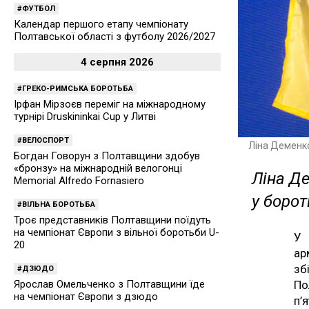
ФУТБОЛ
Календар першого етапу чемпіонату
Полтавської області з футболу 2026/2027
4 серпня 2026
ГРЕКО-РИМСЬКА БОРОТЬБА
Ірфан Мірзоєв переміг на міжнародному
турнірі Druskininkai Cup у Литві
ВЕЛОСПОРТ
Ліна Деменк
Богдан Говорун з Полтавщини здобув
«бронзу» на міжнародній велогонці
Ліна Д
Memorial Alfredo Fornasiero
у борот
ВІЛЬНА БОРОТЬБА
Троє представників Полтавщини поїдуть
на чемпіонат Європи з вільної боротьби U-
У 
20
ар
зб
ДЗЮДО
По
Ярослав Омельченко з Полтавщини їде
на чемпіонат Європи з дзюдо
п’