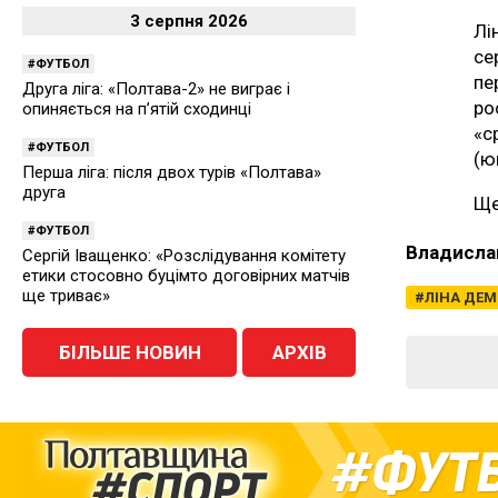
3 серпня 2026
Лі
се
ФУТБОЛ
пе
Друга ліга: «Полтава-2» не виграє і
ро
опиняється на п’ятій сходинці
«с
ФУТБОЛ
(ю
Перша ліга: після двох турів «Полтава»
друга
Ще
ФУТБОЛ
Владисла
Сергій Іващенко: «Розслідування комітету
етики стосовно буцімто договірних матчів
ще триває»
ЛІНА ДЕМ
БІЛЬШЕ НОВИН
АРХІВ
ФУТ