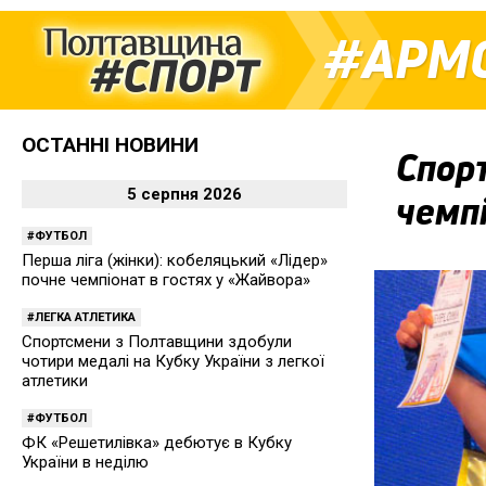
АРМ
ОСТАННІ НОВИНИ
Спор
5 серпня 2026
чемпі
ФУТБОЛ
Перша ліга (жінки): кобеляцький «Лідер»
почне чемпіонат в гостях у «Жайвора»
ЛЕГКА АТЛЕТИКА
Спортсмени з Полтавщини здобули
чотири медалі на Кубку України з легкої
атлетики
ФУТБОЛ
ФК «Решетилівка» дебютує в Кубку
України в неділю