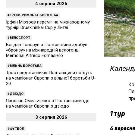
4 серпня 2026
ГРЕКО-РИМСЬКА БОРОТЬБА
Ірфан Мірзоєв переміг на міжнародному
турнірі Druskininkai Cup у Литві
ВЕЛОСПОРТ
Богдан Говорун з Полтавщини здобув
«бронзу» на міжнародній велогонці
Memorial Alfredo Fornasiero
ВІЛЬНА БОРОТЬБА
Календа
Троє представників Полтавщини поїдуть
на чемпіонат Європи з вільної боротьби U-
20
Ко
Пе
ДЗЮДО
пр
Ярослав Омельченко з Полтавщини їде
на чемпіонат Європи з дзюдо
1 тур
3 серпня 2026
4 вересня
ФУТБОЛ