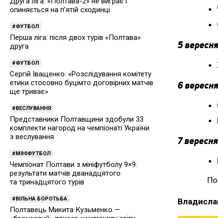
Друга ліга: «Полтава-2» не виграє і
опиняється на п’ятій сходинці
ФУТБОЛ
Перша ліга: після двох турів «Полтава»
5 вересня
друга
ФУТБОЛ
Сергій Іващенко: «Розслідування комітету
етики стосовно буцімто договірних матчів
6 вересня
ще триває»
ВЕСЛУВАННЯ
Представники Полтавщини здобули 33
комплекти нагород на чемпіонаті України
з веслування
7 вересня
МІНІФУТБОЛ
Чемпіонат Полтави з мініфутболу 9×9:
результати матчів дванадцятого
По
та тринадцятого турів
ВІЛЬНА БОРОТЬБА
Владисла
Полтавець Микита Кузьменко —