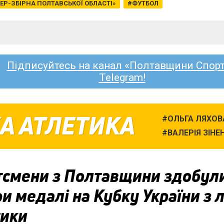
ЕР-ЗБІРНА ПОЛТАВСЬКОЇ ОБЛАСТІ»
ФУТБОЛ
Підписуйтесь на канал «Полтавщини Спорт
Telegram!
А АТЛЕТИКА
ОЛЬГА ЛЯХОВ
ВАЛЕРІЯ ЗІНЕ
тсмени з Полтавщини здобул
и медалі на Кубку України з л
тики