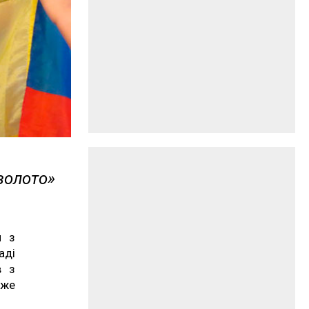
золото»
и з
аді
в з
вже