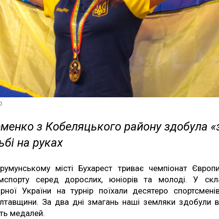
о
еменко з Кобеляцького району здобула «
ьбі на руках
румунському місті Бухарест триває чемпіонат Європ
мспорту серед дорослих, юніорів та молоді. У скл
ірної України на турнір поїхали десятеро спортсмені
лтавщини. За два дні змагань наші земляки здобули 
ять медалей.