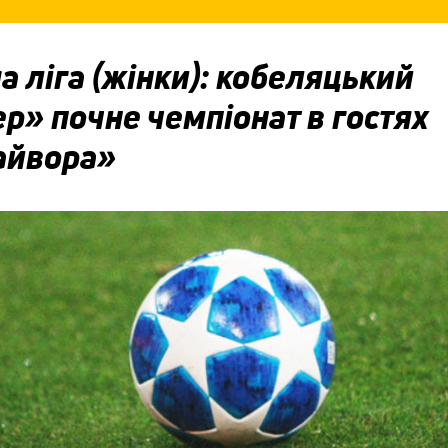
 ліга (жінки): кобеляцький
р» почне чемпіонат в гостях
айвора»