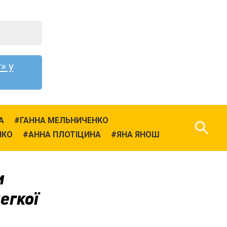
» у
А
ГАННА МЕЛЬНИЧЕНКО
НКО
АННА ПЛОТІЦИНА
ЯНА ЯНОШ
и
егкої