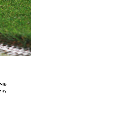
чів
ину