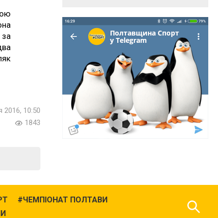
кою
она
 за
два
ляк
я 2016, 10:50
1843
РТ
ЧЕМПІОНАТ ПОЛТАВИ
НИ