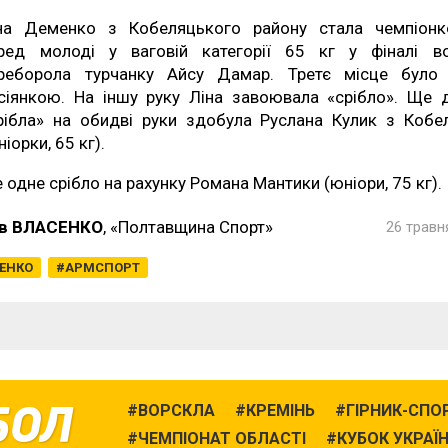
на Деменко з Кобеляцького району стала чемпіон
ред молоді у ваговій категорії 65 кг у фіналі в
реборола турчанку Айсу Дамар. Третє місце було
сіянкою. На іншу руку Ліна завоювала «срібло». Ще 
рібла» на обидві руки здобула Руслана Кулик з Кобе
ніорки, 65 кг).
 одне срібло на рахунку Романа Мантики (юніори, 75 кг).
в ВЛАСЕНКО
, «Полтавщина Спорт»
26 травн
ЕНКО
АРМСПОРТ
БОЛ
ВОРСКЛА
КРЕМІНЬ
ГІРНИК-СПО
ЧЕМПІОНАТ ОБЛАСТІ
КУБОК УКРАЇ