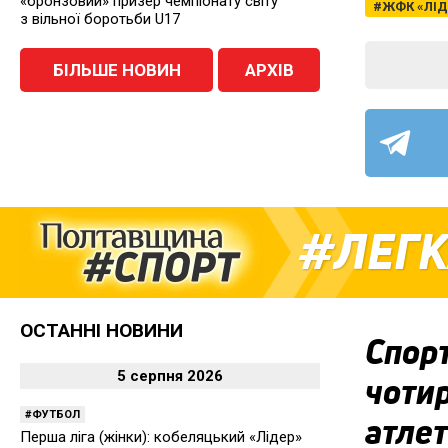
«бронзовий» призер чемпіонату світу
ЖФК «ЛІД
з вільної боротьби U17
БІЛЬШЕ НОВИН
АРХІВ
ЛЕГК
ОСТАННІ НОВИНИ
Спор
5 серпня 2026
чотир
ФУТБОЛ
атле
Перша ліга (жінки): кобеляцький «Лідер»