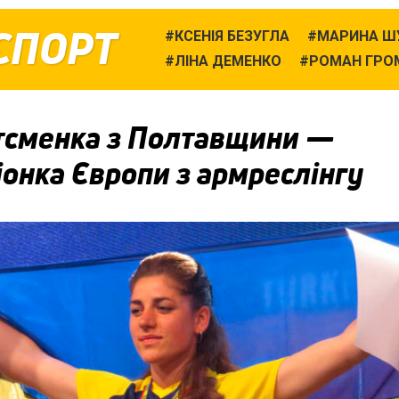
СПОРТ
КСЕНІЯ БЕЗУГЛА
МАРИНА Ш
ЛІНА ДЕМЕНКО
РОМАН ГРО
тсменка з Полтавщини —
онка Європи з армреслінгу