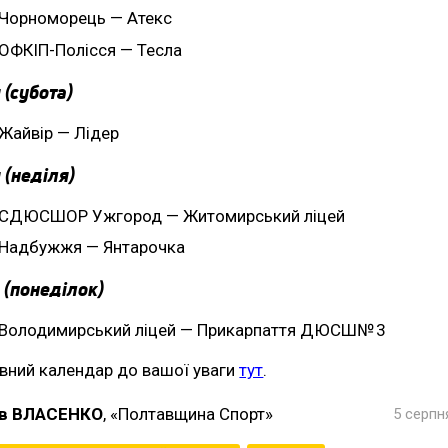
Чорноморець — Атекс
ОФКІП-Полісся — Тесла
 (субота)
Жайвір — Лідер
 (неділя)
СДЮСШОР Ужгород — Житомирський ліцей
Надбужжя — Янтарочка
 (понеділок)
Володимирський ліцей — Прикарпаття ДЮСШ№ 3
вний календар до вашої уваги
тут
.
в ВЛАСЕНКО
, «Полтавщина Спорт»
5 серпн