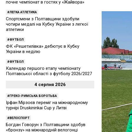
почне чемпіонат в гостях у «Жайвора»
ЛЕГКА АТЛЕТИКА
Спортсмени з Полтавщини здобули
чотири медалі на Кубку України з легкої
атлетики
ФУТБОЛ
ФК «Решетилівка» дебютує в Кубку
України в неділю
ФУТБОЛ
Календар першого етапу чемпіонату
Полтавської області з футболу 2026/2027
4 серпня 2026
ГРЕКО-РИМСЬКА БОРОТЬБА
Ірфан Мірзоєв переміг на міжнародному
турнірі Druskininkai Cup у Литві
ВЕЛОСПОРТ
Богдан Говорун з Полтавщини здобув
«бронзу» на міжнародній велогонці