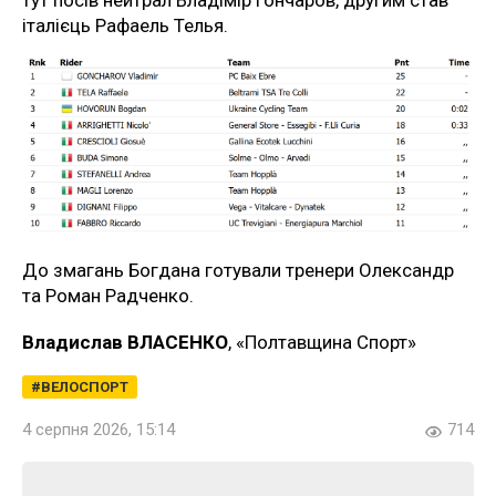
тут посів нейтрал Владімір Гончаров, другим став
італієць Рафаель Телья.
До змагань Богдана готували тренери Олександр
та Роман Радченко.
Владислав ВЛАСЕНКО
, «Полтавщина Спорт»
ВЕЛОСПОРТ
4 серпня 2026, 15:14
714