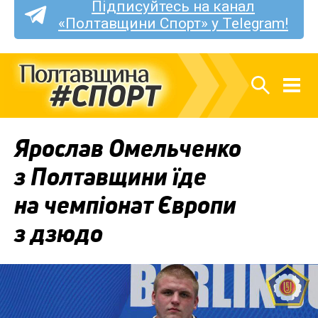
Підписуйтесь на канал
«Полтавщини Спорт» у Telegram!
Ярослав Омельченко
з Полтавщини їде
на чемпіонат Європи
з дзюдо