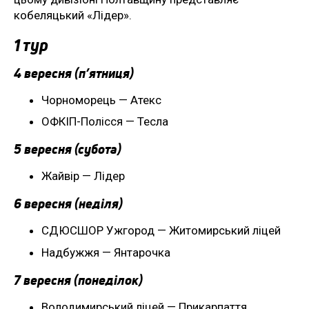
кобеляцький «Лідер».
1 тур
4 вересня (п’ятниця)
Чорноморець — Атекс
ОФКІП-Полісся — Тесла
5 вересня (субота)
Жайвір — Лідер
6 вересня (неділя)
СДЮСШОР Ужгород — Житомирський ліцей
Надбужжя — Янтарочка
7 вересня (понеділок)
Володимирський ліцей — Прикарпаття