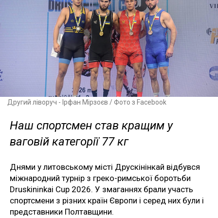
Другий ліворуч - Ірфан Мірзоєв / Фото з Facebook
Наш спортсмен став кращим у
ваговій категорії 77 кг
Днями у литовському місті Друскінінкай відбувся
міжнародний турнір з греко-римської боротьби
Druskininkai Cup 2026. У змаганнях брали участь
спортсмени з різних країн Європи і серед них були і
представники Полтавщини.