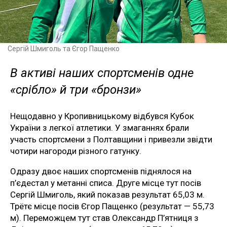
Сергій Шмиголь та Єгор Пащенко
В активі наших спортсменів одне
«срібло» й три «бронзи»
Нещодавно у Кропивницькому відбувся Кубок
України з легкої атлетики. У змаганнях брали
участь спортсмени з Полтавщини і привезли звідти
чотири нагороди різного гатунку.
Одразу двоє наших спортсменів піднялося на
п’єдестал у метанні списа. Друге місце тут посів
Сергій Шмиголь, який показав результат 65,03 м.
Трётє місце посів Єгор Пащенко (результат — 55,73
м). Переможцем тут став Олександр П’ятниця з