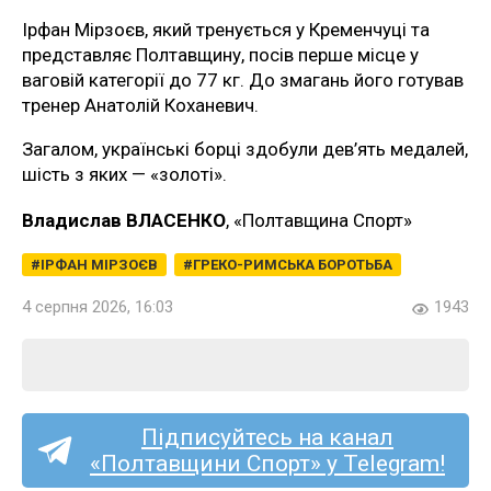
Ірфан Мірзоєв, який тренується у Кременчуці та
представляє Полтавщину, посів перше місце у
ваговій категорії до 77 кг. До змагань його готував
тренер Анатолій Коханевич.
Загалом, українські борці здобули дев’ять медалей,
шість з яких — «золоті».
Владислав ВЛАСЕНКО
, «Полтавщина Спорт»
ІРФАН МІРЗОЄВ
ГРЕКО-РИМСЬКА БОРОТЬБА
4 серпня 2026, 16:03
1943
Підписуйтесь на канал
«Полтавщини Спорт» у Telegram!