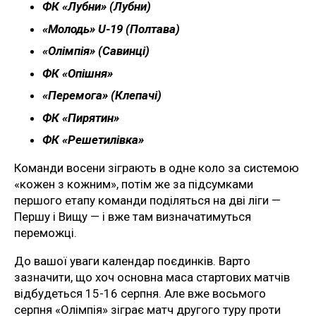
ФК «Лубни» (Лубни)
«Молодь» U-19 (Полтава)
«Олімпія» (Савинці)
ФК «Опішня»
«Перемога» (Клепачі)
ФК «Пирятин»
ФК «Решетилівка»
Команди восени зіграють в одне коло за системою
«кожен з кожним», потім же за підсумками
першого етапу команди поділяться на дві ліги —
Першу і Вищу — і вже там визначатимуться
переможці.
До вашої уваги календар поєдинків. Варто
зазначити, що хоч основна маса стартових матчів
відбудеться 15-16 серпня. Але вже восьмого
серпня «Олімпія» зіграє матч другого туру проти