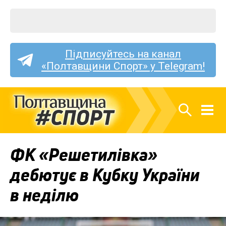
Підписуйтесь на канал
«Полтавщини Спорт» у Telegram!
ФК «Решетилівка»
дебютує в Кубку України
в неділю