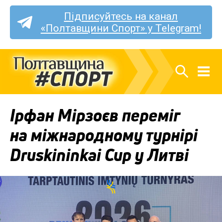
Підписуйтесь на канал
«Полтавщини Спорт» у Telegram!
Ірфан Мірзоєв переміг
на міжнародному турнірі
Druskininkai Cup у Литві