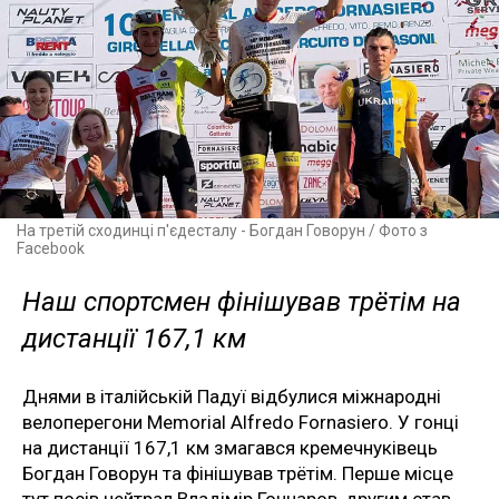
На третій сходинці п'єдесталу - Богдан Говорун / Фото з
Facebook
Наш спортсмен фінішував трётім на
дистанції 167,1 км
Днями в італійській Падуї відбулися міжнародні
велоперегони Memorial Alfredo Fornasiero. У гонці
на дистанції 167,1 км змагався кремечнуківець
Богдан Говорун та фінішував трётім. Перше місце