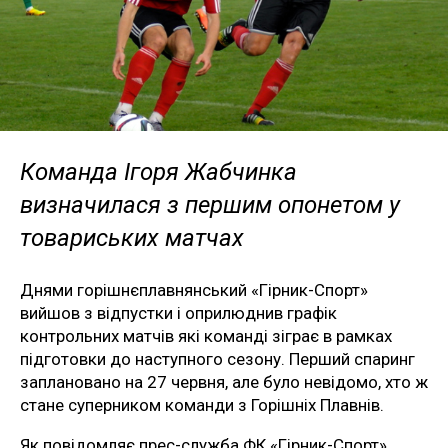
Команда Ігоря Жабчинка
визначилася з першим опонетом у
товариських матчах
Днями горішнєплавнянський «Гірник-Спорт»
вийшов з відпустки і оприлюднив графік
контрольних матчів які команді зіграє в рамках
підготовки до наступного сезону. Перший спаринг
заплановано на 27 червня, але було невідомо, хто ж
стане суперником команди з Горішніх Плавнів.
Як повідомляє прес-служба ФК «Гірник-Спорт»,