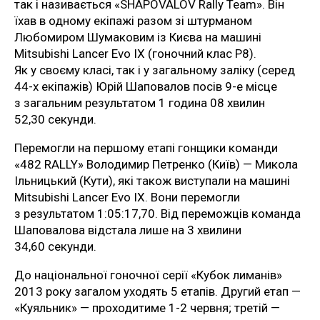
так і називається «SHAPOVALOV Rally Team». Він
їхав в одному екіпажі разом зі штурманом
Любомиром Шумаковим із Києва на машині
Mitsubishi Lancer Evo IX (гоночний клас Р8).
Як у своєму класі, так і у загальному заліку (серед
44-х екіпажів) Юрій Шаповалов посів 9-е місце
з загальним результатом 1 година 08 хвилин
52,30 секунди.
Перемогли на першому етапі гонщики команди
«482 RALLY» Володимир Петренко (Київ) — Микола
Ільницький (Кути), які також виступали на машині
Mitsubishi Lancer Evo IX. Вони перемогли
з результатом 1:05:17,70. Від переможців команда
Шаповалова відстала лише на 3 хвилини
34,60 секунди.
До національної гоночної серії «Кубок лиманів»
2013 року загалом уходять 5 етапів. Другий етап —
«Куяльник» — проходитиме 1-2 червня; третій —