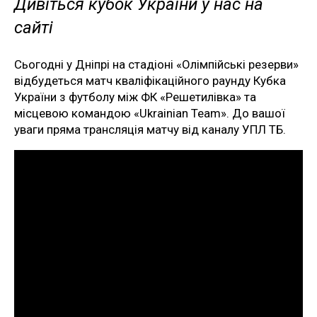
Дивіться кубок України у нас на
сайті
Сьогодні у Дніпрі на стадіоні «Олімпійські резерви»
відбудеться матч кваліфікаційного раунду Кубка
України з футболу між ФК «Решетилівка» та
місцевою командою «Ukrainian Team». До вашої
уваги пряма трансляція матчу від каналу УПЛ ТБ.